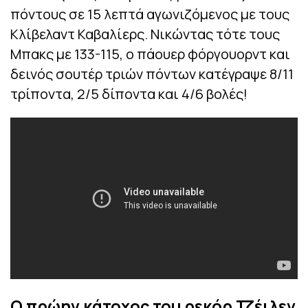
πόντους σε 15 λεπτά αγωνιζόμενος με τους
Κλίβελαντ Καβαλίερς. Νικώντας τότε τους
Μπακς με 133-115, ο πάουερ φόργουορντ και
δεινός σουτέρ τριών πόντων κατέγραψε 8/11
τρίποντα, 2/5 δίποντα και 4/6 βολές!
Ο πρώην κάτοχος του ρεκόρ Τζέιλεν