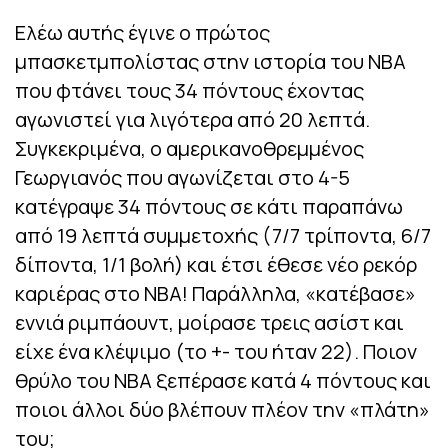
Ελέω αυτής έγινε ο πρώτος
μπασκετμπολίστας στην ιστορία του ΝΒΑ
που φτάνει τους 34 πόντους έχοντας
αγωνιστεί για λιγότερα από 20 λεπτά.
Συγκεκριμένα, ο αμερικανοθρεμμένος
Γεωργιανός που αγωνίζεται στο 4-5
κατέγραψε 34 πόντους σε κάτι παραπάνω
από 19 λεπτά συμμετοχής (7/7 τρίποντα, 6/7
δίποντα, 1/1 βολή) και έτσι έθεσε νέο ρεκόρ
καριέρας στο NBA! Παράλληλα, «κατέβασε»
εννιά ριμπάουντ, μοίρασε τρεις ασίστ και
είχε ένα κλέψιμο (το +- του ήταν 22). Ποιον
θρύλο του ΝΒΑ ξεπέρασε κατά 4 πόντους και
ποιοι άλλοι δύο βλέπουν πλέον την «πλάτη»
του;