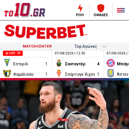
ΡΟΗ
ΟΜΑΔΕΣ
MATCHCENTER
07/08/2026 | 12:30
07/08/2026 | 
LIVE: 76'
Εστορίλ
1
Σανταντέρ
4
Μπάγ
Φαμαλισάο
1
Σπόρτινγκ Χιχόν
1
Άστον