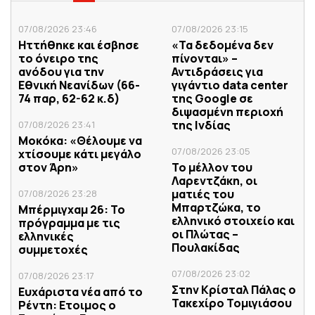
07/08/2026 23:46
07/08/2026 23:15
Ηττήθηκε και έσβησε
«Τα δεδομένα δεν
το όνειρο της
πίνονται» –
ανόδου για την
Αντιδράσεις για
Εθνική Νεανίδων (66-
γιγάντιο data center
74 παρ, 62-62 κ.δ)
της Google σε
διψασμένη περιοχή
της Ινδίας
07/08/2026 23:41
Μοκόκα: «Θέλουμε να
07/08/2026 23:05
χτίσουμε κάτι μεγάλο
στον Άρη»
Το μέλλον του
Λαρεντζάκη, οι
ματιές του
07/08/2026 23:28
Μπαρτζώκα, το
Μπέρμιγχαμ 26: Το
ελληνικό στοιχείο και
πρόγραμμα με τις
οι Πλώτας –
ελληνικές
Πουλακίδας
συμμετοχές
07/08/2026 23:02
07/08/2026 23:17
Στην Κρίσταλ Πάλας ο
Ευχάριστα νέα από το
Τακεχίρο Τομιγιάσου
Ρέντη: Ετοιμος ο