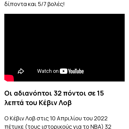
δίποντα και 5/7 βολές!
Οι αδιανόητοι 32 πόντοι σε 15
λεπτά του Κέβιν Λοβ
Ο Κέβιν Λοβ στις 10 Απριλίου του 2022
πέτυχε (τους ιστορικούς για το ΝΒΑ) 32