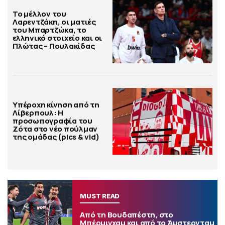
Το μέλλον του
Λαρεντζάκη, οι ματιές
του Μπαρτζώκα, το
ελληνικό στοιχείο και οι
Πλώτας – Πουλακίδας
Υπέροχη κίνηση από τη
Λίβερπουλ: Η
προσωπογραφία του
Ζότα στο νέο πούλμαν
της ομάδας (pics & vid)
MUST READ
Από τη Βουδαπέστη, στο
Μπέρμιγχαμ και από το Άμστερνταμ