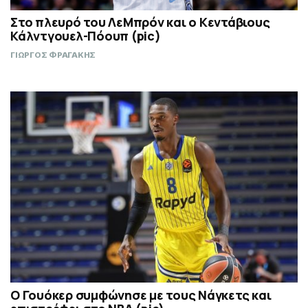
Στο πλευρό του ΛεΜπρόν και ο Κεντάβιους
Κάλντγουελ-Πόουπ (pic)
ΓΙΩΡΓΟΣ ΦΡΑΓΑΚΗΣ
Ο Γουόκερ συμφώνησε με τους Νάγκετς και