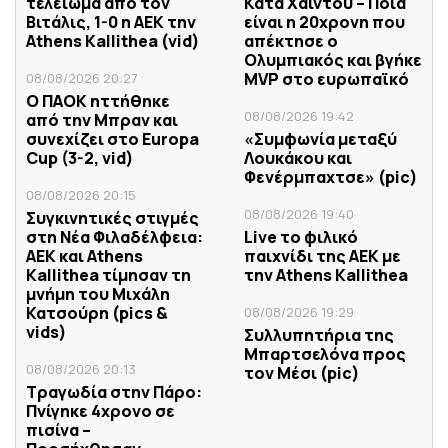
τελείωμα από τον
Κάτα Χάιντου – Ποια
Βιτάλις, 1-0 η ΑΕΚ την
είναι η 20χρονη που
Athens Kallithea (vid)
απέκτησε ο
Ολυμπιακός και βγήκε
MVP στο ευρωπαϊκό
08/08/2026 20:27
Ο ΠΑΟΚ ηττήθηκε
08/08/2026 19:42
από την Μπραν και
συνεχίζει στο Europa
«Συμφωνία μεταξύ
Cup (3-2, vid)
Λουκάκου και
Φενέρμπαχτσε» (pic)
08/08/2026 20:15
08/08/2026 19:40
Συγκινητικές στιγμές
στη Νέα Φιλαδέλφεια:
Live το φιλικό
ΑΕΚ και Athens
παιχνίδι της ΑΕΚ με
Kallithea τίμησαν τη
την Athens Kallithea
μνήμη του Μιχάλη
Κατσούρη (pics &
08/08/2026 19:29
vids)
Συλλυπητήρια της
Μπαρτσελόνα προς
08/08/2026 20:13
τον Μέσι (pic)
Τραγωδία στην Πάρο:
Πνίγηκε 4χρονο σε
πισίνα –