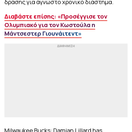
δράσης για άγνωστο χρονικό διάστημα.
Διαβάστε επίσης: «Προσέγγισε τον
Ολυμπιακό για τον Κωστούλα η
Μάντσεστερ Γιουνάιτεντ»
Milwaukee Bucks: Damian Lillard has