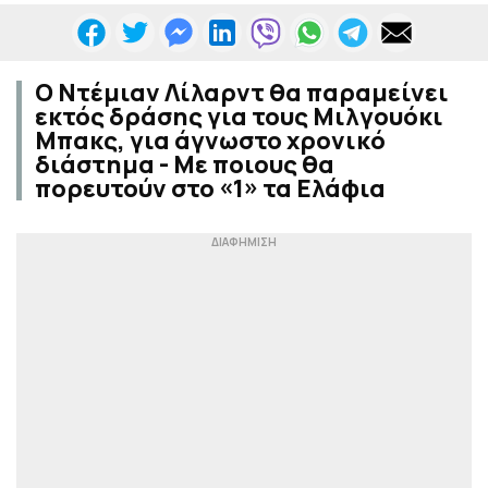
Ο Ντέμιαν Λίλαρντ θα παραμείνει
εκτός δράσης για τους Μιλγουόκι
Μπακς, για άγνωστο χρονικό
διάστημα - Με ποιους θα
πορευτούν στο «1» τα Ελάφια