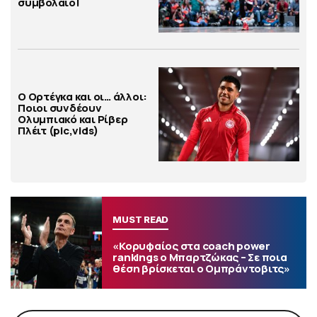
συμβόλαιο!
Ο Ορτέγκα και οι… άλλοι:
Ποιοι συνδέουν
Ολυμπιακό και Ρίβερ
Πλέιτ (pic,vids)
MUST READ
«Κορυφαίος στα coach power
rankings ο Μπαρτζώκας – Σε ποια
θέση βρίσκεται ο Ομπράντοβιτς»