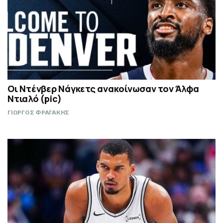
Οι Ντένβερ Νάγκετς ανακοίνωσαν τον Άλφα
Ντιαλό (pic)
ΓΙΩΡΓΟΣ ΦΡΑΓΑΚΗΣ