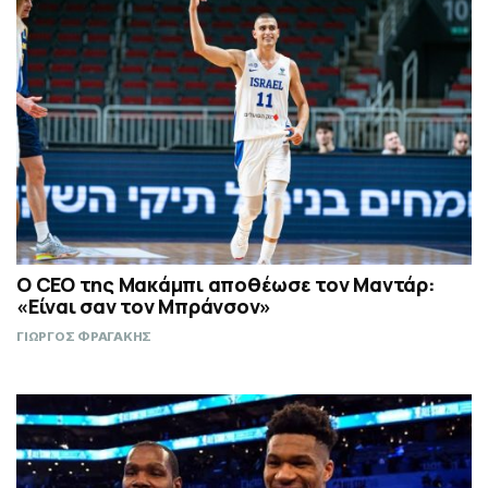
Ο CEO της Μακάμπι αποθέωσε τον Μαντάρ:
«Είναι σαν τον Μπράνσον»
ΓΙΩΡΓΟΣ ΦΡΑΓΑΚΗΣ