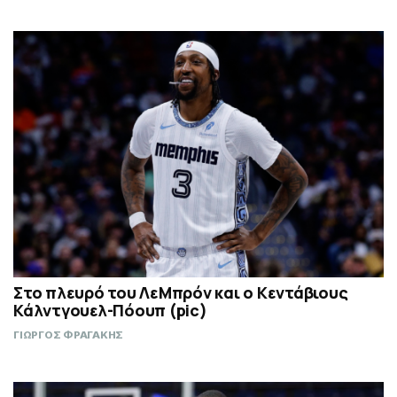
Στο πλευρό του ΛεΜπρόν και ο Κεντάβιους
Κάλντγουελ-Πόουπ (pic)
ΓΙΩΡΓΟΣ ΦΡΑΓΑΚΗΣ