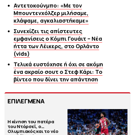
Αντετοκούνμπο: «Με τον
Μπουντενχόλζερ μιλήσαμε,
κλάψαμε, αγκαλιαστήκαμε»
Συνεχίζει τις απίστευτες
εμφανίσεις ο Κόμπι Γουάιτ – Νέα
ήττα των Λέικερς, στο Ορλάντο
(vids)
Τελικά ευστόχησε ή όχι σε ακόμη
ένα ακραίο σουτ ο Στεφ Κάρι: Το
βίντεο που δίνει την απάντηση
ΕΠΙΛΕΓΜΕΝΑ
Η κίνηση του πατέρα
του Ντόρσεϊ, ο…
Ολυμπιακός και το νέο