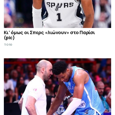
Κι’ όμως οι Σπερς «λιώνουν» στο Παρίσι
(pic)
TO10