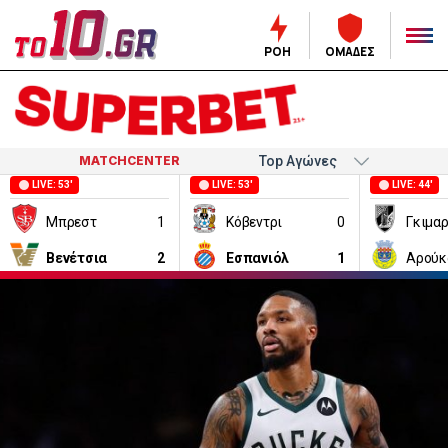
ΡΟΗ
ΟΜΑΔΕΣ
MATCHCENTER
LIVE: 53'
LIVE: 53'
LIVE: 44'
Μπρεστ
1
Κόβεντρι
0
Γκιμα
Βενέτσια
2
Εσπανιόλ
1
Αρούκ