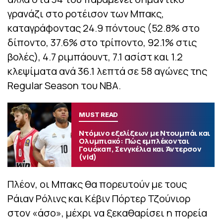
γρανάζι στο ροτέισον των Μπακς,
καταγράφοντας 24.9 πόντους (52.8% στο
δίποντο, 37.6% στο τρίποντο, 92.1% στις
βολές), 4.7 ριμπάουντ, 7.1 ασίστ και 1.2
κλεψίματα ανά 36.1 λεπτά σε 58 αγώνες της
Regular Season του ΝΒΑ.
MUST READ
Ντόμινο εξελίξεων με Ντουμπάι και
Ολυμπιακό: Πώς εμπλέκονται
Γουόκαπ, Σενγκέλια και Άντερσον
(vid)
Πλέον, οι Μπακς θα πορευτούν με τους
Ράιαν Ρόλινς και Κέβιν Πόρτερ Τζούνιορ
στον «άσο», μέχρι να ξεκαθαρίσει η πορεία