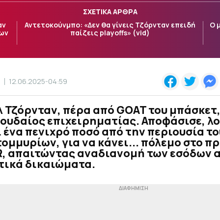
ΣΧΕΤΙΚΑ ΑΡΘΡΑ
αν
Αντετοκούνμπο: «Δεν θα γίνεις Τζόρνταν επειδή
Ο 
των
παίζεις playoffs» (vid)
Σ
12.06.2025-04:59
 Τζόρνταν, πέρα από GOAT του μπάσκετ, 
ουδαίος επιχειρηματίας. Αποφάσισε, λο
 ένα πενιχρό ποσό από την περιουσία το
ομμυρίων, για να κάνει... πόλεμο στο 
, απαιτώντας αναδιανομή των εσόδων α
τικά δικαιώματα.