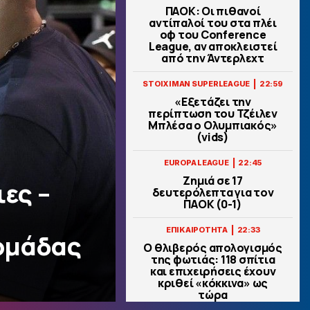
ΠΑΟΚ: Οι πιθανοί
αντίπαλοί του στα πλέι
οφ του Conference
League, αν αποκλειστεί
από την Άντερλεχτ
|
STOIXIMAN SUPERLEAGUE
22:59
«Εξετάζει την
περίπτωση του Τζέιλεν
Μπλέσα ο Ολυμπιακός»
(vids)
|
EUROPA LEAGUE
22:45
Ζημιά σε 17
ιες –
δευτερόλεπτα για τον
ΠΑΟΚ (0-1)
|
ΕΠΙΚΑΙΡΟΤΗΤΑ
22:33
ομάδας
Ο θλιβερός απολογισμός
της φωτιάς: 118 σπίτια
και επιχειρήσεις έχουν
κριθεί «κόκκινα» ως
τώρα