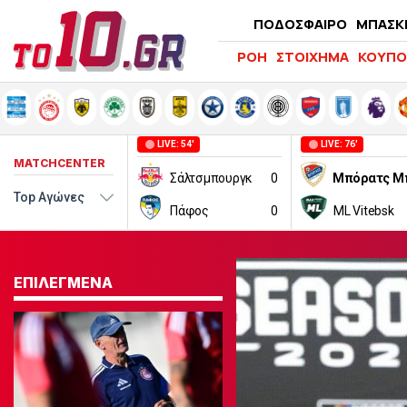
ΠΟΔΟΣΦΑΙΡΟ
ΜΠΑΣΚ
ΡΟΗ
ΣΤΟΙΧΗΜΑ
ΚΟΥΠΟ
LIVE: 54'
LIVE: 76'
MATCHCENTER
Σάλτσμπουργκ
0
Πάφος
0
ML Vitebsk
ΕΠΙΛΕΓΜΕΝΑ