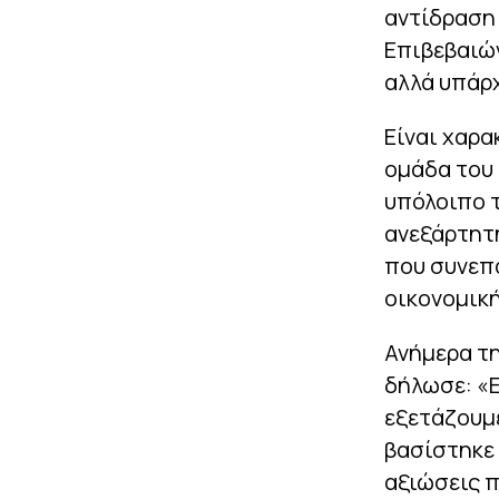
αντίδραση 
Επιβεβαιών
αλλά υπάρχ
Είναι χαρα
ομάδα του
υπόλοιπο τ
ανεξάρτητ
που συνεπά
οικονομική
Ανήμερα τη
δήλωσε: «
εξετάζουμ
βασίστηκε 
αξιώσεις π