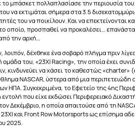
το μπάσκετ πολλαπλασίασε την περιουσία του.
του να εκτιμάται σήμερα στα 3.5 δισεκατομμύρι
ητές του να ποικίλουν. Και να επεκτείνονται 
το οποίο, προσπαθεί να προκαλέσει… επανάστα
από την αρχή…
, λοιπόν, δέχθηκε ένα σοβαρό πλήγμα πριν λίγες
 ομάδα του, «23XI Racing», την οποία έχει συνι
ιν, κινδυνεύει να χάσει το καθεστώς «charter» 
θλημα NASCAR, ύστερα από μια περιπετειώδη
ων ΗΠΑ. Συγκεκριμένα, το Εφετείο της 4ης Περι
εντολή που είχε εκδώσει Περιφερειακό Δικαστή
τον Δεκέμβριο, η οποία απαιτούσε από τη NASC
 23XI και Front Row Motorsports ως επίσημα αδε
ου 2025.