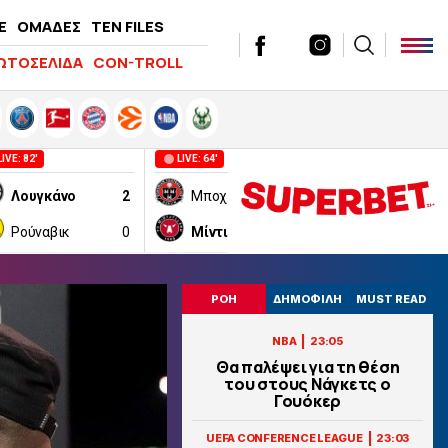
E
ΟΜΑΔΕΣ
TEN FILES
ΩΤΟΣΕΛΙΔΑ
CON-TROLL
LIVE: 82'
LIVE: 64'
LIVE: 63'
Λουγκάνο
2
Μποχίμιαν
0
Ριέκα
Ρούναβικ
0
Μίντιλαντ
1
Ίλβες
ΡΟΗ
ΔΗΜΟΦΙΛΗ
MUST READ
|
NBA
23:05
Θα παλέψει για τη θέση
του στους Νάγκετς ο
Γουόκερ
|
UEFA CONFERENCE LEAGUE
23:03