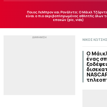
Ποιος ΛεΜπρον και Ρονάλντο; Ο Μάικλ Τζόρντ
είναι ο πιο ακριβοπληρωμένος αθλητής όλων 
εποχών (pic, vids)
ΝΙΚΟΣ ΚΩΤΣΗ
Ο Μάικλ
ένας σπ
ξοδέψει
δισεκατ
NASCAR
τηλεοπ