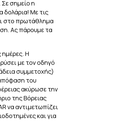
 Σε σημείο η
σε δεύτερη περίπτωση
πέναλτι! (vids)
α δολάρια! Με τις
και στο πρωτάθλημα
|
ΜΟΥΝΤΙΑΛ 2026
21:17
Η Ομοσπονδία της
ση. Ας πάρουμε τα
Αργεντινής καθιέρωσε
Εθνική γιορτή για τη νίκη
επί της Αγγλίας στο
Μουντιάλ!
 ημέρες. Η
|
EUROPA LEAGUE
21:10
δρύσει με τον οδηγό
«Πάτησε» τη Μακάμπι η
(άδεια συμμετοχής)
ΤΣΣΚΑ Σόφιας και…
βλέπει ΟΦΗ (0-3)
 απόφαση του
φέρειας ακύρωσε την
ΠΕΡΙΣΣΟΤΕΡΑ
ριο της Βόρειας
AR να αντιμετωπίζει
ιοδοτημένες και για