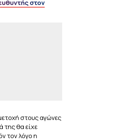
ευθυντής στον
μμετοχή στους αγώνες
 της θα είχε
όν τον λόγο η