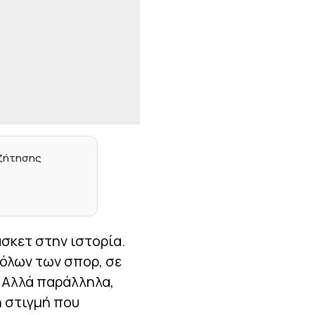
γήπεδο για να δώσει τη
φανέλα στον Βοζίνια (vid)
|
EUROPA LEAGUE
21:49
Ο ΠΑΟΚ δεν θα έχει τον
Χατζηδιάκο στις
Βρυξέλλες
|
STOIXIMAN SUPERLEAGUE
21:47
Ο Ολυμπιακός, ο
Γκουστάβο Πουέρτα και
οι συζητήσεις για τη
αζήτησης
μεταγραφή...
|
LA LIGA
21:37
Ανανέωσε ο Βινίσιους με
τη Ρεάλ Μαδρίτης (pic)
σκετ στην ιστορία.
|
TO10TV
21:34
 όλων των σπορ, σε
Χαμός στην Τούμπα:
Έχασε πέναλτι ο
. Αλλά παράλληλα,
Μιχαηλίδης, σκόραρε ο
Μύθου και ακυρώθηκε το
η στιγμή που
γκολ - Επέμβαση του VAR