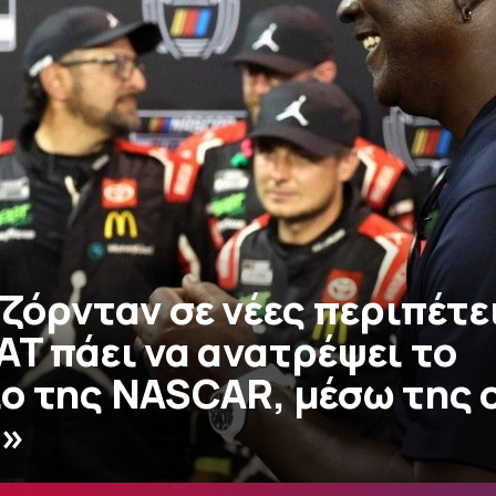
ζόρνταν σε νέες περιπέτε
AT πάει να ανατρέψει το
ο της NASCAR, μέσω της 
I»