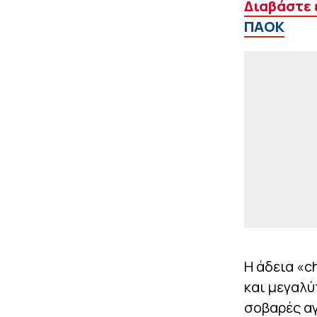
Διαβάστε 
ΠΑΟΚ
Η άδεια «c
και μεγαλύ
σοβαρές αγ