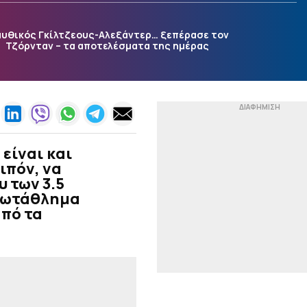
|
ΕΘΝΙΚΕΣ ΟΜΑΔΕΣ
22:20
Ουκρανία: Στην
μυθικός Γκίλτζεους-Αλεξάντερ… ξεπέρασε τον
προεπιλογή ενόψει
Τζόρνταν – τα αποτελέσματα της ημέρας
Ελλάδας ο Μίχαϊλιουκ
(pic)
|
EUROPA LEAGUE
22:13
Παλικαρίσιο «διπλό» της
Μπεσίκτας επί της
Χράντετς, στο ματς που
ενδιαφέρει τον
είναι και
Παναθηναϊκό (0-1)
ιπόν, να
|
υ των 3.5
EUROLEAGUE
22:06
Τα… αλλάζει ο Πάρκερ
πρωτάθλημα
μετά τις δηλώσεις για
πό τα
κατάκτηση του ΝΒΑ
Europe (pic)
|
TO10TV
21:56
Έπος στη Χιλή:
Αλεξιπτωτιστής
προσγειώθηκε στο