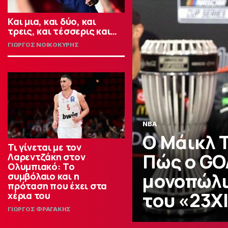
Και μια, και δύο, και
τρεις, και τέσσερις και…
ΓΙΩΡΓΟΣ ΝΟΙΚΟΚΥΡΗΣ
NBA
Ο Μάικλ Τ
Τι γίνεται με τον
Πώς ο GO
Λαρεντζάκη στον
Ολυμπιακό: Το
μονοπώλι
συμβόλαιο και η
πρόταση που έχει στα
του «23X
χέρια του
ΓΙΩΡΓΟΣ ΦΡΑΓΑΚΗΣ