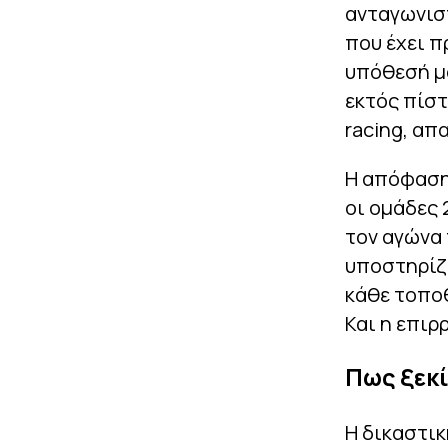
ανταγωνιστ
που έχει π
υπόθεσή μα
εκτός πίστ
racing, απ
Η απόφαση 
οι ομάδες 
τον αγώνα 
υποστηρίζο
κάθε τοποθ
Και η επιρ
Πως ξεκ
Η δικαστικ