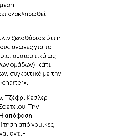
άμεση.
χει ολοκληρωθεί,
μλιν ξεκαθάρισε ότι η
ους αγώνες για το
(σ.σ. ουσιαστικά ως
ων ομάδων), κάτι
ν, συγκριτικά με την
«charter».
, Τζέφρι Κέσλερ,
Εφετείου. Την
. Η απόφαση
αίτηση από νομικές
ναι αντι-