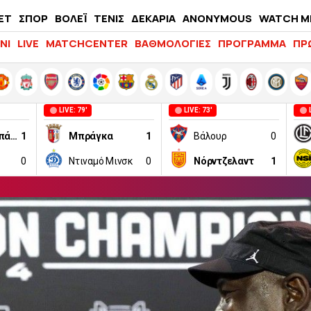
ΕΤ
ΣΠΟΡ
ΒΟΛΕΪ
ΤΕΝΙΣ
ΔΕΚΑΡΙΑ
ANONYMOUS
WATCH M
LIFEWITNESS
ΝΙ
LIVE
MATCHCENTER
ΒΑΘΜΟΛΟΓΙΕΣ
ΠΡΟΓΡΑΜΜΑ
ΠΡ
LIVE: 79'
LIVE: 73'
Μπόρατς Μπάνια Λούκα
1
Μπράγκα
1
Βάλουρ
0
0
Ντιναμό Μινσκ
0
Νόρντζελαντ
1