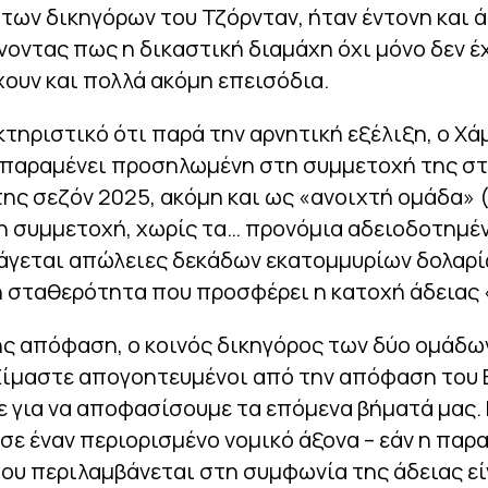
των δικηγόρων του Τζόρνταν, ήταν έντονη και 
οντας πως η δικαστική διαμάχη όχι μόνο δεν έ
ουν και πολλά ακόμη επεισόδια.
κτηριστικό ότι παρά την αρνητική εξέλιξη, ο Χά
 παραμένει προσηλωμένη στη συμμετοχή της στ
ης σεζόν 2025, ακόμη και ως «ανοιχτή ομάδα» 
η συμμετοχή, χωρίς τα… προνόμια αδειοδοτημέν
γεται απώλειες δεκάδων εκατομμυρίων δολαρίω
 σταθερότητα που προσφέρει η κατοχή άδειας 
ς απόφαση, ο κοινός δικηγόρος των δύο ομάδων
Είμαστε απογοητευμένοι από την απόφαση του 
ε για να αποφασίσουμε τα επόμενα βήματά μας
σε έναν περιορισμένο νομικό άξονα – εάν η παρ
ου περιλαμβάνεται στη συμφωνία της άδειας εί