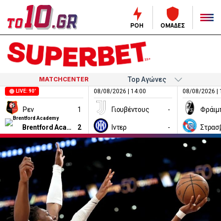
ΡΟΗ
ΟΜΑΔΕΣ
MATCHCENTER
08/08/2026 | 14:00
08/08/2026 | 
LIVE: 90'
Ρεν
1
Γιουβέντους
-
Φράιμ
Brentford Academy
2
Ιντερ
-
Στρασ