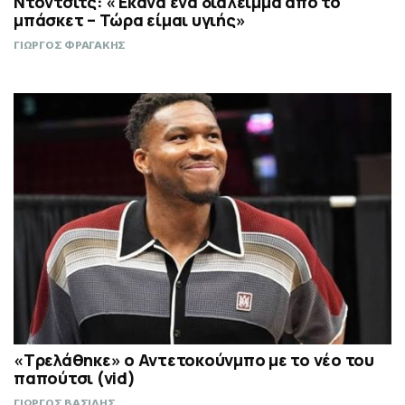
Ντόντσιτς: «Έκανα ένα διάλειμμα από το
μπάσκετ – Τώρα είμαι υγιής»
ΓΙΩΡΓΟΣ ΦΡΑΓΑΚΗΣ
«Τρελάθηκε» ο Αντετοκούνμπο με το νέο του
παπούτσι (vid)
ΓΙΩΡΓΟΣ ΒΑΣΙΛΗΣ