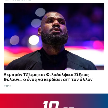
Λεμπρόν Τζέιμς και Φιλαδέλφεια Σίξερς
θέλουν… ο ένας να κερδίσει απ’ τον άλλον
TO10