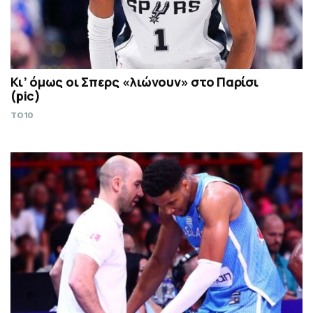
Κι’ όμως οι Σπερς «λιώνουν» στο Παρίσι
(pic)
TO10