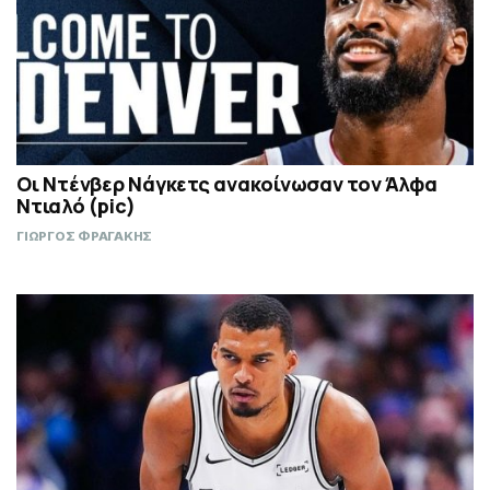
Οι Ντένβερ Νάγκετς ανακοίνωσαν τον Άλφα
Ντιαλό (pic)
ΓΙΩΡΓΟΣ ΦΡΑΓΑΚΗΣ