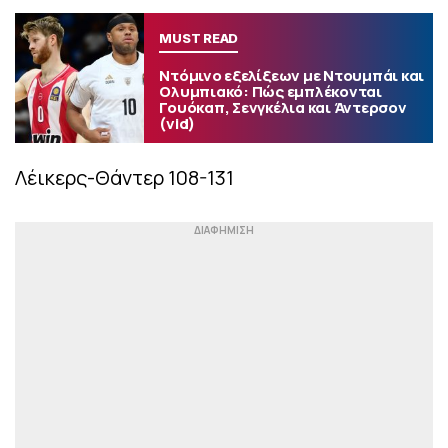
MUST READ
Ντόμινο εξελίξεων με Ντουμπάι και
Ολυμπιακό: Πώς εμπλέκονται
Γουόκαπ, Σενγκέλια και Άντερσον
(vid)
Λέικερς-Θάντερ 108-131