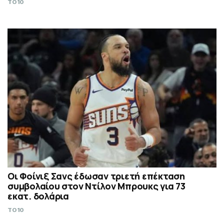
TO10
Οι Φοίνιξ Σανς έδωσαν τριετή επέκταση
συμβολαίου στον Ντίλον Μπρουκς για 73
εκατ. δολάρια
TO10