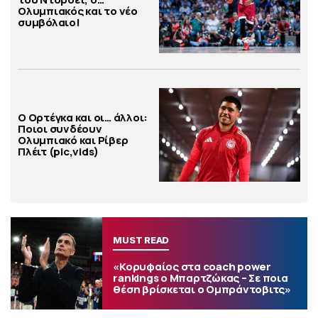
Ολυμπιακός και το νέο
συμβόλαιο!
Ο Ορτέγκα και οι… άλλοι:
Ποιοι συνδέουν
Ολυμπιακό και Ρίβερ
Πλέιτ (pic,vids)
MUST READ
«Κορυφαίος στα coach power
rankings ο Μπαρτζώκας – Σε ποια
θέση βρίσκεται ο Ομπράντοβιτς»