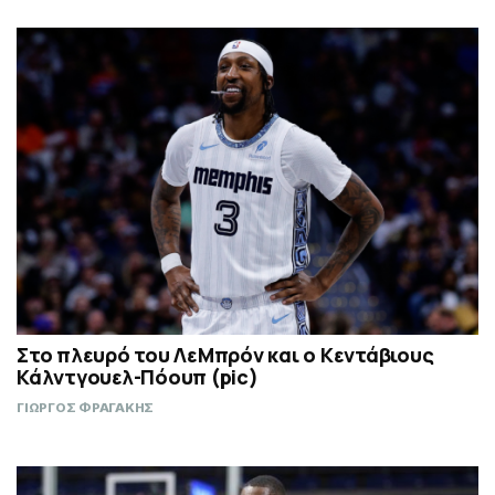
Στο πλευρό του ΛεΜπρόν και ο Κεντάβιους
Κάλντγουελ-Πόουπ (pic)
ΓΙΩΡΓΟΣ ΦΡΑΓΑΚΗΣ