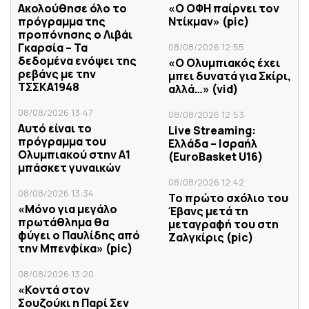
Ακολούθησε όλο το
«Ο ΟΦΗ παίρνει τον
πρόγραμμα της
Ντίκμαν» (pic)
προπόνησης ο Λιβάι
Γκαρσία – Τα
08/08/2026 12:55
δεδομένα ενόψει της
«Ο Ολυμπιακός έχει
ρεβάνς με την
μπει δυνατά για Σκίρι,
ΤΣΣΚΑ1948
αλλά…» (vid)
08/08/2026 13:47
08/08/2026 12:53
Αυτό είναι το
Live Streaming:
πρόγραμμα του
Ελλάδα – Ισραήλ
Ολυμπιακού στην Α1
(ΕuroBasket U16)
μπάσκετ γυναικών
08/08/2026 12:42
08/08/2026 13:34
Το πρώτο σχόλιο του
«Μόνο για μεγάλο
Έβανς μετά τη
πρωτάθλημα θα
μεταγραφή του στη
φύγει ο Παυλίδης από
Ζαλγκίρις (pic)
την Μπενφίκα» (pic)
08/08/2026 13:20
«Κοντά στον
Σουζούκι η Παρί Σεν