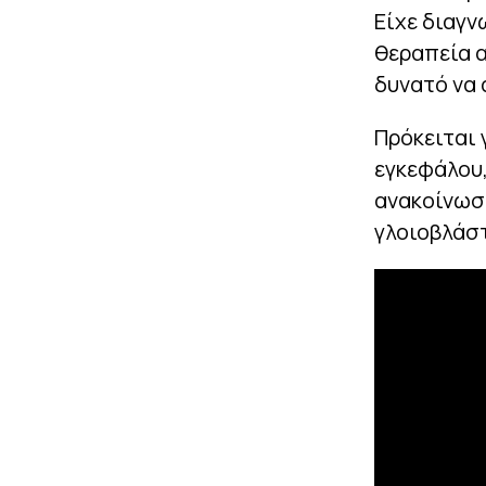
Είχε διαγν
θεραπεία α
δυνατό να 
Πρόκειται 
εγκεφάλου,
ανακοίνωσή
γλοιοβλάστ