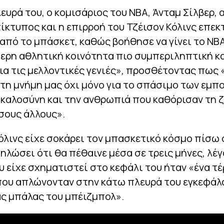
ευρά του, ο κομισάριος του NBA, Άνταμ Σίλβερ, 
ίκτυπος και η επιρροή του Τζέισον Κόλινς επε
από το μπάσκετ, καθώς βοήθησε να γίνει το NB
τερη αθλητική κοινότητα πιο συμπεριληπτική κ
ια τις μελλοντικές γενιές», προσθέτοντας πως 
στη μνήμη μας όχι μόνο για το σπάσιμο των εμπ
ν καλοσύνη και την ανθρωπιά που καθόρισαν τη 
σους άλλους».
Κόλινς είχε σοκάρει τον μπασκετικό κόσμο πίσω
δηλώσει ότι θα πέθαινε μέσα σε τρεις μήνες, λέ
υ είχε σχηματιστεί στο κεφάλι του ήταν «ένα τέ
που απλώνονταν στην κάτω πλευρά του εγκεφάλ
ας μπάλας του μπέιζμπολ».