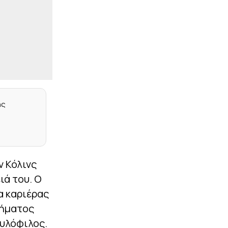
|
NBA
13:14
Οι Φοίνιξ Σανς έδωσαν
τριετή επέκταση
συμβολαίου στον Ντίλον
Μπρουκς για 73 εκατ.
δολάρια
|
EUROLEAGUE
13:00
Βιλντόζα: «Η νοοτροπία
είναι το κλειδί – Δεν
κερδίζει πάντα η πιο
ης
ακριβή ομάδα» (vid)
|
ΣΤΟΙΧΗΜΑ
12:45
Με τα γκολ στην Τούμπα
και τον «killer» Παυλίδη!
ν Κόλινς
|
STOIXIMAN SUPERLEAGUE
12:31
ιά του. Ο
Επικό βίντεο για την
επιστροφή του
α καριέρας
Γιαννούλη στον ΠΑΟΚ - Η
ανακοίνωση του
λήματος
Δικεφάλου
φυλόφιλος.