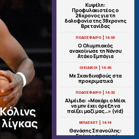
Κυψέλη:
Προφυλακιστέος ο
26χρονος για τη
δολοφονία της 38χρονης
Βρετανίδας
|
ΠΟΔΟΣΦΑΙΡΟ
14:59
Ο Ολυμπιακός
ανακοίνωσε τη Νάνσυ
Ατάκο Εμπάγια
|
ΟΙ ΕΙΔΙΚΟΙ
14:45
Με Σκανδιναβούς στα
προκριματικά
|
ΠΟΔΟΣΦΑΙΡΟ
14:32
Αλμέιδα: «Μακάρι ο Μέσι
να μην έχει όρεξη να
 Κόλινς
παίξει μαζί μας…» (vid)
 λίγκας
|
ΜΠΑΣΚΕΤ
14:19
Θανάσης Σπανούλης:
«Στόχος το χρυσό