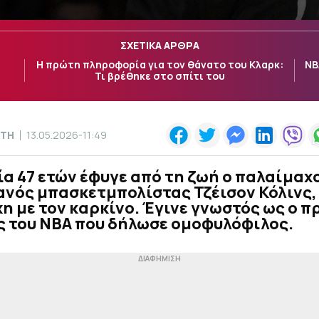
ΣΧΕΤΙΚΑ ΑΡΘΡΑ
:
Η πρώτη πληροφορία για τον θάνατο του Κλαρκ:
ΝΒ
Τι βρέθηκε στο σπίτι του
ΝΤΗ
13.05.2026-11:49
ία 47 ετών έφυγε από τη ζωή ο παλαίμαχ
νός μπασκετμπολίστας Τζέισον Κόλινς,
η με τον καρκίνο. Έγινε γνωστός ως ο 
ς του NBA που δήλωσε ομοφυλόφιλος.