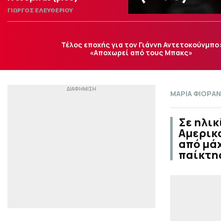
ΓΙΩΡΓΟΣ ΕΛΕΥΘΕΡΙΟΥ
Τέλος εποχής για τον Γιάννη Αντετοκούνμπο
«Αποχωρεί από τους Μπακς»
ΜΑΡΙΑ ΦΙΟΡΑ
Σε ηλικ
Αμερικα
από μάχ
παίκτη