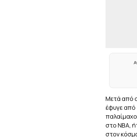
Α
Μετά από σ
έφυγε από 
παλαίμαχος
στο NBA, 
στον κόσμο