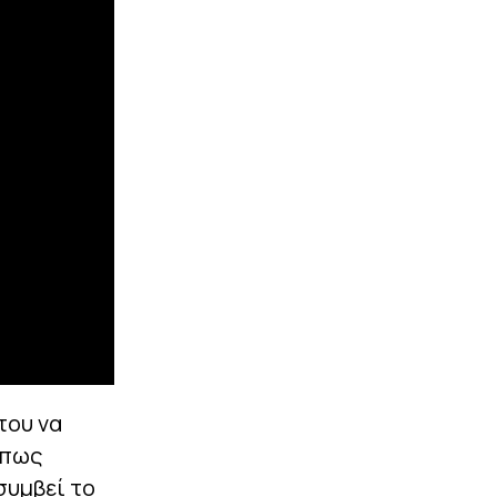
του να
 πως
συμβεί το