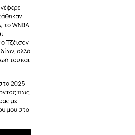
ανέφερε
κτάθηκαν
A, το WNBA
αι
«ο Τζέισον
οδίων, αλλά
ζωή του και
 στο 2025
γοντας πως
ρας με
ου μου στο