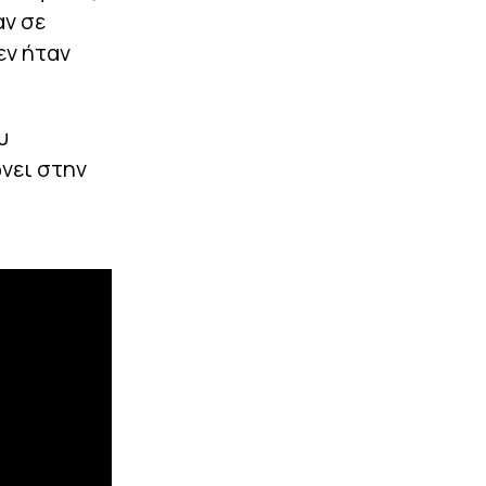
|
STOIXIMAN SUPERLEAGUE
12:20
αν σε
Επίσημο του Βιτάλις στην
εν ήταν
ΑΕΚ – Για πόσα χρόνια
υπέγραψε (vid)
ΠΕΡΙΣΣΟΤΕΡΑ
υ
νει στην