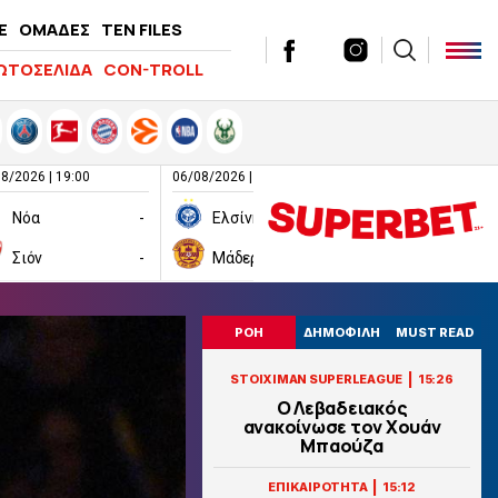
E
ΟΜΑΔΕΣ
TEN FILES
ΩΤΟΣΕΛΙΔΑ
CON-TROLL
8/2026 | 19:00
06/08/2026 | 19:00
06/08/2026 | 19:00
Νόα
-
Ελσίνκι
-
Σιόν
-
Μάδεργουελ
-
Ραπίντ Βιέν
ΡΟΗ
ΔΗΜΟΦΙΛΗ
MUST READ
|
STOIXIMAN SUPERLEAGUE
15:26
Ο Λεβαδειακός
ανακοίνωσε τον Χουάν
Μπαούζα
|
ΕΠΙΚΑΙΡΟΤΗΤΑ
15:12