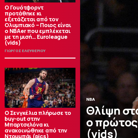
Ο Γουότφορντ
προτάθηκε κι
εξετάζεται από τον
Ολυμπιακό – Ποιος είναι
ο ΝΒΑer που εμπλέκεται
με τη μισή… Euroleague
(vids)
ΓΙΩΡΓΟΣ ΕΛΕΥΘΕΡΙΟΥ
NBA
Θλίψη στ
Ο Σενγκέλια πλήρωσε το
ο πρώτος 
buy-out στην
Μπαρτσελόνα κι
(vids)
ανακοινώθηκε από την
Ντουμπάι (pics)