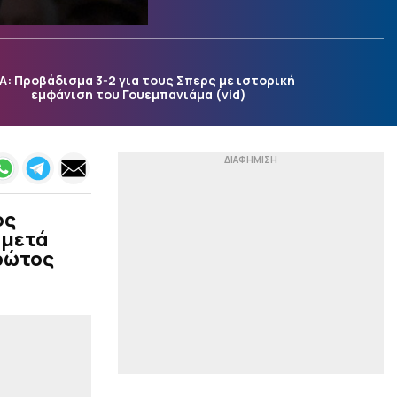
μετάλλιο στο
Ευρωμπάσκετ U16»
|
ΠΟΔΟΣΦΑΙΡΟ
14:06
Αυτός είναι ο διαιτητής
Α: Προβάδισμα 3-2 για τους Σπερς με ιστορική
του τελικού του Superbet
εμφάνιση του Γουεμπανιάμα (vid)
Super Cup
|
STOIXIMAN BASKET LEAGUE
13:53
Παρελθόν από τη Μύκονο
Betsson επτά παίκτες
|
CHAMPIONS LEAGUE
13:40
ος
Τέταρτη μεγαλύτερη
 μετά
προσέλευση στο
πρώτος
Ολυμπιακός – Ναϊμέγκεν
(pic)
|
STOIXIMAN SUPERLEAGUE
13:27
«Σε προχωρημένες
επαφές με τον Βίνια ο
Ολυμπιακός»