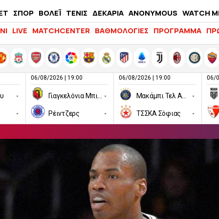
ΕΤ
ΣΠΟΡ
ΒΟΛΕΪ
ΤΕΝΙΣ
ΔΕΚΑΡΙΑ
ANONYMOUS
WATCH M
LIFEWITNESS
ΝΙ
LIVE
MATCHCENTER
ΒΑΘΜΟΛΟΓΙΕΣ
ΠΡΟΓΡΑΜΜΑ
ΠΡ
06/08/2026 | 19:00
06/08/2026 | 19:00
06/0
ου
-
Γιαγκελόνια Μπιάλιστοκ
-
Μακάμπι Τελ Αβίβ
-
-
Ρέιντζερς
-
ΤΣΣΚΑ Σόφιας
-