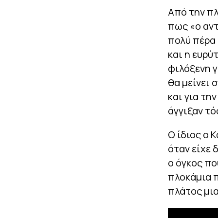
Από την πλ
πως «ο αντ
πολύ πέρα 
και η ευρύ
φιλόξενη γ
θα μείνει 
και για τη
άγγιξαν τό
Ο ίδιος ο 
όταν είχε 
ο όγκος πο
πλοκάμια 
πλάτος μι