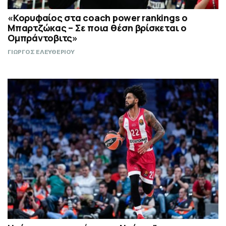
«Κορυφαίος στα coach power rankings ο
Μπαρτζώκας – Σε ποια θέση βρίσκεται ο
Ομπράντοβιτς»
ΓΙΩΡΓΟΣ ΕΛΕΥΘΕΡΙΟΥ