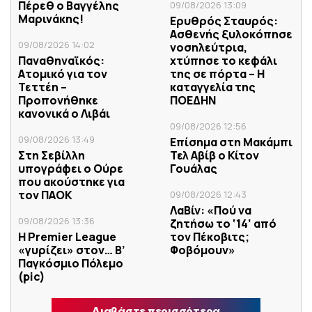
Πέρεθ ο Βαγγέλης
09/08/2026 13:09
Μαρινάκης!
Ερυθρός Σταυρός:
Ασθενής ξυλοκόπησε
09/08/2026 14:02
νοσηλεύτρια,
Παναθηναϊκός:
χτύπησε το κεφάλι
Ατομικό για τον
της σε πόρτα – Η
Τεττέη –
καταγγελία της
Προπονήθηκε
ΠΟΕΔΗΝ
κανονικά ο Λιβάι
09/08/2026 12:56
09/08/2026 13:49
Επίσημα στη Μακάμπι
Στη Σεβίλλη
Τελ Αβίβ ο Κίτον
υπογράφει ο Ούρε
Γουάλας
που ακούστηκε για
τον ΠΑΟΚ
09/08/2026 12:43
ΛαΒίν: «Πού να
09/08/2026 13:36
ζητήσω το ‘14’ από
H Premier League
τον Πέκοβιτς;
«γυρίζει» στον… Β’
Φοβόμουν»
Παγκόσμιο Πόλεμο
(pic)
Διαβάστε περισσότερα