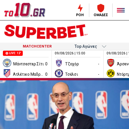
ΡΟΗ
ΟΜΑΔΕΣ
MATCHCENTER
09/08/2026 | 15:00
09/08/2026 | 
LIVE: 12'
Μάντσεστερ Σίτι
0
Τζοχόρ
-
Άρσεν
Ατλέτικο Μαδρίτης
0
Τσέλσι
-
Ντόρτ