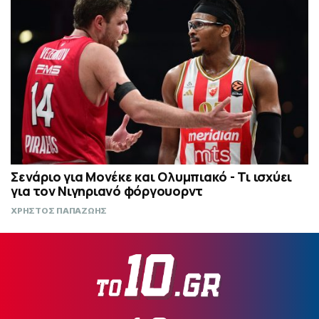
Σενάριο για Μονέκε και Ολυμπιακό - Τι ισχύει
για τον Νιγηριανό φόργουορντ
ΧΡΗΣΤΟΣ ΠΑΠΑΖΩΗΣ