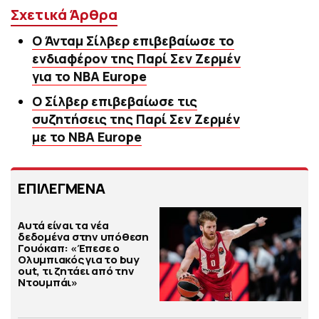
Σχετικά Άρθρα
Ο Άνταμ Σίλβερ επιβεβαίωσε το
ενδιαφέρον της Παρί Σεν Ζερμέν
για το NBA Europe
Ο Σίλβερ επιβεβαίωσε τις
συζητήσεις της Παρί Σεν Ζερμέν
με το NBA Europe
ΕΠΙΛΕΓΜΕΝΑ
Αυτά είναι τα νέα
δεδομένα στην υπόθεση
Γουόκαπ: «Έπεσε ο
Ολυμπιακός για το buy
out, τι ζητάει από την
Ντουμπάι»