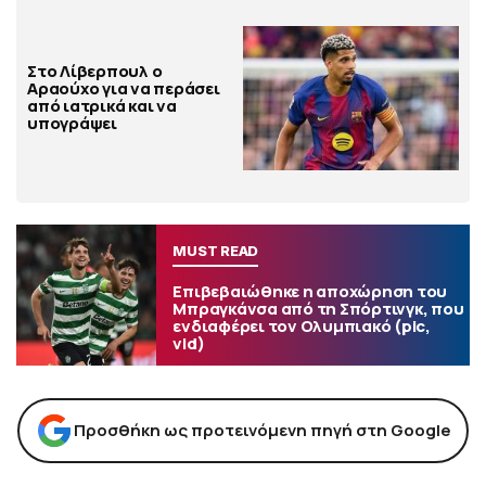
Στο Λίβερπουλ ο
Αραούχο για να περάσει
από ιατρικά και να
υπογράψει
MUST READ
Επιβεβαιώθηκε η αποχώρηση του
Μπραγκάνσα από τη Σπόρτινγκ, που
ενδιαφέρει τον Ολυμπιακό (pic,
vid)
Προσθήκη ως προτεινόμενη πηγή στη Google