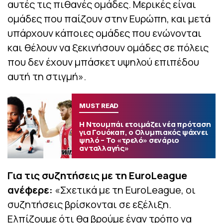
αυτές τις πιθανές ομάδες. Μερικές είναι
ομάδες που παίζουν στην Ευρώπη, και μετά
υπάρχουν κάποιες ομάδες που ενώνονται
και θέλουν να ξεκινήσουν ομάδες σε πόλεις
που δεν έχουν μπάσκετ υψηλού επιπέδου
αυτή τη στιγμή».
MUST READ
Η Ντουμπάι ετοιμάζει νέα πρόταση
για Γουόκαπ, ο Ολυμπιακός ψάχνει
ψηλό – Το «τρελό» σενάριο
ανταλλαγής»
Για τις συζητήσεις με τη EuroLeague
ανέφερε:
«Σχετικά με τη EuroLeague, οι
συζητήσεις βρίσκονται σε εξέλιξη.
Ελπίζουμε ότι θα βρούμε έναν τρόπο να