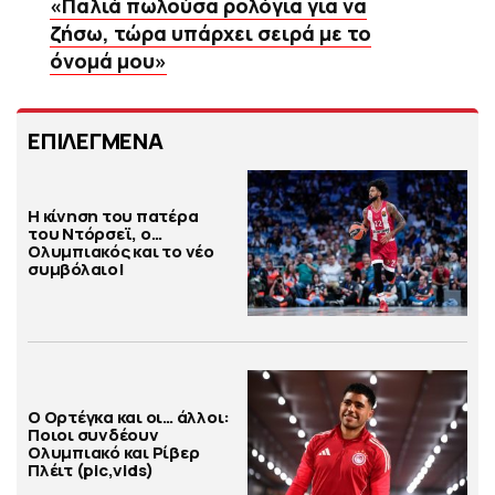
«Παλιά πωλούσα ρολόγια για να
ζήσω, τώρα υπάρχει σειρά με το
όνομά μου»
ΕΠΙΛΕΓΜΕΝΑ
Η κίνηση του πατέρα
του Ντόρσεϊ, ο…
Ολυμπιακός και το νέο
συμβόλαιο!
Ο Ορτέγκα και οι… άλλοι:
Ποιοι συνδέουν
Ολυμπιακό και Ρίβερ
Πλέιτ (pic,vids)