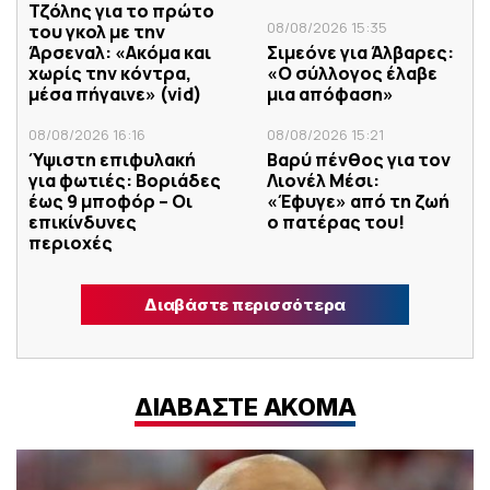
Τζόλης για το πρώτο
08/08/2026 15:35
του γκολ με την
Άρσεναλ: «Ακόμα και
Σιμεόνε για Άλβαρες:
χωρίς την κόντρα,
«Ο σύλλογος έλαβε
μέσα πήγαινε» (vid)
μια απόφαση»
08/08/2026 16:16
08/08/2026 15:21
Ύψιστη επιφυλακή
Βαρύ πένθος για τον
για φωτιές: Βοριάδες
Λιονέλ Μέσι:
έως 9 μποφόρ – Οι
«Έφυγε» από τη ζωή
επικίνδυνες
ο πατέρας του!
περιοχές
Διαβάστε περισσότερα
ΔΙΑΒΑΣΤΕ ΑΚΟΜΑ