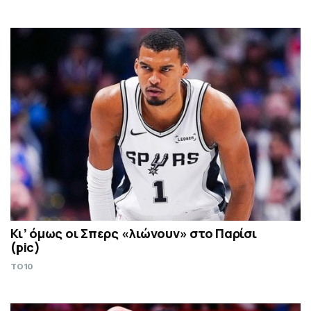
Κι’ όμως οι Σπερς «λιώνουν» στο Παρίσι
(pic)
TO10