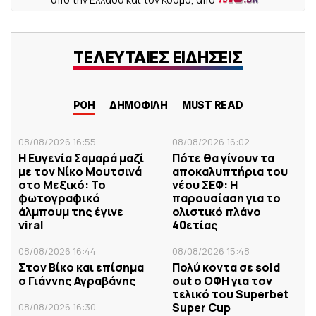
ΤΕΛΕΥΤΑΙΕΣ ΕΙΔΗΣΕΙΣ
ΡΟΗ
ΔΗΜΟΦΙΛΗ
MUST READ
08/08/2026 16:55
08/08/2026 16:02
Η Ευγενία Σαμαρά μαζί
Πότε θα γίνουν τα
με τον Νίκο Μουτσινά
αποκαλυπτήρια του
στο Μεξικό: Το
νέου ΣΕΦ: Η
φωτογραφικό
παρουσίαση για το
άλμπουμ της έγινε
ολιστικό πλάνο
viral
40ετίας
08/08/2026 16:44
08/08/2026 15:48
Στον Βίκο και επίσημα
Πολύ κοντα σε sold
ο Γιάννης Αγραβάνης
out ο ΟΦΗ για τον
τελικό του Superbet
Super Cup
08/08/2026 16:30