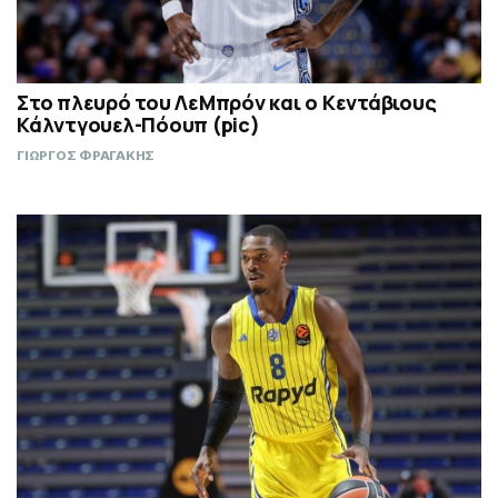
Στο πλευρό του ΛεΜπρόν και ο Κεντάβιους
Κάλντγουελ-Πόουπ (pic)
ΓΙΩΡΓΟΣ ΦΡΑΓΑΚΗΣ