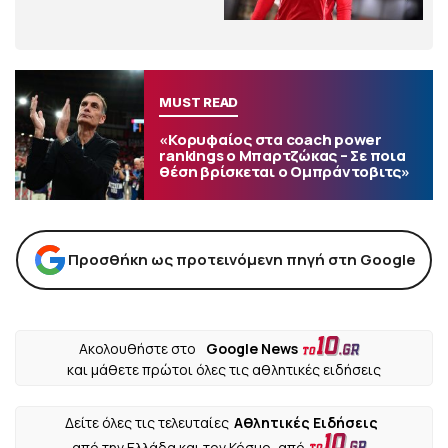
MUST READ
«Κορυφαίος στα coach power
rankings ο Μπαρτζώκας – Σε ποια
θέση βρίσκεται ο Ομπράντοβιτς»
Προσθήκη ως προτεινόμενη πηγή στη Google
Ακολουθήστε στο
Google News
και μάθετε πρώτοι όλες τις αθλητικές ειδήσεις
Δείτε όλες τις τελευταίες
Αθλητικές Ειδήσεις
από την Ελλάδα και τον Κόσμο, από