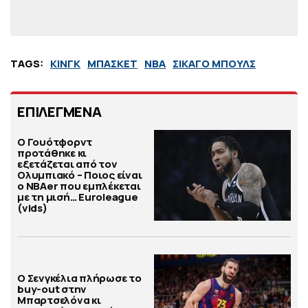
TAGS:
ΚΙΝΓΚ
ΜΠΑΣΚΕΤ
ΝΒΑ
ΣΙΚΑΓΟ ΜΠΟΥΛΣ
ΕΠΙΛΕΓΜΕΝΑ
Ο Γουότφορντ
προτάθηκε κι
εξετάζεται από τον
Ολυμπιακό – Ποιος είναι
ο ΝΒΑer που εμπλέκεται
με τη μισή… Euroleague
(vids)
Ο Σενγκέλια πλήρωσε το
buy-out στην
Μπαρτσελόνα κι