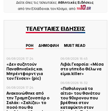
Δείτε όλες τις τελευταίες
Αθλητικές Ειδήσεις
από την Ελλάδα και τον Κόσμο, από
ΤΕΛΕΥΤΑΙΕΣ ΕΙΔΗΣΕΙΣ
ΡΟΗ
ΔΗΜΟΦΙΛΗ
MUST READ
06/08/2026 17:24
06/08/2026 16:45
«Δεν συζητούν
Λιβάι Γκαρσία: «Μέσα
Παναθηναϊκός και
στο γήπεδο θέλω να
Μπρέντφορντ για
είμαι killer»
τον Γένσεν» (pic)
06/08/2026 16:32
06/08/2026 17:24
«Παθολογικά τα
Ανακοινώθηκε από
αίτια» του θανάτου
την Τραμπζονσπόρ ο
του 90χρονου που
Σαλάχ: «Ζαλίζει» το
βρέθηκε στον
ποσό που θα
καταψύκτη στον