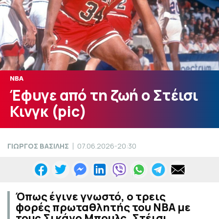
NBA
Έφυγε από τη ζωή ο Στέισι
Κινγκ (pic)
ΓΙΩΡΓΟΣ ΒΑΣΙΛΗΣ
07.06.2026-20:30
Όπως έγινε γνωστό, ο τρεις
φορές πρωταθλητής του ΝΒΑ με
τους Σικάγο Μπουλς, Στέισι