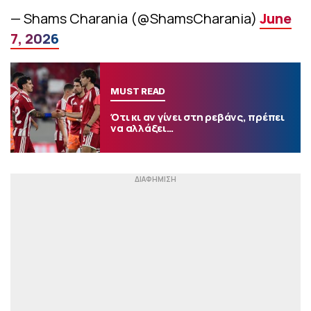
— Shams Charania (@ShamsCharania)
June
7, 2026
MUST READ
Ότι κι αν γίνει στη ρεβάνς, πρέπει
να αλλάξει…