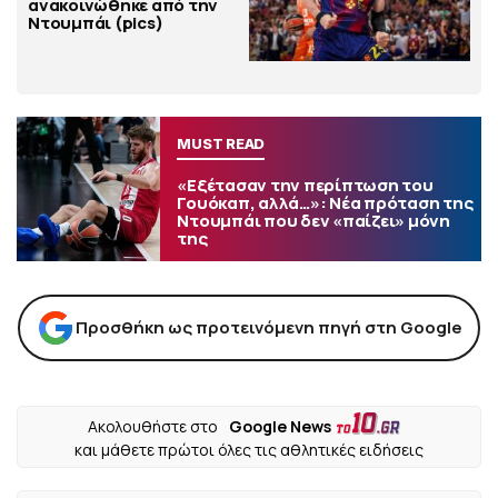
ανακοινώθηκε από την
Ντουμπάι (pics)
MUST READ
«Εξέτασαν την περίπτωση του
Γουόκαπ, αλλά…»: Νέα πρόταση της
Ντουμπάι που δεν «παίζει» μόνη
της
Προσθήκη ως προτεινόμενη πηγή στη Google
Ακολουθήστε στο
Google News
και μάθετε πρώτοι όλες τις αθλητικές ειδήσεις