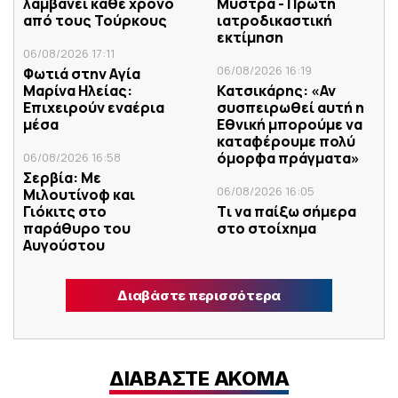
λαμβάνει κάθε χρόνο
Μυστρά - Πρώτη
από τους Τούρκους
ιατροδικαστική
εκτίμηση
06/08/2026 17:11
06/08/2026 16:19
Φωτιά στην Aγία
Μαρίνα Ηλείας:
Κατσικάρης: «Αν
Επιχειρούν εναέρια
συσπειρωθεί αυτή η
μέσα
Εθνική μπορούμε να
καταφέρουμε πολύ
όμορφα πράγματα»
06/08/2026 16:58
Σερβία: Με
06/08/2026 16:05
Μιλουτίνοφ και
Γιόκιτς στο
Tι να παίξω σήμερα
παράθυρο του
στο στοίχημα
Αυγούστου
Διαβάστε περισσότερα
ΔΙΑΒΑΣΤΕ ΑΚΟΜΑ