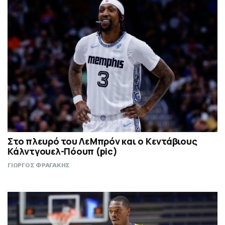
Στο πλευρό του ΛεΜπρόν και ο Κεντάβιους
Κάλντγουελ-Πόουπ (pic)
ΓΙΩΡΓΟΣ ΦΡΑΓΑΚΗΣ