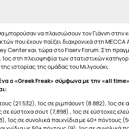
α μπορούσαν να πλαισιώσουν τον Γιάννη στην 
κτών που έχουν παίξει διαχρονικά στη MECCA 
cley Center και τώρα στο Fiserv Forum. Στη πρα
ι 1ος στη πλειοψηφία των στατιστικών κατηγορ
της ιστορίας της ομάδας του Μιλγουόκι.
να ο «Greek Freak» σύμφωνα με την «all time
αι:
τους (21.532), 1ος σε ριμπάουντ (8.882), 1ος σε 
ος σε εύστοχα σουτ (7,898) , 1ος σε εύστοχες ελε
78), 1ος σε συνολικά παιχνίδια με 40+ πόντους (5
αιχνίδια με 50+ πόντους (9), 1ος σε συνολικά πα