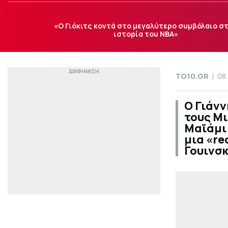
«Ο Γιόκιτς κοντά στο μεγαλύτερο συμβόλαιο σ
ιστορία του ΝΒΑ»
TO10.GR
08
Ο Γιάν
τους Μ
Μαϊάμι 
μια «re
Γουινσκ