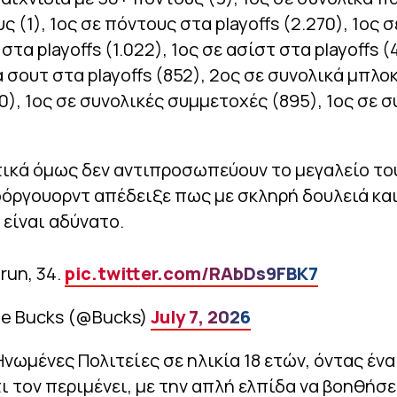
 (1), 1ος σε πόντους στα playoffs (2.270), 1ος σ
τα playoffs (1.022), 1ος σε ασίστ στα playoffs (
 σουτ στα playoffs (852), 2ος σε συνολικά μπλο
110), 1ος σε συνολικές συμμετοχές (895), 1oς σε 
ικά όμως δεν αντιπροσωπεύουν το μεγαλείο του
όργουορντ απέδειξε πως με σκληρή δουλειά και
 είναι αδύνατο.
run, 34.
pic.twitter.com/RAbDs9FBK7
ee Bucks (@Bucks)
July 7, 2026
Ηνωμένες Πολιτείες σε ηλικία 18 ετών, όντας ένα
τι τον περιμένει, με την απλή ελπίδα να βοηθήσε