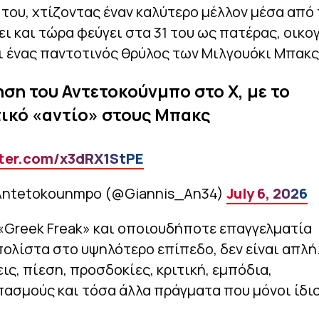
 του, χτίζοντας έναν καλύτερο μέλλον μέσα από
ι και τώρα φεύγει στα 31 του ως πατέρας, οικο
ι ένας παντοτινός θρύλος των Μιλγουόκι Μπακς
ση του Αντετοκούνμπο στο Χ, με το
ικό «αντίο» στους Μπακς
tter.com/x3dRX1StPE
 Antetokounmpo (@Giannis_An34)
July 6, 2026
«Greek Freak» και οποιουδήποτε επαγγελματία
λίστα στο υψηλότερο επίπεδο, δεν είναι απλή.
ς, πίεση, προσδοκίες, κριτική, εμπόδια,
ασμούς και τόσα άλλα πράγματα που μόνοι ίδιο