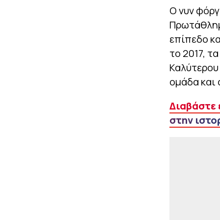
Ο νυν φόργ
Πρωτάθλημα
επίπεδο κα
το 2017, τα
Καλύτερου 
ομάδα και 
Διαβάστε 
στην ιστο