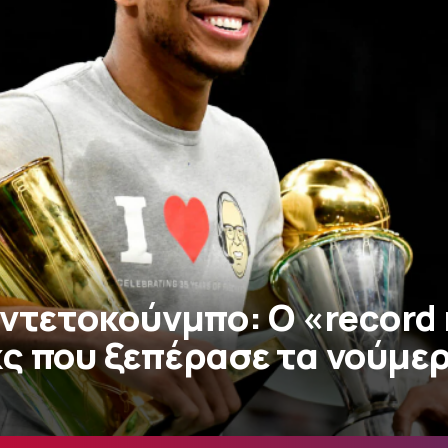
Αντετοκούνμπο: Ο «record
ς που ξεπέρασε τα νούμε