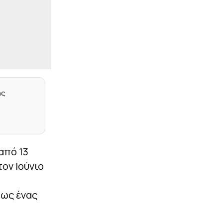
διαγωνισμού για την
ενεργειακή αναβάθμιση
του ΣΕΦ
|
CHAMPIONS LEAGUE
14:53
Μέχρι τη Δευτέρα (10/8)
τα εισιτήρια της ρεβάνς
του Ολυμπιακού με τη
Ναϊμέγκεν
ης
|
EUROLEAGUE
14:51
Το σχόλιο του
Μπόλντγουιν για τη
μεταγραφή του Έβανς
στη Ζαλγκίρις
από 13
|
ΑΛΛΑ ΣΠΟΡ
14:39
τον Ιούνιο
Βοηθός ασφαλείας
κατηγορείται ότι έκανε
σαμποτάζ σε αγώνα
 ως ένας
powerlifting λόγω
ρατσισμού! – Κινδυνεύει
με φυλάκιση