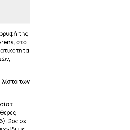
κορυφή της
Arena, στο
γματικότητα
ιών,
» λίστα των
ασίστ
ύθερες
6), 2ος σε
ιχνίδι με