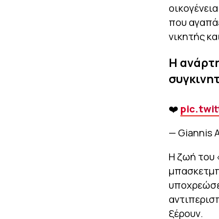
οικογένεια
που αγαπάε
νικητής κα
Η ανάρτη
συγκινητ
❤️
pic.twi
— Giannis
Η ζωή του 
μπασκετμπο
υποχρεώσει
αντιπερισπ
ξέρουν.