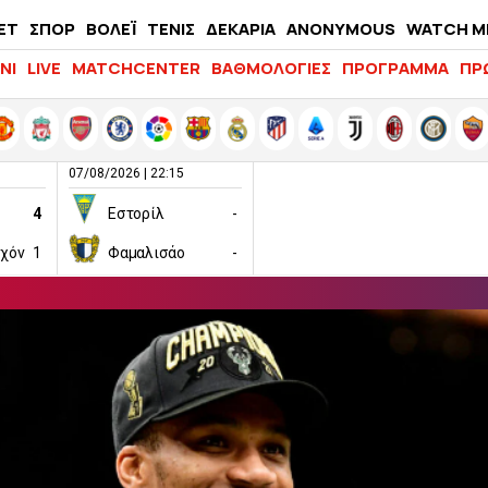
ΕΤ
ΣΠΟΡ
ΒΟΛΕΪ
ΤΕΝΙΣ
ΔΕΚΑΡΙΑ
ANONYMOUS
WATCH M
LIFEWITNESS
ΝΙ
LIVE
MATCHCENTER
ΒΑΘΜΟΛΟΓΙΕΣ
ΠΡΟΓΡΑΜΜΑ
ΠΡ
07/08/2026 | 22:15
4
Εστορίλ
-
ιχόν
1
Φαμαλισάο
-