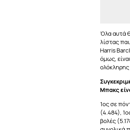
Όλα αυτά θ
λίστας παι
Harris Bar
όμως, είνα
ολόκληρης 
Συγκεκριμέ
Μπακς είν
1ος σε πόν
(4.484), 1
βολές (5.1
συνολικά π