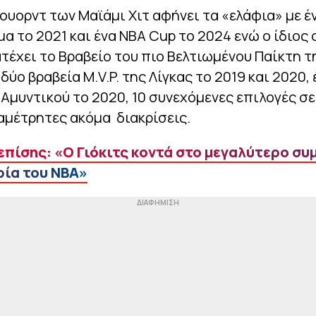
ουορντ των Μαϊάμι Χιτ αφήνει τα «ελάφια» με έ
 το 2021 και ένα ΝΒΑ Cup το 2024 ενώ ο ίδιος 
τέχει το Βραβείο του πιο Βελτιωμένου Παίκτη τ
 δύο βραβεία M.V.P. της Λίγκας το 2019 και 2020, 
Αμυντικού το 2020, 10 συνεχόμενες επιλογές σε 
αμέτρητες ακόμα διακρίσεις.
επίσης: «Ο Γιόκιτς κοντά στο μεγαλύτερο συ
ρία του ΝΒΑ»