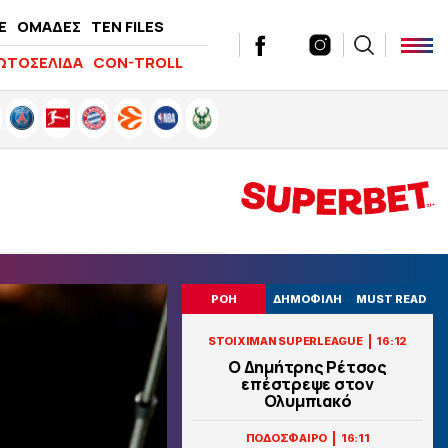
E
ΟΜΑΔΕΣ
TEN FILES
ΩΤΟΣΕΛΙΔΑ
CON-TROLL
ΡΟΗ
ΔΗΜΟΦΙΛΗ
MUST READ
|
STOIXIMAN SUPERLEAGUE
16:12
Ο Δημήτρης Ρέτσος
επέστρεψε στον
Ολυμπιακό
|
ΠΟΔΟΣΦΑΙΡΟ
16:11