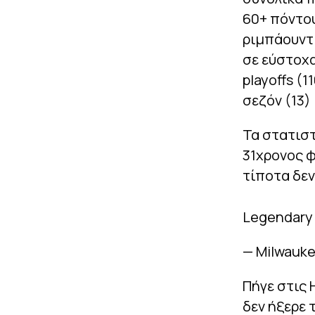
60+ πόντους
ριμπάουντ σ
σε εύστοχα
playoffs (
σεζόν (13)
Τα στατιστ
31χρονος φ
τίποτα δεν
Legendary 
— Milwauk
Πήγε στις 
δεν ήξερε 