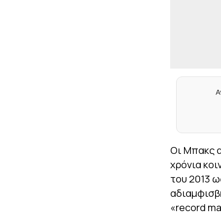
Α
Οι Μπακς 
χρόνια κοι
του 2013 ω
αδιαμφισβή
«record ma