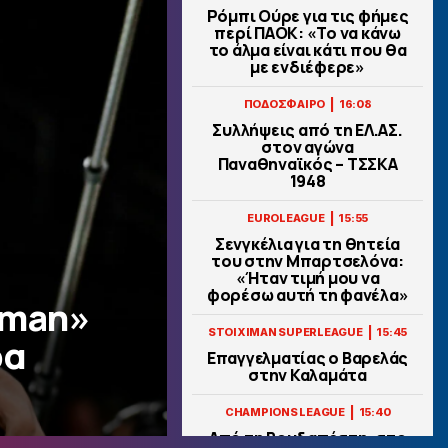
Ρόμπι Ούρε για τις φήμες
περί ΠΑΟΚ: «Το να κάνω
το άλμα είναι κάτι που θα
με ενδιέφερε»
|
ΠΟΔΟΣΦΑΙΡΟ
16:08
Συλλήψεις από τη ΕΛ.ΑΣ.
στον αγώνα
Παναθηναϊκός – ΤΣΣΚΑ
1948
|
EUROLEAGUE
15:55
Σενγκέλια για τη θητεία
του στην Μπαρτσελόνα:
«Ήταν τιμή μου να
φορέσω αυτή τη φανέλα»
 man»
|
STOIXIMAN SUPERLEAGUE
15:45
ρα
Επαγγελματίας ο Βαρελάς
στην Καλαμάτα
|
CHAMPIONS LEAGUE
15:40
Από τη Βουδαπέστη, στο