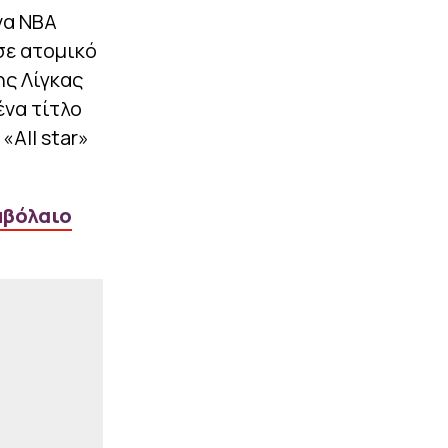
|
ΣΤΟΙΧΗΜΑ
14:26
να ΝΒΑ
Το βάρος σε Βέλγιο και
σε ατομικό
Πορτογαλία!
ης Λίγκας
|
ΣΠΟΡ
14:13
ένα τίτλο
Α.Σ Άρης: «Η ισονομία δεν
«All star»
είναι διαπραγματεύσιμη»
ΠΕΡΙΣΣΟΤΕΡΑ
μβόλαιο