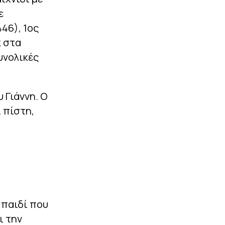
ε
446), 1ος
κ στα
συνολικές
 Γιάννη. Ο
 πίστη,
 παιδί που
ι την