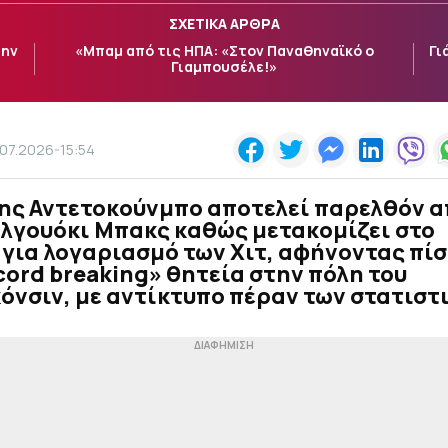
ΣΧΕΤΙΚΑ ΑΡΘΡΑ
την
«Μπαμ από τις ΗΠΑ: «Στον Παναθηναϊκό ο
Γι
Γιαμπουσέλε!»
.07.2026-15:54
νης Αντετοκούνμπο αποτελεί παρελθόν 
ιλγουόκι Μπακς καθώς μετακομίζει στο
για λογαριασμό των Χιτ, αφήνοντας πίσ
cord breaking» θητεία στην πόλη του
όνσιν, με αντίκτυπο πέραν των στατιστ