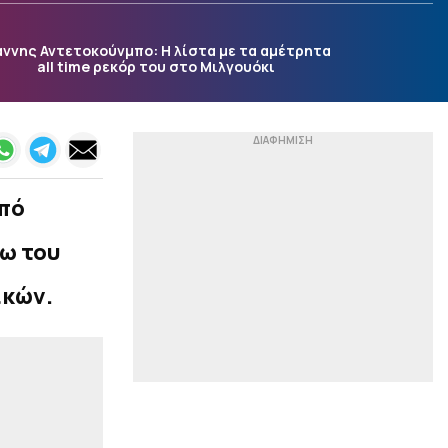
Μπέρμιγχαμ και από το
Άμστερνταμ στο
Ναϊμέγκεν…
άννης Αντετοκούνμπο: Η λίστα με τα αμέτρητα
all time ρεκόρ του στο Μιλγουόκι
|
ΕΘΝΙΚΕΣ ΟΜΑΔΕΣ
15:29
Live streaming: Ισπανία -
Ελλάδα (Eurobasket U16)
|
STOIXIMAN SUPERLEAGUE
15:17
Γιαννούλης: «Δεν βλέπω
την ώρα να παίξω,
από
στόχος το Champions
League» (vid)
ω του
|
ΕΠΙΚΑΙΡΟΤΗΤΑ
15:04
ικών.
Ακριβές διακοπές: Η
Ελλάδα στις χώρες με τα
υψηλότερα ποσοστά
οικονομικής αδυναμίας
|
EUROLEAGUE
14:53
Καμία ανησυχία στον
Ολυμπιακό για την
ακύρωση του