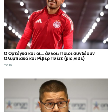
Ο Ορτέγκα και οι… άλλοι: Ποιοι συνδέουν
Ολυμπιακό και Ρίβερ Πλέιτ (pic,vids)
TO10