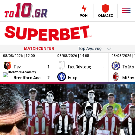
ΡΟΗ
ΟΜΑΔΕΣ
MATCHCENTER
08/08/2026 | 12:00
08/08/2026 | 14:05
08/08/2026 | 
Ρεν
1
Γιουβέντους
-
Τσέλσ
Brentford Academy
2
Ιντερ
-
Μίλαν