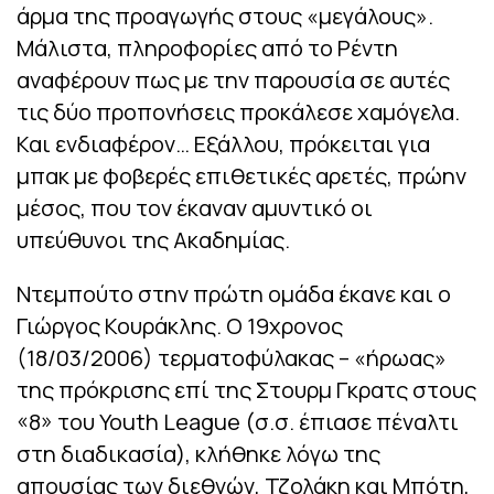
άρμα της προαγωγής στους «μεγάλους».
Μάλιστα, πληροφορίες από το Ρέντη
αναφέρουν πως με την παρουσία σε αυτές
τις δύο προπονήσεις προκάλεσε χαμόγελα.
Και ενδιαφέρον… Εξάλλου, πρόκειται για
μπακ με φοβερές επιθετικές αρετές, πρώην
μέσος, που τον έκαναν αμυντικό οι
υπεύθυνοι της Ακαδημίας.
Ντεμπούτο στην πρώτη ομάδα έκανε και ο
Γιώργος Κουράκλης. Ο 19χρονος
(18/03/2006) τερματοφύλακας – «ήρωας»
της πρόκρισης επί της Στουρμ Γκρατς στους
«8» του Youth League (σ.σ. έπιασε πέναλτι
στη διαδικασία), κλήθηκε λόγω της
απουσίας των διεθνών, Τζολάκη και Μπότη,