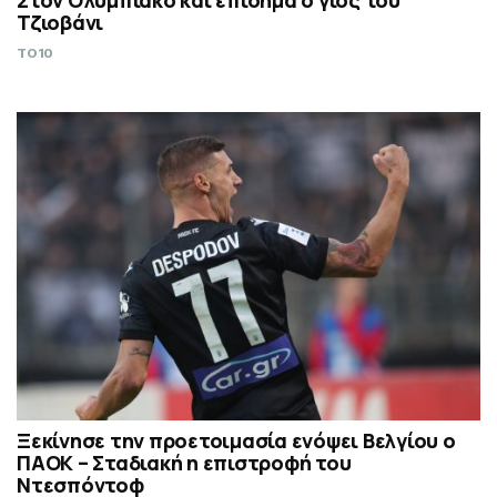
Στον Ολυμπιακό και επίσημα ο γιος του
Τζιοβάνι
TO10
Ξεκίνησε την προετοιμασία ενόψει Βελγίου ο
ΠΑΟΚ – Σταδιακή η επιστροφή του
Ντεσπόντοφ