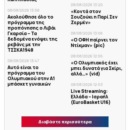
08/08/2026 13:20
08/08/2026 13:58
«Κοντά στον
Ακολούθησε όλο το
Σουζούκι η Παρί Σεν
πρόγραμμα της
Ζερμέν»
προπόνησης ο Λιβάι
Γκαρσία – Τα
08/08/2026 13:06
δεδομένα ενόψει της
«Ο ΟΦΗ παίρνει τον
ρεβάνς με την
Ντίκμαν» (pic)
ΤΣΣΚΑ1948
08/08/2026 12:55
08/08/2026 13:47
«Ο Ολυμπιακός έχει
Αυτό είναι το
μπει δυνατά για Σκίρι,
πρόγραμμα του
αλλά…» (vid)
Ολυμπιακού στην Α1
μπάσκετ γυναικών
08/08/2026 12:53
Live Streaming:
Ελλάδα – Ισραήλ
(ΕuroBasket U16)
Διαβάστε περισσότερα