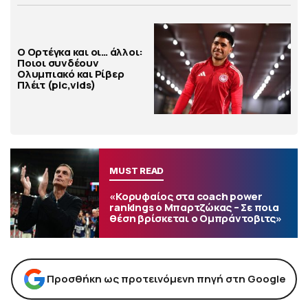
Ο Ορτέγκα και οι… άλλοι:
Ποιοι συνδέουν
Ολυμπιακό και Ρίβερ
Πλέιτ (pic,vids)
MUST READ
«Κορυφαίος στα coach power
rankings ο Μπαρτζώκας – Σε ποια
θέση βρίσκεται ο Ομπράντοβιτς»
Προσθήκη ως προτεινόμενη πηγή στη Google