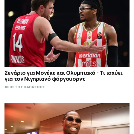
Σενάριο για Μονέκε και Ολυμπιακό - Τι ισχύει
για τον Νιγηριανό φόργουορντ
ΧΡΗΣΤΟΣ ΠΑΠΑΖΩΗΣ