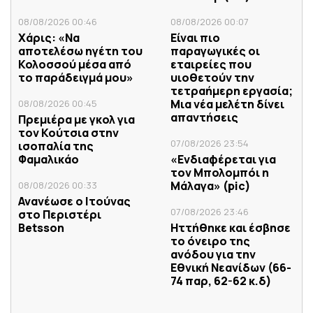
08/08/2026 00:46
08/08/2026 00:07
Χάρις: «Να
Είναι πιο
αποτελέσω ηγέτη του
παραγωγικές οι
Κολοσσού μέσα από
εταιρείες που
το παράδειγμά μου»
υιοθετούν την
τετραήμερη εργασία;
Μια νέα μελέτη δίνει
08/08/2026 00:45
απαντήσεις
Πρεμιέρα με γκολ για
τον Κούτσια στην
07/08/2026 23:54
ισοπαλία της
Φαμαλικάο
«Ενδιαφέρεται για
τον Μπολομπόι η
Μάλαγα» (pic)
08/08/2026 00:33
Ανανέωσε ο Ιτούνας
07/08/2026 23:46
στο Περιστέρι
Betsson
Ηττήθηκε και έσβησε
το όνειρο της
ανόδου για την
Εθνική Νεανίδων (66-
74 παρ, 62-62 κ.δ)