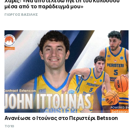
Χάρις: «Να αποτελέσω ηγέτη του Κολοσσού
μέσα από το παράδειγμά μου»
ΓΙΩΡΓΟΣ ΒΑΣΙΛΗΣ
Ανανέωσε ο Ιτούνας στο Περιστέρι Betsson
TO10