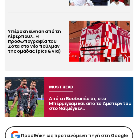
Υπέροχη κίνηση από τη
Λίβερπουλ: Η
προσωπογραφία του
Ζότα στο νέο πούλμαν
της ομάδας (pics & vid)
MUST READ
Από τη Βουδαπέστη, στο
Μπέρμιγχαμ και από το Άμστερνταμ
στο Ναϊμέγκεν…
Προσθήκη ως προτεινόμενη πηγή στη Google