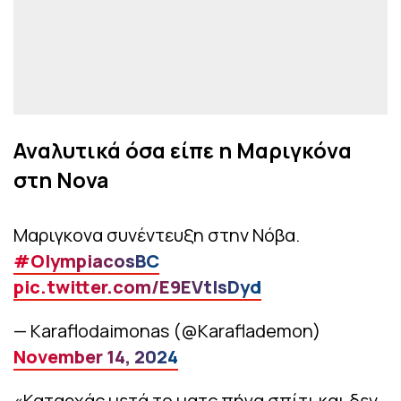
Αναλυτικά όσα είπε η Μαριγκόνα
στη Nova
Μαριγκονα συνέντευξη στην Νόβα.
#OlympiacosBC
pic.twitter.com/E9EVtlsDyd
— Karaflodaimonas (@Karaflademon)
November 14, 2024
«Καταρχάς μετά το ματς πήγα σπίτι και δεν