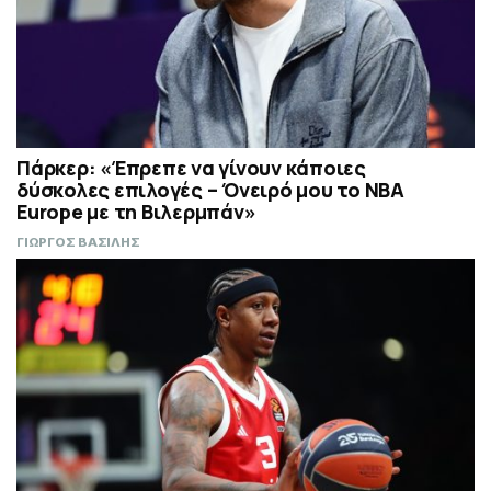
Πάρκερ: «Έπρεπε να γίνουν κάποιες
δύσκολες επιλογές – Όνειρό μου το NBA
Europe με τη Βιλερμπάν»
ΓΙΩΡΓΟΣ ΒΑΣΙΛΗΣ