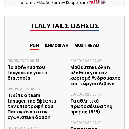
από την Ελλάδα και τον Κόσμο, από
ΤΕΛΕΥΤΑΙΕΣ ΕΙΔΗΣΕΙΣ
ΡΟΗ
ΔΗΜΟΦΙΛΗ
MUST READ
08/08/2026 08:15
08/08/2026 07:29
Το αφήγημα του
Μαθεύτηκε όλη η
Γκαγκάτση για τη
αλήθεια για τον
διαιτησία
χωρισμό Ανδρομάχης
και Γιώργου Λιβάνη
08/08/2026 08:06
08/08/2026 07:16
Τι είπε ο team
tanager της Εφές για
Τα αθλητικά
την επιστροφή του
πρωτοσέλιδα της
Παπαγιάννη στην
ημέρας (8/8)
αγωνιστική δράση
08/08/2026 07:10
08/08/2026 07:53