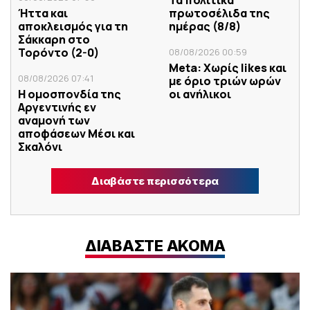
Τα πολιτικά
Ήττα και
πρωτοσέλιδα της
αποκλεισμός για τη
ημέρας (8/8)
Σάκκαρη στο
Τορόντο (2-0)
08/08/2026 00:59
Meta: Χωρίς likes και
08/08/2026 07:41
με όριο τριών ωρών
Η ομοσπονδία της
οι ανήλικοι
Αργεντινής εν
αναμονή των
αποφάσεων Μέσι και
Σκαλόνι
Διαβάστε περισσότερα
ΔΙΑΒΑΣΤΕ ΑΚΟΜΑ