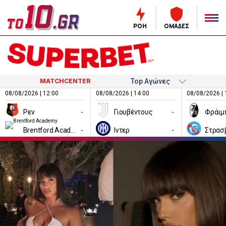
ΡΟΗ
ΟΜΑΔΕΣ
MATCHCENTER
08/08/2026 | 12:00
08/08/2026 | 14:00
08/08/2026 | 
Ρεν
-
Γιουβέντους
-
Φράιμ
Brentford Academy
-
Ιντερ
-
Στρασ