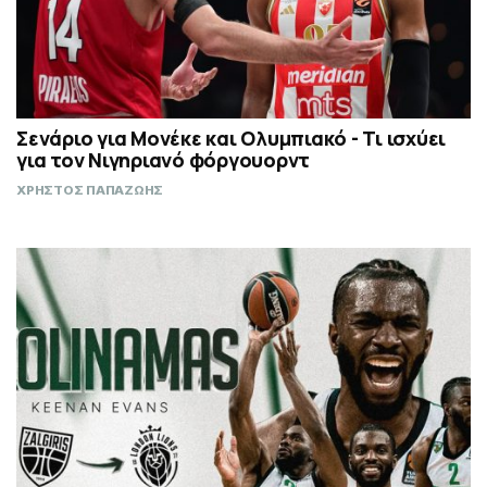
Σενάριο για Μονέκε και Ολυμπιακό - Τι ισχύει
για τον Νιγηριανό φόργουορντ
ΧΡΗΣΤΟΣ ΠΑΠΑΖΩΗΣ