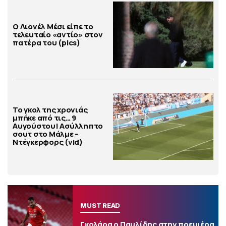
Ο Λιονέλ Μέσι είπε το
τελευταίο «αντίο» στον
πατέρα του (pics)
Το γκολ της χρονιάς
μπήκε από τις… 9
Αυγούστου! Ασύλληπτο
σουτ στο Μάλμε –
Ντέγκερφορς (vid)
MUST READ
Γκολάρα ο Παυλίδης στην πρεμιέρα