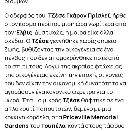
διδύμων.
Ο αδερφός του,
Τζέσε Γκάρον Πρίσλεϊ
, ήρθε
στον κόσμο περίπου μισή ώρα νωρίτερα από
τον
Έλβις
. Δυστυχώς, η μοίρα είχε άλλα
σχέδια. Ο
Τζέσε
γεννήθηκε χωρίς σημεία
ζωής, βυθίζοντας την οικογένεια σε ένα
πένθος που δεν απομακρύνθηκε ποτέ από
το σπίτι τους. Λόγω της ακραίας φτώχειας
της οικογένειας εκείνη την εποχή, οι γονείς
του δεν είχαν την οικονομική δυνατότητα να
αγοράσουν ένα κανονικό φέρετρο για το
μωρό. Έτσι, ο μικρός
Τζέσε
θάφτηκε σε ένα
απλό κουτί παπουτσιών, δεμένο με μια
κόκκινη κορδέλα, στα
Priceville Memorial
Gardens
του
Τουπέλο
, κοντά στους τάφους