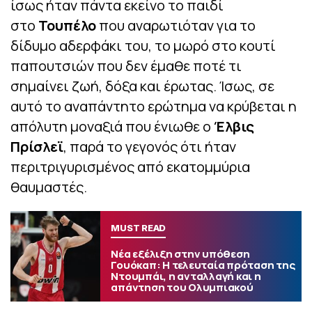
ίσως ήταν πάντα εκείνο το παιδί
στο
Τουπέλο
που αναρωτιόταν για το
δίδυμο αδερφάκι του, το μωρό στο κουτί
παπουτσιών που δεν έμαθε ποτέ τι
σημαίνει ζωή, δόξα και έρωτας. Ίσως, σε
αυτό το αναπάντητο ερώτημα να κρύβεται η
απόλυτη μοναξιά που ένιωθε ο
Έλβις
Πρίσλεϊ
, παρά το γεγονός ότι ήταν
περιτριγυρισμένος από εκατομμύρια
θαυμαστές.
MUST READ
Νέα εξέλιξη στην υπόθεση
Γουόκαπ: Η τελευταία πρόταση της
Ντουμπάι, η ανταλλαγή και η
απάντηση του Ολυμπιακού