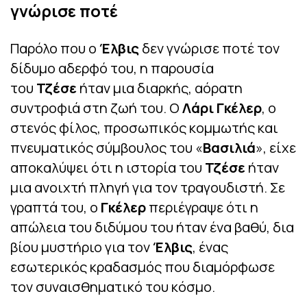
γνώρισε ποτέ
Παρόλο που ο
Έλβις
δεν γνώρισε ποτέ τον
δίδυμο αδερφό του, η παρουσία
του
Τζέσε
ήταν μια διαρκής, αόρατη
συντροφιά στη ζωή του. Ο
Λάρι Γκέλερ
, ο
στενός φίλος, προσωπικός κομμωτής και
πνευματικός σύμβουλος του «
Βασιλιά
», είχε
αποκαλύψει ότι η ιστορία του
Τζέσε
ήταν
μια ανοιχτή πληγή για τον τραγουδιστή. Σε
γραπτά του, ο
Γκέλερ
περιέγραψε ότι η
απώλεια του διδύμου του ήταν ένα βαθύ, δια
βίου μυστήριο για τον
Έλβις
, ένας
εσωτερικός κραδασμός που διαμόρφωσε
τον συναισθηματικό του κόσμο.