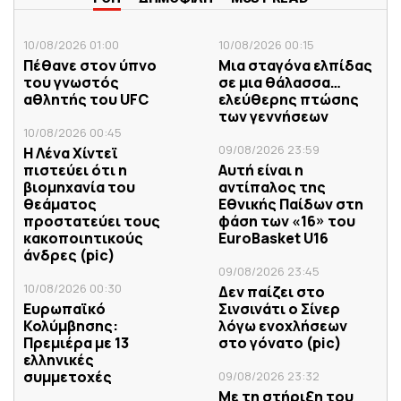
10/08/2026 01:00
10/08/2026 00:15
Πέθανε στον ύπνο
Μια σταγόνα ελπίδας
του γνωστός
σε μια θάλασσα…
αθλητής του UFC
ελεύθερης πτώσης
των γεννήσεων
10/08/2026 00:45
09/08/2026 23:59
Η Λένα Χίντεϊ
πιστεύει ότι η
Αυτή είναι η
βιομηχανία του
αντίπαλος της
θεάματος
Εθνικής Παίδων στη
προστατεύει τους
φάση των «16» του
κακοποιητικούς
EuroBasket U16
άνδρες (pic)
09/08/2026 23:45
10/08/2026 00:30
Δεν παίζει στο
Ευρωπαϊκό
Σινσινάτι ο Σίνερ
Κολύμβησης:
λόγω ενοχλήσεων
Πρεμιέρα με 13
στο γόνατο (pic)
ελληνικές
συμμετοχές
09/08/2026 23:32
Με τη στήριξη του