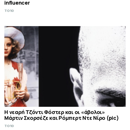
influencer
TO10
Η νεαρή Τζόντι Φόστερ και οι «άβολοι»
Μάρτιν Σκορσέζε και Ρόμπερτ Ντε Νίρο (pic)
TO10