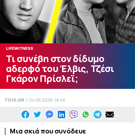
LIFEWITNESS
Τι συνέβη στον δίδυμο
αδερφό του Έλβις, Τζέσι
Γκάρον Πρίσλεϊ;
TO10.GR
04.06.2026-18:46
Μια σκιά που συνόδευε