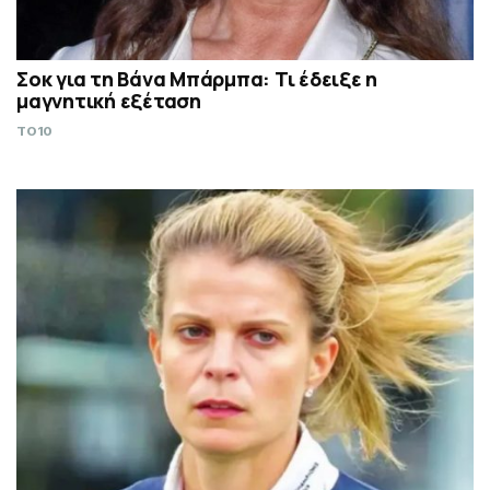
Σoκ για τη Βάνα Μπάρμπα: Τι έδειξε η
μαγνητική εξέταση
TO10