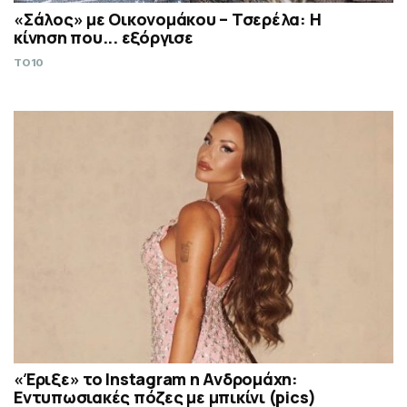
«Σάλος» με Οικονομάκου – Τσερέλα: Η
κίνηση που... εξόργισε
TO10
«Έριξε» το Instagram η Ανδρομάχη:
Εντυπωσιακές πόζες με μπικίνι (pics)