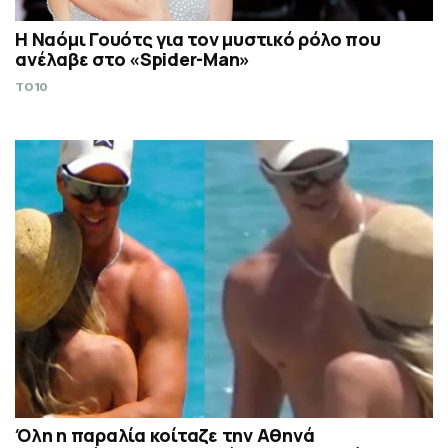
Η Ναόμι Γουότς για τον μυστικό ρόλο που
ανέλαβε στο «Spider-Man»
TO10
Όλη η παραλία κοίταζε την Αθηνά