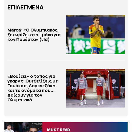
ΕΠΙΛΕΓΜΕΝΑ
Marca: «Ο Ολυμπιακός
ξεχωρίζει στη… μάχη για
τον Πουέρτα» (vid)
«Βουίζει» ο τόπος για
γκαρντ: Οι εξελίξεις με
Γουόκαπ, Λαρεντζάκη
και τα ονόματα που...
παίζουν για τον
Ολυμπιακό
MUST READ