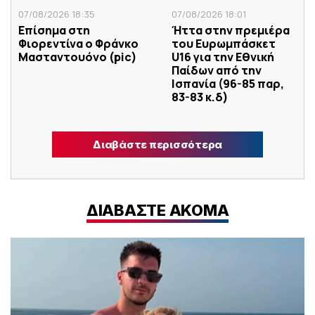
07/08/2026 18:35
07/08/2026 18:01
Επίσημα στη
Ήττα στην πρεμιέρα
Φιορεντίνα ο Φράνκο
του Ευρωμπάσκετ
Μασταντουόνο (pic)
U16 για την Εθνική
Παίδων από την
Ισπανία (96-85 παρ,
83-83 κ.δ)
Διαβάστε περισσότερα
ΔΙΑΒΑΣΤΕ ΑΚΟΜΑ