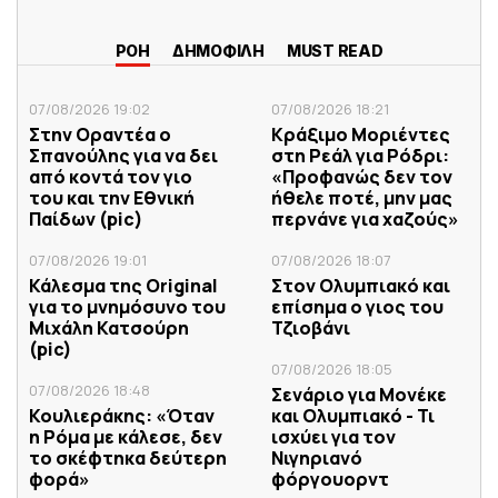
ΡΟΗ
ΔΗΜΟΦΙΛΗ
MUST READ
07/08/2026 19:02
07/08/2026 18:21
Στην Οραντέα ο
Κράξιμο Μοριέντες
Σπανούλης για να δει
στη Ρεάλ για Ρόδρι:
από κοντά τον γιο
«Προφανώς δεν τον
του και την Εθνική
ήθελε ποτέ, μην μας
Παίδων (pic)
περνάνε για χαζούς»
07/08/2026 19:01
07/08/2026 18:07
Κάλεσμα της Original
Στον Ολυμπιακό και
για το μνημόσυνο του
επίσημα ο γιος του
Μιχάλη Κατσούρη
Τζιοβάνι
(pic)
07/08/2026 18:05
07/08/2026 18:48
Σενάριο για Μονέκε
Κουλιεράκης: «Όταν
και Ολυμπιακό - Τι
η Ρόμα με κάλεσε, δεν
ισχύει για τον
το σκέφτηκα δεύτερη
Νιγηριανό
φορά»
φόργουορντ