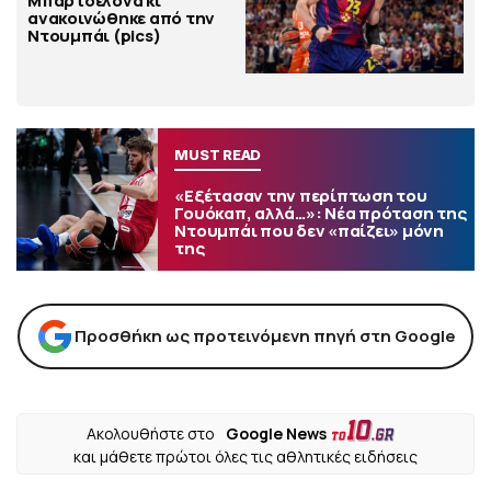
Μπαρτσελόνα κι
ανακοινώθηκε από την
Ντουμπάι (pics)
MUST READ
«Εξέτασαν την περίπτωση του
Γουόκαπ, αλλά…»: Νέα πρόταση της
Ντουμπάι που δεν «παίζει» μόνη
της
Προσθήκη ως προτεινόμενη πηγή στη Google
Ακολουθήστε στο
Google News
και μάθετε πρώτοι όλες τις αθλητικές ειδήσεις