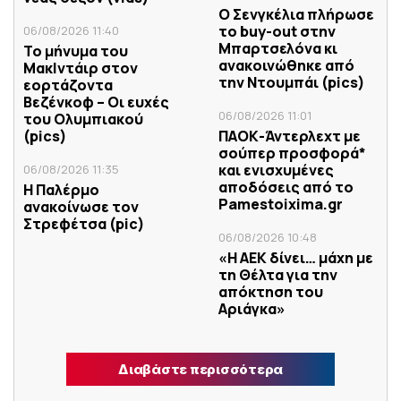
Ο Σενγκέλια πλήρωσε
το buy-out στην
06/08/2026 11:40
Μπαρτσελόνα κι
Το μήνυμα του
ανακοινώθηκε από
ΜακΙντάιρ στον
την Ντουμπάι (pics)
εορτάζοντα
Βεζένκοφ – Οι ευχές
06/08/2026 11:01
του Ολυμπιακού
(pics)
ΠΑΟΚ-Άντερλεχτ με
σούπερ προσφορά*
και ενισχυμένες
06/08/2026 11:35
αποδόσεις από το
Η Παλέρμο
Pamestoixima.gr
ανακοίνωσε τον
Στρεφέτσα (pic)
06/08/2026 10:48
«Η ΑΕΚ δίνει… μάχη με
τη Θέλτα για την
απόκτηση του
Αριάγκα»
Διαβάστε περισσότερα