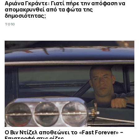
Αριάνα Γκράντε: Γιατί πήρε την απόφαση να
απομακρυνθεί από τα φώτα της
δημοσιότητας;
TO10
Ο Βιν Ντίζελ αποθεώνει το «Fast Forever» –
Επιστροφή στις ρίζες