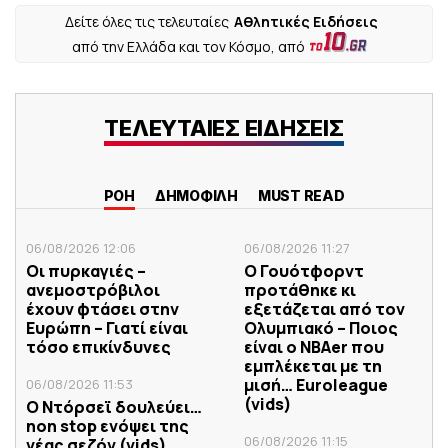
Δείτε όλες τις τελευταίες
Αθλητικές Ειδήσεις
από την Ελλάδα και τον Κόσμο, από
ΤΕΛΕΥΤΑΙΕΣ ΕΙΔΗΣΕΙΣ
ΡΟΗ
ΔΗΜΟΦΙΛΗ
MUST READ
06/08/2026 12:06
06/08/2026 11:27
Οι πυρκαγιές –
Ο Γουότφορντ
ανεμοστρόβιλοι
προτάθηκε κι
έχουν φτάσει στην
εξετάζεται από τον
Ευρώπη – Γιατί είναι
Ολυμπιακό – Ποιος
τόσο επικίνδυνες
είναι ο ΝΒΑer που
εμπλέκεται με τη
μισή… Euroleague
06/08/2026 11:53
(vids)
Ο Ντόρσεϊ δουλεύει…
non stop ενόψει της
06/08/2026 11:15
νέας σεζόν (vids)