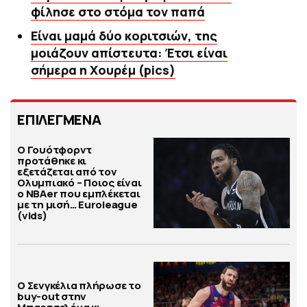
φίλησε στο στόμα τον παπά
Είναι μαμά δύο κοριτσιών, της
μοιάζουν απίστευτα: Έτσι είναι
σήμερα η Χουρέμ (pics)
ΕΠΙΛΕΓΜΕΝΑ
Ο Γουότφορντ
προτάθηκε κι
εξετάζεται από τον
Ολυμπιακό – Ποιος είναι
ο ΝΒΑer που εμπλέκεται
με τη μισή… Euroleague
(vids)
Ο Σενγκέλια πλήρωσε το
buy-out στην