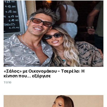
«Σάλος» με Οικονομάκου – Τσερέλα: Η
κίνηση που... εξόργισε
TO10