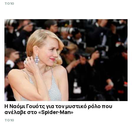
TO10
Η Ναόμι Γουότς για τον μυστικό ρόλο που
ανέλαβε στο «Spider-Man»
TO10