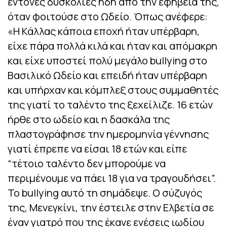
έντονες δυσκολίες ήδη από την εφηβεία της,
όταν φοιτούσε στο Ωδείο. Όπως ανέφερε:
«Η Κάλλας κάποια εποχή ήταν υπέρβαρη,
είχε πάρα πολλά κιλά και ήταν και απόμακρη
και είχε υποστεί πολύ μεγάλο bullying στο
Βασιλικό Ωδείο και επειδή ήταν υπέρβαρη
και υπήρχαν και κόμπλεξ στους συμμαθητές
της γιατί το ταλέντο της ξεχείλιζε. 16 ετών
ήρθε στο ωδείο και η δασκάλα της
πλαστογράφησε την ημερομηνία γέννησης
γιατί έπρεπε να είσαι 18 ετών και είπε
“τέτοιο ταλέντο δεν μπορούμε να
περιμένουμε να πάει 18 για να τραγουδήσει”.
Το bullying αυτό τη σημάδεψε. Ο σύζυγός
της, Μενεγκίνι, την έστειλε στην Ελβετία σε
έναν γιατρό που της έκανε ενέσεις ιωδίου