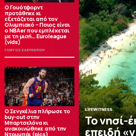
Ο Γουότφορντ
προτάθηκε κι
εξετάζεται από τον
Ολυμπιακό – Ποιος είναι
ο ΝΒΑer που εμπλέκεται
με τη μισή… Euroleague
(vids)
ΓΙΩΡΓΟΣ ΕΛΕΥΘΕΡΙΟΥ
LIFEWITNESS
Ο Σενγκέλια πλήρωσε το
Το νησί-
buy-out στην
Μπαρτσελόνα κι
επειδή «ν
ανακοινώθηκε από την
Ντουμπάι (pics)