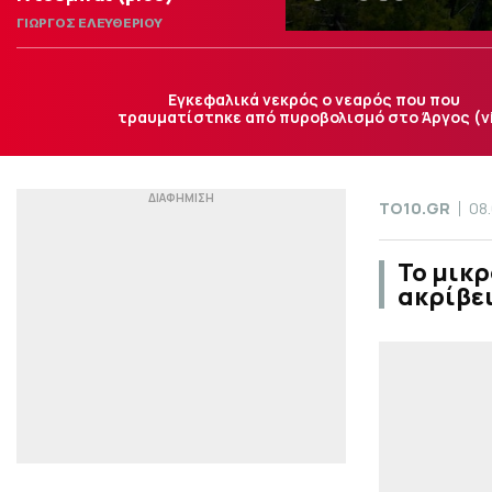
ΓΙΩΡΓΟΣ ΕΛΕΥΘΕΡΙΟΥ
Εγκεφαλικά νεκρός ο νεαρός που που
τραυματίστηκε από πυροβολισμό στο Άργος (v
TO10.GR
08
Το μικρ
ακρίβει