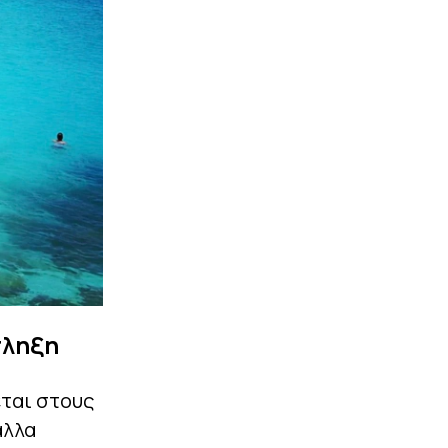
πληξη
εται στους
άλλα