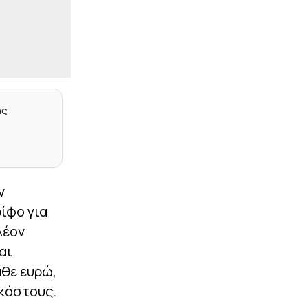
|
STOIXIMAN SUPERLEAGUE
10:48
«Η ΑΕΚ δίνει… μάχη με τη
Θέλτα για την απόκτηση
του Αριάγκα»
|
EUROPA LEAGUE
10:35
Αλλαγές στη λίστα του
ΠΑΟΚ: Μέσα Γιαννούλης,
ης
Λουσέ – Ποιοι «κόπηκαν»
|
ΕΠΙΚΑΙΡΟΤΗΤΑ
10:22
Νέα κρούσματα του ιού
Δυτικού Νείλου μέσα σε
μία εβδομάδα – Σε ποιες
ν
περιοχές έχουν
εντοπιστεί
ίφο για
λέον
|
STOIXIMAN SUPERLEAGUE
10:08
Record: «Αυτή είναι η
αι
πρόταση του
Ολυμπιακού για τον
άθε ευρώ,
Φρανσίσκο Μόουρα της
 κόστους.
Πόρτο»