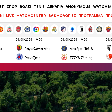
ΕΤ
ΣΠΟΡ
ΒΟΛΕΪ
ΤΕΝΙΣ
ΔΕΚΑΡΙΑ
ANONYMOUS
WATCH M
LIFEWITNESS
ΝΙ
LIVE
MATCHCENTER
ΒΑΘΜΟΛΟΓΙΕΣ
ΠΡΟΓΡΑΜΜΑ
ΠΡ
06/08/2026 | 19:00
06/08/2026 | 19:00
06/0
ου
-
Γιαγκελόνια Μπιάλιστοκ
-
Μακάμπι Τελ Αβίβ
-
-
Ρέιντζερς
-
ΤΣΣΚΑ Σόφιας
-