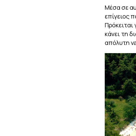
Μέσα σε αυ
επίγειος π
Πρόκειται 
κάνει τη δ
απόλυτη va