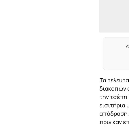
Α
Τα τελευτα
διακοπών σ
την τσέπη 
εισιτήρια 
απόδραση, 
πριν καν ε