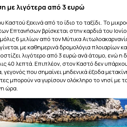
η με λιγότερα από 3 ευρώ
ου Καστού ξεκινά από το ίδιο το ταξίδι. Το μικρ
των Επτανήσων βρίσκεται στην καρδιά του Ιονίο
όλις 6 μιλίων από τον Μύτικα Αιτωλοακαρνανία
ίνεται με καθημερινά δρομολόγια πλοιαρίων κα
κοστίζει λιγότερο από 3 ευρώ ανά άτομο, ενώ η 
λις 40 λεπτά. Επιπλέον, στον Καστό δεν υπάρχο
, γεγονός που σημαίνει μηδενικά έξοδα μετακί
τες μπορούν να γυρίσουν ολόκληρο το νησί με τ
γη ώρα.