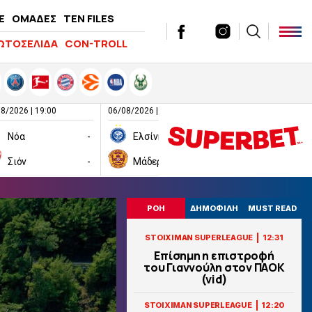
E
ΟΜΑΔΕΣ
TEN FILES
ΩΤΟΣΕΛΙΔΑ
CON-TROLL
8/2026 | 19:00
06/08/2026 | 19:00
06/08/2026 | 19:00
Νόα
-
Ελσίνκι
-
Σιόν
-
Μάδεργουελ
-
Ραπίντ Βιέν
ΡΟΗ
ΔΗΜΟΦΙΛΗ
MUST READ
|
STOIXIMAN SUPERLEAGUE
12:31
Επίσημη η επιστροφή
του Γιαννούλη στον ΠΑΟΚ
(vid)
|
STOIXIMAN SUPERLEAGUE
12:20