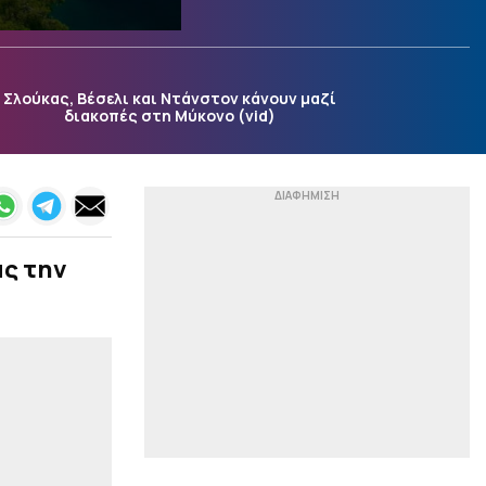
Η Παλέρμο ανακοίνωσε
τον Στρεφέτσα (pic)
|
EUROLEAGUE
11:27
Ο Γουότφορντ
Σλούκας, Βέσελι και Ντάνστον κάνουν μαζί
προτάθηκε κι εξετάζεται
διακοπές στη Μύκονο (vid)
από τον Ολυμπιακό –
Ποιος είναι ο ΝΒΑer που
εμπλέκεται με τη μισή…
Euroleague (vids)
|
EUROLEAGUE
11:15
Ο Σενγκέλια πλήρωσε το
ας την
buy-out στην
Μπαρτσελόνα κι
ανακοινώθηκε από την
Ντουμπάι (pics)
|
ΣΤΟΙΧΗΜΑ
11:01
ΠΑΟΚ-Άντερλεχτ με
σούπερ προσφορά* και
ενισχυμένες αποδόσεις
από το Pamestoixima.gr