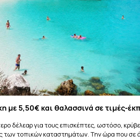
η με 5,50€ και θαλασσινά σε τιμές-έκ
ερο δέλεαρ για τους επισκέπτες, ωστόσο, κρύβ
ς των τοπικών καταστημάτων. Την ώρα που σε 