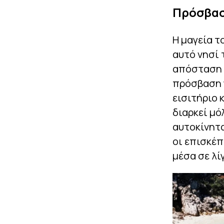
Πρόσβασ
Η μαγεία τ
αυτό νησί 
απόσταση μ
πρόσβαση γ
εισιτήριο 
διαρκεί μό
αυτοκίνητα
οι επισκέπ
μέσα σε λί