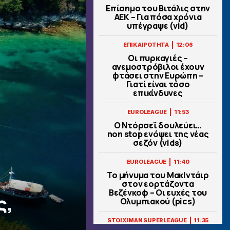
Επίσημο του Βιτάλις στην
ΑΕΚ – Για πόσα χρόνια
υπέγραψε (vid)
|
ΕΠΙΚΑΙΡΟΤΗΤΑ
12:06
Οι πυρκαγιές –
ανεμοστρόβιλοι έχουν
φτάσει στην Ευρώπη –
Γιατί είναι τόσο
επικίνδυνες
|
EUROLEAGUE
11:53
Ο Ντόρσεϊ δουλεύει…
non stop ενόψει της νέας
σεζόν (vids)
|
EUROLEAGUE
11:40
Το μήνυμα του ΜακΙντάιρ
στον εορτάζοντα
Βεζένκοφ – Οι ευχές του
ς,
Ολυμπιακού (pics)
|
STOIXIMAN SUPERLEAGUE
11:35