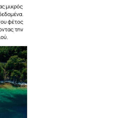
|
EUROLEAGUE
10:05
ας μικρός
Το «αντίο» του Χεζόνια
δεδομένα.
στη Ρεάλ: «Εύχομαι οι
δρόμοι μας να
που φέτος
συναντηθούν ξανά»
οντας την
|
ΠΟΔΟΣΦΑΙΡΟ
09:51
ιού.
Με κεκτημένη ταχύτητα
από το Μουντιάλ ο Μέσι:
Δύο γκολ, ασίστ και νέο
ρεκόρ για τον Αργεντινό
σταρ (vid)
ΠΕΡΙΣΣΟΤΕΡΑ