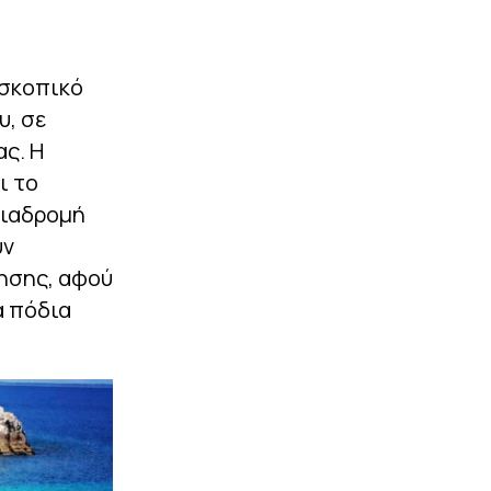
οσκοπικό
υ, σε
ς. Η
ι το
διαδρομή
υν
νησης, αφού
α πόδια