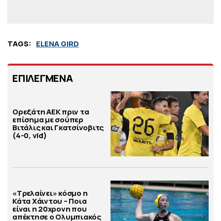
TAGS:
ELENA GIRD
ΕΠΙΛΕΓΜΕΝΑ
Ορεξάτη ΑΕΚ πριν τα
επίσημα με σούπερ
Βιτάλις και Γκατσίνοβιτς
(4-0, vid)
«Τρελαίνει» κόσμο η
Κάτα Χάιντου – Ποια
είναι η 20χρονη που
απέκτησε ο Ολυμπιακός