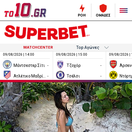
ΡΟΗ
ΟΜΑΔΕΣ
MATCHCENTER
09/08/2026 | 14:00
09/08/2026 | 15:00
09/08/2026 | 
Μάντσεστερ Σίτι
-
Τζοχόρ
-
Άρσεν
Ατλέτικο Μαδρίτης
-
Τσέλσι
-
Ντόρτ