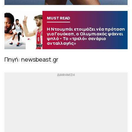
MUST READ
Η Ντουμπάι ετοιμάζει νέα πρόταση
για Γουόκαπ, ο Ολυμπιακός ψάχνει
ψηλό – Το «τρελό» σενάριο
ανταλλαγής»
Πηγή: newsbeast.gr