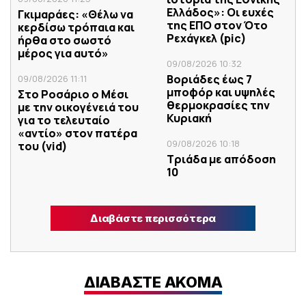
Ελλάδος»: Οι ευχές
Γκιμαράες: «Θέλω να
της ΕΠΟ στον Ότο
κερδίσω τρόπαια και
Ρεχάγκελ (pic)
ήρθα στο σωστό
μέρος για αυτό»
09/08/2026 10:32
Βοριάδες έως 7
09/08/2026 11:11
μποφόρ και υψηλές
Στο Ροσάριο ο Μέσι
θερμοκρασίες την
με την οικογένειά του
Κυριακή
για το τελευταίο
«αντίο» στον πατέρα
09/08/2026 10:18
του (vid)
Τριάδα με απόδοση
10
Διαβάστε περισσότερα
ΔΙΑΒΑΣΤΕ ΑΚΟΜΑ