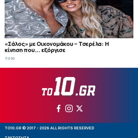
«Σάλος» με Οικονομάκου – Τσερέλα: Η
κίνηση που... εξόργισε
TO10
TO10.GR © 2017 - 2026 ALL RIGHTS RESERVED
ΤΑΥΤΟΤΗΤΑ