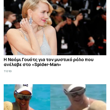
Η Ναόμι Γουότς για τον μυστικό ρόλο που
ανέλαβε στο «Spider-Man»
TO10