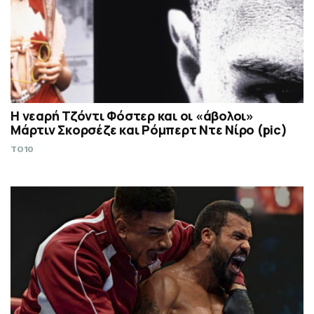
Η νεαρή Τζόντι Φόστερ και οι «άβολοι»
Μάρτιν Σκορσέζε και Ρόμπερτ Ντε Νίρο (pic)
TO10