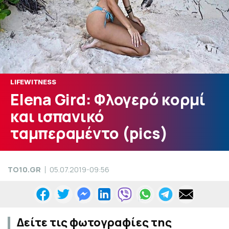
LIFEWITNESS
Elena Gird: Φλογερό κορμί
και ισπανικό
ταμπεραμέντο (pics)
TO10.GR
05.07.2019-09:56
Δείτε τις φωτογραφίες της