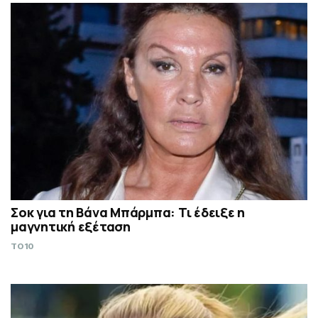
Σoκ για τη Βάνα Μπάρμπα: Τι έδειξε η
μαγνητική εξέταση
TO10