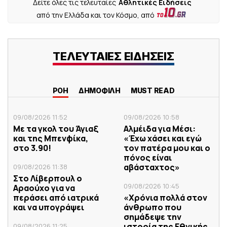
Δείτε όλες τις τελευταίες
Αθλητικές Ειδήσεις
από την Ελλάδα και τον Κόσμο, από
ΤΕΛΕΥΤΑΙΕΣ ΕΙΔΗΣΕΙΣ
ΡΟΗ
ΔΗΜΟΦΙΛΗ
MUST READ
09/08/2026 11:52
09/08/2026 10:58
Με τα γκολ του Άγιαξ
Αλμέιδα για Μέσι:
και της Μπενφίκα,
«Έχω χάσει και εγώ
στο 3.90!
τον πατέρα μου και ο
πόνος είναι
αβάσταχτος»
09/08/2026 11:38
Στο Λίβερπουλ ο
09/08/2026 10:45
Αραούχο για να
περάσει από ιατρικά
«Χρόνια πολλά στον
και να υπογράψει
άνθρωπο που
σημάδεψε την
ιστορία της Εθνικής
09/08/2026 11:25