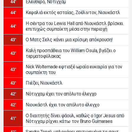
Ελέυθερο, Νότιγχαμ
44'
Κεφαλιά εκτός εσταίας, Ζοέλιντον, Νιουκάστλ
44'
Η σέντρα του Lewis Hall από Νιουκάστλ βρίσκει
44'
επιτυχώς συμπαίκτη μέσα στην περιοχή
Ο Ματς Σελς κάνει μια κρίσιμη απόκρουση!
43'
Καλή προσπάθεια του William Osula, βγάζει ο
43'
τερματοφύλακας
Nick Woltemade εφτιαξέ ωραία ευκαιρία για τον
43'
συμπαίκτη του
Πιέζει, Νιουκάστλ
43'
Νότιγχαμ έχει τον απόλυτο έλεγχο
42'
Νιουκάστλ έχει τον απόλυτο έλεγχο
42'
Ο διαιτητής δίνει φάουλ, καθώς ο Igor Jesus από
41'
Νότιγχαμ ρίχνει κάτω τον Bruno Guimaraes
Sandro Tonali, μπλοκάρει επιτυχημένα το σουτ
41'