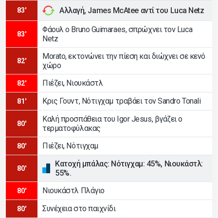
Αλλαγή, James McAtee αντί του Luca Netz
83'
Φάουλ ο Bruno Guimaraes, σπρώχνει τον Luca
83'
Netz
Morato, εκτονώνει την πίεση και διώχνει σε κενό
82'
χώρο
Πιέζει, Νιουκάστλ
82'
Κρις Γουντ, Νότιγχαμ τραβάει τον Sandro Tonali
81'
Καλή προσπάθεια του Igor Jesus, βγάζει ο
80'
τερματοφύλακας
Πιέζει, Νότιγχαμ
80'
Κατοχή μπάλας: Νότιγχαμ: 45%, Νιουκάστλ:
80'
55%.
Νιουκάστλ Πλάγιο
80'
Συνέχεια στο παιχνίδι
80'