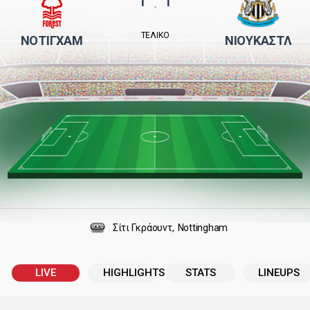
:
ΤΕΛΙΚΌ
ΝΌΤΙΓΧΑΜ
ΝΙΟΥΚΆΣΤΛ
Σίτι Γκράουντ
Nottingham
LIVE
HIGHLIGHTS
STATS
LINEUPS