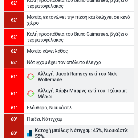
Καλή προσπάθεια του Bruno Guimaraes, βγάζει ο
62'
τερματοφύλακας
Morato, εκτονώνει την πίεση και διώχνει σε κενό
62'
χώρο
Καλή προσπάθεια του Bruno Guimaraes, βγάζει ο
62'
τερματοφύλακας
Morato κάνει λάθος
62'
Νότιγχαμ έχει τον απόλυτο έλεγχο
62'
Αλλαγή, Jacob Ramsey αντί του Nick
61'
Woltemade
Αλλαγή, Χάρβι Μπαρνς αντί του Τζέικομπ
61'
Μέρφι
Ελέυθερο, Νιουκάστλ
61'
Πιέζει, Νότιγχαμ
60'
Κατοχή μπάλας: Νότιγχαμ: 45%, Νιουκάστλ:
60'
55%.