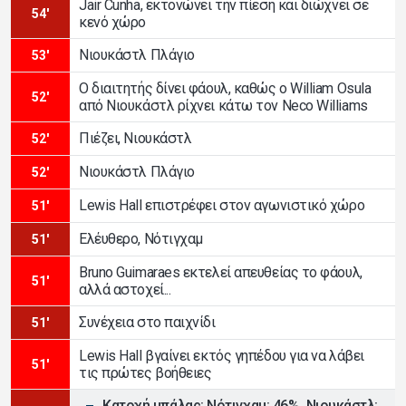
Jair Cunha, εκτονώνει την πίεση και διώχνει σε
54'
κενό χώρο
Νιουκάστλ Πλάγιο
53'
Ο διαιτητής δίνει φάουλ, καθώς ο William Osula
52'
από Νιουκάστλ ρίχνει κάτω τον Neco Williams
Πιέζει, Νιουκάστλ
52'
Νιουκάστλ Πλάγιο
52'
Lewis Hall επιστρέφει στον αγωνιστικό χώρο
51'
Ελέυθερο, Νότιγχαμ
51'
Bruno Guimaraes εκτελεί απευθείας το φάουλ,
51'
αλλά αστοχεί...
Συνέχεια στο παιχνίδι
51'
Lewis Hall βγαίνει εκτός γηπέδου για να λάβει
51'
τις πρώτες βοήθειες
Κατοχή μπάλας: Νότιγχαμ: 46%, Νιουκάστλ: