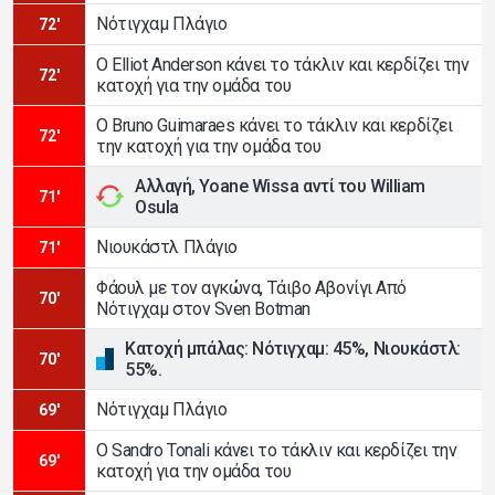
Νότιγχαμ Πλάγιο
72'
Ο Elliot Anderson κάνει το τάκλιν και κερδίζει την
72'
κατοχή για την ομάδα του
Ο Bruno Guimaraes κάνει το τάκλιν και κερδίζει
72'
την κατοχή για την ομάδα του
Αλλαγή, Yoane Wissa αντί του William
71'
Osula
Νιουκάστλ Πλάγιο
71'
Φάουλ με τον αγκώνα, Τάιβο Αβονίγι Από
70'
Νότιγχαμ στον Sven Botman
Κατοχή μπάλας: Νότιγχαμ: 45%, Νιουκάστλ:
70'
55%.
Νότιγχαμ Πλάγιο
69'
Ο Sandro Tonali κάνει το τάκλιν και κερδίζει την
69'
κατοχή για την ομάδα του