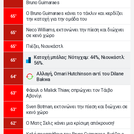
Bruno Guimaraes
Ο Bruno Guimaraes κάνει το τάκλιν και κερδίζει
65'
την κατοχή για την ομάδα του
Neco Williams, εκτονώνει την πίεση και διώχνει
65'
σε κενό χώρο
Πιέζει, Νιουκάστλ
65'
Κατοχή μπάλας: Νότιγχαμ: 44%, Νιουκάστλ:
65'
56%.
Αλλαγή, Omari Hutchinson αντί του Dilane
64'
Bakwa
Φάουλ ο Malick Thiaw, σπρώχνει τον Τάιβο
63'
Αβονίγι
Sven Botman, εκτονώνει την πίεση και διώχνει σε
63'
κενό χώρο
Ο Ματς Σελς κάνει μια κρίσιμη απόκρουση!
62'