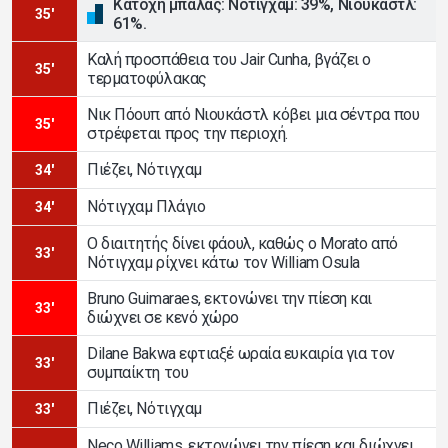
Κατοχή μπάλας: Νότιγχαμ: 39%, Νιουκάστλ:
35'
61%.
Καλή προσπάθεια του Jair Cunha, βγάζει ο
35'
τερματοφύλακας
Νικ Πόουπ από Νιουκάστλ κόβει μια σέντρα που
35'
στρέφεται προς την περιοχή.
Πιέζει, Νότιγχαμ
34'
Νότιγχαμ Πλάγιο
34'
Ο διαιτητής δίνει φάουλ, καθώς ο Morato από
33'
Νότιγχαμ ρίχνει κάτω τον William Osula
Bruno Guimaraes, εκτονώνει την πίεση και
33'
διώχνει σε κενό χώρο
Dilane Bakwa εφτιαξέ ωραία ευκαιρία για τον
33'
συμπαίκτη του
Πιέζει, Νότιγχαμ
33'
Neco Williams, εκτονώνει την πίεση και διώχνει