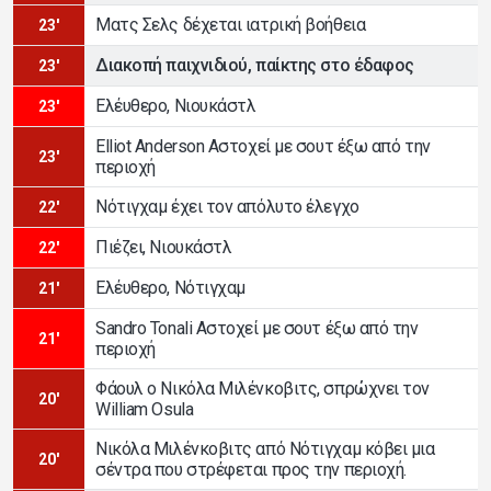
Ματς Σελς δέχεται ιατρική βοήθεια
23'
Διακοπή παιχνιδιού, παίκτης στο έδαφος
23'
Ελέυθερο, Νιουκάστλ
23'
Elliot Anderson Αστοχεί με σουτ έξω από την
23'
περιοχή
Νότιγχαμ έχει τον απόλυτο έλεγχο
22'
Πιέζει, Νιουκάστλ
22'
Ελέυθερο, Νότιγχαμ
21'
Sandro Tonali Αστοχεί με σουτ έξω από την
21'
περιοχή
Φάουλ ο Νικόλα Μιλένκοβιτς, σπρώχνει τον
20'
William Osula
Νικόλα Μιλένκοβιτς από Νότιγχαμ κόβει μια
20'
σέντρα που στρέφεται προς την περιοχή.