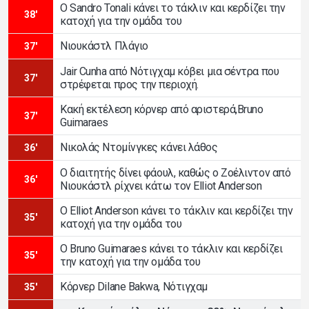
Ο Sandro Tonali κάνει το τάκλιν και κερδίζει την
38'
κατοχή για την ομάδα του
Νιουκάστλ Πλάγιο
37'
Jair Cunha από Νότιγχαμ κόβει μια σέντρα που
37'
στρέφεται προς την περιοχή.
Κακή εκτέλεση κόρνερ από αριστερά,Bruno
37'
Guimaraes
Νικολάς Ντομίνγκες κάνει λάθος
36'
Ο διαιτητής δίνει φάουλ, καθώς ο Ζοέλιντον από
36'
Νιουκάστλ ρίχνει κάτω τον Elliot Anderson
Ο Elliot Anderson κάνει το τάκλιν και κερδίζει την
35'
κατοχή για την ομάδα του
Ο Bruno Guimaraes κάνει το τάκλιν και κερδίζει
35'
την κατοχή για την ομάδα του
Κόρνερ Dilane Bakwa, Νότιγχαμ
35'