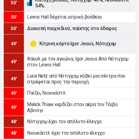
50'
54%.
Lewis Hall δέχεται ιατρική βοήθεια
50'
Διακοπή παιχνιδιού, παίκτης στο έδαφος
50'
Κίτρινη κάρτα Igor Jesus, Νότιγχαμ
49'
Φάουλ με τον αγκώνα, Igor Jesus Από Νότιγχαμ
49'
στον Lewis Hall
Luca Netz από Νότιγχαμ κόβει μια σέντρα που
49'
στρέφεται προς την περιοχή.
Πιέζει, Νιουκάστλ
49'
Malick Thiaw κερδίζει στον αέρα τον Τάιβο
49'
Αβονίγι
Νότιγχαμ έχει τον απόλυτο έλεγχο
48'
Νιουκάστλ έχει τον απόλυτο έλεγχο
48'