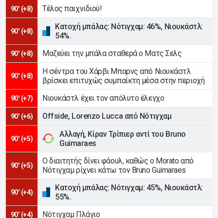
Τέλος παιχνιδιού!
90' (+8)
Κατοχή μπάλας: Νότιγχαμ: 46%, Νιουκάστλ:
90' (+8)
54%.
Μαζεύει την μπάλα σταθερά ο Ματς Σελς
90' (+8)
Η σέντρα του Χάρβι Μπαρνς από Νιουκάστλ
90' (+8)
βρίσκει επιτυχώς συμπαίκτη μέσα στην περιοχή
Νιουκάστλ έχει τον απόλυτο έλεγχο
90' (+7)
Offside, Lorenzo Lucca από Νότιγχαμ
90' (+6)
Αλλαγή, Κίραν Τρίπιερ αντί του Bruno
90' (+5)
Guimaraes
Ο διαιτητής δίνει φάουλ, καθώς ο Morato από
90' (+5)
Νότιγχαμ ρίχνει κάτω τον Bruno Guimaraes
Κατοχή μπάλας: Νότιγχαμ: 45%, Νιουκάστλ:
90' (+4)
55%.
Νότιγχαμ Πλάγιο
90' (+4)