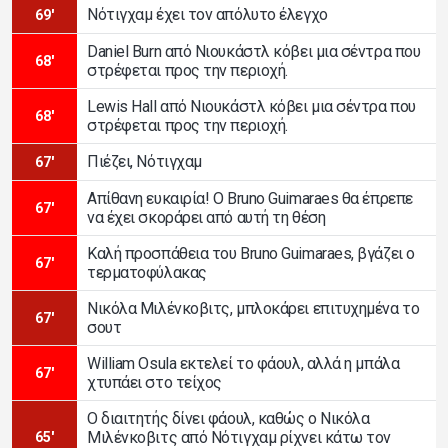
Νότιγχαμ έχει τον απόλυτο έλεγχο
69'
Daniel Burn από Νιουκάστλ κόβει μια σέντρα που
68'
στρέφεται προς την περιοχή.
Lewis Hall από Νιουκάστλ κόβει μια σέντρα που
68'
στρέφεται προς την περιοχή.
Πιέζει, Νότιγχαμ
67'
Απίθανη ευκαιρία! Ο Bruno Guimaraes θα έπρεπε
67'
να έχει σκοράρει από αυτή τη θέση
Καλή προσπάθεια του Bruno Guimaraes, βγάζει ο
67'
τερματοφύλακας
Νικόλα Μιλένκοβιτς, μπλοκάρει επιτυχημένα το
67'
σουτ
William Osula εκτελεί το φάουλ, αλλά η μπάλα
67'
χτυπάει στο τείχος
Ο διαιτητής δίνει φάουλ, καθώς ο Νικόλα
Μιλένκοβιτς από Νότιγχαμ ρίχνει κάτω τον
65'