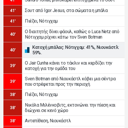
Σουτ από Igor Jesus, στα σώματα η μπάλα
41'
Πιέζει, Νότιγχαμ
41'
Ο διαιτητής δίνει φάουλ, καθώς ο Luca Netz από
40'
Νότιγχαμ ρίχνει κάτω τον Sven Botman
Κατοχή μπάλας: Νότιγχαμ: 41%, Νιουκάστλ:
40'
59%.
Ο Jair Cunha κάνει το τάκλιν και κερδίζει την
39'
κατοχή για την ομάδα του
Sven Botman από Νιουκάστλ κόβει μια σέντρα
39'
που στρέφεται προς την περιοχή.
Πιέζει, Νότιγχαμ
38'
Νικόλα Μιλένκοβιτς, εκτονώνει την πίεση και
38'
διώχνει σε κενό χώρο
Αντεπίθεση, Νιουκάστλ
38'