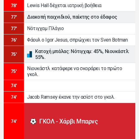
Lewis Hall δέχεται ιατρική βοήθεια
78'
Διακοπή παιχνιδιού, παίκτης στο έδαφος
77'
Νότιγχαμ Πλάγιο
77'
Φάουλ ο Igor Jesus, σπρώχνει τον Sven Botman
76'
Κατοχή μπάλας: Νότιγχαμ: 45%, Νιουκάστλ:
75'
55%.
Νιουκάστλ κατάφερε να σκοράρει το πρώτο
75'
γκολ.
74'
Jacob Ramsey έκανε την ασίστ στο γκολ.
74'
ΓΚΟΛ - Χάρβι Μπαρνς
74'