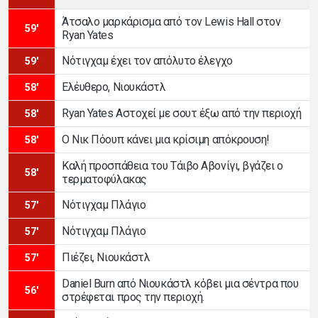
Άτσαλο μαρκάρισμα από τον Lewis Hall στον
59'
Ryan Yates
Νότιγχαμ έχει τον απόλυτο έλεγχο
59'
Ελέυθερο, Νιουκάστλ
58'
Ryan Yates Αστοχεί με σουτ έξω από την περιοχή
58'
Ο Νικ Πόουπ κάνει μια κρίσιμη απόκρουση!
58'
Καλή προσπάθεια του Τάιβο Αβονίγι, βγάζει ο
58'
τερματοφύλακας
Νότιγχαμ Πλάγιο
57'
Νότιγχαμ Πλάγιο
57'
Πιέζει, Νιουκάστλ
57'
Daniel Burn από Νιουκάστλ κόβει μια σέντρα που
56'
στρέφεται προς την περιοχή.