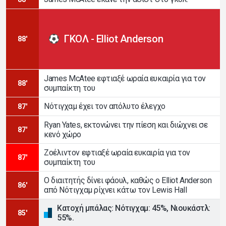
ΓΚΟΛ - Elliot Anderson
88'
James McAtee εφτιαξέ ωραία ευκαιρία για τον
88'
συμπαίκτη του
Νότιγχαμ έχει τον απόλυτο έλεγχο
87'
Ryan Yates, εκτονώνει την πίεση και διώχνει σε
87'
κενό χώρο
Ζοέλιντον εφτιαξέ ωραία ευκαιρία για τον
87'
συμπαίκτη του
Ο διαιτητής δίνει φάουλ, καθώς ο Elliot Anderson
86'
από Νότιγχαμ ρίχνει κάτω τον Lewis Hall
Κατοχή μπάλας: Νότιγχαμ: 45%, Νιουκάστλ:
85'
55%.