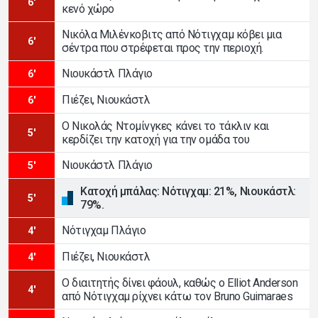
6'
κενό χώρο
Νικόλα Μιλένκοβιτς από Νότιγχαμ κόβει μια
6'
σέντρα που στρέφεται προς την περιοχή.
Νιουκάστλ Πλάγιο
6'
Πιέζει, Νιουκάστλ
6'
Ο Νικολάς Ντομίνγκες κάνει το τάκλιν και
5'
κερδίζει την κατοχή για την ομάδα του
Νιουκάστλ Πλάγιο
5'
Κατοχή μπάλας: Νότιγχαμ: 21%, Νιουκάστλ:
5'
79%.
Νότιγχαμ Πλάγιο
4'
Πιέζει, Νιουκάστλ
4'
Ο διαιτητής δίνει φάουλ, καθώς ο Elliot Anderson
4'
από Νότιγχαμ ρίχνει κάτω τον Bruno Guimaraes