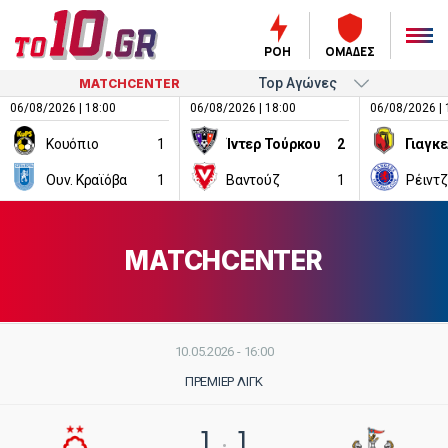
ΡΟΗ
ΟΜΑΔΕΣ
MATCHCENTER
06/08/2026 | 18:00
06/08/2026 | 18:00
06/08/2026 | 
Κουόπιο
1
Ίντερ Τούρκου
2
Ουν. Κραϊόβα
1
Βαντούζ
1
Ρέιντ
MATCHCENTER
10.05.2026 - 16:00
ΠΡΈΜΙΕΡ ΛΙΓΚ
1
1