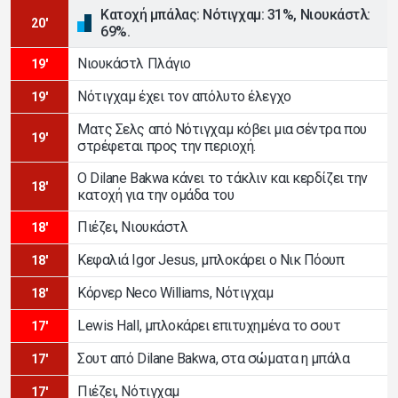
Κατοχή μπάλας: Νότιγχαμ: 31%, Νιουκάστλ:
20'
69%.
Νιουκάστλ Πλάγιο
19'
Νότιγχαμ έχει τον απόλυτο έλεγχο
19'
Ματς Σελς από Νότιγχαμ κόβει μια σέντρα που
19'
στρέφεται προς την περιοχή.
Ο Dilane Bakwa κάνει το τάκλιν και κερδίζει την
18'
κατοχή για την ομάδα του
Πιέζει, Νιουκάστλ
18'
Κεφαλιά Igor Jesus, μπλοκάρει ο Νικ Πόουπ
18'
Κόρνερ Neco Williams, Νότιγχαμ
18'
Lewis Hall, μπλοκάρει επιτυχημένα το σουτ
17'
Σουτ από Dilane Bakwa, στα σώματα η μπάλα
17'
Πιέζει, Νότιγχαμ
17'