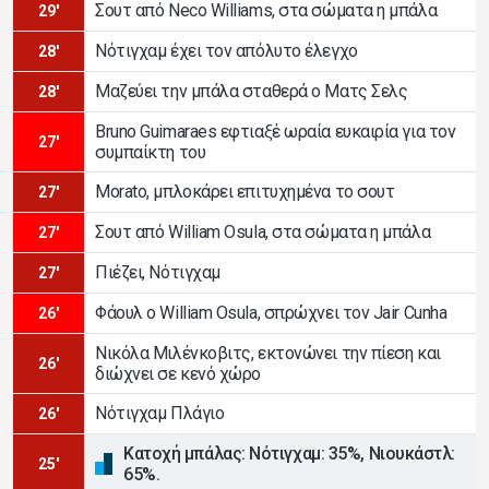
Σουτ από Neco Williams, στα σώματα η μπάλα
29'
Νότιγχαμ έχει τον απόλυτο έλεγχο
28'
Μαζεύει την μπάλα σταθερά ο Ματς Σελς
28'
Bruno Guimaraes εφτιαξέ ωραία ευκαιρία για τον
27'
συμπαίκτη του
Morato, μπλοκάρει επιτυχημένα το σουτ
27'
Σουτ από William Osula, στα σώματα η μπάλα
27'
Πιέζει, Νότιγχαμ
27'
Φάουλ ο William Osula, σπρώχνει τον Jair Cunha
26'
Νικόλα Μιλένκοβιτς, εκτονώνει την πίεση και
26'
διώχνει σε κενό χώρο
Νότιγχαμ Πλάγιο
26'
Κατοχή μπάλας: Νότιγχαμ: 35%, Νιουκάστλ:
25'
65%.