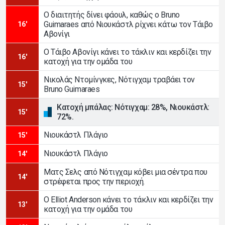
Ο διαιτητής δίνει φάουλ, καθώς ο Bruno
Guimaraes από Νιουκάστλ ρίχνει κάτω τον Τάιβο
16'
Αβονίγι
Ο Τάιβο Αβονίγι κάνει το τάκλιν και κερδίζει την
16'
κατοχή για την ομάδα του
Νικολάς Ντομίνγκες, Νότιγχαμ τραβάει τον
15'
Bruno Guimaraes
Κατοχή μπάλας: Νότιγχαμ: 28%, Νιουκάστλ:
15'
72%.
Νιουκάστλ Πλάγιο
15'
Νιουκάστλ Πλάγιο
14'
Ματς Σελς από Νότιγχαμ κόβει μια σέντρα που
14'
στρέφεται προς την περιοχή.
Ο Elliot Anderson κάνει το τάκλιν και κερδίζει την
13'
κατοχή για την ομάδα του