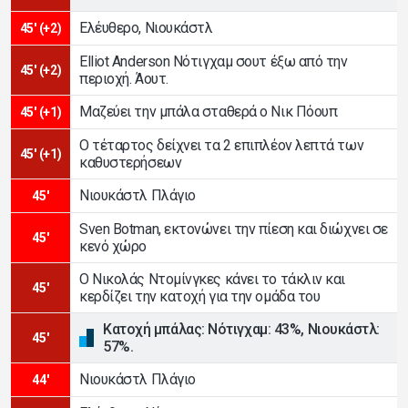
Ελέυθερο, Νιουκάστλ
45' (+2)
Elliot Anderson Νότιγχαμ σουτ έξω από την
45' (+2)
περιοχή. Άουτ.
Μαζεύει την μπάλα σταθερά ο Νικ Πόουπ
45' (+1)
Ο τέταρτος δείχνει τα 2 επιπλέον λεπτά των
45' (+1)
καθυστερήσεων
Νιουκάστλ Πλάγιο
45'
Sven Botman, εκτονώνει την πίεση και διώχνει σε
45'
κενό χώρο
Ο Νικολάς Ντομίνγκες κάνει το τάκλιν και
45'
κερδίζει την κατοχή για την ομάδα του
Κατοχή μπάλας: Νότιγχαμ: 43%, Νιουκάστλ:
45'
57%.
Νιουκάστλ Πλάγιο
44'