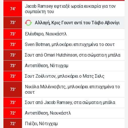
Jacob Ramsey εφτιαξέ ωραία ευκαιρία για τον
74'
συμπαίκτη του
Αλλαγή, Κρις Γουντ αντί του Τάιβο Αβονίγι
73'
Ελέυθερο, Νιουκάστλ
73'
Sven Botman, μπλοκάρει επιτυχημένα το σουτ
73'
Σουτ από Omari Hutchinson, στα σώματα η μπάλα
73'
Αντεπίθεση, Νότιγχαμ
73'
Σουτ Ζοέλιντον, μπλοκάρει ο Ματς Σελς
73'
Νικόλα Μιλένκοβιτς, μπλοκάρει επιτυχημένα το
73'
σουτ
Σουτ από Jacob Ramsey, στα σώματα η μπάλα
73'
Αντεπίθεση, Νιουκάστλ
72'
Πιέζει, Νότιγχαμ
72'