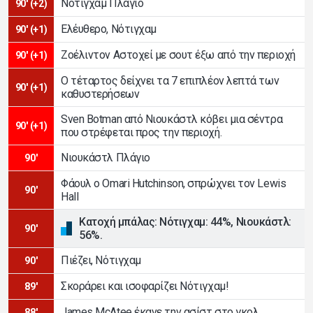
Νότιγχαμ Πλάγιο
90' (+2)
Ελέυθερο, Νότιγχαμ
90' (+1)
Ζοέλιντον Αστοχεί με σουτ έξω από την περιοχή
90' (+1)
Ο τέταρτος δείχνει τα 7 επιπλέον λεπτά των
90' (+1)
καθυστερήσεων
Sven Botman από Νιουκάστλ κόβει μια σέντρα
90' (+1)
που στρέφεται προς την περιοχή.
Νιουκάστλ Πλάγιο
90'
Φάουλ ο Omari Hutchinson, σπρώχνει τον Lewis
90'
Hall
Κατοχή μπάλας: Νότιγχαμ: 44%, Νιουκάστλ:
90'
56%.
Πιέζει, Νότιγχαμ
90'
Σκοράρει και ισοφαρίζει Νότιγχαμ!
89'
James McAtee έκανε την ασίστ στο γκολ.
88'