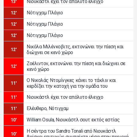
Νιουκάστλ έχει τον απόλυτο έλεγχο
13'
Νότιγχαμ Πλάγιο
12'
Νότιγχαμ Πλάγιο
12'
Νότιγχαμ Πλάγιο
12'
Νικόλα Μιλένκοβιτς, εκτονώνει την πίεση και
12'
διώχνει σε κενό χώρο
Ζοέλιντον, εκτονώνει την πίεση και διώχνει σε
12'
κενό χώρο
Ο Νικολάς Ντομίνγκες κάνει το τάκλιν και
11'
κερδίζει την κατοχή για την ομάδα του
Νιουκάστλ έχει τον απόλυτο έλεγχο
11'
Ελέυθερο, Νότιγχαμ
11'
William Osula, Νιουκάστλ σουτ εκτός εστίας
10'
Η σέντρα του Sandro Tonali από Νιουκάστλ
10'
βρίσκει επιτυχώς συμπαίκτη μέσα στην περιοχή