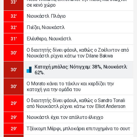
33'
σε κενό χώρο
Νιουκάστλ Πλάγιο
32'
Πιέζει, Νιουκάστλ
32'
Ελέυθερο, Νιουκάστλ
31'
Ο διαιτητής δίνει φάουλ, καθώς ο Ζοέλιντον από
30'
Νιουκάστλ ρίχνει κάτω τον Dilane Bakwa
Κατοχή μπάλας: Νότιγχαμ: 38%, Νιουκάστλ:
30'
62%.
Ο Morato κάνει το τάκλιν και κερδίζει την
30'
κατοχή για την ομάδα του
Ο διαιτητής δίνει φάουλ, καθώς ο Sandro Tonali
29'
από Νιουκάστλ ρίχνει κάτω τον Elliot Anderson
Νιουκάστλ έχει τον απόλυτο έλεγχο
29'
Τζέικομπ Μέρφι, μπλοκάρει επιτυχημένα το σουτ
29'