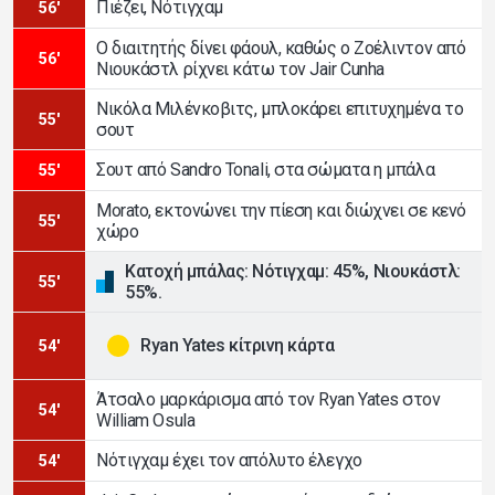
Πιέζει, Νότιγχαμ
56'
Ο διαιτητής δίνει φάουλ, καθώς ο Ζοέλιντον από
56'
Νιουκάστλ ρίχνει κάτω τον Jair Cunha
Νικόλα Μιλένκοβιτς, μπλοκάρει επιτυχημένα το
55'
σουτ
Σουτ από Sandro Tonali, στα σώματα η μπάλα
55'
Morato, εκτονώνει την πίεση και διώχνει σε κενό
55'
χώρο
Κατοχή μπάλας: Νότιγχαμ: 45%, Νιουκάστλ:
55'
55%.
Ryan Yates κίτρινη κάρτα
54'
Άτσαλο μαρκάρισμα από τον Ryan Yates στον
54'
William Osula
Νότιγχαμ έχει τον απόλυτο έλεγχο
54'