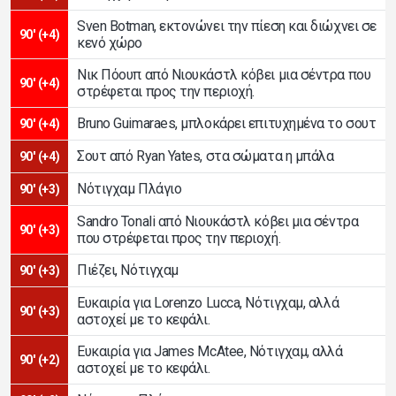
Sven Botman, εκτονώνει την πίεση και διώχνει σε
90' (+4)
κενό χώρο
Νικ Πόουπ από Νιουκάστλ κόβει μια σέντρα που
90' (+4)
στρέφεται προς την περιοχή.
Bruno Guimaraes, μπλοκάρει επιτυχημένα το σουτ
90' (+4)
Σουτ από Ryan Yates, στα σώματα η μπάλα
90' (+4)
Νότιγχαμ Πλάγιο
90' (+3)
Sandro Tonali από Νιουκάστλ κόβει μια σέντρα
90' (+3)
που στρέφεται προς την περιοχή.
Πιέζει, Νότιγχαμ
90' (+3)
Ευκαιρία για Lorenzo Lucca, Νότιγχαμ, αλλά
90' (+3)
αστοχεί με το κεφάλι.
Ευκαιρία για James McAtee, Νότιγχαμ, αλλά
90' (+2)
αστοχεί με το κεφάλι.