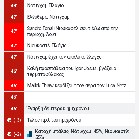
Νότιγχαμ Πλάγιο
48'
Ελέυθερο, Νότιγχαμ
47'
Sandro Tonali Νιουκάστλ σουτ έξω από την
47'
περιοχή. Άουτ.
Νιουκάστλ Πλάγιο
47'
Νότιγχαμ έχει τον απόλυτο έλεγχο
47'
Καλή προσπάθεια του Igor Jesus, βγάζει ο
46'
τερματοφύλακας
Malick Thiaw κερδίζει στον αέρα τον Luca Netz
46'
46'
Έναρξη δευτέρου ημιχρόνου
46'
Τέλος πρώτου ημιχρόνου
45' (+3)
Κατοχή μπάλας: Νότιγχαμ: 45%, Νιουκάστλ:
45' (+3)
55%.