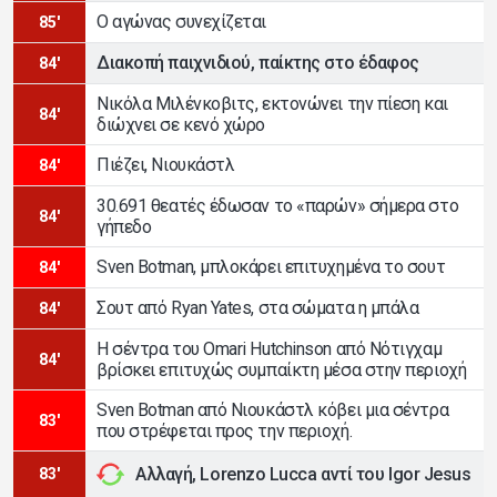
Ο αγώνας συνεχίζεται
85'
Διακοπή παιχνιδιού, παίκτης στο έδαφος
84'
Νικόλα Μιλένκοβιτς, εκτονώνει την πίεση και
84'
διώχνει σε κενό χώρο
Πιέζει, Νιουκάστλ
84'
30.691 θεατές έδωσαν το «παρών» σήμερα στο
84'
γήπεδο
Sven Botman, μπλοκάρει επιτυχημένα το σουτ
84'
Σουτ από Ryan Yates, στα σώματα η μπάλα
84'
Η σέντρα του Omari Hutchinson από Νότιγχαμ
84'
βρίσκει επιτυχώς συμπαίκτη μέσα στην περιοχή
Sven Botman από Νιουκάστλ κόβει μια σέντρα
83'
που στρέφεται προς την περιοχή.
Αλλαγή, Lorenzo Lucca αντί του Igor Jesus
83'