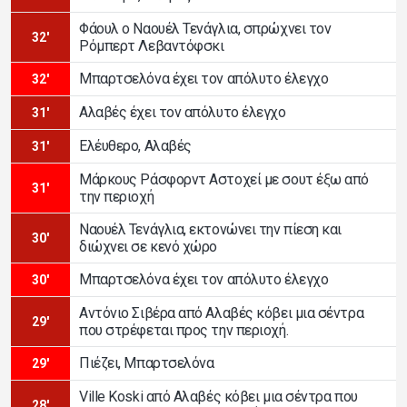
Φάουλ ο Ναουέλ Τενάγλια, σπρώχνει τον
32'
Ρόμπερτ Λεβαντόφσκι
Μπαρτσελόνα έχει τον απόλυτο έλεγχο
32'
Αλαβές έχει τον απόλυτο έλεγχο
31'
Ελέυθερο, Αλαβές
31'
Μάρκους Ράσφορντ Αστοχεί με σουτ έξω από
31'
την περιοχή
Ναουέλ Τενάγλια, εκτονώνει την πίεση και
30'
διώχνει σε κενό χώρο
Μπαρτσελόνα έχει τον απόλυτο έλεγχο
30'
Αντόνιο Σιβέρα από Αλαβές κόβει μια σέντρα
29'
που στρέφεται προς την περιοχή.
Πιέζει, Μπαρτσελόνα
29'
Ville Koski από Αλαβές κόβει μια σέντρα που
28'