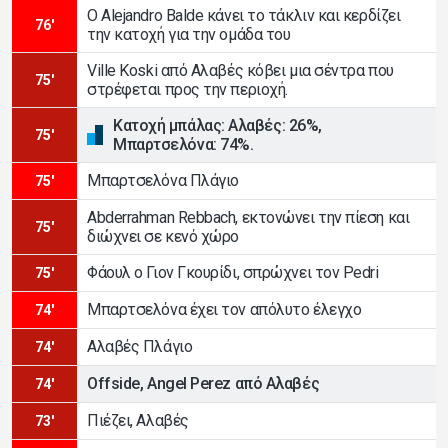
Ο Alejandro Balde κάνει το τάκλιν και κερδίζει
76'
την κατοχή για την ομάδα του
Ville Koski από Αλαβές κόβει μια σέντρα που
75'
στρέφεται προς την περιοχή.
Κατοχή μπάλας: Αλαβές: 26%,
75'
Μπαρτσελόνα: 74%.
Μπαρτσελόνα Πλάγιο
75'
Abderrahman Rebbach, εκτονώνει την πίεση και
75'
διώχνει σε κενό χώρο
Φάουλ ο Γιον Γκουρίδι, σπρώχνει τον Pedri
75'
Μπαρτσελόνα έχει τον απόλυτο έλεγχο
74'
Αλαβές Πλάγιο
74'
Offside, Angel Perez από Αλαβές
74'
Πιέζει, Αλαβές
73'