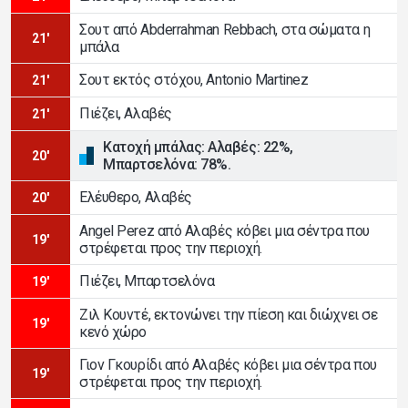
Σουτ από Abderrahman Rebbach, στα σώματα η
21'
μπάλα
Σουτ εκτός στόχου, Antonio Martinez
21'
Πιέζει, Αλαβές
21'
Κατοχή μπάλας: Αλαβές: 22%,
20'
Μπαρτσελόνα: 78%.
Ελέυθερο, Αλαβές
20'
Angel Perez από Αλαβές κόβει μια σέντρα που
19'
στρέφεται προς την περιοχή.
Πιέζει, Μπαρτσελόνα
19'
Ζιλ Κουντέ, εκτονώνει την πίεση και διώχνει σε
19'
κενό χώρο
Γιον Γκουρίδι από Αλαβές κόβει μια σέντρα που
19'
στρέφεται προς την περιοχή.