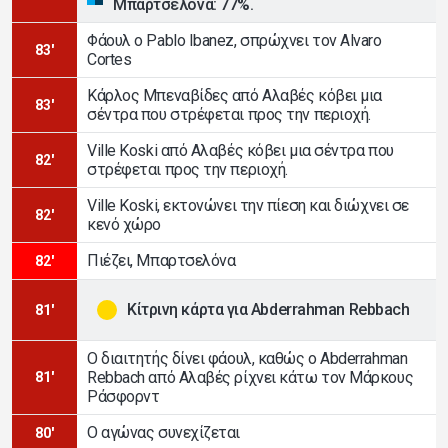
Μπαρτσελόνα: 77%.
Φάουλ ο Pablo Ibanez, σπρώχνει τον Alvaro
83'
Cortes
Κάρλος Μπεναβίδες από Αλαβές κόβει μια
83'
σέντρα που στρέφεται προς την περιοχή.
Ville Koski από Αλαβές κόβει μια σέντρα που
82'
στρέφεται προς την περιοχή.
Ville Koski, εκτονώνει την πίεση και διώχνει σε
82'
κενό χώρο
Πιέζει, Μπαρτσελόνα
82'
Κίτρινη κάρτα για Abderrahman Rebbach
81'
Ο διαιτητής δίνει φάουλ, καθώς ο Abderrahman
Rebbach από Αλαβές ρίχνει κάτω τον Μάρκους
81'
Ράσφορντ
Ο αγώνας συνεχίζεται
80'