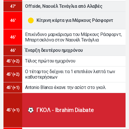
Offside, Ναουέλ Τενάγλια από Αλαβές
47'
Κίτρινη κάρτα για Μάρκους Ράσφορντ
46'
Επικίνδυνο μαρκάρισμα του Μάρκους Ράσφορντ,
46'
Μπαρτσελόνα στον Ναουέλ Τενάγλια
Έναρξη δευτέρου ημιχρόνου
46'
Τέλος πρώτου ημιχρόνου
45' (+2)
Ο τέταρτος δείχνει τα 1 επιπλέον λεπτά των
45' (+2)
καθυστερήσεων
Antonio Blanco έκανε την ασίστ στο γκολ.
45' (+1)
ΓΚΟΛ - Ibrahim Diabate
45' (+1)