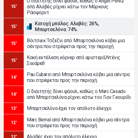
Ο διαιτητής δίνει φάουλ, καθώς ο Angel Perez
από Αλαβές ρίχνει κάτω τον Μάρκους
15'
Ράσφορντ
Κατοχή μπάλας: Αλαβές: 26%,
15'
Μπαρτσελόνα: 74%.
Βόιτσιεκ Τσζεζνι από Μπαρτσελόνα κόβει μια
15'
σέντρα που στρέφεται προς την περιοχή.
Κακή εκτέλεση κόρνερ από αριστερά,Ντένις
15'
Σουάρεθ
Pau Cubarsi από Μπαρτσελόνα κόβει μια σέντρα
14'
που στρέφεται προς την περιοχή.
Ο διαιτητής δίνει φάουλ, καθώς ο Marc Casado
14'
από Μπαρτσελόνα ρίχνει κάτω τον Γιον Γκουρίδι
Μπαρτσελόνα έχει τον απόλυτο έλεγχο
13'
Marc Bernal από Μπαρτσελόνα κόβει μια σέντρα
12'
που στρέφεται προς την περιοχή.
Αλαβές έχει τον απόλυτο έλεγχο
12'