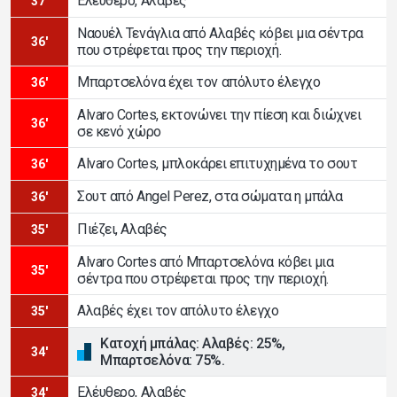
Ελέυθερο, Αλαβές
37'
Ναουέλ Τενάγλια από Αλαβές κόβει μια σέντρα
36'
που στρέφεται προς την περιοχή.
Μπαρτσελόνα έχει τον απόλυτο έλεγχο
36'
Alvaro Cortes, εκτονώνει την πίεση και διώχνει
36'
σε κενό χώρο
Alvaro Cortes, μπλοκάρει επιτυχημένα το σουτ
36'
Σουτ από Angel Perez, στα σώματα η μπάλα
36'
Πιέζει, Αλαβές
35'
Alvaro Cortes από Μπαρτσελόνα κόβει μια
35'
σέντρα που στρέφεται προς την περιοχή.
Αλαβές έχει τον απόλυτο έλεγχο
35'
Κατοχή μπάλας: Αλαβές: 25%,
34'
Μπαρτσελόνα: 75%.
Ελέυθερο, Αλαβές
34'