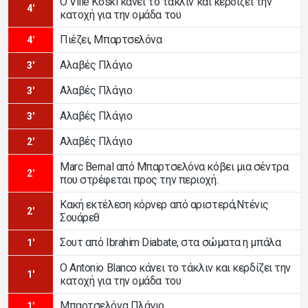
Ο Ville Koski κάνει το τάκλιν και κερδίζει την
4'
κατοχή για την ομάδα του
Πιέζει, Μπαρτσελόνα
4'
Αλαβές Πλάγιο
3'
Αλαβές Πλάγιο
3'
Αλαβές Πλάγιο
3'
Αλαβές Πλάγιο
2'
Marc Bernal από Μπαρτσελόνα κόβει μια σέντρα
2'
που στρέφεται προς την περιοχή.
Κακή εκτέλεση κόρνερ από αριστερά,Ντένις
2'
Σουάρεθ
Σουτ από Ibrahim Diabate, στα σώματα η μπάλα
1'
Ο Antonio Blanco κάνει το τάκλιν και κερδίζει την
1'
κατοχή για την ομάδα του
Μπαρτσελόνα Πλάγιο
1'