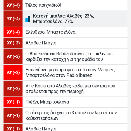
Τέλος παιχνιδιού!
90' (+4)
Κατοχή μπάλας: Αλαβές: 23%,
90' (+4)
Μπαρτσελόνα: 77%.
Ελέυθερο, Μπαρτσελόνα
90' (+4)
Αλαβές Πλάγιο
90' (+3)
Ο Abderrahman Rebbach κάνει το τάκλιν και
90' (+3)
κερδίζει την κατοχή για την ομάδα του
Επικίνδυνο μαρκάρισμα του Tommy Marques,
90' (+2)
Μπαρτσελόνα στον Pablo Ibanez
Ville Koski από Αλαβές κόβει μια σέντρα που
90' (+2)
στρέφεται προς την περιοχή.
Πιέζει, Μπαρτσελόνα
90' (+1)
Ο τέταρτος δείχνει τα 3 επιπλέον λεπτά των
90' (+1)
καθυστερήσεων
Αλαβές Πλάγιο
90' (+1)