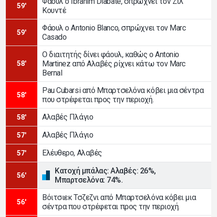
Φάουλ ο Ibrahim Diabate, σπρώχνει τον Ζιλ
59'
Κουντέ
Φάουλ ο Antonio Blanco, σπρώχνει τον Marc
59'
Casado
Ο διαιτητής δίνει φάουλ, καθώς ο Antonio
Martinez από Αλαβές ρίχνει κάτω τον Marc
58'
Bernal
Pau Cubarsi από Μπαρτσελόνα κόβει μια σέντρα
58'
που στρέφεται προς την περιοχή.
Αλαβές Πλάγιο
58'
Αλαβές Πλάγιο
57'
Ελέυθερο, Αλαβές
57'
Κατοχή μπάλας: Αλαβές: 26%,
56'
Μπαρτσελόνα: 74%.
Βόιτσιεκ Τσζεζνι από Μπαρτσελόνα κόβει μια
56'
σέντρα που στρέφεται προς την περιοχή.