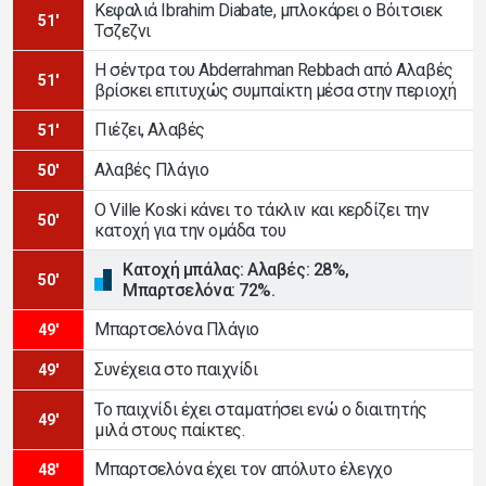
Κεφαλιά Ibrahim Diabate, μπλοκάρει ο Βόιτσιεκ
51'
Τσζεζνι
Η σέντρα του Abderrahman Rebbach από Αλαβές
51'
βρίσκει επιτυχώς συμπαίκτη μέσα στην περιοχή
Πιέζει, Αλαβές
51'
Αλαβές Πλάγιο
50'
Ο Ville Koski κάνει το τάκλιν και κερδίζει την
50'
κατοχή για την ομάδα του
Κατοχή μπάλας: Αλαβές: 28%,
50'
Μπαρτσελόνα: 72%.
Μπαρτσελόνα Πλάγιο
49'
Συνέχεια στο παιχνίδι
49'
Το παιχνίδι έχει σταματήσει ενώ ο διαιτητής
49'
μιλά στους παίκτες.
Μπαρτσελόνα έχει τον απόλυτο έλεγχο
48'