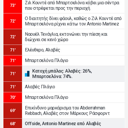
Ζιλ Κουντέ από Μπαρτσελόνα κόβει μια σέντρα
73'
που στρέφεται προς την περιοχή.
Ο διαιτητής δίνει φάουλ, καθώς ο Ζιλ Κουντέ από
72'
Μπαρτσελόνα ρίχνει κάτω τον Antonio Martinez
Ναουέλ Τενάγλια, εκτονώνει την πίεση και
72'
διώχνει σε κενό χώρο
Ελέυθερο, Αλαβές
71'
Μπαρτσελόνα Πλάγιο
71'
Κατοχή μπάλας: Αλαβές: 26%,
71'
Μπαρτσελόνα: 74%.
Αλαβές Πλάγιο
71'
Μπαρτσελόνα Πλάγιο
70'
Επικίνδυνο μαρκάρισμα του Abderrahman
69'
Rebbach, Αλαβές στον Μάρκους Ράσφορντ
Offside, Antonio Martinez από Αλαβές
68'