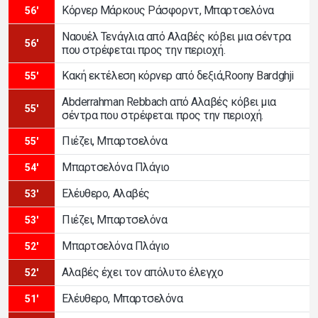
Κόρνερ Μάρκους Ράσφορντ, Μπαρτσελόνα
56'
Ναουέλ Τενάγλια από Αλαβές κόβει μια σέντρα
56'
που στρέφεται προς την περιοχή.
Κακή εκτέλεση κόρνερ από δεξιά,Roony Bardghji
55'
Abderrahman Rebbach από Αλαβές κόβει μια
55'
σέντρα που στρέφεται προς την περιοχή.
Πιέζει, Μπαρτσελόνα
55'
Μπαρτσελόνα Πλάγιο
54'
Ελέυθερο, Αλαβές
53'
Πιέζει, Μπαρτσελόνα
53'
Μπαρτσελόνα Πλάγιο
52'
Αλαβές έχει τον απόλυτο έλεγχο
52'
Ελέυθερο, Μπαρτσελόνα
51'