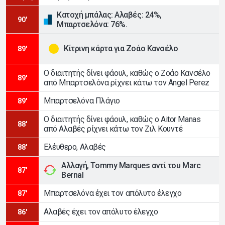
Κατοχή μπάλας: Αλαβές: 24%,
90'
Μπαρτσελόνα: 76%.
Κίτρινη κάρτα για Ζοάο Κανσέλο
89'
Ο διαιτητής δίνει φάουλ, καθώς ο Ζοάο Κανσέλο
89'
από Μπαρτσελόνα ρίχνει κάτω τον Angel Perez
Μπαρτσελόνα Πλάγιο
89'
Ο διαιτητής δίνει φάουλ, καθώς ο Aitor Manas
88'
από Αλαβές ρίχνει κάτω τον Ζιλ Κουντέ
Ελέυθερο, Αλαβές
88'
Αλλαγή, Tommy Marques αντί του Marc
87'
Bernal
Μπαρτσελόνα έχει τον απόλυτο έλεγχο
87'
Αλαβές έχει τον απόλυτο έλεγχο
86'