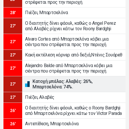
στρέφεται προς την περιοχή.
Πιέζει, Μπαρτσελόνα
28'
Ο διαιτητής δίνει φάουλ, καθώς ο Angel Perez
27'
από Αλαβές ρίχνει κάτω τον Roony Bardghji
Alvaro Cortes από Μπαρτσελόνα κόβει μια
27'
σέντρα που στρέφεται προς την περιοχή.
Κακή εκτέλεση κόρνερ από δεξιά,Ντένις Σουάρεθ
27'
Alejandro Balde από Μπαρτσελόνα κόβει μια
27'
σέντρα που στρέφεται προς την περιοχή.
Κατοχή μπάλας: Αλαβές: 26%,
27'
Μπαρτσελόνα: 74%.
Πιέζει, Αλαβές
27'
Ο διαιτητής δίνει φάουλ, καθώς ο Roony Bardghji
26'
από Μπαρτσελόνα ρίχνει κάτω τον Victor Parada
Αντεπίθεση, Μπαρτσελόνα
26'