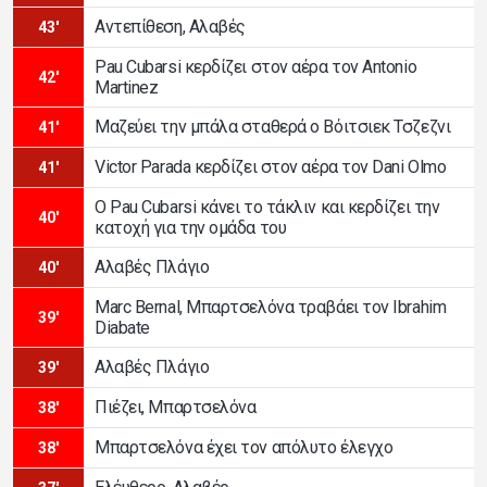
Αντεπίθεση, Αλαβές
43'
Pau Cubarsi κερδίζει στον αέρα τον Antonio
42'
Martinez
Μαζεύει την μπάλα σταθερά ο Βόιτσιεκ Τσζεζνι
41'
Victor Parada κερδίζει στον αέρα τον Dani Olmo
41'
Ο Pau Cubarsi κάνει το τάκλιν και κερδίζει την
40'
κατοχή για την ομάδα του
Αλαβές Πλάγιο
40'
Marc Bernal, Μπαρτσελόνα τραβάει τον Ibrahim
39'
Diabate
Αλαβές Πλάγιο
39'
Πιέζει, Μπαρτσελόνα
38'
Μπαρτσελόνα έχει τον απόλυτο έλεγχο
38'