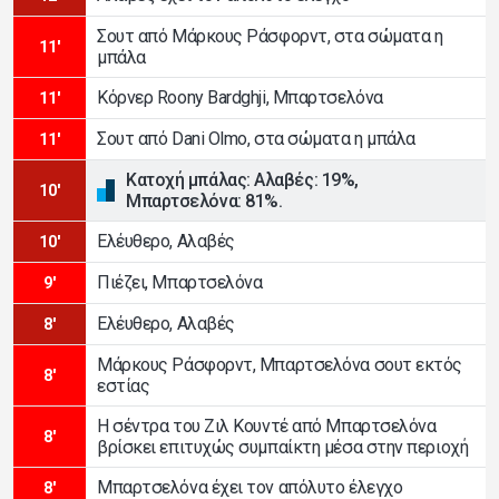
Σουτ από Μάρκους Ράσφορντ, στα σώματα η
11'
μπάλα
Κόρνερ Roony Bardghji, Μπαρτσελόνα
11'
Σουτ από Dani Olmo, στα σώματα η μπάλα
11'
Κατοχή μπάλας: Αλαβές: 19%,
10'
Μπαρτσελόνα: 81%.
Ελέυθερο, Αλαβές
10'
Πιέζει, Μπαρτσελόνα
9'
Ελέυθερο, Αλαβές
8'
Μάρκους Ράσφορντ, Μπαρτσελόνα σουτ εκτός
8'
εστίας
Η σέντρα του Ζιλ Κουντέ από Μπαρτσελόνα
8'
βρίσκει επιτυχώς συμπαίκτη μέσα στην περιοχή
Μπαρτσελόνα έχει τον απόλυτο έλεγχο
8'