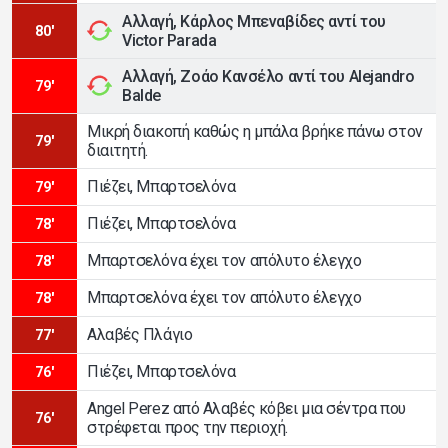
Αλλαγή, Κάρλος Μπεναβίδες αντί του
80'
Victor Parada
Αλλαγή, Ζοάο Κανσέλο αντί του Alejandro
79'
Balde
Μικρή διακοπή καθώς η μπάλα βρήκε πάνω στον
79'
διαιτητή.
Πιέζει, Μπαρτσελόνα
79'
Πιέζει, Μπαρτσελόνα
78'
Μπαρτσελόνα έχει τον απόλυτο έλεγχο
78'
Μπαρτσελόνα έχει τον απόλυτο έλεγχο
78'
Αλαβές Πλάγιο
77'
Πιέζει, Μπαρτσελόνα
76'
Angel Perez από Αλαβές κόβει μια σέντρα που
76'
στρέφεται προς την περιοχή.