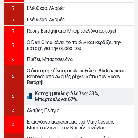
Ελέυθερο, Αλαβές
7'
Ελέυθερο, Αλαβές
7'
Roony Bardghji από Μπαρτσελόνα αστοχεί
7'
Ο Dani Olmo κάνει το τάκλιν και κερδίζει την
7'
κατοχή για την ομάδα του
Πιέζει, Μπαρτσελόνα
6'
Ο διαιτητής δίνει φάουλ, καθώς ο Abderrahman
Rebbach από Αλαβές ρίχνει κάτω τον Roony
5'
Bardghji
Κατοχή μπάλας: Αλαβές: 33%,
5'
Μπαρτσελόνα: 67%.
Αλαβές Πλάγιο
4'
Επικίνδυνο μαρκάρισμα του Marc Casado,
4'
Μπαρτσελόνα στον Ναουέλ Τενάγλια