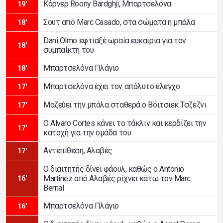
Κόρνερ Roony Bardghji, Μπαρτσελόνα
19'
Σουτ από Marc Casado, στα σώματα η μπάλα
18'
Dani Olmo εφτιαξέ ωραία ευκαιρία για τον
18'
συμπαίκτη του
Μπαρτσελόνα Πλάγιο
18'
Μπαρτσελόνα έχει τον απόλυτο έλεγχο
17'
Μαζεύει την μπάλα σταθερά ο Βόιτσιεκ Τσζεζνι
17'
Ο Alvaro Cortes κάνει το τάκλιν και κερδίζει την
17'
κατοχή για την ομάδα του
Αντεπίθεση, Αλαβές
17'
Ο διαιτητής δίνει φάουλ, καθώς ο Antonio
Martinez από Αλαβές ρίχνει κάτω τον Marc
16'
Bernal
Μπαρτσελόνα Πλάγιο
16'