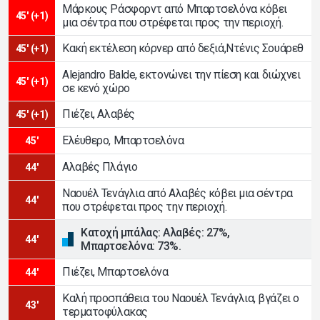
Μάρκους Ράσφορντ από Μπαρτσελόνα κόβει
45' (+1)
μια σέντρα που στρέφεται προς την περιοχή.
Κακή εκτέλεση κόρνερ από δεξιά,Ντένις Σουάρεθ
45' (+1)
Alejandro Balde, εκτονώνει την πίεση και διώχνει
45' (+1)
σε κενό χώρο
Πιέζει, Αλαβές
45' (+1)
Ελέυθερο, Μπαρτσελόνα
45'
Αλαβές Πλάγιο
44'
Ναουέλ Τενάγλια από Αλαβές κόβει μια σέντρα
44'
που στρέφεται προς την περιοχή.
Κατοχή μπάλας: Αλαβές: 27%,
44'
Μπαρτσελόνα: 73%.
Πιέζει, Μπαρτσελόνα
44'
Καλή προσπάθεια του Ναουέλ Τενάγλια, βγάζει ο
43'
τερματοφύλακας