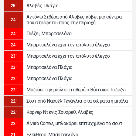
Αλαβές Πλάγιο
25'
Αντόνιο Σιβέρα από Αλαβές κόβει μια σέντρα
24'
που στρέφεται προς την περιοχή.
Πιέζει, Μπαρτσελόνα
24'
Μπαρτσελόνα έχει τον απόλυτο έλεγχο
24'
Μπαρτσελόνα έχει τον απόλυτο έλεγχο
23'
Μπαρτσελόνα Πλάγιο
23'
Μπαρτσελόνα Πλάγιο
22'
Μαζεύει την μπάλα σταθερά ο Βόιτσιεκ Τσζεζνι
22'
Σουτ από Ναουέλ Τενάγλια, στα σώματα η μπάλα
22'
Κόρνερ Ντένις Σουάρεθ, Αλαβές
22'
Alvaro Cortes, μπλοκάρει επιτυχημένα το σουτ
22'
Ελέυθερο, Μπαρτσελόνα
21'