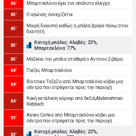
Μπαρτσελόνα έχει τον απόλυτο έλεγχο
86'
Ο αγώνας συνεχίζεται
85'
Μικρή διακοπή καθώς η μπάλα βρήκε πάνω στον
85'
διαιτητή.
Κατοχή μπάλας: Αλαβές: 23%,
85'
Μπαρτσελόνα: 77%.
Μαζεύει την μπάλα σταθερά ο Αντόνιο Σιβέρα
85'
Πιέζει, Μπαρτσελόνα
84'
Βόιτσιεκ Τσζεζνι από Μπαρτσελόνα κόβει μια
84'
σέντρα που στρέφεται προς την περιοχή.
Κακή εκτέλεση κόρνερ από δεξιά,Abderrahman
84'
Rebbach
Alvaro Cortes από Μπαρτσελόνα κόβει μια
83'
σέντρα που στρέφεται προς την περιοχή.
Κατοχή μπάλας: Αλαβές: 23%,
83'