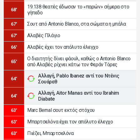
19.138 θεατές έδωσαν το «παρών» σήμερα στο
68'
γήπεδο
Σουτ από Antonio Blanco, στα σώματα η μπάλα
67'
Αλαβές Πλάγιο
67'
Αλαβές έχει τον απόλυτο έλεγχο
66'
Ο διαιτητής δίνει φάουλ, καθώς ο Antonio Blanco
65'
από Αλαβές ρίχνει κάτω τον Φεράν Τόρες
Αλλαγή, Pablo Ibanez αντί του Ντένις
64'
Σουάρεθ
Αλλαγή, Aitor Manas αντί του Ibrahim
64'
Diabate
Marc Bernal σουτ εκτός στόχου
63'
Μπαρτσελόνα έχει τον απόλυτο έλεγχο
63'
Πιέζει, Μπαρτσελόνα
63'