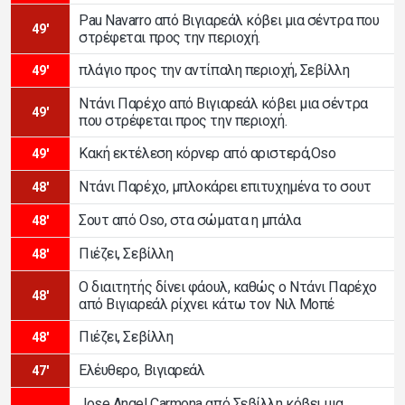
Pau Navarro από Βιγιαρεάλ κόβει μια σέντρα που
49'
στρέφεται προς την περιοχή.
πλάγιο προς την αντίπαλη περιοχή, Σεβίλλη
49'
Ντάνι Παρέχο από Βιγιαρεάλ κόβει μια σέντρα
49'
που στρέφεται προς την περιοχή.
Κακή εκτέλεση κόρνερ από αριστερά,Oso
49'
Ντάνι Παρέχο, μπλοκάρει επιτυχημένα το σουτ
48'
Σουτ από Oso, στα σώματα η μπάλα
48'
Πιέζει, Σεβίλλη
48'
Ο διαιτητής δίνει φάουλ, καθώς ο Ντάνι Παρέχο
48'
από Βιγιαρεάλ ρίχνει κάτω τον Νιλ Μοπέ
Πιέζει, Σεβίλλη
48'
Ελέυθερο, Βιγιαρεάλ
47'
Jose Angel Carmona από Σεβίλλη κόβει μια