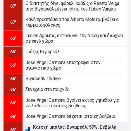
Ο διαιτητής δίνει φάουλ, καθώς ο Renato Veiga
67'
από Βιγιαρεάλ ρίχνει κάτω τον Ruben Vargas
Καλή προσπάθεια του Alberto Moleiro, βγάζει ο
67'
τερματοφύλακας
Lucien Agoume, εκτονώνει την πίεση και διώχνει
66'
σε κενό χώρο
Πιέζει, Βιγιαρεάλ
66'
Jose Angel Carmona επιστρέφει στον
66'
αγωνιστικό χώρο
Βιγιαρεάλ Πλάγιο
66'
Συνέχεια στο παιχνίδι
66'
Jose Angel Carmona βγαίνει εκτός γηπέδου για
66'
να λάβει τις πρώτες βοήθειες
Jose Angel Carmona δέχεται ιατρική βοήθεια
66'
Κατοχή μπάλας: Βιγιαρεάλ: 59%, Σεβίλλη:
65'