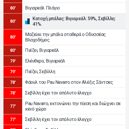
Βιγιαρεάλ Πλάγιο
80'
Κατοχή μπάλας: Βιγιαρεάλ: 59%, Σεβίλλη:
80'
41%.
Μαζεύει την μπάλα σταθερά ο Οδυσσέας
80'
Βλαχοδήμος
Πιέζει, Βιγιαρεάλ
80'
Ελέυθερο, Βιγιαρεάλ
79'
Πιέζει, Σεβίλλη
79'
Φάουλ του Pau Navarro στον Αλέξις Σάντσες
78'
Σεβίλλη έχει τον απόλυτο έλεγχο
78'
Pau Navarro, εκτονώνει την πίεση και διώχνει σε
77'
κενό χώρο
Σεβίλλη έχει τον απόλυτο έλεγχο
77'