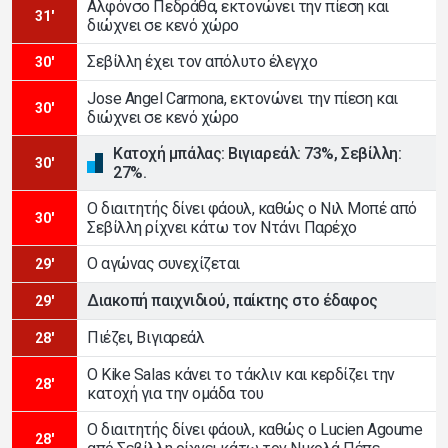
Αλφόνσο Πεδράθα, εκτονώνει την πίεση και
31'
διώχνει σε κενό χώρο
Σεβίλλη έχει τον απόλυτο έλεγχο
30'
Jose Angel Carmona, εκτονώνει την πίεση και
30'
διώχνει σε κενό χώρο
Κατοχή μπάλας: Βιγιαρεάλ: 73%, Σεβίλλη:
30'
27%.
Ο διαιτητής δίνει φάουλ, καθώς ο Νιλ Μοπέ από
30'
Σεβίλλη ρίχνει κάτω τον Ντάνι Παρέχο
Ο αγώνας συνεχίζεται
29'
Διακοπή παιχνιδιού, παίκτης στο έδαφος
29'
Πιέζει, Βιγιαρεάλ
28'
Ο Kike Salas κάνει το τάκλιν και κερδίζει την
28'
κατοχή για την ομάδα του
Ο διαιτητής δίνει φάουλ, καθώς ο Lucien Agoume
28'