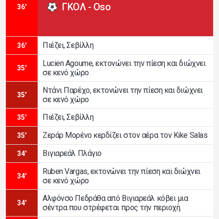
ΓΚΟΛ - Oso
36'
Πιέζει, Σεβίλλη
36'
Lucien Agoume, εκτονώνει την πίεση και διώχνει
35'
σε κενό χώρο
Ντάνι Παρέχο, εκτονώνει την πίεση και διώχνει
35'
σε κενό χώρο
Πιέζει, Σεβίλλη
35'
Ζεράρ Μορένο κερδίζει στον αέρα τον Kike Salas
35'
Βιγιαρεάλ Πλάγιο
34'
Ruben Vargas, εκτονώνει την πίεση και διώχνει
34'
σε κενό χώρο
Αλφόνσο Πεδράθα από Βιγιαρεάλ κόβει μια
34'
σέντρα που στρέφεται προς την περιοχή.