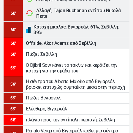
Αλλαγή, Tajon Buchanan αντί του Νικολά
60'
Πέπε
Κατοχή μπάλας: Βιγιαρεάλ: 61%, Σεβίλλη:
60'
39%.
Offside, Akor Adams από Σεβίλλη
60'
Πιέζει, Σεβίλλη
60'
Ο Djibril Sow κάνει το τάκλιν και κερδίζει την
59'
κατοχή για την ομάδα του
Η σέντρα του Alberto Moleiro από Βιγιαρεάλ
59'
βρίσκει επιτυχώς συμπαίκτη μέσα στην περιοχή
Πιέζει, Βιγιαρεάλ
59'
Ελέυθερο, Βιγιαρεάλ
59'
πλάγιο προς την αντίπαλη περιοχή, Σεβίλλη
58'
Renato Veiga από Βιγιαρεάλ κόβει μια σέντρα