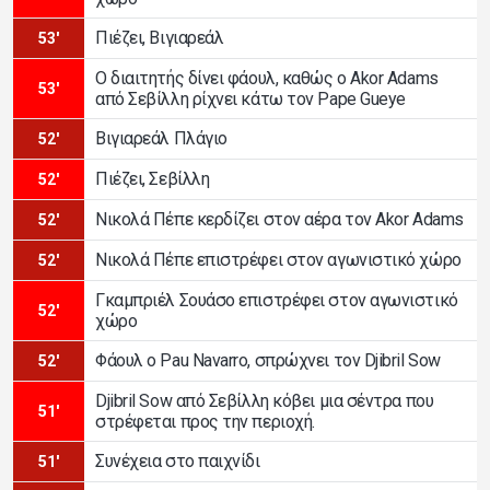
Πιέζει, Βιγιαρεάλ
53'
Ο διαιτητής δίνει φάουλ, καθώς ο Akor Adams
53'
από Σεβίλλη ρίχνει κάτω τον Pape Gueye
Βιγιαρεάλ Πλάγιο
52'
Πιέζει, Σεβίλλη
52'
Νικολά Πέπε κερδίζει στον αέρα τον Akor Adams
52'
Νικολά Πέπε επιστρέφει στον αγωνιστικό χώρο
52'
Γκαμπριέλ Σουάσο επιστρέφει στον αγωνιστικό
52'
χώρο
Φάουλ ο Pau Navarro, σπρώχνει τον Djibril Sow
52'
Djibril Sow από Σεβίλλη κόβει μια σέντρα που
51'
στρέφεται προς την περιοχή.
Συνέχεια στο παιχνίδι
51'