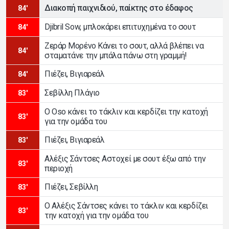
Διακοπή παιχνιδιού, παίκτης στο έδαφος
84'
Djibril Sow, μπλοκάρει επιτυχημένα το σουτ
84'
Ζεράρ Μορένο Κάνει το σουτ, αλλά βλέπει να
84'
σταματάνε την μπάλα πάνω στη γραμμή!
Πιέζει, Βιγιαρεάλ
84'
Σεβίλλη Πλάγιο
83'
Ο Oso κάνει το τάκλιν και κερδίζει την κατοχή
83'
για την ομάδα του
Πιέζει, Βιγιαρεάλ
83'
Αλέξις Σάντσες Αστοχεί με σουτ έξω από την
83'
περιοχή
Πιέζει, Σεβίλλη
83'
Ο Αλέξις Σάντσες κάνει το τάκλιν και κερδίζει
83'
την κατοχή για την ομάδα του