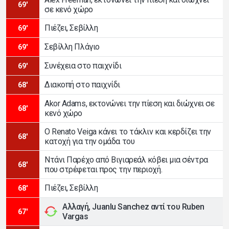
69'
σε κενό χώρο
Πιέζει, Σεβίλλη
69'
Σεβίλλη Πλάγιο
69'
Συνέχεια στο παιχνίδι
69'
Διακοπή στο παιχνίδι
68'
Akor Adams, εκτονώνει την πίεση και διώχνει σε
68'
κενό χώρο
Ο Renato Veiga κάνει το τάκλιν και κερδίζει την
68'
κατοχή για την ομάδα του
Ντάνι Παρέχο από Βιγιαρεάλ κόβει μια σέντρα
68'
που στρέφεται προς την περιοχή.
Πιέζει, Σεβίλλη
68'
Αλλαγή, Juanlu Sanchez αντί του Ruben
67'
Vargas