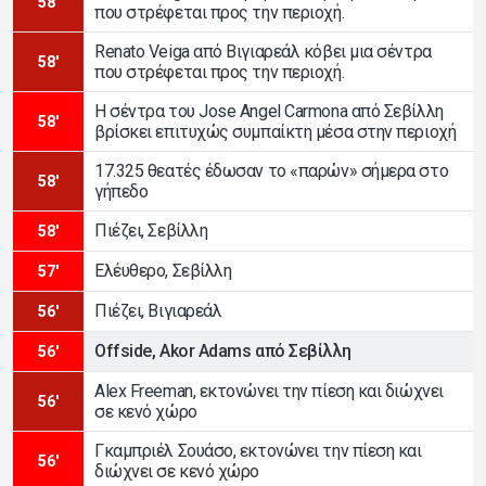
58'
που στρέφεται προς την περιοχή.
Renato Veiga από Βιγιαρεάλ κόβει μια σέντρα
58'
που στρέφεται προς την περιοχή.
Η σέντρα του Jose Angel Carmona από Σεβίλλη
58'
βρίσκει επιτυχώς συμπαίκτη μέσα στην περιοχή
17.325 θεατές έδωσαν το «παρών» σήμερα στο
58'
γήπεδο
Πιέζει, Σεβίλλη
58'
Ελέυθερο, Σεβίλλη
57'
Πιέζει, Βιγιαρεάλ
56'
Offside, Akor Adams από Σεβίλλη
56'
Alex Freeman, εκτονώνει την πίεση και διώχνει
56'
σε κενό χώρο
Γκαμπριέλ Σουάσο, εκτονώνει την πίεση και
56'
διώχνει σε κενό χώρο