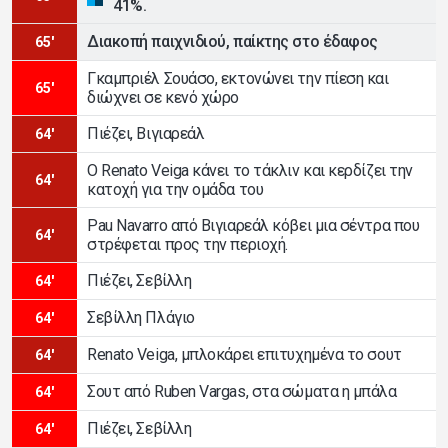
41%.
Διακοπή παιχνιδιού, παίκτης στο έδαφος
65'
Γκαμπριέλ Σουάσο, εκτονώνει την πίεση και
65'
διώχνει σε κενό χώρο
Πιέζει, Βιγιαρεάλ
64'
Ο Renato Veiga κάνει το τάκλιν και κερδίζει την
64'
κατοχή για την ομάδα του
Pau Navarro από Βιγιαρεάλ κόβει μια σέντρα που
64'
στρέφεται προς την περιοχή.
Πιέζει, Σεβίλλη
64'
Σεβίλλη Πλάγιο
64'
Renato Veiga, μπλοκάρει επιτυχημένα το σουτ
64'
Σουτ από Ruben Vargas, στα σώματα η μπάλα
64'
Πιέζει, Σεβίλλη
64'