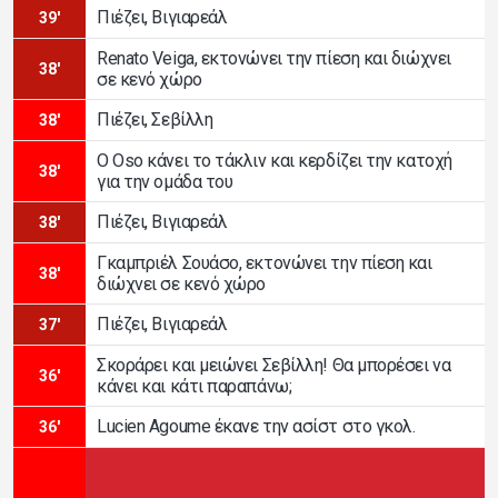
Πιέζει, Βιγιαρεάλ
39'
Renato Veiga, εκτονώνει την πίεση και διώχνει
38'
σε κενό χώρο
Πιέζει, Σεβίλλη
38'
Ο Oso κάνει το τάκλιν και κερδίζει την κατοχή
38'
για την ομάδα του
Πιέζει, Βιγιαρεάλ
38'
Γκαμπριέλ Σουάσο, εκτονώνει την πίεση και
38'
διώχνει σε κενό χώρο
Πιέζει, Βιγιαρεάλ
37'
Σκοράρει και μειώνει Σεβίλλη! Θα μπορέσει να
36'
κάνει και κάτι παραπάνω;
Lucien Agoume έκανε την ασίστ στο γκολ.
36'