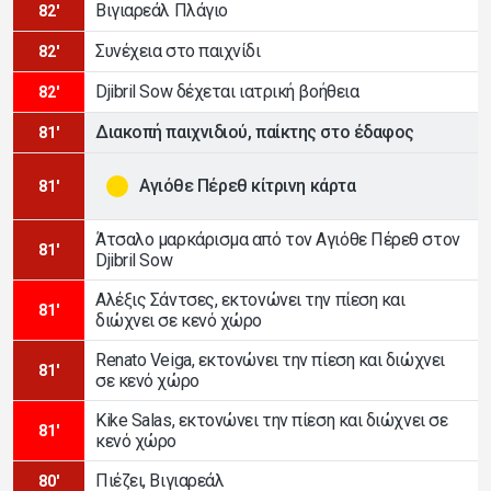
Βιγιαρεάλ Πλάγιο
82'
Συνέχεια στο παιχνίδι
82'
Djibril Sow δέχεται ιατρική βοήθεια
82'
Διακοπή παιχνιδιού, παίκτης στο έδαφος
81'
Αγιόθε Πέρεθ κίτρινη κάρτα
81'
Άτσαλο μαρκάρισμα από τον Αγιόθε Πέρεθ στον
81'
Djibril Sow
Αλέξις Σάντσες, εκτονώνει την πίεση και
81'
διώχνει σε κενό χώρο
Renato Veiga, εκτονώνει την πίεση και διώχνει
81'
σε κενό χώρο
Kike Salas, εκτονώνει την πίεση και διώχνει σε
81'
κενό χώρο
Πιέζει, Βιγιαρεάλ
80'