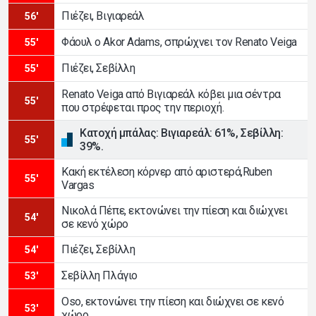
Πιέζει, Βιγιαρεάλ
56'
Φάουλ ο Akor Adams, σπρώχνει τον Renato Veiga
55'
Πιέζει, Σεβίλλη
55'
Renato Veiga από Βιγιαρεάλ κόβει μια σέντρα
55'
που στρέφεται προς την περιοχή.
Κατοχή μπάλας: Βιγιαρεάλ: 61%, Σεβίλλη:
55'
39%.
Κακή εκτέλεση κόρνερ από αριστερά,Ruben
55'
Vargas
Νικολά Πέπε, εκτονώνει την πίεση και διώχνει
54'
σε κενό χώρο
Πιέζει, Σεβίλλη
54'
Σεβίλλη Πλάγιο
53'
Oso, εκτονώνει την πίεση και διώχνει σε κενό
53'
χώρο