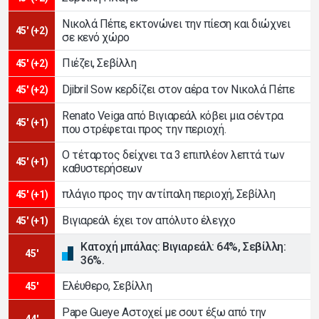
Νικολά Πέπε, εκτονώνει την πίεση και διώχνει
45' (+2)
σε κενό χώρο
Πιέζει, Σεβίλλη
45' (+2)
Djibril Sow κερδίζει στον αέρα τον Νικολά Πέπε
45' (+2)
Renato Veiga από Βιγιαρεάλ κόβει μια σέντρα
45' (+1)
που στρέφεται προς την περιοχή.
Ο τέταρτος δείχνει τα 3 επιπλέον λεπτά των
45' (+1)
καθυστερήσεων
πλάγιο προς την αντίπαλη περιοχή, Σεβίλλη
45' (+1)
Βιγιαρεάλ έχει τον απόλυτο έλεγχο
45' (+1)
Κατοχή μπάλας: Βιγιαρεάλ: 64%, Σεβίλλη:
45'
36%.
Ελέυθερο, Σεβίλλη
45'
Pape Gueye Αστοχεί με σουτ έξω από την
44'