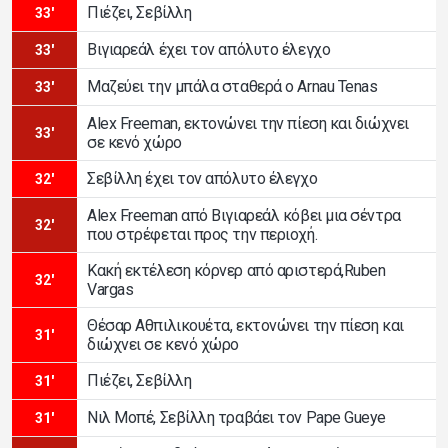
Πιέζει, Σεβίλλη
33'
Βιγιαρεάλ έχει τον απόλυτο έλεγχο
33'
Μαζεύει την μπάλα σταθερά ο Arnau Tenas
33'
Alex Freeman, εκτονώνει την πίεση και διώχνει
33'
σε κενό χώρο
Σεβίλλη έχει τον απόλυτο έλεγχο
32'
Alex Freeman από Βιγιαρεάλ κόβει μια σέντρα
32'
που στρέφεται προς την περιοχή.
Κακή εκτέλεση κόρνερ από αριστερά,Ruben
32'
Vargas
Θέσαρ Αθπιλικουέτα, εκτονώνει την πίεση και
31'
διώχνει σε κενό χώρο
Πιέζει, Σεβίλλη
31'
Νιλ Μοπέ, Σεβίλλη τραβάει τον Pape Gueye
31'