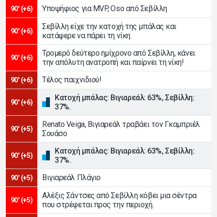
Υποψήφιος για MVP, Oso από Σεβίλλη
90' (+6)
Σεβίλλη είχε την κατοχή της μπάλας και
90' (+6)
κατάφερε να πάρει τη νίκη.
Τρομερό δεύτερο ημίχρονο από Σεβίλλη, κάνει
90' (+6)
την απόλυτη ανατροπή και παίρνει τη νίκη!
Τέλος παιχνιδιού!
90' (+6)
Κατοχή μπάλας: Βιγιαρεάλ: 63%, Σεβίλλη:
90' (+6)
37%.
Renato Veiga, Βιγιαρεάλ τραβάει τον Γκαμπριέλ
90' (+5)
Σουάσο
Κατοχή μπάλας: Βιγιαρεάλ: 63%, Σεβίλλη:
90' (+5)
37%.
Βιγιαρεάλ Πλάγιο
90' (+5)
Αλέξις Σάντσες από Σεβίλλη κόβει μια σέντρα
90' (+5)
που στρέφεται προς την περιοχή.