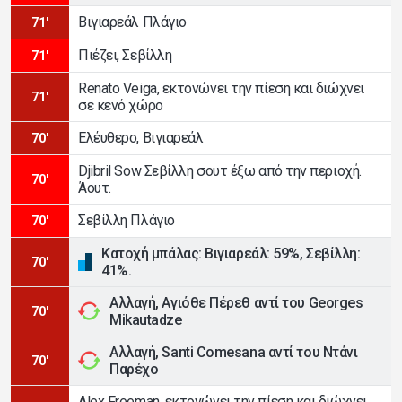
Βιγιαρεάλ Πλάγιο
71'
Πιέζει, Σεβίλλη
71'
Renato Veiga, εκτονώνει την πίεση και διώχνει
71'
σε κενό χώρο
Ελέυθερο, Βιγιαρεάλ
70'
Djibril Sow Σεβίλλη σουτ έξω από την περιοχή.
70'
Άουτ.
Σεβίλλη Πλάγιο
70'
Κατοχή μπάλας: Βιγιαρεάλ: 59%, Σεβίλλη:
70'
41%.
Αλλαγή, Αγιόθε Πέρεθ αντί του Georges
70'
Mikautadze
Αλλαγή, Santi Comesana αντί του Ντάνι
70'
Παρέχο
Alex Freeman, εκτονώνει την πίεση και διώχνει