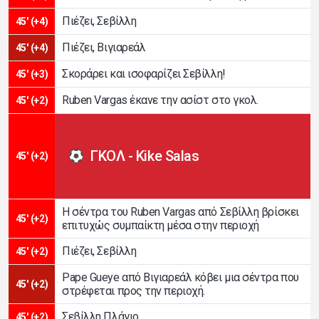
Πιέζει, Σεβίλλη
45' (+4)
Πιέζει, Βιγιαρεάλ
45' (+4)
Σκοράρει και ισοφαρίζει Σεβίλλη!
45' (+3)
Ruben Vargas έκανε την ασίστ στο γκολ.
45' (+2)
ΓΚΟΛ - Kike Salas
45' (+2)
Η σέντρα του Ruben Vargas από Σεβίλλη βρίσκει
45' (+2)
επιτυχώς συμπαίκτη μέσα στην περιοχή
Πιέζει, Σεβίλλη
45' (+2)
Pape Gueye από Βιγιαρεάλ κόβει μια σέντρα που
45' (+2)
στρέφεται προς την περιοχή.
Σεβίλλη Πλάγιο
45' (+2)