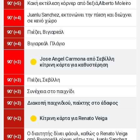
Κακή εκτέλεση κόρνερ από δεξιά,Alberto Moleiro
90' (+5)
Juanlu Sanchez, εκτονώνει την πίεση και διώχνει
90' (+4)
σε κενό χώρο
Πιέζει, Βιγιαρεάλ
90' (+4)
Βιγιαρεάλ Πλάγιο
90' (+4)
Jose Angel Carmona από Σεβίλλη
90' (+3)
κίτρινη κάρτα για καθυστέρηση
Πιέζει, Σεβίλλη
90' (+3)
Συνέχεια στο παιχνίδι
90' (+3)
Διακοπή παιχνιδιού, παίκτης στο έδαφος
90' (+3)
Κίτρινη κάρτα για Renato Veiga
90' (+2)
Ο διαιτητής δίνει φάουλ, καθώς ο Renato Veiga
90' (+2)
από Βιγιαρεάλ ρίχνει κάτω τον Juanlu Sanchez