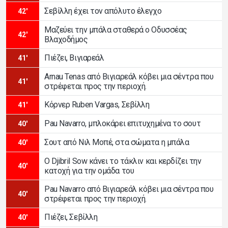
Σεβίλλη έχει τον απόλυτο έλεγχο
42'
Μαζεύει την μπάλα σταθερά ο Οδυσσέας
42'
Βλαχοδήμος
Πιέζει, Βιγιαρεάλ
41'
Arnau Tenas από Βιγιαρεάλ κόβει μια σέντρα που
41'
στρέφεται προς την περιοχή.
Κόρνερ Ruben Vargas, Σεβίλλη
41'
Pau Navarro, μπλοκάρει επιτυχημένα το σουτ
40'
Σουτ από Νιλ Μοπέ, στα σώματα η μπάλα
40'
Ο Djibril Sow κάνει το τάκλιν και κερδίζει την
40'
κατοχή για την ομάδα του
Pau Navarro από Βιγιαρεάλ κόβει μια σέντρα που
40'
στρέφεται προς την περιοχή.
Πιέζει, Σεβίλλη
40'