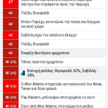
47'
σέντρα που στρέφεται προς την περιοχή.
Πιέζει, Βιγιαρεάλ
46'
Ντάνι Παρέχο, εκτονώνει την πίεση και διώχνει
46'
σε κενό χώρο
Σεβίλλη έχει τον απόλυτο έλεγχο
46'
Πιέζει, Βιγιαρεάλ
46'
Έναρξη δευτέρου ημιχρόνου
46'
Τέλος πρώτου ημιχρόνου
45' (+5)
Κατοχή μπάλας: Βιγιαρεάλ: 62%, Σεβίλλη:
45' (+5)
38%.
Ο Akor Adams σταματάει αντικανονικά τον Arnau
45' (+5)
Tenas και δίνει φάουλ
Pau Navarro, μπλοκάρει επιτυχημένα το σουτ
45' (+5)
Σουτ από Akor Adams, στα σώματα η μπάλα
45' (+5)