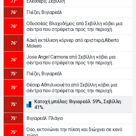
Ελέυθερο, Σεβίλλη
77'
Πιέζει, Βιγιαρεάλ
76'
Οδυσσέας Βλαχοδήμος από Σεβίλλη κόβει μια
76'
σέντρα που στρέφεται προς την περιοχή.
Κακή εκτέλεση κόρνερ από αριστερά,Alberto
76'
Moleiro
Jose Angel Carmona από Σεβίλλη κόβει μια
76'
σέντρα που στρέφεται προς την περιοχή.
Πιέζει, Βιγιαρεάλ
75'
Θέσαρ Αθπιλικουέτα από Σεβίλλη κόβει μια
75'
σέντρα που στρέφεται προς την περιοχή.
Κατοχή μπάλας: Βιγιαρεάλ: 59%, Σεβίλλη:
75'
41%.
Βιγιαρεάλ Πλάγιο
75'
Oso, εκτονώνει την πίεση και διώχνει σε κενό
75'
χώρο