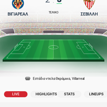
:
ΤΕΛΙΚΌ
ΒΙΓΙΑΡΕΆΛ
ΣΕΒΊΛΛΗ
Εστάδιο ντε λα Θεράμικα
Villarreal
LIVE
HIGHLIGHTS
STATS
LINEUPS