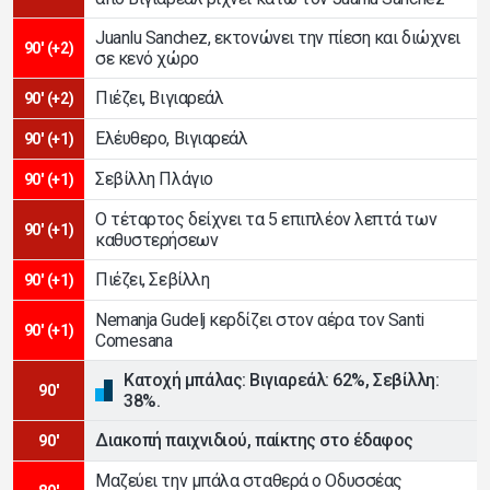
Juanlu Sanchez, εκτονώνει την πίεση και διώχνει
90' (+2)
σε κενό χώρο
Πιέζει, Βιγιαρεάλ
90' (+2)
Ελέυθερο, Βιγιαρεάλ
90' (+1)
Σεβίλλη Πλάγιο
90' (+1)
Ο τέταρτος δείχνει τα 5 επιπλέον λεπτά των
90' (+1)
καθυστερήσεων
Πιέζει, Σεβίλλη
90' (+1)
Nemanja Gudelj κερδίζει στον αέρα τον Santi
90' (+1)
Comesana
Κατοχή μπάλας: Βιγιαρεάλ: 62%, Σεβίλλη:
90'
38%.
Διακοπή παιχνιδιού, παίκτης στο έδαφος
90'
Μαζεύει την μπάλα σταθερά ο Οδυσσέας