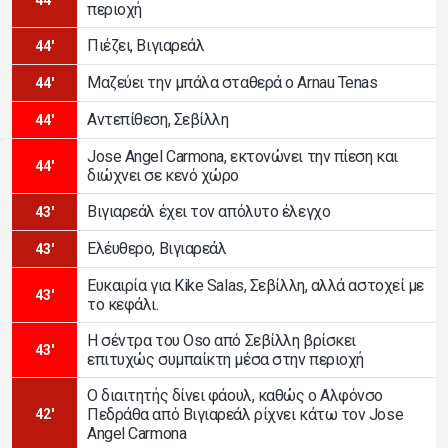
περιοχή
Πιέζει, Βιγιαρεάλ
44'
Μαζεύει την μπάλα σταθερά ο Arnau Tenas
44'
Αντεπίθεση, Σεβίλλη
44'
Jose Angel Carmona, εκτονώνει την πίεση και
44'
διώχνει σε κενό χώρο
Βιγιαρεάλ έχει τον απόλυτο έλεγχο
43'
Ελέυθερο, Βιγιαρεάλ
43'
Ευκαιρία για Kike Salas, Σεβίλλη, αλλά αστοχεί με
43'
το κεφάλι.
Η σέντρα του Oso από Σεβίλλη βρίσκει
43'
επιτυχώς συμπαίκτη μέσα στην περιοχή
Ο διαιτητής δίνει φάουλ, καθώς ο Αλφόνσο
Πεδράθα από Βιγιαρεάλ ρίχνει κάτω τον Jose
42'
Angel Carmona