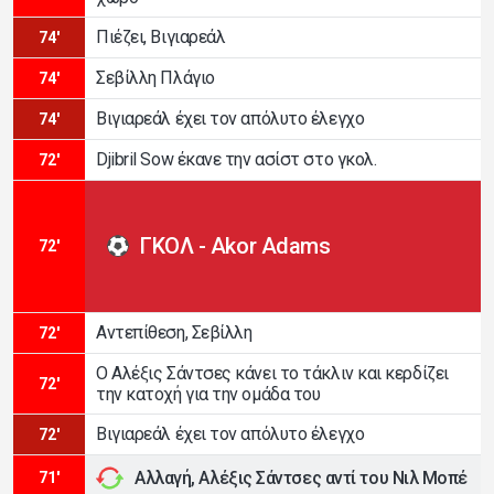
Πιέζει, Βιγιαρεάλ
74'
Σεβίλλη Πλάγιο
74'
Βιγιαρεάλ έχει τον απόλυτο έλεγχο
74'
Djibril Sow έκανε την ασίστ στο γκολ.
72'
ΓΚΟΛ - Akor Adams
72'
Αντεπίθεση, Σεβίλλη
72'
Ο Αλέξις Σάντσες κάνει το τάκλιν και κερδίζει
72'
την κατοχή για την ομάδα του
Βιγιαρεάλ έχει τον απόλυτο έλεγχο
72'
Αλλαγή, Αλέξις Σάντσες αντί του Νιλ Μοπέ
71'