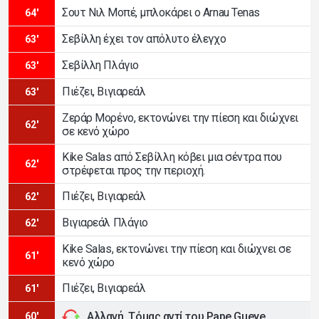
Σουτ Νιλ Μοπέ, μπλοκάρει ο Arnau Tenas
64'
Σεβίλλη έχει τον απόλυτο έλεγχο
63'
Σεβίλλη Πλάγιο
63'
Πιέζει, Βιγιαρεάλ
63'
Ζεράρ Μορένο, εκτονώνει την πίεση και διώχνει
62'
σε κενό χώρο
Kike Salas από Σεβίλλη κόβει μια σέντρα που
62'
στρέφεται προς την περιοχή.
Πιέζει, Βιγιαρεάλ
62'
Βιγιαρεάλ Πλάγιο
62'
Kike Salas, εκτονώνει την πίεση και διώχνει σε
61'
κενό χώρο
Πιέζει, Βιγιαρεάλ
61'
Αλλαγή, Τόμας αντί του Pape Gueye
60'