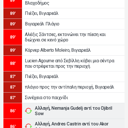
89'
Βλαχοδήμος
Πιέζει, Βιγιαρεάλ
89'
Βιγιαρεάλ Πλάγιο
89'
Αλέξις Σάντσες, εκτονώνει την πίεση και
89'
διώχνει σε κενό χώρο
Κόρνερ Alberto Moleiro, Βιγιαρεάλ
89'
Lucien Agoume από Σεβίλλη κόβει μια σέντρα
88'
που στρέφεται προς την περιοχή.
Πιέζει, Βιγιαρεάλ
87'
πλάγιο προς την αντίπαλη περιοχή, Βιγιαρεάλ
87'
Συνέχεια στο παιχνίδι
87'
Αλλαγή, Nemanja Gudelj αντί του Djibril
86'
Sow
Αλλαγή, Andres Castrin αντί του Akor
86'