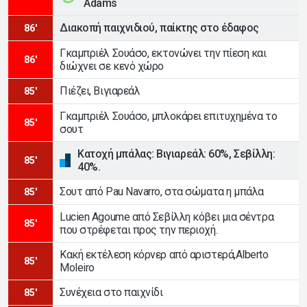
Adams
Διακοπή παιχνιδιού, παίκτης στο έδαφος
86'
Γκαμπριέλ Σουάσο, εκτονώνει την πίεση και
86'
διώχνει σε κενό χώρο
Πιέζει, Βιγιαρεάλ
85'
Γκαμπριέλ Σουάσο, μπλοκάρει επιτυχημένα το
85'
σουτ
Κατοχή μπάλας: Βιγιαρεάλ: 60%, Σεβίλλη:
85'
40%.
Σουτ από Pau Navarro, στα σώματα η μπάλα
85'
Lucien Agoume από Σεβίλλη κόβει μια σέντρα
85'
που στρέφεται προς την περιοχή.
Κακή εκτέλεση κόρνερ από αριστερά,Alberto
85'
Moleiro
Συνέχεια στο παιχνίδι
85'