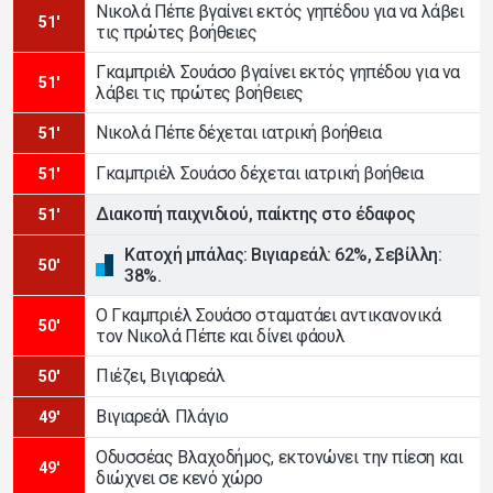
Νικολά Πέπε βγαίνει εκτός γηπέδου για να λάβει
51'
τις πρώτες βοήθειες
Γκαμπριέλ Σουάσο βγαίνει εκτός γηπέδου για να
51'
λάβει τις πρώτες βοήθειες
Νικολά Πέπε δέχεται ιατρική βοήθεια
51'
Γκαμπριέλ Σουάσο δέχεται ιατρική βοήθεια
51'
Διακοπή παιχνιδιού, παίκτης στο έδαφος
51'
Κατοχή μπάλας: Βιγιαρεάλ: 62%, Σεβίλλη:
50'
38%.
Ο Γκαμπριέλ Σουάσο σταματάει αντικανονικά
50'
τον Νικολά Πέπε και δίνει φάουλ
Πιέζει, Βιγιαρεάλ
50'
Βιγιαρεάλ Πλάγιο
49'
Οδυσσέας Βλαχοδήμος, εκτονώνει την πίεση και
49'
διώχνει σε κενό χώρο