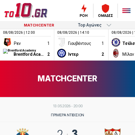
ΡΟΗ
ΟΜΑΔΕΣ
MATCHCENTER
08/08/2026 | 12:00
08/08/2026 | 14:10
08/08/2026 | 
Ρεν
1
Γιουβέντους
1
Τσέλσ
Brentford Academy
2
Ιντερ
2
Μίλαν
MATCHCENTER
13.05.2026 - 20:00
ΠΡΙΜΈΡΑ ΝΤΙΒΙΣΙΌΝ
3
2