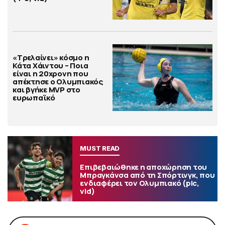
«Τρελαίνει» κόσμο η
Κάτα Χάιντου – Ποια
είναι η 20χρονη που
απέκτησε ο Ολυμπιακός
και βγήκε MVP στο
ευρωπαϊκό
MUST READ
Επιβεβαιώθηκε η αποχώρηση του
Μπραγκάνσα από τη Σπόρτινγκ, που
ενδιαφέρει τον Ολυμπιακό (pic,
vid)