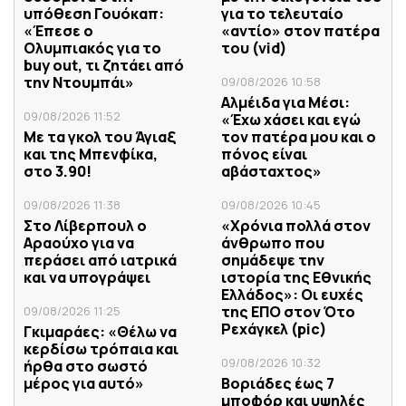
υπόθεση Γουόκαπ:
για το τελευταίο
«Έπεσε ο
«αντίο» στον πατέρα
Ολυμπιακός για το
του (vid)
buy out, τι ζητάει από
την Ντουμπάι»
09/08/2026 10:58
Αλμέιδα για Μέσι:
09/08/2026 11:52
«Έχω χάσει και εγώ
Με τα γκολ του Άγιαξ
τον πατέρα μου και ο
και της Μπενφίκα,
πόνος είναι
στο 3.90!
αβάσταχτος»
09/08/2026 11:38
09/08/2026 10:45
Στο Λίβερπουλ ο
«Χρόνια πολλά στον
Αραούχο για να
άνθρωπο που
περάσει από ιατρικά
σημάδεψε την
και να υπογράψει
ιστορία της Εθνικής
Ελλάδος»: Οι ευχές
της ΕΠΟ στον Ότο
09/08/2026 11:25
Ρεχάγκελ (pic)
Γκιμαράες: «Θέλω να
κερδίσω τρόπαια και
09/08/2026 10:32
ήρθα στο σωστό
μέρος για αυτό»
Βοριάδες έως 7
μποφόρ και υψηλές