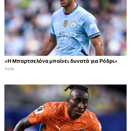
«Η Μπαρτσελόνα μπαίνει δυνατά για Ρόδρι»
TO10