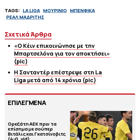
TAGS:
LA LIGA
ΜΟΥΡΙΝΙΟ
ΜΠΕΝΦΙΚΑ
ΡΕΑΛ ΜΑΔΡΙΤΗΣ
Σχετικά Άρθρα
«Ο Κέιν επικοινώνησε με την
Μπαρτσελόνα για τον αποκτήσει»
(pic)
Η Σανταντέρ επέστρεψε στη La
Liga μετά από 14 χρόνια (pic)
ΕΠΙΛΕΓΜΕΝΑ
Ορεξάτη ΑΕΚ πριν τα
επίσημα με σούπερ
Βιτάλις και Γκατσίνοβιτς
(4-0, vid)