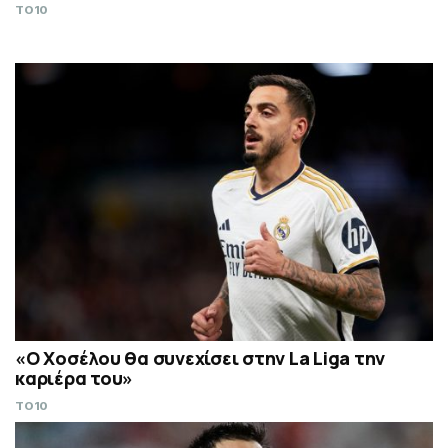
TO10
«Ο Χοσέλου θα συνεχίσει στην La Liga την
καριέρα του»
TO10