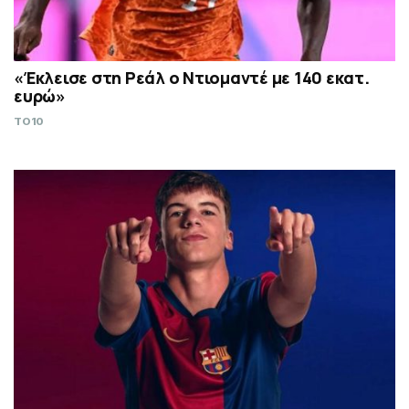
«Έκλεισε στη Ρεάλ ο Ντιομαντέ με 140 εκατ.
ευρώ»
TO10