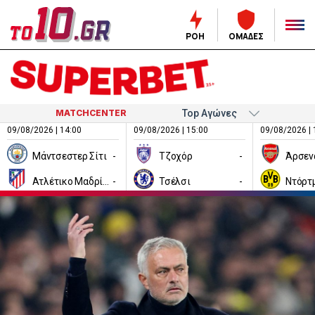
ΡΟΗ
ΟΜΑΔΕΣ
MATCHCENTER
09/08/2026 | 14:00
09/08/2026 | 15:00
09/08/2026 | 
Μάντσεστερ Σίτι
-
Τζοχόρ
-
Άρσεν
Ατλέτικο Μαδρίτης
-
Τσέλσι
-
Ντόρτ