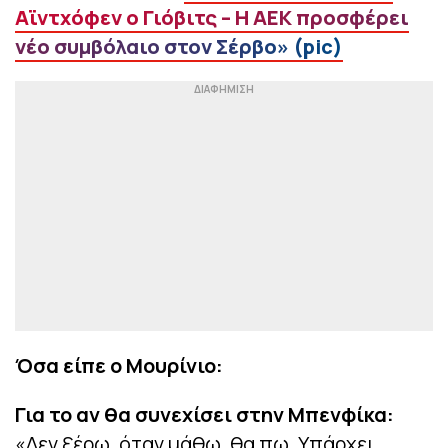
Αϊντχόφεν ο Γιόβιτς – Η ΑΕΚ προσφέρει
νέο συμβόλαιο στον Σέρβο» (pic)
Όσα είπε ο Μουρίνιο:
Για το αν θα συνεχίσει στην Μπενφίκα:
«Δεν ξέρω, όταν μάθω, θα πω. Υπάρχει