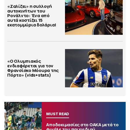
«Ζαλίζει» η συλλογή
αυτοκινήτων του
Ρονάλντο: Ένα από
αυτά κοστίζει 15
εκατομμύρια δολάρια!
«Ο Ολυμπιακός
ενδιαφέρεται για τον
Φρανσίσκο Μόουρα της
Πόρτο» (vids+stats)
MUST READ
Αποδοκιμασίες στο ΟΑΚΑ μετά το
φινάλε του παιχνιδιού