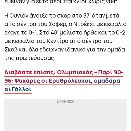
έμειναν για έκτο σερί παιχνίδι χωρίς νίκη.
Η Ουνιόν άνοιξε το σκορ στο 37′ όταν μετά
από σέντρα του Σάφερ, ο Ντοέκχι με κεφαλιά
έκανε το 0-1. Στο 48′ μάλιστα ήρθε και το 0-2
με κεφαλιά του Κεντίρα από σέντρα του
Σκοβ και όλα έδειχναν ιδανικά για την ομάδα
της πρωτεύουσας.
Διαβάστε επίσης: Ολυμπιακός – Παρί 90-
96: Ψυχάρες οι Ερυθρόλευκοι, ομαδάρα
οι Γάλλοι