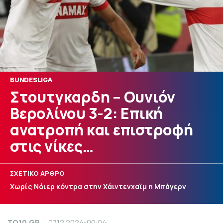
BUNDESLIGA
Στουτγκαρδη – Ουνιόν
Βερολίνου 3-2: Επική
ανατροπή και επιστροφή
στις νίκες…
ΣΧΕΤΙΚΟ ΑΡΘΡΟ
Χωρίς Νόιερ κόντρα στην Χάιντενχαϊμ η Μπάγερν
TO10.GR
07.12.2024-00:04