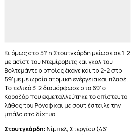
Κι όμως στο 51′ η Στουτγκάρδη μείωσε σε 1-2
με ασίστ του Ντεμίροβιτς και γκολ του
Βολτεμάντε ο οποίος έκανε και το 2-2 στο
59′ με με ωραία ατομική ενέργεια και πλασέ.
Το τελικό 3-2 διαμόρφωσε στο 69′ ο
Καραζόρ που εκμεταλλεύτηκε το απίστευτο
λάθος του Ρόνοφ και με σουτ έστειλε την
μπάλα στα δίχτυα.
Στουτγκάρδη:
Νίμπελ, Στεργίου (46’