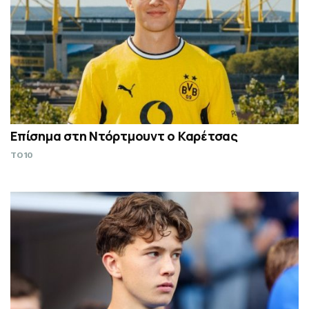
Επίσημα στη Ντόρτμουντ ο Καρέτσας
TO10