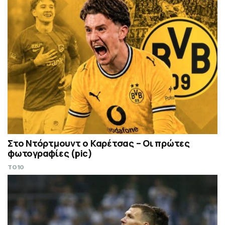
Στο Ντόρτμουντ ο Καρέτσας – Οι πρώτες
φωτογραφίες (pic)
TO10