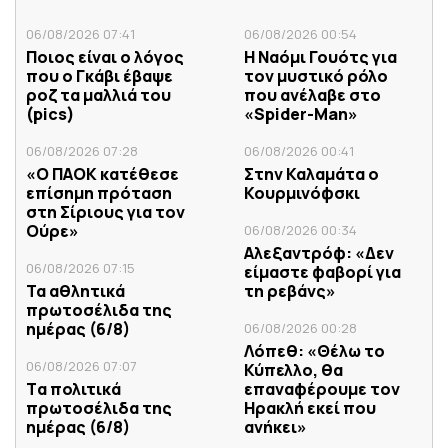
06/08/2026 07:41
06/08/2026 00:54
Ποιος είναι ο λόγος
Η Ναόμι Γουότς για
που ο Γκάβι έβαψε
τον μυστικό ρόλο
ροζ τα μαλλιά του
που ανέλαβε στο
(pics)
«Spider-Man»
06/08/2026 07:28
06/08/2026 00:41
«Ο ΠΑΟΚ κατέθεσε
Στην Καλαμάτα ο
επίσημη πρόταση
Κουρμινόφσκι
στη Σίριους για τον
Ούρε»
06/08/2026 00:34
Αλεξαντρόφ: «Δεν
06/08/2026 07:15
είμαστε φαβορί για
Τα αθλητικά
τη ρεβάνς»
πρωτοσέλιδα της
ημέρας (6/8)
06/08/2026 00:28
Λόπεθ: «Θέλω το
06/08/2026 07:07
Κύπελλο, θα
Tα πολιτικά
επαναφέρουμε τον
πρωτοσέλιδα της
Ηρακλή εκεί που
ημέρας (6/8)
ανήκει»