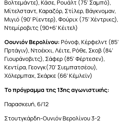
Βολτεμάντε), Κάσε, Ρουάλτ (75’ Σαμπό),
Μίτελσταντ, Καραζόρ, Στίλερ, Βάγκνομαν,
Μιγιό (90’ Ρίεντερ), Φούριχ (75’ Χέντρικς),
Ντεμίροβιτς (90+6’ Κέιτελ)
Οουνιόν Βερολίνου:
Ρόνοφ, Κέρφελντ (85’
Πρτάγιν), Ντοέκχι, Λέιτε, Ρόθε, Σκοβ (84’
Γιουράνοβιτς), Σάφερ (85’ Φέρτεσεν),
Κεντίρα, Γεονγκ(70’ Σιεμπατσέου),
Χόλερμπαχ, Σκάρκε (66’ Κέμλεϊν)
Το πρόγραμμα της 13ης αγωνιστικής:
Παρασκευή, 6/12
Στουτγκάρδη-Ουνιόν Βερολίνου 3-2