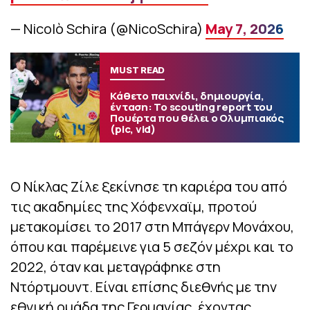
— Nicolò Schira (@NicoSchira)
May 7, 2026
MUST READ
Κάθετο παιχνίδι, δημιουργία,
ένταση: Το scouting report του
Πουέρτα που θέλει ο Ολυμπιακός
(pic, vid)
Ο Νίκλας Ζίλε ξεκίνησε τη καριέρα του από
τις ακαδημίες της Χόφενχαϊμ, προτού
μετακομίσει το 2017 στη Μπάγερν Μονάχου,
όπου και παρέμεινε για 5 σεζόν μέχρι και το
2022, όταν και μεταγράφηκε στη
Ντόρτμουντ. Είναι επίσης διεθνής με την
εθνική ομάδα της Γερμανίας, έχοντας