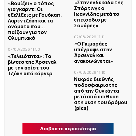
«Στην ενδεκάδα της
«Βουίζει» ο τόπος
Σπόρτινγκ ο
για γκαρντ: Οι
Ιωαννίδης μετά το
εξελίξεις με Γουόκαπ,
επεισόδιο με
Λαρεντζάκη και τα
Σουάρες»
ονόματα που...
παίζουν για τον
07/08/2026 11:11
Ολυμπιακό
«Ο Γκιμαράες
υπέγραψε στην
07/08/2026 11:50
Άρσεναλ και
«Τελειότητα»: Το
ανακοινώνεται»
βίντεο της Άρσεναλ
με την ασίστ του
07/08/2026 11:10
Τζόλη από κόρνερ
Νεκρός διεθνής
ποδοσφαιριστής
από την Ουγκάντα
μετά από επίθεση
στη μέση του δρόμου
(pics)
Διαβάστε περισσότερα