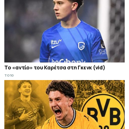
Το «αντίο» του Καρέτσα στη Γκενκ (vid)
TO10