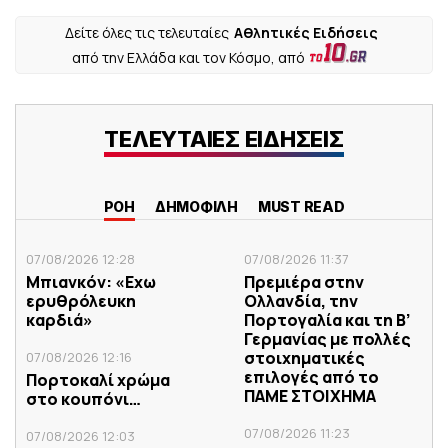
Δείτε όλες τις τελευταίες
Αθλητικές Ειδήσεις
από την Ελλάδα και τον Κόσμο, από
ΤΕΛΕΥΤΑΙΕΣ ΕΙΔΗΣΕΙΣ
ΡΟΗ
ΔΗΜΟΦΙΛΗ
MUST READ
07/08/2026 12:28
07/08/2026 11:37
Μπιανκόν: «Εχω
Πρεμιέρα στην
ερυθρόλευκη
Ολλανδία, την
καρδιά»
Πορτογαλία και τη Β’
Γερμανίας με πολλές
στοιχηματικές
07/08/2026 12:16
επιλογές από το
Πορτοκαλί χρώμα
ΠΑΜΕ ΣΤΟΙΧΗΜΑ
στο κουπόνι…
07/08/2026 11:23
07/08/2026 12:03