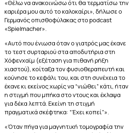
«Θέλω να ανακοινώσω ότι θα τερματίσω την
καριέρα μου αυτό το καλοκαίρι», δήλωσε ο
Γερμανός οπισθοφύλακας στο podcast
«Spielmacher».
«Αυτό που ένιωσα όταν ο γιατρός μας έκανε
το τεστ συρταριού στα αποδυτήρια στη
Χόφενχαϊμ (εξέταση για πιθανή ρήξη
χιαστού), κοίταξα τον φυσιοθεραπευτή και
κούνησε το κεφάλι του, και στη συνέχεια το
έκανε κι εκείνος χωρίς να “νιώθει” κάτι, ήταν
η στιγμή που μπήκα στο ντους και έκλαψα
για δέκα λεπτά. Εκείνη τη στιγμή
πραγματικά σκέφτηκα: “Έχει κοπεί”».
«Όταν πήγα για μαγνητική τομογραφία την