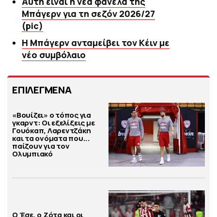
Αυτή είναι η νέα φανέλα της
Μπάγερν για τη σεζόν 2026/27
(pic)
Η Μπάγερν ανταμείβει τον Κέιν με
νέο συμβόλαιο
ΕΠΙΛΕΓΜΕΝΑ
«Βουίζει» ο τόπος για
γκαρντ: Οι εξελίξεις με
Γουόκαπ, Λαρεντζάκη
και τα ονόματα που...
παίζουν για τον
Ολυμπιακό
Ο Έσε, ο Ζότα και οι