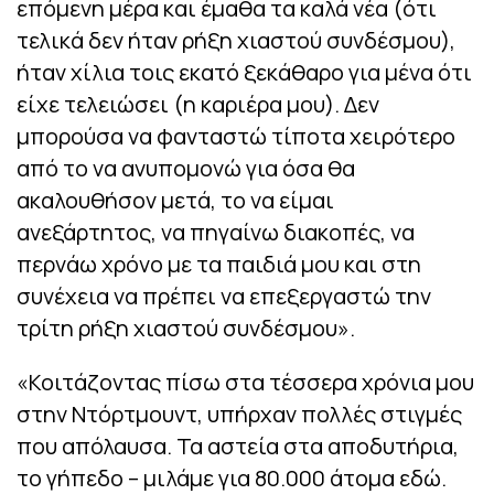
επόμενη μέρα και έμαθα τα καλά νέα (ότι
τελικά δεν ήταν ρήξη χιαστού συνδέσμου),
ήταν χίλια τοις εκατό ξεκάθαρο για μένα ότι
είχε τελειώσει (η καριέρα μου). Δεν
μπορούσα να φανταστώ τίποτα χειρότερο
από το να ανυπομονώ για όσα θα
ακαλουθήσον μετά, το να είμαι
ανεξάρτητος, να πηγαίνω διακοπές, να
περνάω χρόνο με τα παιδιά μου και στη
συνέχεια να πρέπει να επεξεργαστώ την
τρίτη ρήξη χιαστού συνδέσμου».
«Κοιτάζοντας πίσω στα τέσσερα χρόνια μου
στην Ντόρτμουντ, υπήρχαν πολλές στιγμές
που απόλαυσα. Τα αστεία στα αποδυτήρια,
το γήπεδο – μιλάμε για 80.000 άτομα εδώ.