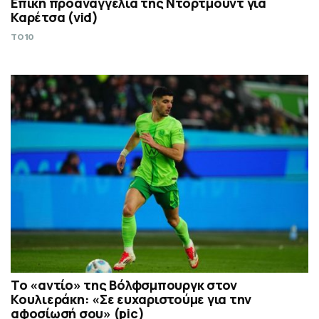
Επική προαναγγελία της Ντόρτμουντ για
Καρέτσα (vid)
TO10
Το «αντίο» της Βόλφσμπουργκ στον
Κουλιεράκη: «Σε ευχαριστούμε για την
αφοσίωσή σου» (pic)