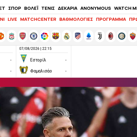
ΕΤ
ΣΠΟΡ
ΒΟΛΕΪ
ΤΕΝΙΣ
ΔΕΚΑΡΙΑ
ANONYMOUS
WATCH M
LIFEWITNESS
ΝΙ
LIVE
MATCHCENTER
ΒΑΘΜΟΛΟΓΙΕΣ
ΠΡΟΓΡΑΜΜΑ
ΠΡ
07/08/2026 | 22:15
-
Εστορίλ
-
-
Φαμαλισάο
-