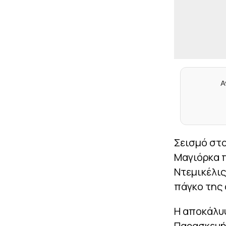
Α
Σεισμό στο
Μαγιόρκα 
Ντεμικέλις
πάγκο της 
Η αποκάλυψ
Παρασκευή