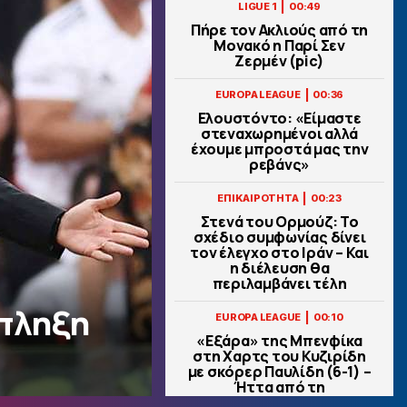
|
LIGUE 1
00:49
Πήρε τον Ακλιούς από τη
Μονακό η Παρί Σεν
Ζερμέν (pic)
|
EUROPA LEAGUE
00:36
Ελουστόντο: «Είμαστε
στεναχωρημένοι αλλά
έχουμε μπροστά μας την
ρεβάνς»
|
ΕΠΙΚΑΙΡΟΤΗΤΑ
00:23
Στενά του Ορμούζ: Το
σχέδιο συμφωνίας δίνει
τον έλεγχο στο Ιράν – Και
η διέλευση θα
περιλαμβάνει τέλη
κπληξη
|
EUROPA LEAGUE
00:10
«Εξάρα» της Μπενφίκα
στη Χαρτς του Κυζιρίδη
με σκόρερ Παυλίδη (6-1) –
Ήττα από τη
Σάλτσμπουργκ για την