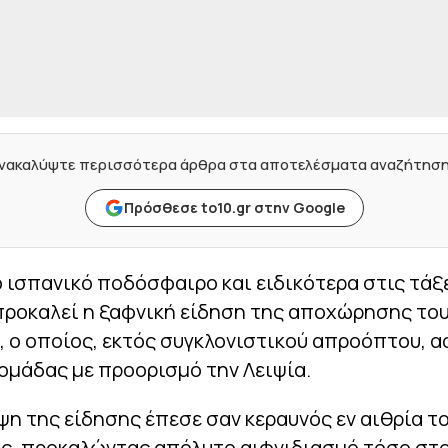
νακαλύψτε περισσότερα άρθρα στα αποτελέσματα αναζήτησ
Πρόσθεσε to10.gr στην Google
 ισπανικό ποδόσφαιρο και ειδικότερα στις τάξ
προκαλεί η ξαφνική είδηση της αποχώρησης το
, ο οποίος, εκτός συγκλονιστικού απροόπτου, α
ομάδας με προορισμό την Λειψία.
η της είδησης έπεσε σαν κεραυνός εν αιθρία τ
ς, προκαλώντας απόλυτο αιφνιδιασμό τόσο στ