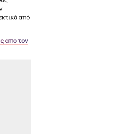
ν
|
UEFA CONFERENCE LEAGUE
23:03
λεκτικά από
ΠΑΟΚ: Οι υποψήφιοι
αντίπαλοί του στα πλέι
οφ του Conference
League, αν αποκλειστεί
από την Άντερλεχτ
ας απο τον
|
STOIXIMAN SUPERLEAGUE
22:59
«Εξετάζει την
περίπτωση του Τζέιλεν
Μπλέσα ο Ολυμπιακός»
(vids)
ΠΕΡΙΣΣΟΤΕΡΑ