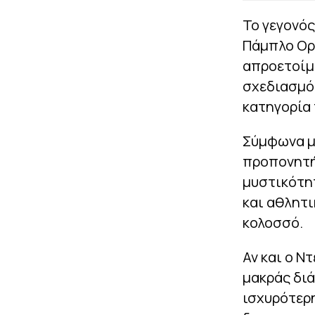
Το γεγονός
Πάμπλο Ορτ
απροετοίμ
σχεδιασμό 
κατηγορία
Σύμφωνα με
προπονητή
μυστικότητ
και αθλητ
κολοσσό.
Αν και ο Ν
μακράς διά
ισχυρότερη