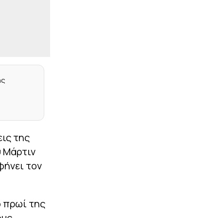
έδαφος για τη 10η θέση η
Ελλάδα, απομακρύνθηκαν
Τσεχία και Πολωνία
|
ΕΠΙΚΑΙΡΟΤΗΤΑ
23:27
Σύλληψη αστυνομικού
στη Μύκονο – Οδηγούσε
επικίνδυνα και αρνήθηκε
να σταματήσει σε έλεγχο
ης
συναδέλφων του
|
EUROPA LEAGUE
23:14
Σκόραρε από την άσπρη
βούλα ο Παυλίδης (vid)
εις της
|
PRE SEASON
23:13
υ Μάρτιν
Φιλική ήττα για τον
Ατρόμητο από την ΑΕ
φήνει τον
Λεμεσού (1-2)
|
NBA
23:05
Θα παλέψει για τη θέση
ο πρωί της
του στους Νάγκετς ο
Γουόκερ
ους