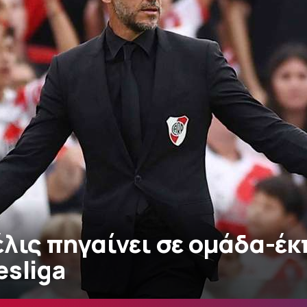
έλις πηγαίνει σε ομάδα-έ
esliga