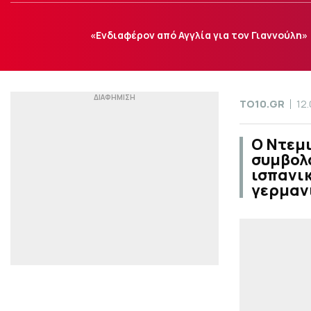
«Ενδιαφέρον από Αγγλία για τον Γιαννούλη»
TO10.GR
12
Ο Ντεμ
συμβολα
ισπανικ
γερμαν