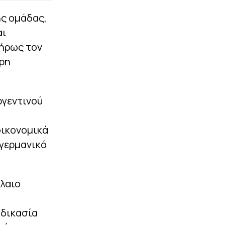
ης ομάδας,
αι
ήρως τον
ερη
ργεντινού
οικονομικά
γερμανικό
όλαιο
αδικασία