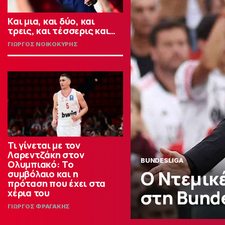
Και μια, και δύο, και
τρεις, και τέσσερις και…
ΓΙΩΡΓΟΣ ΝΟΙΚΟΚΥΡΗΣ
Τι γίνεται με τον
Λαρεντζάκη στον
BUNDESLIGA
Ολυμπιακό: Το
Ο Ντεμικ
συμβόλαιο και η
πρόταση που έχει στα
στη Bund
χέρια του
ΓΙΩΡΓΟΣ ΦΡΑΓΑΚΗΣ