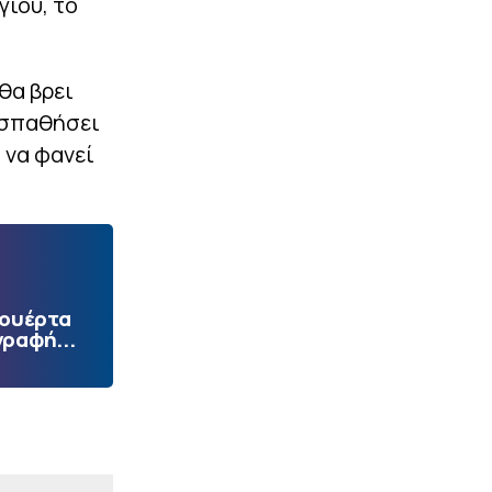
γίου, το
θα βρει
ροσπαθήσει
 να φανεί
Πουέρτα
γραφή...