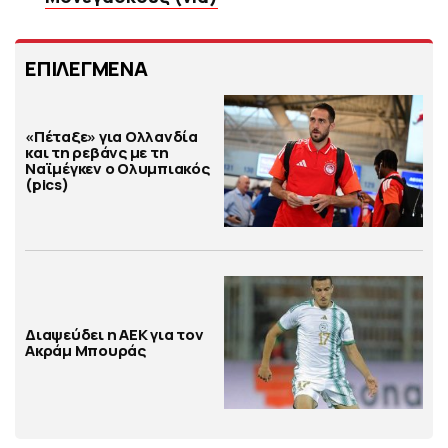
ΕΠΙΛΕΓΜΕΝΑ
«Πέταξε» για Ολλανδία
και τη ρεβάνς με τη
Ναϊμέγκεν ο Ολυμπιακός
(pics)
Διαψεύδει η ΑΕΚ για τον
Ακράμ Μπουράς