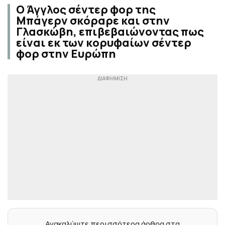
Ο Άγγλος σέντερ φορ της
Μπάγερν σκόραρε και στην
Γλασκώβη, επιβεβαιώνοντας πως
είναι εκ των κορυφαίων σέντερ
φορ στην Ευρώπη
Ανακαλύψτε περισσότερα άρθρα στα