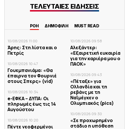
ΤΕΛΕΥΤΑΙΕΣ ΕΙΔΗΣΕΙΣ
ΡΟΗ
ΔΗΜΟΦΙΛΗ
MUST READ
10/08/2026 11:00
10/08/2026 09:58
Άρης: Στη λίστα και ο
Αλεξάντερ:
Πετρίς
«Εξαιρετική ευκαιρία
για την καριέρα μου ο
ΠΑΟΚ»
10/08/2026 10:47
Γουεμπανιάμα: «Θα
10/08/2026 09:43
έπαιρνα τον Φουρνιέ
στους Σπερς» (vid)
«Πέταξε» για
Ολλανδία και τη
ρεβάνς με τη
10/08/2026 10:34
Ναϊμέγκεν ο
e-ΕΦΚΑ – ΔΥΠΑ: Οι
Ολυμπιακός (pics)
πληρωμές έως τις 14
Αυγούστου
10/08/2026 09:30
«Σε προχωρημένο
10/08/2026 10:20
στάδιο η υπόθεση
Πέντε νεοφερμένοι