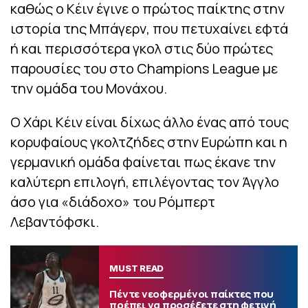
καθώς ο Κέιν έγινε ο πρώτος παίκτης στην
ιστορία της Μπάγερν, που πετυχαίνει εφτά
ή και περισσότερα γκολ στις δύο πρώτες
παρουσίες του στο Champions League με
την ομάδα του Μονάχου.
Ο Χάρι Κέιν είναι δίχως άλλο ένας από τους
κορυφαίους γκολτζήδες στην Ευρώπη και η
γερμανική ομάδα φαίνεται πως έκανε την
καλύτερη επιλογή, επιλέγοντας τον Άγγλο
άσο για «διάδοχο» του Ρόμπερτ
Λεβαντόφσκι.
MUST READ
Πέντε νεοφερμένοι παίκτες που
πρέπει να προσέξετε στη φετινή