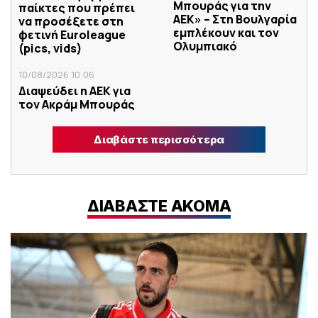
Μπουράς για την
παίκτες που πρέπει
ΑΕΚ» – Στη Βουλγαρία
να προσέξετε στη
εμπλέκουν και τον
φετινή Euroleague
Ολυμπιακό
(pics, vids)
10/08/2026 10:06
Διαψεύδει η ΑΕΚ για
τον Ακράμ Μπουράς
Διαβάστε περισσότερα
ΔΙΑΒΑΣΤΕ ΑΚΟΜΑ