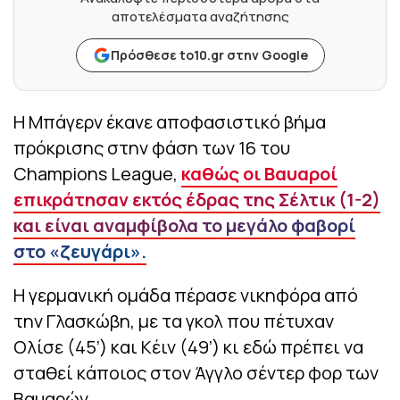
αποτελέσματα αναζήτησης
Πρόσθεσε to10.gr στην Google
Η Μπάγερν έκανε αποφασιστικό βήμα
πρόκρισης στην φάση των 16 του
Champions League,
καθώς οι Βαυαροί
επικράτησαν εκτός έδρας της Σέλτικ (1-2)
και είναι αναμφίβολα το μεγάλο φαβορί
στο «ζευγάρι».
Η γερμανική ομάδα πέρασε νικηφόρα από
την Γλασκώβη, με τα γκολ που πέτυχαν
Ολίσε (45’) και Κέιν (49’) κι εδώ πρέπει να
σταθεί κάποιος στον Άγγλο σέντερ φορ των
Βαυαρών.