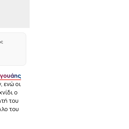
|
CHAMPIONS LEAGUE
23:17
Ευχάριστα νέα από το
Ρέντη: Ετοιμος ο
Σαντιάγκο Εσε
|
ΕΠΙΚΑΙΡΟΤΗΤΑ
23:15
«Τα δεδομένα δεν
ης
πίνονται» – Αντιδράσεις
για γιγάντιο data center
της Google σε διψασμένη
περιοχή της Ινδίας
|
STOIXIMAN BASKET LEAGUE
23:05
γουάης
Το μέλλον του
Λαρεντζάκη, οι ματιές
 ενώ οι
του Μπαρτζώκα, το
χνίδι ο
ελληνικό στοιχείο και οι
Πλώτας – Πουλακίδας
ητή του
λλο του
|
PREMIER LEAGUE
23:02
Στην Κρίσταλ Πάλας ο
Τακεχίρο Τομιγιάσου