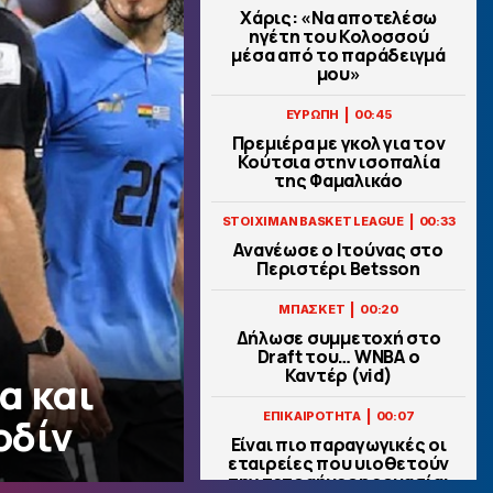
Χάρις: «Να αποτελέσω
ηγέτη του Κολοσσού
μέσα από το παράδειγμά
μου»
|
ΕΥΡΩΠΗ
00:45
Πρεμιέρα με γκολ για τον
Κούτσια στην ισοπαλία
της Φαμαλικάο
|
STOIXIMAN BASKET LEAGUE
00:33
Ανανέωσε ο Ιτούνας στο
Περιστέρι Betsson
|
ΜΠΑΣΚΕΤ
00:20
Δήλωσε συμμετοχή στο
Draft του… WNBA ο
Καντέρ (vid)
α και
|
ΕΠΙΚΑΙΡΟΤΗΤΑ
00:07
οδίν
Είναι πιο παραγωγικές οι
εταιρείες που υιοθετούν
την τετραήμερη εργασία;