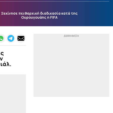
Μια νέα μελέτη δίνει
απαντήσεις
Ξεκίνησε πειθαρχική διαδικασία κατά της
|
ACB
23:54
Ουρουγουάης η FIFA
«Ενδιαφέρεται για τον
Μπολομπόι η Μάλαγα»
(pic)
|
ΕΘΝΙΚΕΣ ΟΜΑΔΕΣ
23:46
Ηττήθηκε και έσβησε το
όνειρο της ανόδου για
ης
την Εθνική Νεανίδων (66-
ν
74 παρ, 62-62 κ.δ)
ιάλ.
|
STOIXIMAN BASKET LEAGUE
23:41
Μοκόκα: «Θέλουμε να
χτίσουμε κάτι μεγάλο
στον Άρη»
|
ΣΤΙΒΟΣ
23:28
Μπέρμιγχαμ 26: Το
πρόγραμμα με τις
ελληνικές συμμετοχές