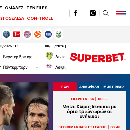
E
ΟΜΑΔΕΣ
TEN FILES
ΩΤΟΣΕΛΙΔΑ
CON-TROLL
8/2026 | 15:00
08/08/2026 | 16:00
08/08/2026 | 16:00
Βέρντερ Βρέμης
-
Λιντς
-
Πάντερμπορν
-
Λειψία
-
Χαλ
ΡΟΗ
ΔΗΜΟΦΙΛΗ
MUST READ
|
LIFEWITNESS
00:59
Meta: Χωρίς likes και με
όριο τριών ωρών οι
ανήλικοι
|
STOIXIMAN BASKET LEAGUE
00:46