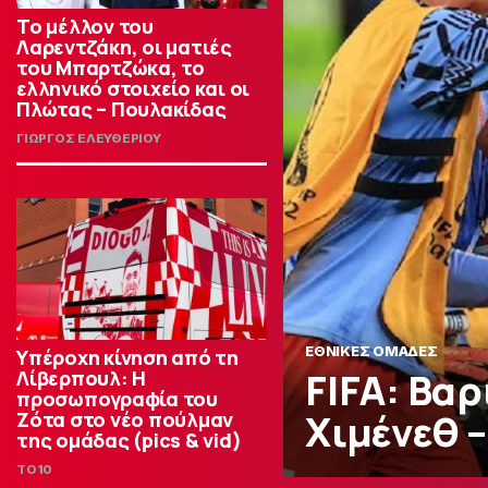
Το μέλλον του
Λαρεντζάκη, οι ματιές
του Μπαρτζώκα, το
ελληνικό στοιχείο και οι
Πλώτας – Πουλακίδας
ΓΙΩΡΓΟΣ ΕΛΕΥΘΕΡΙΟΥ
ΕΘΝΙΚΕΣ ΟΜΑΔΕΣ
Υπέροχη κίνηση από τη
FIFA: Βα
Λίβερπουλ: Η
προσωπογραφία του
Χιμένεθ –
Ζότα στο νέο πούλμαν
της ομάδας (pics & vid)
TO10