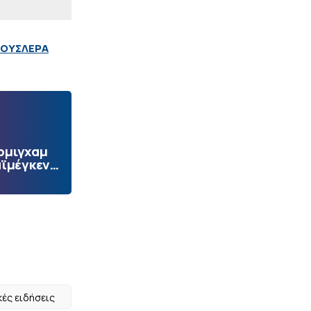
ΟΥΣΛΕΡΑ
ρμιγχαμ
αϊμέγκεν…
κές ειδήσεις