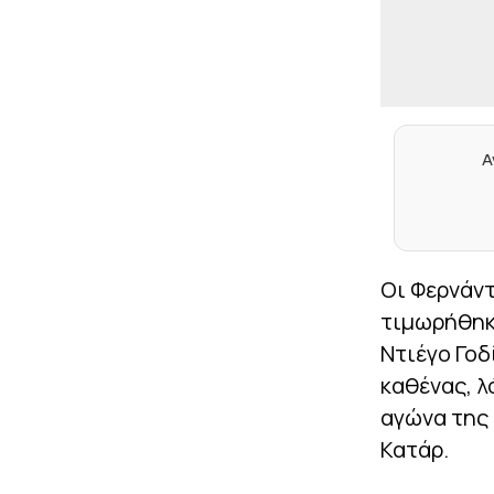
Α
Οι Φερνάν
τιμωρήθηκ
Ντιέγο Γοδ
καθένας, λ
αγώνα της 
Κατάρ.