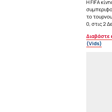
Η FIFA κίν
συμπεριφορ
το τουρνου
0, στις 2 
Διαβάστε 
(Vids)