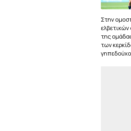
Στην ομοσ
ελβετικών
της ομάδας
των κερκί
γηπεδούχο