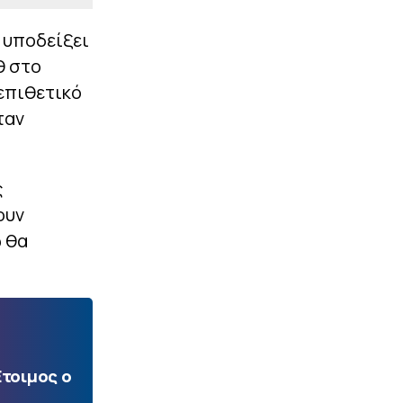
 υποδείξει
θ στο
 επιθετικό
ταν
ς
ουν
ώ θα
Ετοιμος ο