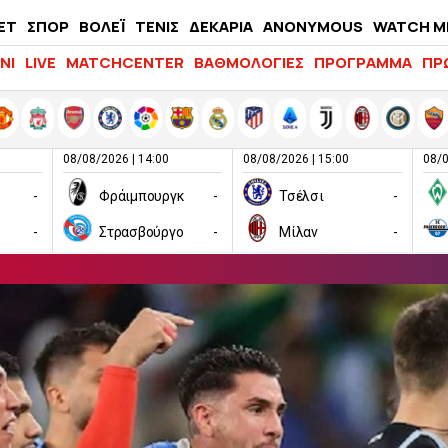
ΕΤ
ΣΠΟΡ
ΒΟΛΕΪ
ΤΕΝΙΣ
ΔΕΚΑΡΙΑ
ANONYMOUS
WATCH M
LIFEWITNESS
ΝΙ
LIVE
MATCHCENTER
ΒΑΘΜΟΛΟΓΙΕΣ
ΠΡΟΓΡΑΜΜΑ
ΠΡ
08/08/2026 | 14:00
08/08/2026 | 15:00
08/0
-
Φράιμπουργκ
-
Τσέλσι
-
-
Στρασβούργο
-
Μίλαν
-