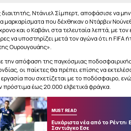
 διαιτητής, Ντάνιελ Σίμπερτ, αποφάσισε να μην
α μαρκαρίσματα που δέχθηκαν ο Ντάρβιν Νούνε
ρονο και ο Καβάνι στα τελευταία λεπτά, με τον
ρες να υποστηρίζει μετά τον αγώνα ότι η FIFA ή
 της Ουρουγουάης».
ε την απόφαση της παγκόσμιας ποδοσφαιρική
δίας, οι παίκτες θα πρέπει επίσης να εκτελέσ
εργασία που σχετίζεται με το ποδόσφαιρο, εν
 πρόστιμα έως 20.000 ελβετικά φράγκα.
MUST READ
Ευχάριστα νέα από το Ρέντη: 
Σαντιάγκο Εσε