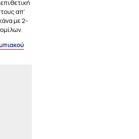
 επιθετική
|
EUROLEAGUE
22:48
Κούζμιτς: «Έκανε την
τους απ’
διαφορά ο Διαμαντίδης –
κάνα με 2-
Τι χέρι είχε ο Φώτσης»
 ομίλων.
ΠΕΡΙΣΣΟΤΕΡΑ
υμπιακού