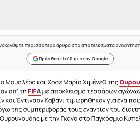
νακαλύψτε περισσότερα άρθρα στα αποτελέσματα αναζήτησ
Πρόσθεσε to10.gr στην Google
το Μουσλέρα και Χοσέ Μαρία Χιμένεθ της
Ουρου
αν απ’ τη
FIFA
με αποκλεισμό τεσσάρων αγώνων,
ίν και Έντινσον Καβάνι τιμωρήθηκαν για ένα παι
όγω της συμπεριφοράς τους εναντίον του διαιτ
Ουρουγουάης με την Γκάνα στο Παγκόσμιο Κύπε