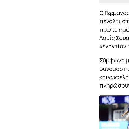
Ο Γερμανός
πέναλτι στ
πρώτο ημίχ
Λουίς Σουά
«εναντίον
Σύμφωνα μ
συνομοσπον
κοινωφελή 
πληρώσουν