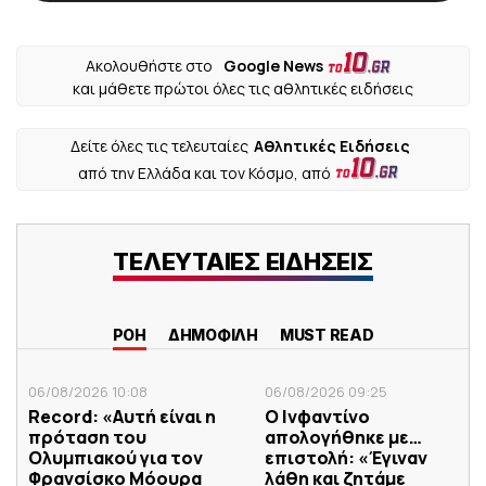
Ακολουθήστε στο
Google News
και μάθετε πρώτοι όλες τις αθλητικές ειδήσεις
Δείτε όλες τις τελευταίες
Αθλητικές Ειδήσεις
από την Ελλάδα και τον Κόσμο, από
ΤΕΛΕΥΤΑΙΕΣ ΕΙΔΗΣΕΙΣ
ΡΟΗ
ΔΗΜΟΦΙΛΗ
MUST READ
06/08/2026 10:08
06/08/2026 09:25
Record: «Αυτή είναι η
Ο Ινφαντίνο
πρόταση του
απολογήθηκε με…
Ολυμπιακού για τον
επιστολή: «Έγιναν
Φρανσίσκο Μόουρα
λάθη και ζητάμε