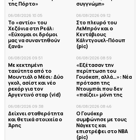
της Πόρτο»
συγγνώμη»
06/08/2026 10:05
06/08/2026 09:12
Το «αντίο» του
Στο πλευρό του
Χεζόνια στη Ρεάλ:
ΛεΜπρόν και ο
«Εύχομαι οι δρόμοι
Κεντάβιους
μας να συναντηθούν
Κάλντγουελ-Πόουπ
ξανά»
(pic)
06/08/2026 09:51
06/08/2026 08:59
Με κεκτημένη
«Εξέτασαν την
ταχύτητα από το
περίπτωση του
Μουντιάλ ο Μέσι: Δύο
Γουόκαπ, αλλά…»: Νέα
γκολ, ασίστ και νέο
πρόταση της
ρεκόρ για τον
Ντουμπάι που δεν
Αργεντινό σταρ (vid)
«παίζει» μόνη της
06/08/2026 09:38
06/08/2026 08:46
Δείχνει σταθερότητα
Ο Γουόκερ
και θετικά στοιχεία ο
συμφώνησε με τους
Άρης
Νάγκετς και
επιστρέφει στο NBA
(pic)