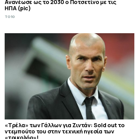
Ανανέωσε ως το 2030 ο Ποτσετίνο με τις
ΗΠΑ (pic)
TO10
«Τρέλα» των Γάλλων για Ζιντάν: Sold out το
ντεμπούτο του στην τεχνική ηγεσία των
«τρικολόρ»!