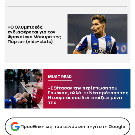
«Ο Ολυμπιακός
ενδιαφέρεται για τον
Φρανσίσκο Μόουρα της
Πόρτο» (vids+stats)
MUST READ
«Εξέτασαν την περίπτωση του
Γουόκαπ, αλλά…»: Νέα πρόταση της
Ντουμπάι που δεν «παίζει» μόνη
της
Προσθήκη ως προτεινόμενη πηγή στη Google