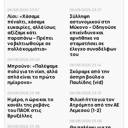
06/08/2026 23:57
06/08/2026 23:27
Λίσι: «Χάσαμε
Σύλληψη
πέναλτι, χάσαμε
αστυνομικού στη
ευκαιρίες, αλλά ίσως
Μύκονο – Οδηγούσε
αξίζαμε κάτι
επικίνδυνα και
παραπάνω – Πρέπει
αρνήθηκε να
να βελτιωθούμε σε
σταματήσει σε
πολλά κομμάτια»
έλεγχο συναδέλφων
του
06/08/2026 23:40
06/08/2026 23:14
Μπρούνο: «Παλέψαμε
πολύ για τη νίκη, αλλά
Σκόραρε από την
απλά είναι το πρώτο
άσπρη βούλα ο
ημίχρονο»
Παυλίδης (vid)
06/08/2026 23:38
06/08/2026 23:13
Η μέρα, η ώρα και το
Φιλική ήττα για τον
κανάλι της ρεβάνς
Ατρόμητο από την ΑΕ
του ΠΑΟΚ στις
Λεμεσού (1-2)
Βρυξέλλες
06/08/2026 23:05
06/08/2026 23:36
Θα παλέψει για τη