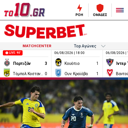
ΡΟΗ
ΟΜΑΔΕΣ
MATCHCENTER
06/08/2026 | 18:00
06/08/2026 | 
LIVE: 90'
Παρτιζάν
3
Κουόπιο
1
Ίντερ
Τόμπολ Κοστανάι
0
Ουν. Κραϊόβα
1
Βαντο