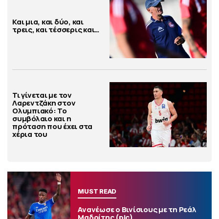
Και μια, και δύο, και
τρεις, και τέσσερις και…
Τι γίνεται με τον
Λαρεντζάκη στον
Ολυμπιακό: Το
συμβόλαιο και η
πρόταση που έχει στα
χέρια του
MUST READ
Ανανέωσε ο Βινίσιους με τη Ρεάλ
Μαδρίτης (pic)