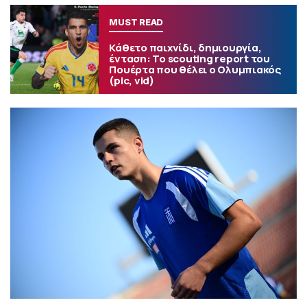
MUST READ
Κάθετο παιχνίδι, δημιουργία,
ένταση: Το scouting report του
Πουέρτα που θέλει ο Ολυμπιακός
(pic, vid)