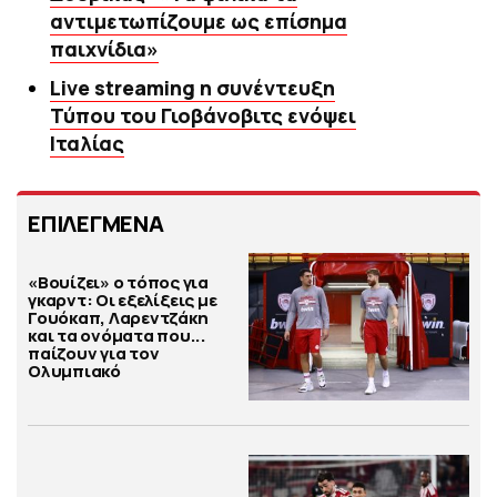
αντιμετωπίζουμε ως επίσημα
παιχνίδια»
Live streaming η συνέντευξη
Τύπου του Γιοβάνοβιτς ενόψει
Ιταλίας
ΕΠΙΛΕΓΜΕΝΑ
«Βουίζει» ο τόπος για
γκαρντ: Οι εξελίξεις με
Γουόκαπ, Λαρεντζάκη
και τα ονόματα που...
παίζουν για τον
Ολυμπιακό