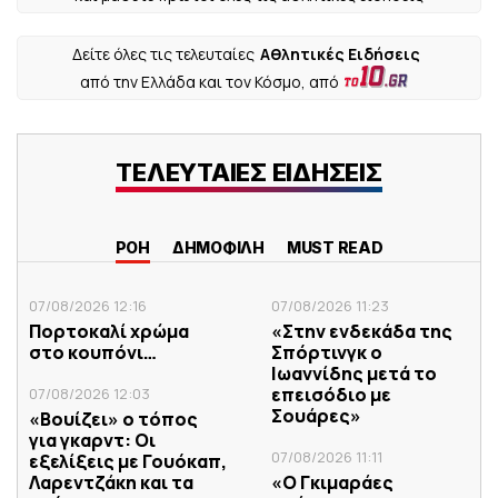
Δείτε όλες τις τελευταίες
Αθλητικές Ειδήσεις
από την Ελλάδα και τον Κόσμο, από
ΤΕΛΕΥΤΑΙΕΣ ΕΙΔΗΣΕΙΣ
ΡΟΗ
ΔΗΜΟΦΙΛΗ
MUST READ
07/08/2026 12:16
07/08/2026 11:23
Πορτοκαλί χρώμα
«Στην ενδεκάδα της
στο κουπόνι…
Σπόρτινγκ ο
Ιωαννίδης μετά το
επεισόδιο με
07/08/2026 12:03
Σουάρες»
«Βουίζει» ο τόπος
για γκαρντ: Οι
07/08/2026 11:11
εξελίξεις με Γουόκαπ,
Λαρεντζάκη και τα
«Ο Γκιμαράες