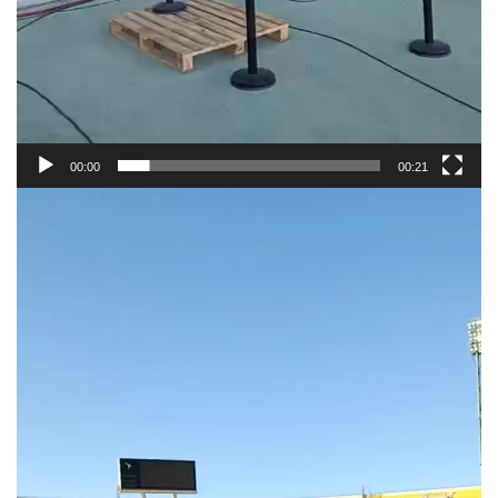
00:00
00:21
Πρόγραμμα
Αναπαραγωγής
Βίντεο