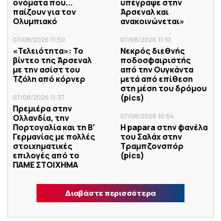
ονόματα που...
υπέγραψε στην
παίζουν για τον
Άρσεναλ και
Ολυμπιακό
ανακοινώνεται»
07/08/2026 11:50
07/08/2026 11:10
«Τελειότητα»: Το
Νεκρός διεθνής
βίντεο της Άρσεναλ
ποδοσφαιριστής
με την ασίστ του
από την Ουγκάντα
Τζόλη από κόρνερ
μετά από επίθεση
στη μέση του δρόμου
(pics)
07/08/2026 11:37
Πρεμιέρα στην
07/08/2026 10:54
Ολλανδία, την
Πορτογαλία και τη Β’
H papara στην φανέλα
Γερμανίας με πολλές
του Σαλάχ στην
στοιχηματικές
Τραμπζονσπόρ
επιλογές από το
(pics)
ΠΑΜΕ ΣΤΟΙΧΗΜΑ
Διαβάστε περισσότερα