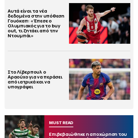
Αυτά είναι τα νέα
δεδομένα στην υπόθεση
Γουόκαπ: «Έπεσε ο
Ολυμπιακός για το buy
out, τι ζητάει από την
Ντουμπάι»
Στο Λίβερπουλ ο
Αραούχο για να περάσει
από ιατρικά και να
υπογράψει
MUST READ
Επιβεβαιώθηκε η αποχώρηση του