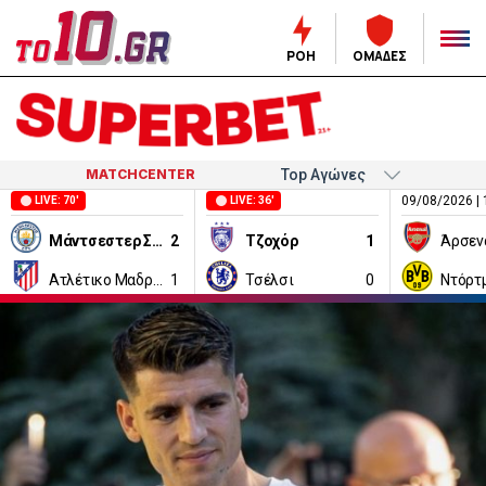
ΡΟΗ
ΟΜΑΔΕΣ
MATCHCENTER
09/08/2026 | 
LIVE: 70'
LIVE: 36'
Μάντσεστερ Σίτι
2
Τζοχόρ
1
Άρσεν
Ατλέτικο Μαδρίτης
1
Τσέλσι
0
Ντόρτ