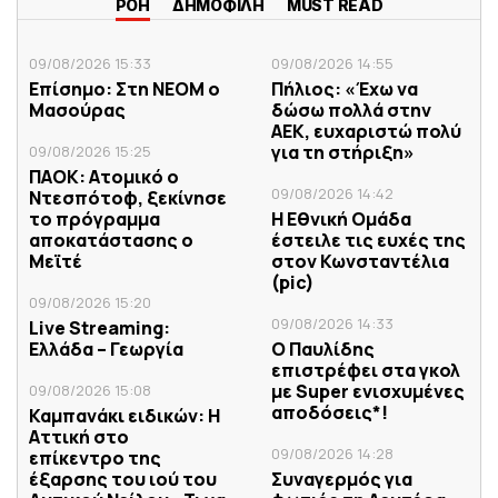
ΡΟΗ
ΔΗΜΟΦΙΛΗ
MUST READ
09/08/2026 15:33
09/08/2026 14:55
Επίσημο: Στη ΝΕΟΜ ο
Πήλιος: «Έχω να
Μασούρας
δώσω πολλά στην
ΑΕΚ, ευχαριστώ πολύ
για τη στήριξη»
09/08/2026 15:25
ΠΑΟΚ: Ατομικό ο
09/08/2026 14:42
Ντεσπότοφ, ξεκίνησε
το πρόγραμμα
Η Εθνική Ομάδα
αποκατάστασης ο
έστειλε τις ευχές της
Μεϊτέ
στον Κωνσταντέλια
(pic)
09/08/2026 15:20
09/08/2026 14:33
Live Streaming:
Ελλάδα – Γεωργία
Ο Παυλίδης
επιστρέφει στα γκολ
με Super ενισχυμένες
09/08/2026 15:08
αποδόσεις*!
Καμπανάκι ειδικών: Η
Αττική στο
09/08/2026 14:28
επίκεντρο της
έξαρσης του ιού του
Συναγερμός για