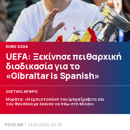
EURO 2024
UEFA: Ξεκίνησε πειθαρχική
διαδικασία για το
«Gibraltar is Spanish»
ΣΧΕΤΙΚΟ ΑΡΘΡΟ
Μοράτα: «Η εμπιστοσύνη του Ιμπραΐμοβιτς και
του Φονσέκα με έκαναν να πάω στη Μίλαν»
TO10.GR
19.07.2024-20:33