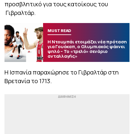
προσβλητικό για τους κατοίκους του
Γιβραλτάρ.
MUST READ
Η Ντουμπάι ετοιμάζει νέα πρόταση
για Γουόκαπ, ο Ολυμπιακός ψάχνει
ψηλό – Το «τρελό» σενάριο
ανταλλαγής»
Η Ισπανία παραχώρησε το Γιβραλτάρ στη
Βρετανία το 1713.