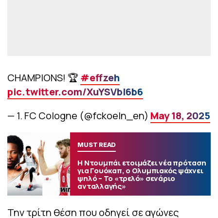
CHAMPIONS! 🏆
#effzeh
pic.twitter.com/XuYSVbI6b6
— 1. FC Cologne (@fckoeln_en)
May 18, 2025
MUST READ
Η Ντουμπάι ετοιμάζει νέα πρόταση
για Γουόκαπ, ο Ολυμπιακός ψάχνει
ψηλό – Το «τρελό» σενάριο
ανταλλαγής»
Την τρίτη θέση που οδηγεί σε αγώνες