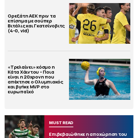
Ορεξάτη ΑΕΚ πριν τα
επίσημα με σούπερ
Βιτάλις και Γκατσίνοβιτς
(4-0, vid)
«Τρελαίνει» κόσμο η
Κάτα Χάιντου – Ποια
είναι η 20χρονη που
απέκτησε ο Ολυμπιακός
και βγήκε MVP στο
ευρωπαϊκό
MUST READ
Επιβεβαιώθηκε η αποχώρηση του