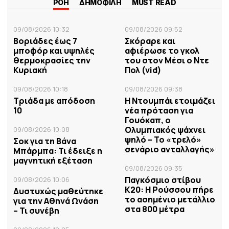
ΡΟΗ
ΔΗΜΟΦΙΛΗ
MUST READ
09/08/2026 10:32
09/08/2026 09:52
Βοριάδες έως 7
Σκόραρε και
μποφόρ και υψηλές
αφιέρωσε το γκολ
θερμοκρασίες την
του στον Μέσι ο Ντε
Κυριακή
Πολ (vid)
09/08/2026 10:18
09/08/2026 09:38
Τριάδα με απόδοση
Η Ντουμπάι ετοιμάζει
10
νέα πρόταση για
Γουόκαπ, ο
Ολυμπιακός ψάχνει
09/08/2026 10:08
ψηλό – Το «τρελό»
Σoκ για τη Βάνα
σενάριο ανταλλαγής»
Μπάρμπα: Τι έδειξε η
μαγνητική εξέταση
09/08/2026 09:35
Παγκόσμιο στίβου
09/08/2026 10:06
Κ20: Η Ρούσσου πήρε
Δυστυχώς μαθεύτηκε
το ασημένιο μετάλλιο
για την Αθηνά Ωνάση
στα 800 μέτρα
– Τι συνέβη