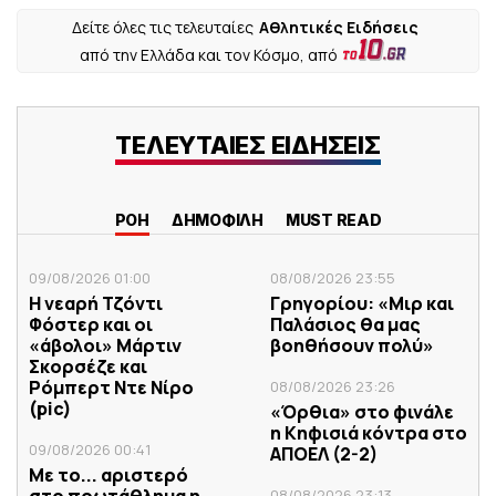
Δείτε όλες τις τελευταίες
Αθλητικές Ειδήσεις
από την Ελλάδα και τον Κόσμο, από
ΤΕΛΕΥΤΑΙΕΣ ΕΙΔΗΣΕΙΣ
ΡΟΗ
ΔΗΜΟΦΙΛΗ
MUST READ
09/08/2026 01:00
08/08/2026 23:55
Η νεαρή Τζόντι
Γρηγορίου: «Μιρ και
Φόστερ και οι
Παλάσιος θα μας
«άβολοι» Μάρτιν
βοηθήσουν πολύ»
Σκορσέζε και
Ρόμπερτ Ντε Νίρο
08/08/2026 23:26
(pic)
«Όρθια» στο φινάλε
η Κηφισιά κόντρα στο
09/08/2026 00:41
ΑΠΟΕΛ (2-2)
Με το... αριστερό
08/08/2026 23:13