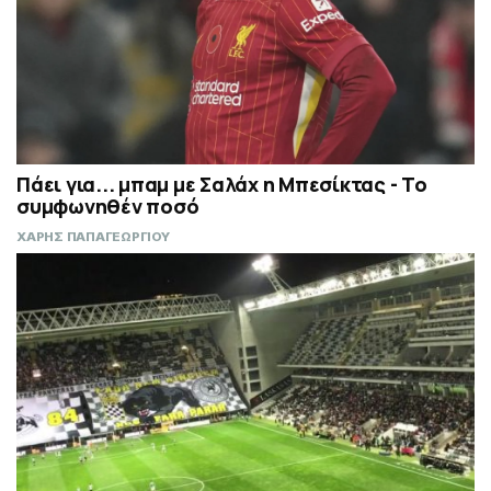
Πάει για... μπαμ με Σαλάχ η Μπεσίκτας - Το
συμφωνηθέν ποσό
ΧΑΡΗΣ ΠΑΠΑΓΕΩΡΓΙΟΥ