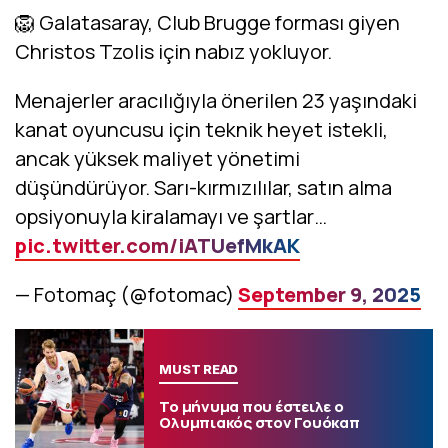
🦁 Galatasaray, Club Brugge forması giyen
Christos Tzolis için nabız yokluyor.
Menajerler aracılığıyla önerilen 23 yaşındaki
kanat oyuncusu için teknik heyet istekli,
ancak yüksek maliyet yönetimi
düşündürüyor. Sarı-kırmızılılar, satın alma
opsiyonuyla kiralamayı ve şartlar…
pic.twitter.com/iATUefMkAK
— Fotomaç (@fotomac)
September 9, 2025
MUST READ
Το μήνυμα που έστειλε ο
Ολυμπιακός στον Γουόκαπ