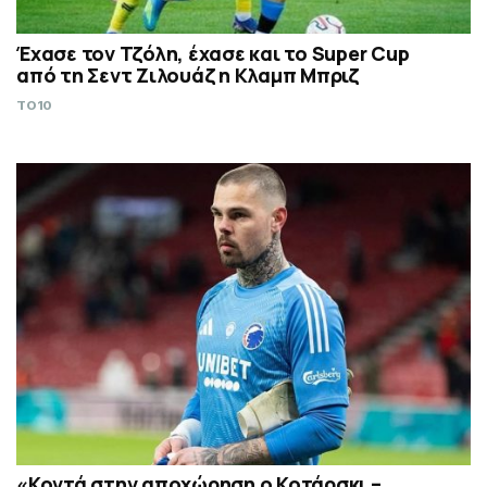
Έχασε τον Τζόλη, έχασε και το Super Cup
από τη Σεντ Ζιλουάζ η Κλαμπ Μπριζ
TO10
«Κοντά στην αποχώρηση ο Κοτάρσκι –