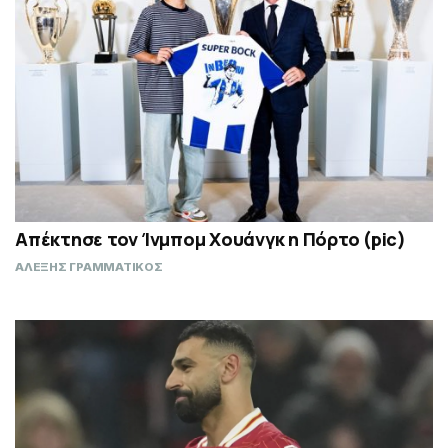
Απέκτησε τον Ίνμπομ Χουάνγκ η Πόρτο (pic)
ΑΛΕΞΗΣ ΓΡΑΜΜΑΤΙΚΟΣ