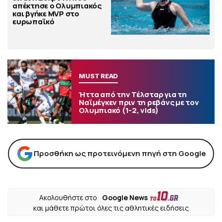
απέκτησε ο Ολυμπιακός
και βγήκε MVP στο
ευρωπαϊκό
MUST READ
Ήττα από την Τέλσταρ για τη
Ναϊμέγκεν πριν τη ρεβάνς με τον
Ολυμπιακό (1-2, vids)
Προσθήκη ως προτεινόμενη πηγή στη Google
Ακολουθήστε στο
Google News
και μάθετε πρώτοι όλες τις αθλητικές ειδήσεις