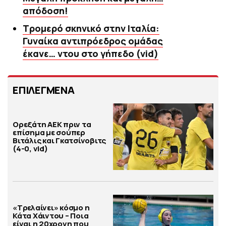
απόδοση!
Τρομερό σκηνικό στην Ιταλία:
Γυναίκα αντιπρόεδρος ομάδας
έκανε… ντου στο γήπεδο (vid)
ΕΠΙΛΕΓΜΕΝΑ
Ορεξάτη ΑΕΚ πριν τα
επίσημα με σούπερ
Βιτάλις και Γκατσίνοβιτς
(4-0, vid)
«Τρελαίνει» κόσμο η
Κάτα Χάιντου – Ποια
είναι η 20χρονη που