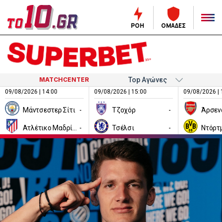
ΡΟΗ
ΟΜΑΔΕΣ
MATCHCENTER
09/08/2026 | 14:00
09/08/2026 | 15:00
09/08/2026 | 
Μάντσεστερ Σίτι
-
Τζοχόρ
-
Άρσεν
Ατλέτικο Μαδρίτης
-
Τσέλσι
-
Ντόρτ