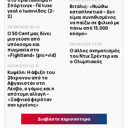
στο πρωτάθλημα η
Σπόρτινγκ - Πέτυχε
Βιτάλις: «Νιώθω
γκολ ο Ιωαννίδης (2-
καταπληκτικά – Δεν
2)
είμαι συνηθισμένος
να παίζω σε φιλικό με
09/08/2026 00:40
πάνω από 15.000
Ο 50 Cent μας δίνει
κόσμο»
μια γεύση από
υπόκοσμο και
08/08/2026 23:00
πυγμαχία στο
Ο άλλος σχηματισμός
«Fightland» (pic+vid)
του Ντικ Σρέντερ και
ο Ολυμπιακός
09/08/2026 00:15
Κυψέλη: Η άφιξη του
26χρονου από το
Αφγανιστάν στη
Λέσβο, ο γάμος και η
απότομη αλλαγή –
«Ξαφνικά φερόταν
σαν εργένης»
Διαβάστε περισσότερα