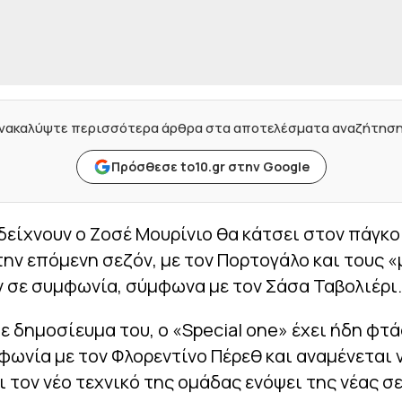
νακαλύψτε περισσότερα άρθρα στα αποτελέσματα αναζήτησ
Πρόσθεσε to10.gr στην Google
είχνουν ο Ζοσέ Μουρίνιο θα κάτσει στον πάγκο
ην επόμενη σεζόν, με τον Πορτογάλο και τους «
 σε συμφωνία, σύμφωνα με τον Σάσα Ταβολιέρι.
 δημοσίευμα του, ο «Special one» έχει ήδη φτά
ωνία με τον Φλορεντίνο Πέρεθ και αναμένεται 
 τον νέο τεχνικό της ομάδας ενόψει της νέας σε