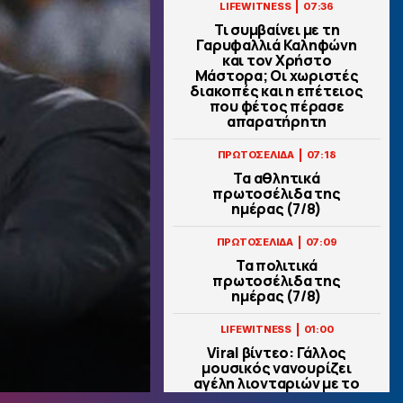
|
LIFEWITNESS
07:36
Τι συμβαίνει με τη
Γαρυφαλλιά Καληφώνη
και τον Χρήστο
Μάστορα; Οι χωριστές
διακοπές και η επέτειος
που φέτος πέρασε
απαρατήρητη
|
ΠΡΩΤΟΣΕΛΙΔΑ
07:18
Τα αθλητικά
πρωτοσέλιδα της
ημέρας (7/8)
|
ΠΡΩΤΟΣΕΛΙΔΑ
07:09
Τα πολιτικά
πρωτοσέλιδα της
ημέρας (7/8)
|
LIFEWITNESS
01:00
Viral βίντεο: Γάλλος
μουσικός νανουρίζει
αγέλη λιονταριών με το
«November Rain»