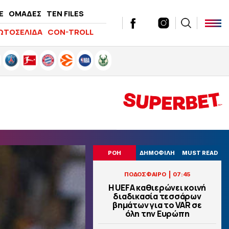
E
ΟΜΑΔΕΣ
TEN FILES
ΩΤΟΣΕΛΙΔΑ
CON-TROLL
ΡΟΗ
ΔΗΜΟΦΙΛΗ
MUST READ
|
ΠΟΔΟΣΦΑΙΡΟ
07:45
Η UEFA καθιερώνει κοινή
διαδικασία τεσσάρων
βημάτων για το VAR σε
όλη την Ευρώπη