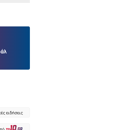
εάλ
κές ειδήσεις
από