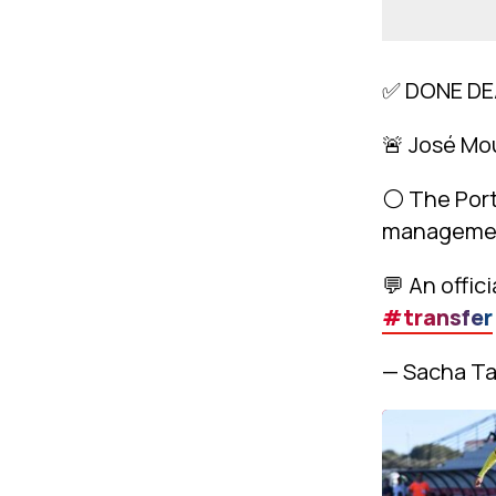
✅ DONE DE
🚨 José Mo
⚪️ The Por
manageme
💬 An offi
#transfer
— Sacha Ta