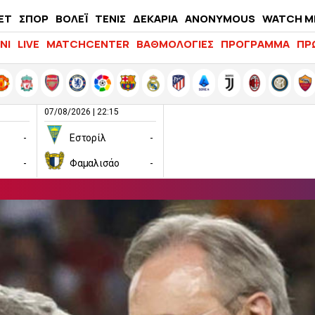
ΕΤ
ΣΠΟΡ
ΒΟΛΕΪ
ΤΕΝΙΣ
ΔΕΚΑΡΙΑ
ANONYMOUS
WATCH M
LIFEWITNESS
ΝΙ
LIVE
MATCHCENTER
ΒΑΘΜΟΛΟΓΙΕΣ
ΠΡΟΓΡΑΜΜΑ
ΠΡ
07/08/2026 | 22:15
-
Εστορίλ
-
-
Φαμαλισάο
-