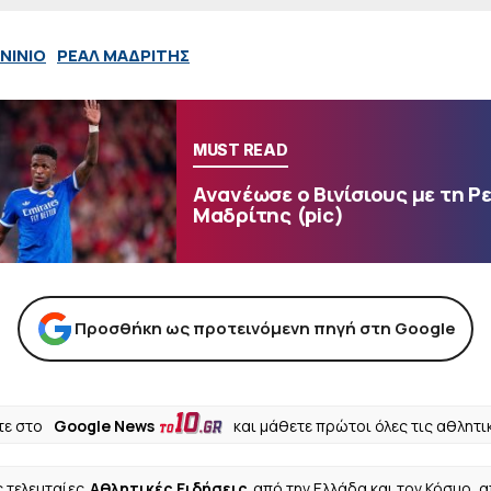
ΝΙΝΙΟ
ΡΕΑΛ ΜΑΔΡΙΤΗΣ
MUST READ
Ανανέωσε ο Βινίσιους με τη Ρ
Μαδρίτης (pic)
Προσθήκη ως προτεινόμενη πηγή στη Google
ε στο
Google News
και μάθετε πρώτοι όλες τις αθλητι
ς τελευταίες
Αθλητικές Ειδήσεις
από την Ελλάδα και τον Κόσμο, 