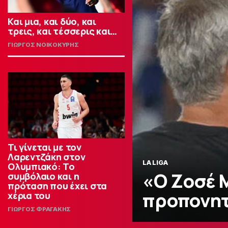
Και μια, και δύο, και
τρεις, και τέσσερις και…
ΓΙΩΡΓΟΣ ΝΟΙΚΟΚΥΡΗΣ
Τι γίνεται με τον
Λαρεντζάκη στον
LA LIGA
Ολυμπιακό: Το
«Ο Ζοσέ Μ
συμβόλαιο και η
πρόταση που έχει στα
προπονητ
χέρια του
ΓΙΩΡΓΟΣ ΦΡΑΓΑΚΗΣ