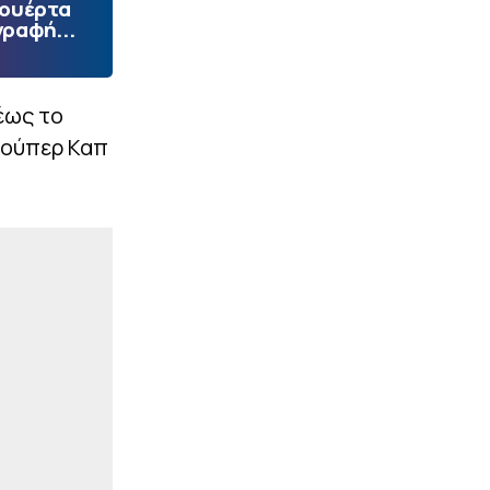
Πουέρτα
γραφή...
έως το
Σούπερ Καπ