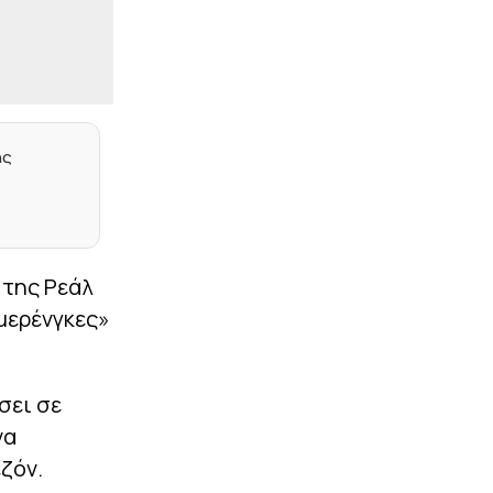
Ήττα από τη
Σάλτσμπουργκ για την
Πάφο (1-0)
|
EUROPA LEAGUE
23:57
Λίσι: «Χάσαμε πέναλτι,
χάσαμε ευκαιρίες, αλλά
ίσως αξίζαμε κάτι
ης
παραπάνω – Πρέπει να
βελτιωθούμε σε πολλά
κομμάτια»
|
EUROPA LEAGUE
23:40
Μπρούνο: «Παλέψαμε
 της Ρεάλ
πολύ για τη νίκη, αλλά
απλά είναι το πρώτο
μερένγκες»
ημίχρονο»
|
EUROPA LEAGUE
23:38
Η μέρα, η ώρα και το
σει σε
κανάλι της ρεβάνς του
να
ΠΑΟΚ στις Βρυξέλλες
ζόν.
|
ΠΟΔΟΣΦΑΙΡΟ
23:36