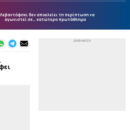
|
LIGUE 1
00:49
 Λεβαντόφσκι δεν αποκλείει τη περίπτωση να
Πήρε τον Ακλιούς από τη
αγωνιστεί σε… κατώτερο πρωτάθλημα
Μονακό η Παρί Σεν
Ζερμέν (pic)
|
EUROPA LEAGUE
00:36
Ελουστόντο: «Είμαστε
στεναχωρημένοι αλλά
έχουμε μπροστά μας την
.
ρεβάνς»
έφει
|
ΕΠΙΚΑΙΡΟΤΗΤΑ
00:23
Στενά του Ορμούζ: Το
σχέδιο συμφωνίας δίνει
τον έλεγχο στο Ιράν – Και
η διέλευση θα
περιλαμβάνει τέλη
|
EUROPA LEAGUE
00:10
«Εξάρα» της Μπενφίκα
στη Χαρτς του Κυζιρίδη
με σκόρερ Παυλίδη (6-1) –