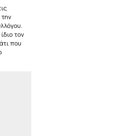
Βαθμολογία UEFA: Έχασε
τις
έδαφος για τη 10η θέση η
Ελλάδα, απομακρύνθηκαν
 την
Τσεχία και Πολωνία
υλλόγου.
|
ΕΠΙΚΑΙΡΟΤΗΤΑ
23:27
ίδιο τον
Σύλληψη αστυνομικού
άτι που
στη Μύκονο – Οδηγούσε
επικίνδυνα και αρνήθηκε
ο
να σταματήσει σε έλεγχο
συναδέλφων του
|
EUROPA LEAGUE
23:14
Σκόραρε από την άσπρη
βούλα ο Παυλίδης (vid)
ΠΕΡΙΣΣΟΤΕΡΑ