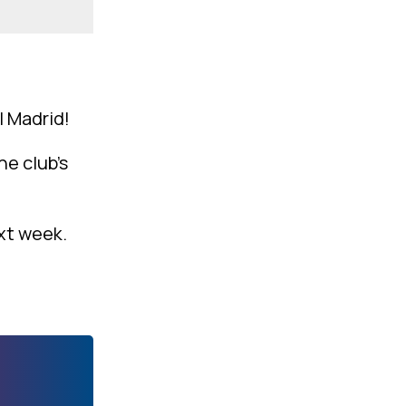
l Madrid!
e club’s
xt week.