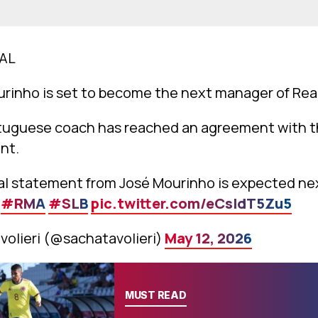
AL
urinho is set to become the next manager of Rea
tuguese coach has reached an agreement with th
nt.
cial statement from José Mourinho is expected ne
#RMA
#SLB
pic.twitter.com/eCsIdT5Zu5
volieri (@sachatavolieri)
May 12, 2026
MUST READ