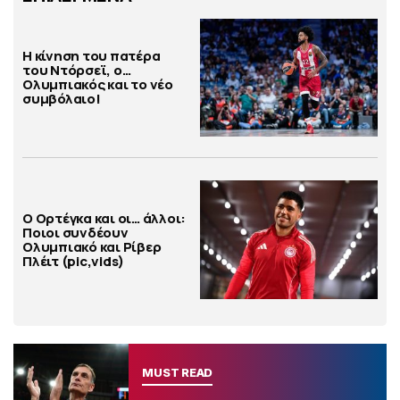
Η κίνηση του πατέρα
του Ντόρσεϊ, ο…
Ολυμπιακός και το νέο
συμβόλαιο!
Ο Ορτέγκα και οι… άλλοι:
Ποιοι συνδέουν
Ολυμπιακό και Ρίβερ
Πλέιτ (pic,vids)
MUST READ