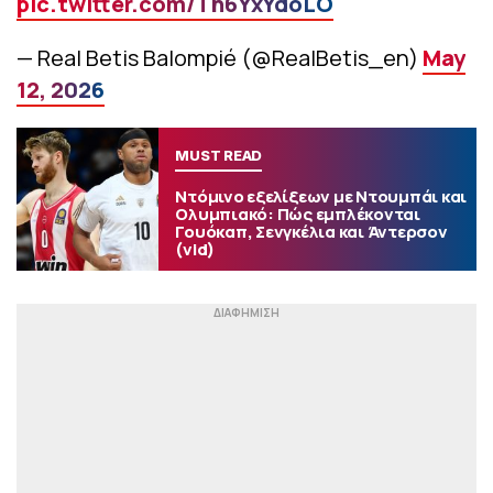
pic.twitter.com/Th6YxYdoLO
— Real Betis Balompié (@RealBetis_en)
May
12, 2026
MUST READ
Ντόμινο εξελίξεων με Ντουμπάι και
Ολυμπιακό: Πώς εμπλέκονται
Γουόκαπ, Σενγκέλια και Άντερσον
(vid)