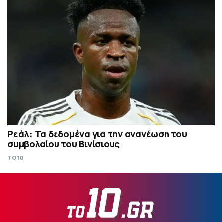
Ρεάλ: Τα δεδομένα για την ανανέωση του
συμβολαίου του Βινίσιους
TO10