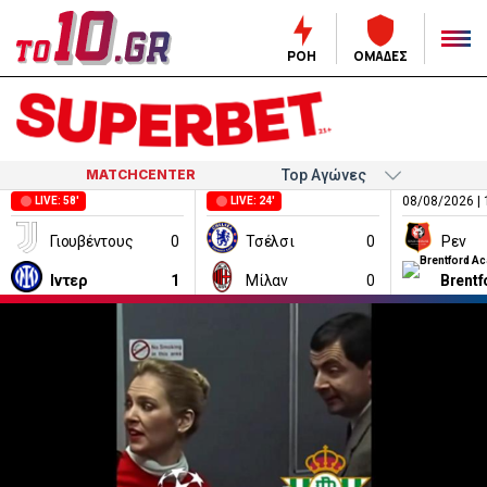
ΡΟΗ
ΟΜΑΔΕΣ
MATCHCENTER
08/08/2026 | 
LIVE: 58'
LIVE: 24'
Γιουβέντους
0
Τσέλσι
0
Ρεν
Ιντερ
1
Μίλαν
0