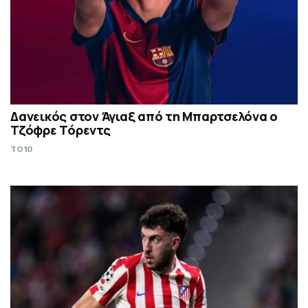
Δανεικός στον Άγιαξ από τη Μπαρτσελόνα ο
Τζόφρε Τόρεντς
TO10