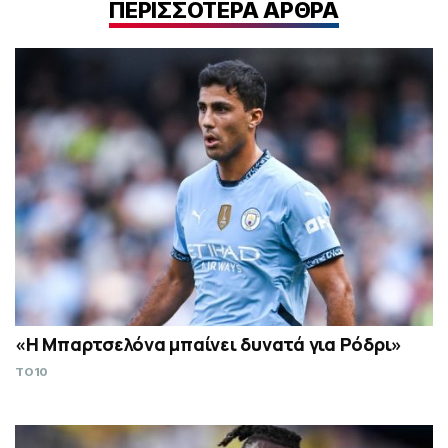
ΠΕΡΙΣΣΟΤΕΡΑ ΑΡΘΡΑ
«Η Μπαρτσελόνα μπαίνει δυνατά για Ρόδρι»
TO10