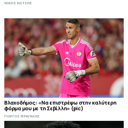
ΝΙΚΟΣ ΚΩΤΣΗΣ
Βλαχοδήμος: «Να επιστρέψω στην καλύτερη
φόρμα μου με τη Σεβίλλη» (pic)
ΓΙΩΡΓΟΣ ΦΡΑΓΑΚΗΣ