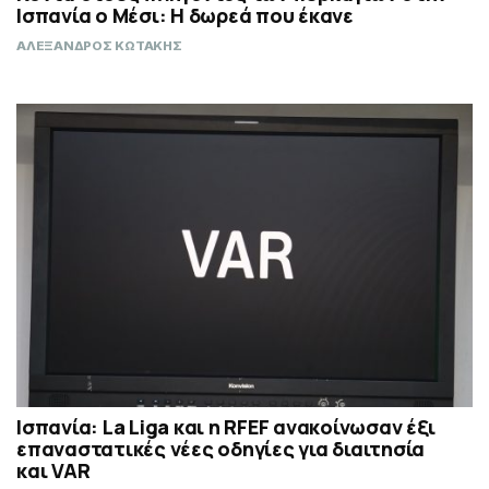
Ισπανία ο Μέσι: Η δωρεά που έκανε
ΑΛΕΞΑΝΔΡΟΣ ΚΩΤΑΚΗΣ
Ισπανία: La Liga και η RFEF ανακοίνωσαν έξι
επαναστατικές νέες οδηγίες για διαιτησία
και VAR