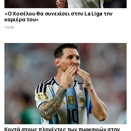
«Ο Χοσέλου θα συνεχίσει στην La Liga την
καριέρα του»
TO10
Κοντά στους πληγέντες των πυρκαγιών στην