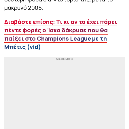
μακρυνό 2005.
Διαβάστε επίσης: Τι κι αν το έχει πάρει
πέντε φορές ο Ίσκο δάκρυσε που θα
παίξει στο Champions League με τη
Μπέτις (vid)