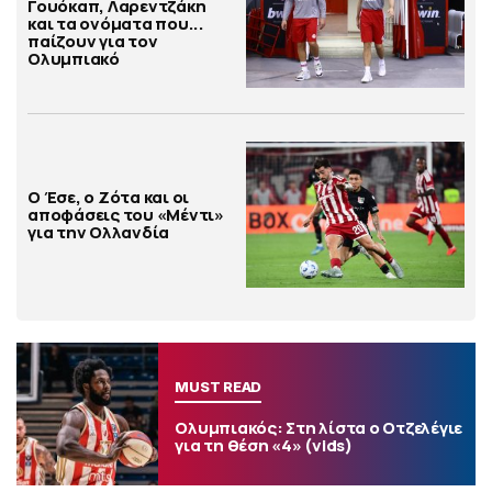
Γουόκαπ, Λαρεντζάκη
και τα ονόματα που...
παίζουν για τον
Ολυμπιακό
Ο Έσε, ο Ζότα και οι
αποφάσεις του «Μέντι»
για την Ολλανδία
MUST READ
Ολυμπιακός: Στη λίστα ο Οτζελέγιε
για τη θέση «4» (vids)