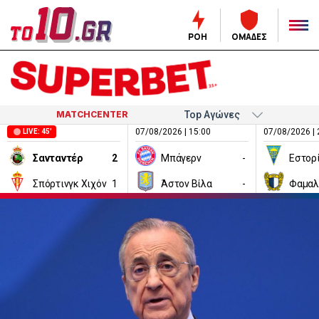
ΡΟΗ
ΟΜΑΔΕΣ
MATCHCENTER
07/08/2026 | 15:00
07/08/2026 | 
LIVE: 45'
Σανταντέρ
2
Μπάγερν
-
Εστορ
Σπόρτινγκ Χιχόν
1
Άστον Βίλα
-
Φαμαλ