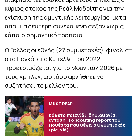
κύριος στόχος της Ρεάλ Μαδρίτης για την
ενίσχυση της αμυντικής λειτουργίας, μετά
από μια δεύτερη συνεχόμενη σεζόν χωρίς
κάποιο σημαντικό τρόπαιο.
Ο Γάλλος διεθνής (27 συμμετοχές), φιναλίστ
στο Παγκόσμιο Κύπελλο του 2022,
προετοιμάζεται για το Μουντιάλ 2026 με
τους «μπλε», ωστόσο αρνήθηκε να
συζητήσει το μέλλον του.
MUST READ
Κάθετο παιχνίδι, δημιουργία,
ένταση: Το scouting report του
Πουέρτα που θέλει ο Ολυμπιακός
(pic, vid)