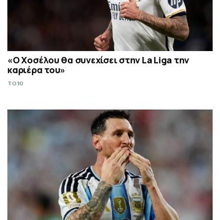
«Ο Χοσέλου θα συνεχίσει στην La Liga την
καριέρα του»
TO10