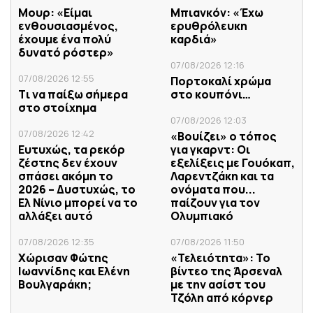
Μουρ: «Είμαι
Μπιανκόν: «Έχω
ενθουσιασμένος,
ερυθρόλευκη
έχουμε ένα πολύ
καρδιά»
δυνατό ρόστερ»
07/08/2026 12:16
07/08/2026 12:55
Πορτοκαλί χρώμα
Tι να παίξω σήμερα
στο κουπόνι…
στο στοίχημα
07/08/2026 12:03
07/08/2026 12:42
«Βουίζει» ο τόπος
Ευτυχώς, τα ρεκόρ
για γκαρντ: Οι
ζέστης δεν έχουν
εξελίξεις με Γουόκαπ,
σπάσει ακόμη το
Λαρεντζάκη και τα
2026 – Δυστυχώς, το
ονόματα που...
Ελ Νίνιο μπορεί να το
παίζουν για τον
αλλάξει αυτό
Ολυμπιακό
07/08/2026 12:35
07/08/2026 11:50
Χώρισαν Φώτης
«Τελειότητα»: Το
Ιωαννίδης και Ελένη
βίντεο της Άρσεναλ
Βουλγαράκη;
με την ασίστ του
Τζόλη από κόρνερ