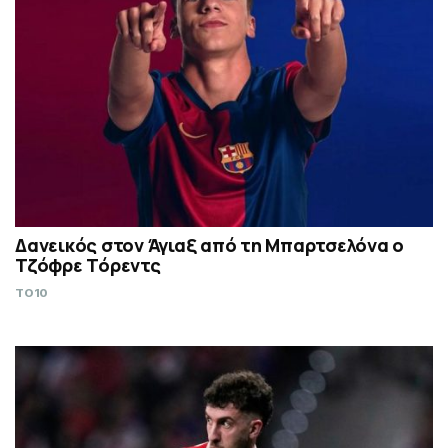
Δανεικός στον Άγιαξ από τη Μπαρτσελόνα ο
Τζόφρε Τόρεντς
TO10