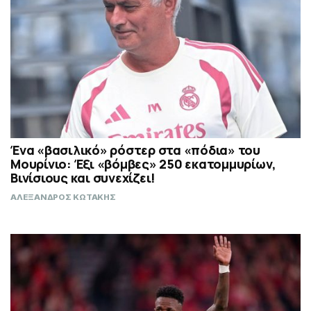
Ένα «βασιλικό» ρόστερ στα «πόδια» του
Μουρίνιο: Έξι «βόμβες» 250 εκατομμυρίων,
Βινίσιους και συνεχίζει!
ΑΛΕΞΑΝΔΡΟΣ ΚΩΤΑΚΗΣ