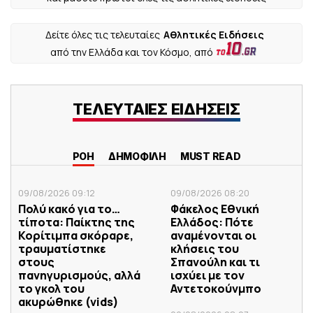
Δείτε όλες τις τελευταίες
Αθλητικές Ειδήσεις
από την Ελλάδα και τον Κόσμο, από
ΤΕΛΕΥΤΑΙΕΣ ΕΙΔΗΣΕΙΣ
ΡΟΗ
ΔΗΜΟΦΙΛΗ
MUST READ
09/08/2026 09:12
09/08/2026 08:20
Πολύ κακό για το…
Φάκελος Εθνική
τίποτα: Παίκτης της
Ελλάδος: Πότε
Κορίτιμπα σκόραρε,
αναμένονται οι
τραυματίστηκε
κλήσεις του
στους
Σπανούλη και τι
πανηγυρισμούς, αλλά
ισχύει με τον
το γκολ του
Αντετοκούνμπο
ακυρώθηκε (vids)