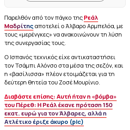
Παρελθόν από τον πάγκο της
Ρεάλ
Μαδρίτης
αποτελεί ο Άλβαρο Αρμπελόα, με
τους «μερένγκες» να ανακοινώνουν τη λύση
της συνεργασίας τους.
Ο Ισπανός τεχνικός είχε αντικαταστήσει
τον Τσάμπι Αλόνσο στα μέσα της σεζόν, και
η «βασίλισσα» πλέον ετοιμάζεται για τη
δεύτερη θητεία του Ζοσέ Μουρίνιο.
Διαβάστε επίσης: Αυτή ήταν η «βόμβα»
του Πέρεθ: Η Ρεάλ έκανε πρόταση 150
εκατ. ευρώ για τον Άλβαρες, αλλά η
Ατλέτικο έριξε άκυρο (pic)