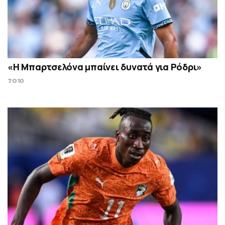
«Η Μπαρτσελόνα μπαίνει δυνατά για Ρόδρι»
TO10