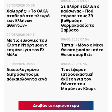
09/08/2026 08:07
09/08/2026 08:59
Σε πλήρη εξέλιξη ο
Χαλιορής: «Το ΟΑΚΑ
καύσωνας – Πού
σταθερά στο πλευρό
πέρασε τους 39
των Ελλήνων
βαθμούς η
αθλητών»
θερμοκρασία το
Σάββατο
09/08/2026 08:46
09/08/2026 07:54
Με τις ευλογίες του
Κλοπ η Ντόρτμουντ
Τάπια: «Μόνο ο Μέσι
επιμένει για τον Ελ
θα αποφασίσει πότε
Μάλα
θα αποσυρθεί»
09/08/2026 08:33
09/08/2026 07:41
Δικαιολογημένα
Τι ανέφερε η
διπρόσωπος με
ιατροδικαστική
αδικαιολόγητα κενά
έκθεση για τον
θάνατο του
Μπράντον Κλαρκ
Διαβάστε περισσότερα