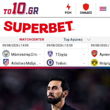
ΡΟΗ
ΟΜΑΔΕΣ
MATCHCENTER
09/08/2026 | 14:00
09/08/2026 | 15:00
09/08/2026 | 
Μάντσεστερ Σίτι
-
Τζοχόρ
-
Άρσεν
Ατλέτικο Μαδρίτης
-
Τσέλσι
-
Ντόρτ