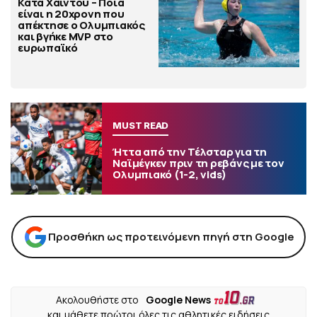
Κάτα Χάιντου – Ποια
είναι η 20χρονη που
απέκτησε ο Ολυμπιακός
και βγήκε MVP στο
ευρωπαϊκό
MUST READ
Ήττα από την Τέλσταρ για τη
Ναϊμέγκεν πριν τη ρεβάνς με τον
Ολυμπιακό (1-2, vids)
Προσθήκη ως προτεινόμενη πηγή στη Google
Ακολουθήστε στο
Google News
και μάθετε πρώτοι όλες τις αθλητικές ειδήσεις