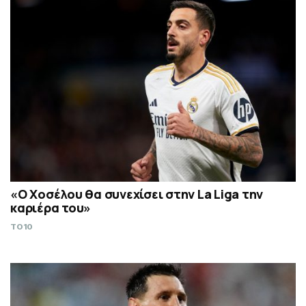
«Ο Χοσέλου θα συνεχίσει στην La Liga την
καριέρα του»
TO10