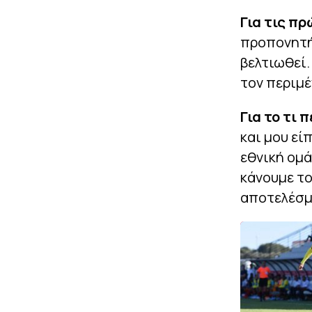
Για τις π
προπονητής
βελτιωθεί.
τον περιμέ
Για το τι 
και μου εί
εθνική ομά
κάνουμε τ
αποτελέσμ