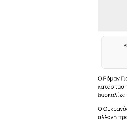
Α
Ο Ρόμαν Γι
κατάσταση 
δυσκολίες
Ο Ουκρανός
αλλαγή προ