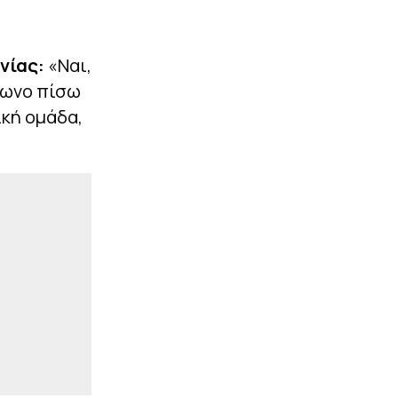
επιλογές – Όνειρό μου το
NBA Europe με τη
Βιλερμπάν»
νίας:
«Ναι,
|
TO10TV
20:53
έφωνο πίσω
Σοκ για τον ΠΑΟΚ στα 17
δευτερόλεπτα: Γκολ η
ική ομάδα,
Άντερλεχτ με το...
καλησπέρα! (vid)
|
ΕΠΙΚΑΙΡΟΤΗΤΑ
20:50
Σοβαρή σύγκρουση τραμ:
25 τραυματίες, τρεις
χαροπαλεύουν
ΠΕΡΙΣΣΟΤΕΡΑ