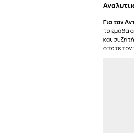
Αναλυτικ
Για τον Α
το έμαθα α
και συζητή
οπότε τον 