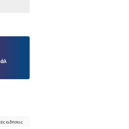
εάλ
κές ειδήσεις