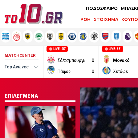
ΠΟΔΟΣΦΑΙΡΟ
ΜΠΑΣΚ
ΡΟΗ
ΣΤΟΙΧΗΜΑ
ΚΟΥΠΟ
LIVE: 45'
LIVE: 83'
MATCHCENTER
Σάλτσμπουργκ
0
Μονακό
Πάφος
0
Χετάφε
ΕΠΙΛΕΓΜΕΝΑ