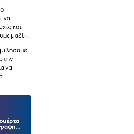
 ο
ι να
υχία και
υμε μαζί».
μιλήσαμε
 στην
α να
ά
Πουέρτα
γραφή...