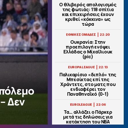
Ο θλιβερός απολογισμός
της φωτιάς: 118 σπίτια
και επιχειρήσεις έχουν
κριθεί «κόκκινα» ως
τώρα
|
ΕΘΝΙΚΕΣ ΟΜΑΔΕΣ
22:20
Ουκρανία: Στην
προεπιλογή ενόψει
Ελλάδας ο Μίχαϊλιουκ
(pic)
|
EUROPA LEAGUE
22:13
Παλικαρίσιο «διπλό» της
Μπεσίκτας επί της
Χράντετς, στο ματς που
 πόλεμο
ενδιαφέρει τον
Παναθηναϊκό (0-1)
– Δεν
|
EUROLEAGUE
22:06
Τα… αλλάζει ο Πάρκερ
μετά τις δηλώσεις για
κατάκτηση του ΝΒΑ
Europe (pic)