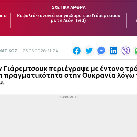
ΣΧΕΤΙΚΑ ΑΡΘΡΑ
ι ο
Κεφαλιά-κανονιά και γκολάρα του Γιάρεμτσουκ
με τη Λιόν! (vid)
ΜΑΤΙΚΟΣ
28.05.2026-11:24
 Γιάρεμτσουκ περιέγραψε με έντονο τρ
η πραγματικότητα στην Ουκρανία λόγω 
υ.