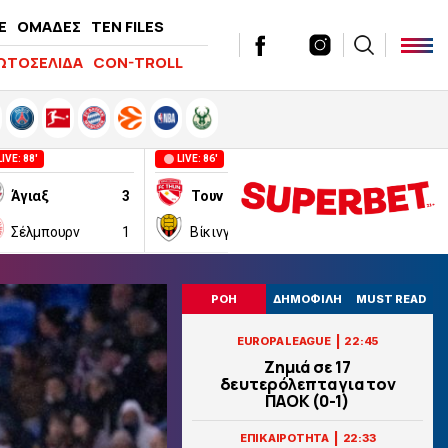
E
ΟΜΑΔΕΣ
TEN FILES
ΩΤΟΣΕΛΙΔΑ
CON-TROLL
LIVE: 88'
LIVE: 86'
LIVE: 80'
Άγιαξ
3
Τουν
2
Φιορεντίνα
Σέλμπουρν
1
Βίκινγκουρ Ρέικιαβικ
0
Λα Κορούνι
ΡΟΗ
ΔΗΜΟΦΙΛΗ
MUST READ
|
EUROPA LEAGUE
22:45
Ζημιά σε 17
δευτερόλεπτα για τον
ΠΑΟΚ (0-1)
|
ΕΠΙΚΑΙΡΟΤΗΤΑ
22:33