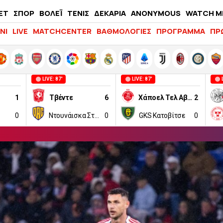
ΕΤ
ΣΠΟΡ
ΒΟΛΕΪ
ΤΕΝΙΣ
ΔΕΚΑΡΙΑ
ANONYMOUS
WATCH M
LIFEWITNESS
ΝΙ
LIVE
MATCHCENTER
ΒΑΘΜΟΛΟΓΙΕΣ
ΠΡΟΓΡΑΜΜΑ
ΠΡ
LIVE: 87'
LIVE: 87'
1
Τβέντε
6
Χάποελ Τελ Αβίβ
2
0
Ντουνάισκα Στρέντα
0
GKS Κατοβίτσε
0