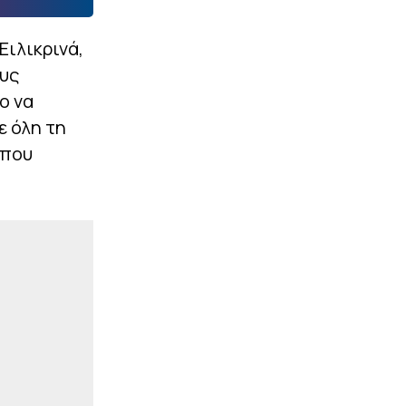
Ειλικρινά,
ους
ο να
ε όλη τη
 που