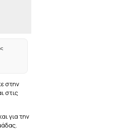
|
TO10TV
21:34
Χαμός στην Τούμπα:
Έχασε πέναλτι ο
Μιχαηλίδης, σκόραρε ο
Μύθου και ακυρώθηκε το
γκολ - Επέμβαση του VAR
σε δεύτερη περίπτωση
πέναλτι! (vids)
ης
|
ΜΟΥΝΤΙΑΛ 2026
21:17
Η Ομοσπονδία της
Αργεντινής καθιέρωσε
Εθνική γιορτή για τη νίκη
επί της Αγγλίας στο
Μουντιάλ!
κε στην
ι στις
|
EUROPA LEAGUE
21:10
«Πάτησε» τη Μακάμπι η
ΤΣΣΚΑ Σόφιας και…
βλέπει ΟΦΗ (0-3)
αι για την
|
EUROLEAGUE
21:04
μάδας.
Πάρκερ: «Έπρεπε να
γίνουν κάποιες δύσκολες