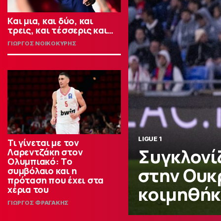
Και μια, και δύο, και
τρεις, και τέσσερις και…
ΓΙΩΡΓΟΣ ΝΟΙΚΟΚΥΡΗΣ
LIGUE 1
Τι γίνεται με τον
Συγκλονίζ
Λαρεντζάκη στον
Ολυμπιακό: Το
στην Ουκρ
συμβόλαιο και η
πρόταση που έχει στα
κοιμηθήκ
χέρια του
ΓΙΩΡΓΟΣ ΦΡΑΓΑΚΗΣ