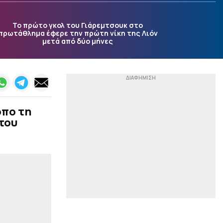
|
TO10TV
21:56
Το πρώτο γκολ του Γιάρεμτσουκ στο
Έπος στη Χιλή:
πρωτάθλημα έφερε την πρώτη νίκη της Λιόν
Αλεξιπτωτιστής
μετά από δύο μήνες
προσγειώθηκε στο
γήπεδο για να δώσει τη
φανέλα στον Βοζίνια (vid)
|
EUROPA LEAGUE
21:49
Ο ΠΑΟΚ δεν θα έχει τον
Χατζηδιάκο στις
όπο τη
Βρυξέλλες
του
|
STOIXIMAN SUPERLEAGUE
21:47
Ο Ολυμπιακός, ο
Γκουστάβο Πουέρτα και
οι συζητήσεις για τη
μεταγραφή...
|
LA LIGA
21:37
Ανανέωσε ο Βινίσιους με
τη Ρεάλ Μαδρίτης (pic)