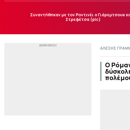
Συναντήθηκαν με τον Ροντινέι ο Γιάρεμτσουκ κα
Στρεφέτσα (pic)
ΑΛΕΞΗΣ ΓΡΑΜ
Ο Ρόμαν
δύσκολ
πολέμο