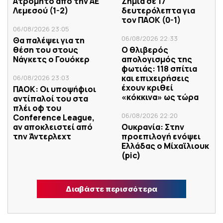
Ατρόμητο από την ΑΕ
Ζημιά σε 17
Λεμεσού (1-2)
δευτερόλεπτα για
τον ΠΑΟΚ (0-1)
06/08/2026 23:05
06/08/2026 22:33
Θα παλέψει για τη
θέση του στους
Ο θλιβερός
Νάγκετς ο Γουόκερ
απολογισμός της
φωτιάς: 118 σπίτια
και επιχειρήσεις
06/08/2026 23:03
έχουν κριθεί
ΠΑΟΚ: Οι υποψήφιοι
«κόκκινα» ως τώρα
αντίπαλοί του στα
πλέι οφ του
06/08/2026 22:20
Conference League,
αν αποκλειστεί από
Ουκρανία: Στην
την Άντερλεχτ
προεπιλογή ενόψει
Ελλάδας ο Μίχαϊλιουκ
(pic)
Διαβάστε περισσότερα