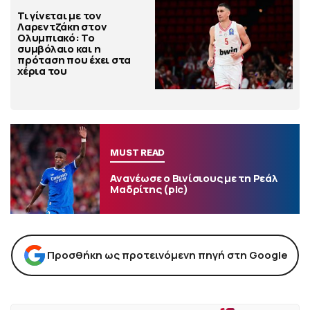
Τι γίνεται με τον
Λαρεντζάκη στον
Ολυμπιακό: Το
συμβόλαιο και η
πρόταση που έχει στα
χέρια του
MUST READ
Ανανέωσε ο Βινίσιους με τη Ρεάλ
Μαδρίτης (pic)
Προσθήκη ως προτεινόμενη πηγή στη Google