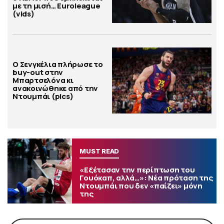
με τη μισή… Euroleague
(vids)
Ο Σενγκέλια πλήρωσε το
buy-out στην
Μπαρτσελόνα κι
ανακοινώθηκε από την
Ντουμπάι (pics)
MUST READ
«Εξέτασαν την περίπτωση του
Γουόκαπ, αλλά…»: Νέα πρόταση της
Ντουμπάι που δεν «παίζει» μόνη
της