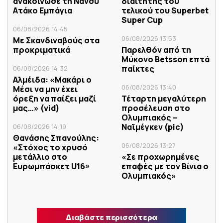
ανακοίνωσε τη Νάνσυ
διαιτητής του
Ατάκο Εμπάγια
τελικού του Superbet
Super Cup
06/08/2026 14:45
06/08/2026 13:53
Με Σκανδιναβούς στα
προκριματικά
Παρελθόν από τη
Μύκονο Betsson επτά
παίκτες
06/08/2026 14:32
Αλμέιδα: «Μακάρι ο
06/08/2026 13:40
Μέσι να μην έχει
όρεξη να παίξει μαζί
Τέταρτη μεγαλύτερη
μας…» (vid)
προσέλευση στο
Ολυμπιακός –
Ναϊμέγκεν (pic)
06/08/2026 14:19
Θανάσης Σπανούλης:
06/08/2026 13:27
«Στόχος το χρυσό
μετάλλιο στο
«Σε προχωρημένες
Ευρωμπάσκετ U16»
επαφές με τον Βίνια ο
Ολυμπιακός»
Διαβάστε περισσότερα