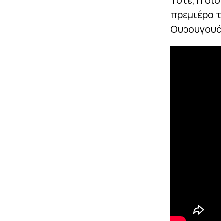
Τότε, η δι
πρεμιέρα τ
Ουρουγουά