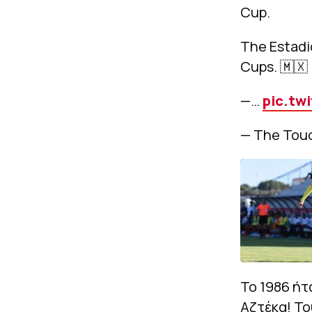
Cup.
The Estadi
Cups. 🇲🇽
—…
pic.tw
— The Touc
Το 1986 ήτ
Αζτέκα! Το