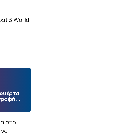
ost 3 World
Πουέρτα
γραφή...
σα στο
 να