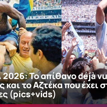
2026: Το απίθανο déjà vu
 και το Αζτέκα που έχει σ
ς (pics+vids)