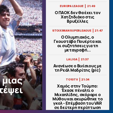
|
EUROPA LEAGUE
21:49
Ο ΠΑΟΚ δεν θα έχει τον
Χατζηδιάκο στις
Βρυξέλλες
|
STOIXIMAN SUPERLEAGUE
21:47
Ο Ολυμπιακός, ο
Γκουστάβο Πουέρτα και
οι συζητήσεις για τη
μεταγραφή...
|
LA LIGA
21:37
Ανανέωσε ο Βινίσιους με
τη Ρεάλ Μαδρίτης (pic)
 μιας
|
TO10TV
21:34
Χαμός στην Τούμπα:
τέψει
Έχασε πέναλτι ο
Μιχαηλίδης, σκόραρε ο
Μύθου και ακυρώθηκε το
γκολ - Επέμβαση του VAR
σε δεύτερη περίπτωση
πέναλτι! (vids)