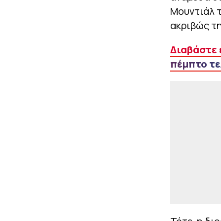
Μουντιάλ τ
ακριβώς τη
Διαβάστε 
πέμπτο τε