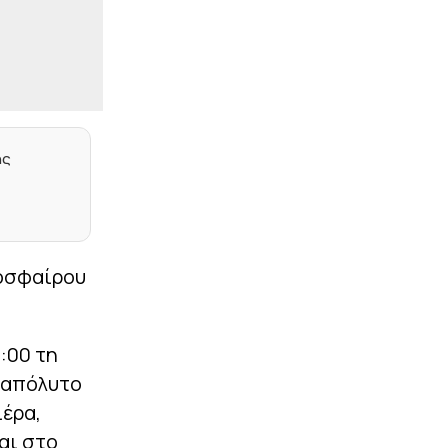
Άντερλεχτ με το...
καλησπέρα! (vid)
|
ΕΠΙΚΑΙΡΟΤΗΤΑ
20:50
Σοβαρή σύγκρουση τραμ:
25 τραυματίες, τρεις
χαροπαλεύουν
|
EUROLEAGUE
20:38
ης
Κάνααν: «Ξύπνησα ένα
πρωί και το συμβόλαιό
μου είχε λήξει»
|
ΠΟΔΟΣΦΑΙΡΟ
20:30
δοσφαίρου
Πιέζουν και οι
ποδοσφαιριστές για την
παραίτηση Ινφαντίνο: Η
επιστολή της FIFPRO!
:00 τη
|
STOIXIMAN SUPERLEAGUE
20:25
ο απόλυτο
Παναθηναϊκός: Πρώτη
για Λιβάι Γκαρσία
ιέρα,
αι στο
|
EUROPA LEAGUE
20:15