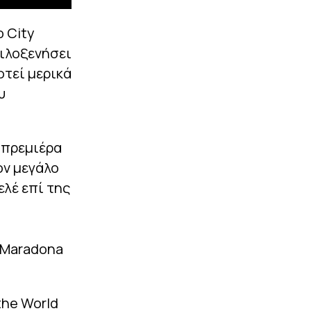
o City
φιλοξενήσει
φτεί μερικά
υ
 πρεμιέρα
ον μεγάλο
ελέ επί της
o Maradona
the World