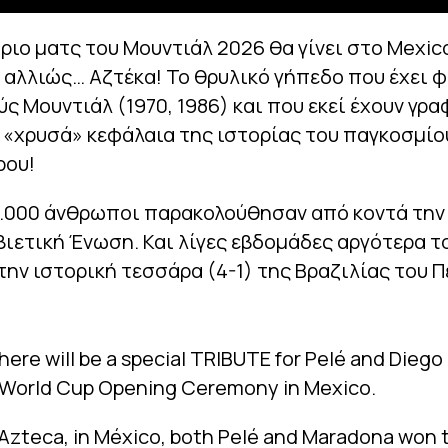
ριο ματς του Μουντιάλ 2026 θα γίνει στο Mexic
 αλλιώς… Αζτέκα! Το θρυλικό γήπεδο που έχει 
ύς Μουντιάλ (1970, 1986) και που εκεί έχουν γρα
 «χρυσά» κεφάλαια της ιστορίας του παγκοσμίο
ρου!
10.000 άνθρωποι παρακολούθησαν από κοντά την
ιετική Ένωση. Και λίγες εβδομάδες αργότερα τ
 την ιστορική τεσσάρα (4-1) της Βραζιλίας του Π
There will be a special TRIBUTE for Pelé and Dieg
 World Cup Opening Ceremony in Mexico.
 Azteca, in México, both Pelé and Maradona won 