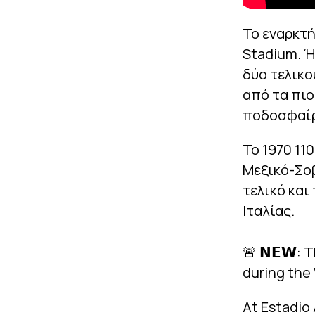
Το εναρκτή
Stadium. Ή
δύο τελικο
από τα πιο
ποδοσφαί
Το 1970 1
Μεξικό-Σοβ
τελικό και
Ιταλίας.
🚨 𝗡𝗘𝗪: 
during the
At Estadio