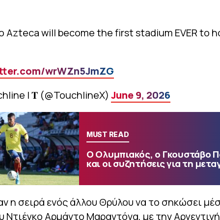
o Azteca will become the first stadium EVER to h
itter.com/wrWZn5JmZG
hline | 𝐓 (@TouchlineX)
June 9, 2026
MUST READ
Ο Ολυμπιακός, ο Γκουστάβο 
και οι συζητήσεις για τη μετα
αν η σειρά ενός άλλου Θρύλου να το σηκώσει μέ
υ Ντιέγκο Αρμάντο Μαραντόνα, με την Αργεντινή