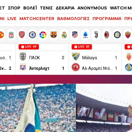
ΕΤ
ΣΠΟΡ
ΒΟΛΕΪ
ΤΕΝΙΣ
ΔΕΚΑΡΙΑ
ANONYMOUS
WATCH M
LIFEWITNESS
ΝΙ
LIVE
MATCHCENTER
ΒΑΘΜΟΛΟΓΙΕΣ
ΠΡΟΓΡΑΜΜΑ
ΠΡ
LIVE: 49'
LIVE: 45'
Μπεϊτάρ Ιερουσαλήμ
1
ΠΑΟΚ
0
Μάλαγα
1
Αούστρια Βιέννης
2
Άντερλεχτ
1
Αλ-Αραμπί Ντόχα
1