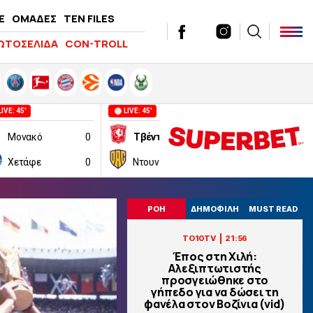
E
ΟΜΑΔΕΣ
TEN FILES
ΩΤΟΣΕΛΙΔΑ
CON-TROLL
LIVE: 45'
LIVE: 45'
LIVE: 45'
Μονακό
0
Τβέντε
2
Χετάφε
0
Ντουνάισκα Στρέντα
0
GKS Κατοβί
ΡΟΗ
ΔΗΜΟΦΙΛΗ
MUST READ
|
TO10TV
21:56
Έπος στη Χιλή:
Αλεξιπτωτιστής
προσγειώθηκε στο
γήπεδο για να δώσει τη
φανέλα στον Βοζίνια (vid)