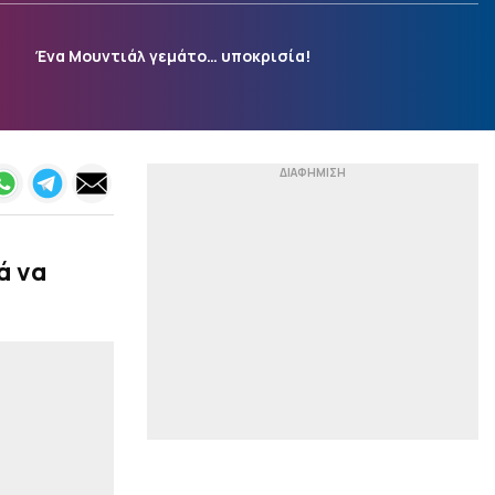
|
ΜΟΥΝΤΙΑΛ 2026
21:17
Ένα Μουντιάλ γεμάτο… υποκρισία!
Η Ομοσπονδία της
Αργεντινής καθιέρωσε
Εθνική γιορτή για τη νίκη
επί της Αγγλίας στο
Μουντιάλ!
|
EUROPA LEAGUE
21:10
«Πάτησε» τη Μακάμπι η
ΤΣΣΚΑ Σόφιας και…
βλέπει ΟΦΗ (0-3)
ά να
|
EUROLEAGUE
21:04
Πάρκερ: «Έπρεπε να
γίνουν κάποιες δύσκολες
επιλογές – Όνειρό μου το
NBA Europe με τη
Βιλερμπάν»
|
TO10TV
20:53
Σοκ για τον ΠΑΟΚ στα 17
δευτερόλεπτα: Γκολ η