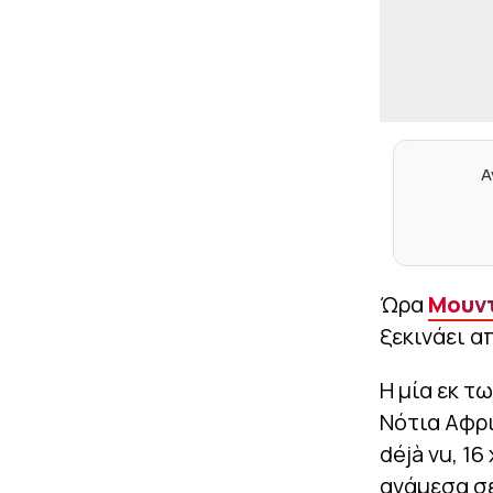
Α
Ώρα
Μουν
ξεκινάει α
Η μία εκ τ
Νότια Αφρι
déjà vu, 16
ανάμεσα σε