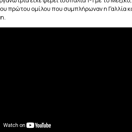
οργανώτρια είχε φέρει ισοπαλία 1-1 με το Μεξικό
ου πρώτου ομίλου που συμπλήρωναν η Γαλλία κ
η.