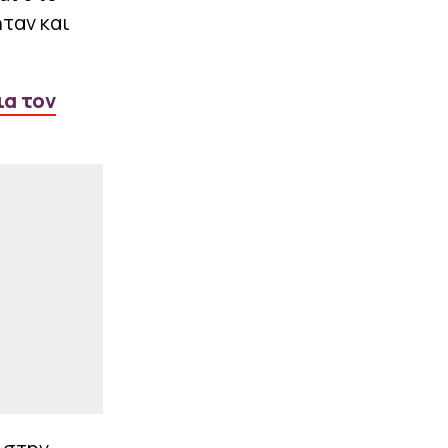
ήταν και
Live η πρώτη αναμέτρηση
του ΠΑΟΚ με την
Άντερλεχτ για τον 3ο
προκριματικό του
Europa League
ια τον
|
ΕΠΙΚΑΙΡΟΤΗΤΑ
20:10
Η Ευρώπη σε πύρινο
κλοιό: Ποια μέσα
διαθέτει η ΕΕ για την
καταπολέμηση των
δασικών πυρκαγιών; Είναι
αρκετά;
ΠΕΡΙΣΣΟΤΕΡΑ