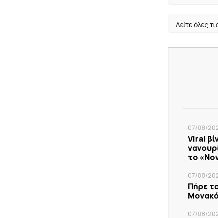
Δείτε όλες τι
07/08/202
Viral β
νανουρί
το «No
07/08/20
Πήρε το
Μονακό 
07/08/20