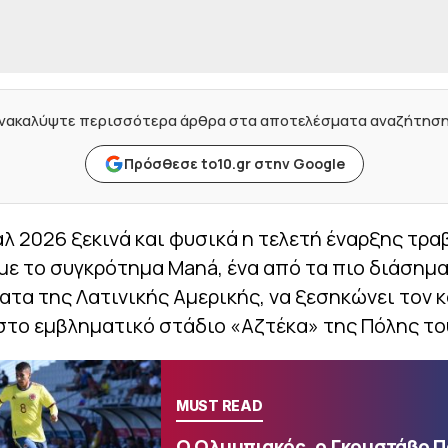
νακαλύψτε περισσότερα άρθρα στα αποτελέσματα αναζήτησ
Πρόσθεσε to10.gr στην Google
λ 2026 ξεκινά και φυσικά η τελετή έναρξης τρα
με το συγκρότημα Maná, ένα από τα πιο διάσημ
τα της Λατινικής Αμερικής, να ξεσηκώνει τον 
στο εμβληματικό στάδιο «Αζτέκα» της Πόλης το
MUST READ
Ο Ολυμπιακός, ο Γκουστάβο 