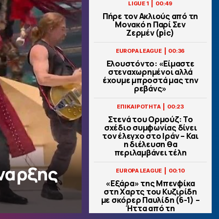
|
LIGUE 1
00:49
Πήρε τον Ακλιούς από τη
Μονακό η Παρί Σεν
Ζερμέν (pic)
|
EUROPA LEAGUE
00:36
Ελουστόντο: «Είμαστε
στεναχωρημένοι αλλά
έχουμε μπροστά μας την
ρεβάνς»
|
ΕΠΙΚΑΙΡΟΤΗΤΑ
00:23
Στενά του Ορμούζ: Το
σχέδιο συμφωνίας δίνει
τον έλεγχο στο Ιράν – Και
η διέλευση θα
περιλαμβάνει τέλη
έναρξης
|
EUROPA LEAGUE
00:10
«Εξάρα» της Μπενφίκα
στη Χαρτς του Κυζιρίδη
με σκόρερ Παυλίδη (6-1) –
Ήττα από τη
Σάλτσμπουργκ για την