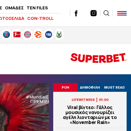
E
ΟΜΑΔΕΣ
TEN FILES
ΩΤΟΣΕΛΙΔΑ
CON-TROLL
ΡΟΗ
ΔΗΜΟΦΙΛΗ
MUST READ
|
LIFEWITNESS
01:00
Viral βίντεο: Γάλλος
μουσικός νανουρίζει
αγέλη λιονταριών με το
«November Rain»