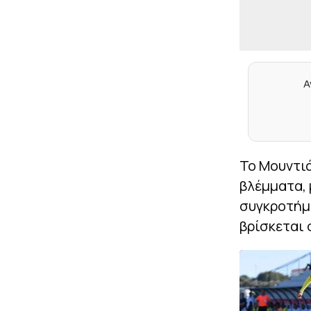
Α
Το Μουντιά
βλέμματα, 
συγκροτήμα
βρίσκεται 