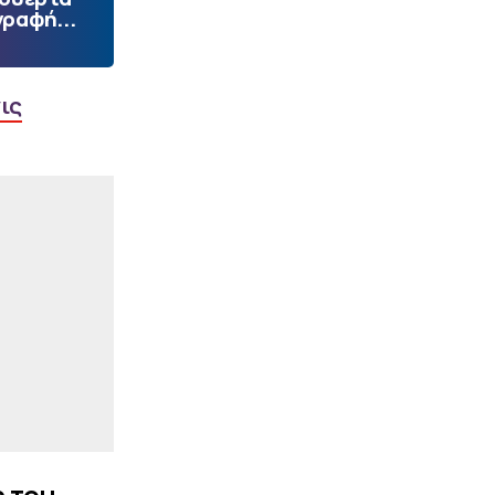
γραφή...
|
UEFA CONFERENCE LEAGUE
23:03
ΠΑΟΚ: Οι υποψήφιοι
αντίπαλοί του στα πλέι
οφ του Conference
ις
League, αν αποκλειστεί
από την Άντερλεχτ
|
STOIXIMAN SUPERLEAGUE
22:59
«Εξετάζει την
περίπτωση του Τζέιλεν
Μπλέσα ο Ολυμπιακός»
(vids)
ΠΕΡΙΣΣΟΤΕΡΑ