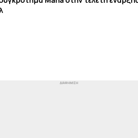
 συγκρότημα Maná στην τελετή έναρξης
λ