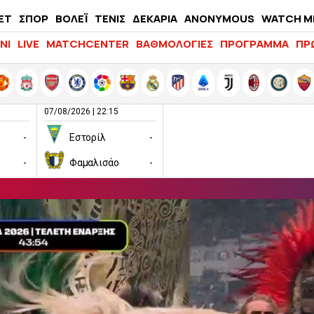
ΕΤ
ΣΠΟΡ
ΒΟΛΕΪ
ΤΕΝΙΣ
ΔΕΚΑΡΙΑ
ANONYMOUS
WATCH M
LIFEWITNESS
ΝΙ
LIVE
MATCHCENTER
ΒΑΘΜΟΛΟΓΙΕΣ
ΠΡΟΓΡΑΜΜΑ
ΠΡ
07/08/2026 | 22:15
-
Εστορίλ
-
-
Φαμαλισάο
-