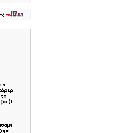
από
τη
σκόρερ
 τη
φο (1-
χάσαμε
ζαμε