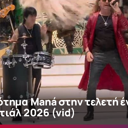
ότημα Maná στην τελετή 
τιάλ 2026 (vid)