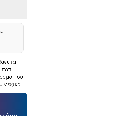
έδαφος για τη 10η θέση η
Ελλάδα, απομακρύνθηκαν
Τσεχία και Πολωνία
|
ΕΠΙΚΑΙΡΟΤΗΤΑ
23:27
Σύλληψη αστυνομικού
στη Μύκονο – Οδηγούσε
ης
επικίνδυνα και αρνήθηκε
να σταματήσει σε έλεγχο
συναδέλφων του
|
EUROPA LEAGUE
23:14
Σκόραρε από την άσπρη
βάει τα
βούλα ο Παυλίδης (vid)
α ποπ
|
PRE SEASON
23:13
κόσμο που
Φιλική ήττα για τον
υ Μεξικό.
Ατρόμητο από την ΑΕ
Λεμεσού (1-2)
|
NBA
23:05
Θα παλέψει για τη θέση
του στους Νάγκετς ο
Γουόκερ
Πουέρτα