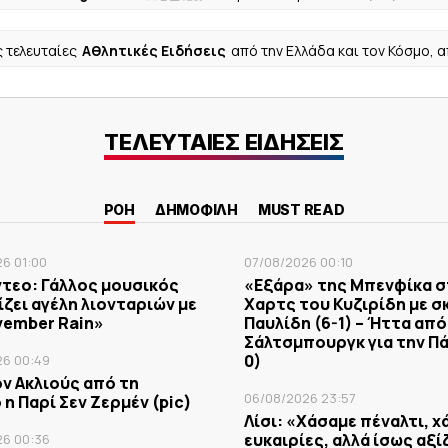
ς τελευταίες
Αθλητικές Ειδήσεις
από την Ελλάδα και τον Κόσμο, 
ΤΕΛΕΥΤΑΙΕΣ ΕΙΔΗΣΕΙΣ
ΡΟΗ
ΔΗΜΟΦΙΛΗ
MUST READ
6 01:00
07/08/2026 00:10
ίντεο: Γάλλος μουσικός
«Εξάρα» της Μπενφίκα σ
ζει αγέλη λιονταριών με
Χαρτς του Κυζιρίδη με 
vember Rain»
Παυλίδη (6-1) – Ήττα από
Σάλτσμπουργκ για την Πά
0)
26 00:49
ν Ακλιούς από τη
06/08/2026 23:57
η Παρί Σεν Ζερμέν (pic)
Λίσι: «Χάσαμε πέναλτι, 
ευκαιρίες, αλλά ίσως αξί
26 00:36