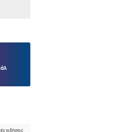
εάλ
κές ειδήσεις