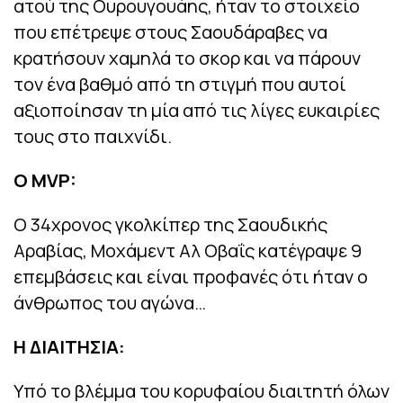
ατού της Ουρουγουάης, ήταν το στοιχείο
που επέτρεψε στους Σαουδάραβες να
κρατήσουν χαμηλά το σκορ και να πάρουν
τον ένα βαθμό από τη στιγμή που αυτοί
αξιοποίησαν τη μία από τις λίγες ευκαιρίες
τους στο παιχνίδι.
O MVP:
Ο 34χρονος γκολκίπερ της Σαουδικής
Αραβίας, Μοχάμεντ Αλ Οβαΐς κατέγραψε 9
επεμβάσεις και είναι προφανές ότι ήταν ο
άνθρωπος του αγώνα…
Η ΔΙΑΙΤΗΣΙΑ:
Υπό το βλέμμα του κορυφαίου διαιτητή όλων