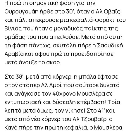
Η πρώτη σημαντική φάση για την
Ουρουγουάη ήρθε στο 30′, όταν ο Αλ Οβαΐς
και πάλι απέκρουσε μια κεφαλιά-ψαράκι του
Βίνιας που ήταν ο μοναδικός παίκτης της
ομάδας του που απειλούσε. Μετά από αυτή
τη φάση πάντως, σκυτάλη πήρε η Σαουδική
Αραβία και αφού πρώτα προειδοποίησε,
μετά άνοιξε το σκορ.
Στο 38′, μετά από κόρνερ, η μπάλα έφτασε
στον στόπερ Αλ Αμρί που σούταρε δυνατά
και ανάγκασε τον 40χρονο Μουσλέρα σε
εντυπωσιακή και δύσκολη επέμβαση! Τρία
λεπτά μετά όμως, τον νίκησε! Στο 41′ και
μετά από νέο κόρνερ του Αλ Τζουβαΐρ, ο
Κανό πήρε την πρώτη κεφαλιά, ο Μουσλέρα