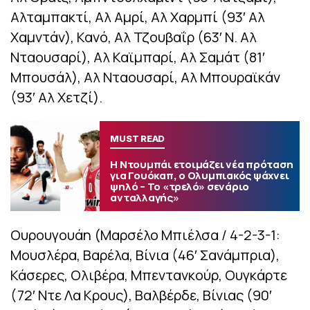
Αλταμπακτί, Αλ Αμρί, Αλ Χαρμπί (93′ Αλ
Χαμντάν), Κανό, Αλ Τζουβαΐρ (63′ Ν. Αλ
Νταουσαρί), Αλ Καϊμπαρί, Αλ Σαμάτ (81′
Μπουσάλ), Αλ Νταουσαρί, Αλ Μπουραϊκάν
(93′ Αλ Χετζί).
MUST READ
Η Ντουμπάι ετοιμάζει νέα πρόταση
για Γουόκαπ, ο Ολυμπιακός ψάχνει
ψηλό – Το «τρελό» σενάριο
ανταλλαγής»
Ουρουγουάη (Μαρσέλο Μπιέλσα / 4-2-3-1:
Μουσλέρα, Βαρέλα, Βίνια (46′ Σανάμπρια),
Κάσερες, Ολιβέρα, Μπεντανκούρ, Ουγκάρτε
(72′ Ντε Λα Κρους), Βαλβέρδε, Βίνιας (90′