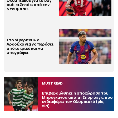
Ολυμπιακός για το buy
out, τι ζητάει από την
Ντουμπάι»
Στο Λίβερπουλ ο
Αραούχο για να περάσει
από ιατρικά και να
υπογράψει
MUST READ
Επιβεβαιώθηκε η αποχώρηση του
Μπραγκάνσα από τη Σπόρτινγκ, που
ενδιαφέρει τον Ολυμπιακό (pic,
vid)