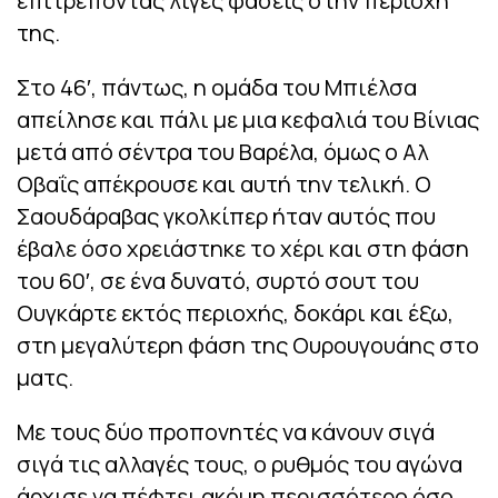
επιτρέποντας λίγες φάσεις στην περιοχή
της.
Στο 46′, πάντως, η ομάδα του Μπιέλσα
απείλησε και πάλι με μια κεφαλιά του Βίνιας
μετά από σέντρα του Βαρέλα, όμως ο Αλ
Οβαΐς απέκρουσε και αυτή την τελική. Ο
Σαουδάραβας γκολκίπερ ήταν αυτός που
έβαλε όσο χρειάστηκε το χέρι και στη φάση
του 60′, σε ένα δυνατό, συρτό σουτ του
Ουγκάρτε εκτός περιοχής, δοκάρι και έξω,
στη μεγαλύτερη φάση της Ουρουγουάης στο
ματς.
Με τους δύο προπονητές να κάνουν σιγά
σιγά τις αλλαγές τους, ο ρυθμός του αγώνα
άρχισε να πέφτει ακόμη περισσότερο όσο