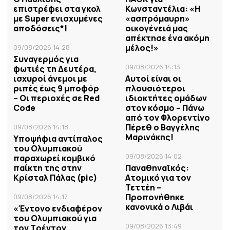
επιστρέφει στα γκολ
Κωνσταντέλια: «Η
με Super ενισχυμένες
«ασπρόμαυρη»
αποδόσεις*!
οικογένειά μας
απέκτησε ένα ακόμη
μέλος!»
09/08/2026 14:28
Συναγερμός για
09/08/2026 14:13
φωτιές τη Δευτέρα,
ισχυροί άνεμοι με
Αυτοί είναι οι
ριπές έως 9 μποφόρ
πλουσιότεροι
– Οι περιοχές σε Red
ιδιοκτήτες ομάδων
Code
στον κόσμο – Πάνω
από τον Φλορεντίνο
Πέρεθ ο Βαγγέλης
09/08/2026 14:18
Μαρινάκης!
Υποψήφια αντίπαλος
του Ολυμπιακού
09/08/2026 14:02
παραχωρεί κομβικό
παίκτη της στην
Παναθηναϊκός:
Κρίσταλ Πάλας (pic)
Ατομικό για τον
Τεττέη –
Προπονήθηκε
09/08/2026 14:17
κανονικά ο Λιβάι
«Έντονο ενδιαφέρον
του Ολυμπιακού για
09/08/2026 13:49
τον Τρέντον