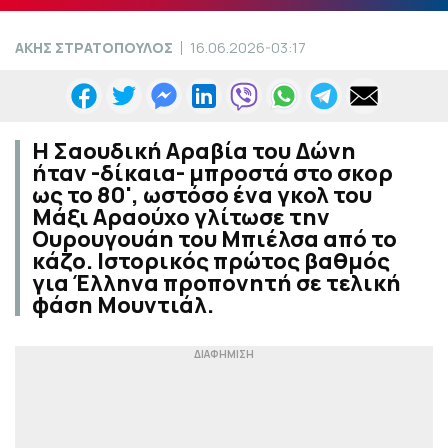
ΑΚΗΣ ΣΤΡΑΤΟΠΟΥΛΟΣ
16.06.2026-03:17
Η Σαουδική Αραβία του Δώνη
ήταν -δίκαια- μπροστά στο σκορ
ως το 80', ωστόσο ένα γκολ του
Μάξι Αραούχο γλίτωσε την
Ουρουγουάη του Μπιέλσα από το
κάζο. Ιστορικός πρώτος βαθμός
για Έλληνα προπονητή σε τελική
φάση Μουντιάλ.