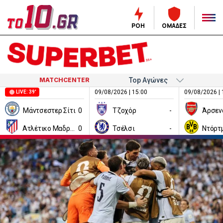
ΡΟΗ
ΟΜΑΔΕΣ
MATCHCENTER
09/08/2026 | 15:00
09/08/2026 | 
LIVE: 39'
Μάντσεστερ Σίτι
0
Τζοχόρ
-
Άρσεν
Ατλέτικο Μαδρίτης
0
Τσέλσι
-
Ντόρτ