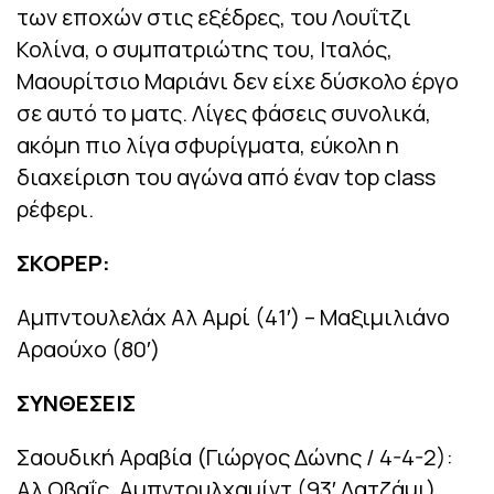
των εποχών στις εξέδρες, του Λουΐτζι
Κολίνα, ο συμπατριώτης του, Ιταλός,
Μαουρίτσιο Μαριάνι δεν είχε δύσκολο έργο
σε αυτό το ματς. Λίγες φάσεις συνολικά,
ακόμη πιο λίγα σφυρίγματα, εύκολη η
διαχείριση του αγώνα από έναν top class
ρέφερι.
ΣΚΟΡΕΡ:
Αμπντουλελάχ Αλ Αμρί (41′) – Μαξιμιλιάνο
Αραούχο (80′)
ΣΥΝΘΕΣΕΙΣ
Σαουδική Αραβία (Γιώργος Δώνης / 4-4-2):
Αλ Οβαΐς, Αμπντουλχαμίντ (93′ Λατζάμι),