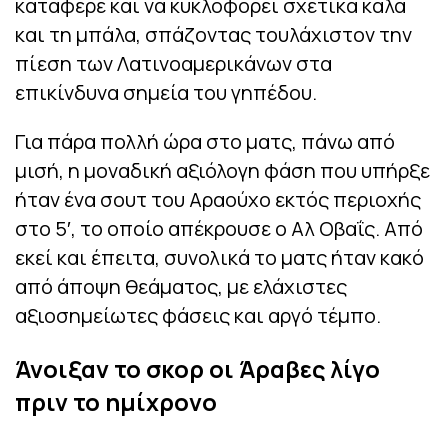
κατάφερε και να κυκλοφορεί σχετικά καλά
και τη μπάλα, σπάζοντας τουλάχιστον την
πίεση των Λατινοαμερικάνων στα
επικίνδυνα σημεία του γηπέδου.
Για πάρα πολλή ώρα στο ματς, πάνω από
μισή, η μοναδική αξιόλογη φάση που υπήρξε
ήταν ένα σουτ του Αραούχο εκτός περιοχής
στο 5′, το οποίο απέκρουσε ο Αλ Οβαΐς. Από
εκεί και έπειτα, συνολικά το ματς ήταν κακό
από άποψη θεάματος, με ελάχιστες
αξιοσημείωτες φάσεις και αργό τέμπο.
Άνοιξαν το σκορ οι Άραβες λίγο
πριν το ημίχρονο