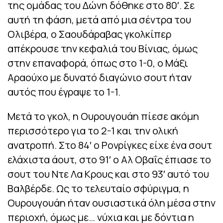
της ομάδας του Δώνη δόθηκε στο 80′. Σε
αυτή τη φάση, μετά από μια σέντρα του
Ολιβέρα, ο Σαουδάραβας γκολκίπερ
απέκρουσε την κεφαλιά του Βίνιας, όμως
στην επαναφορά, όπως στο 1-0, ο Μάξι
Αραούχο με δυνατό διαγώνιο σουτ ήταν
αυτός που έγραψε το 1-1.
Μετά το γκολ, η Ουρουγουάη πίεσε ακόμη
περισσότερο για το 2-1 και την ολική
ανατροπή. Στο 84′ ο Ρονρίγκες είχε ένα σουτ
ελάχιστα άουτ, στο 91′ ο Αλ Οβαΐς έπιασε το
σουτ του Ντε Λα Κρους και στο 93′ αυτό του
Βαλβέρδε. Ως το τελευταίο σφύριγμα, η
Ουρουγουάη ήταν ουσιαστικά όλη μέσα στην
περιοχή, όμως με… νύχια και με δόντια η