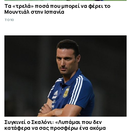
Τα «τρελά» ποσά που μπορεί να φέρει το
Μουντιάλ στην Ισπανία
TO10
Συγκινεί ο Σκαλόνι: «Λυπάμαι που δεν
κατάφερα να σας προσφέρω ένα ακόμα