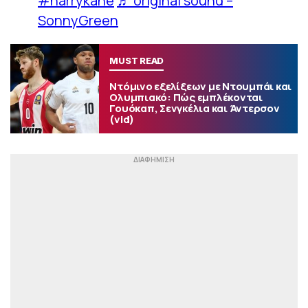
#harrykane
♬ original sound –
SonnyGreen
MUST READ
Ντόμινο εξελίξεων με Ντουμπάι και
Ολυμπιακό: Πώς εμπλέκονται
Γουόκαπ, Σενγκέλια και Άντερσον
(vid)