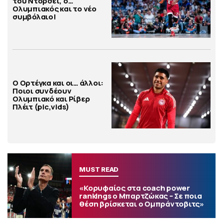
του Ντόρσεϊ, ο…
Ολυμπιακός και το νέο
συμβόλαιο!
Ο Ορτέγκα και οι… άλλοι:
Ποιοι συνδέουν
Ολυμπιακό και Ρίβερ
Πλέιτ (pic,vids)
MUST READ
«Κορυφαίος στα coach power
rankings ο Μπαρτζώκας – Σε ποια
θέση βρίσκεται ο Ομπράντοβιτς»