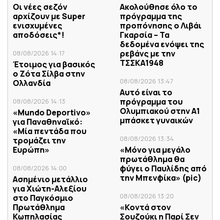
Οι νέες σεζόν
Ακολούθησε όλο το
αρχίζουν με Super
πρόγραμμα της
ενισχυμένες
προπόνησης ο Λιβάι
αποδόσεις*!
Γκαρσία – Τα
δεδομένα ενόψει της
ρεβάνς με την
08/08/2026 14:17
ΤΣΣΚΑ1948
Έτοιμος για βασικός
ο Ζότα Σίλβα στην
08/08/2026 13:47
Ολλανδία
Αυτό είναι το
πρόγραμμα του
08/08/2026 14:13
Ολυμπιακού στην Α1
«Mundo Deportivo»
μπάσκετ γυναικών
για Παναθηναϊκό:
«Μία πεντάδα που
08/08/2026 13:34
τρομάζει την
Ευρώπη»
«Μόνο για μεγάλο
πρωτάθλημα θα
φύγει ο Παυλίδης από
08/08/2026 14:00
την Μπενφίκα» (pic)
Ασημένιο μετάλλιο
για Χιώτη-Αλεξίου
08/08/2026 13:20
στο Παγκόσμιο
Πρωτάθλημα
«Κοντά στον
Κωπηλασίας
Σουζούκι η Παρί Σεν