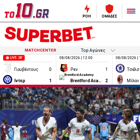
ΡΟΗ
ΟΜΑΔΕΣ
MATCHCENTER
08/08/2026 | 12:00
08/08/2026 | 
LIVE: 28'
Γιουβέντους
0
Ρεν
1
Τσέλσ
Ιντερ
1
Brentford Academy
2
Μίλαν