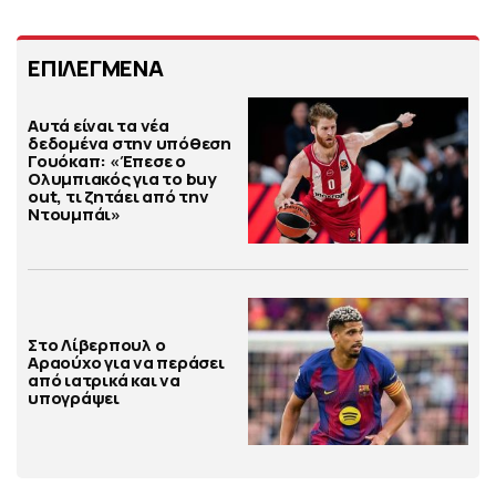
ΕΠΙΛΕΓΜΕΝΑ
Αυτά είναι τα νέα
δεδομένα στην υπόθεση
Γουόκαπ: «Έπεσε ο
Ολυμπιακός για το buy
out, τι ζητάει από την
Ντουμπάι»
Στο Λίβερπουλ ο
Αραούχο για να περάσει
από ιατρικά και να
υπογράψει