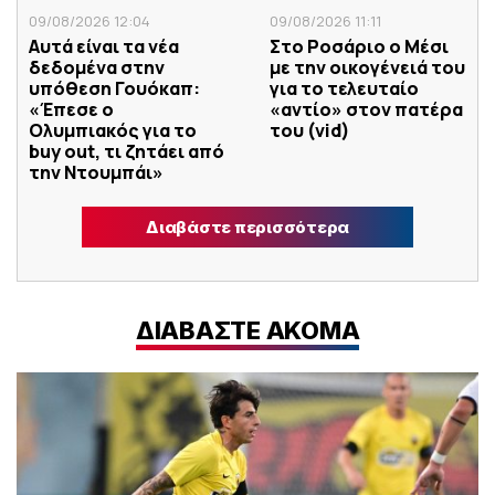
09/08/2026 12:04
09/08/2026 11:11
Αυτά είναι τα νέα
Στο Ροσάριο ο Μέσι
δεδομένα στην
με την οικογένειά του
υπόθεση Γουόκαπ:
για το τελευταίο
«Έπεσε ο
«αντίο» στον πατέρα
Ολυμπιακός για το
του (vid)
buy out, τι ζητάει από
την Ντουμπάι»
Διαβάστε περισσότερα
ΔΙΑΒΑΣΤΕ ΑΚΟΜΑ