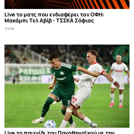
Live το ματς που ενδιαφέρει τον ΟΦΗ:
Μακάμπι Τελ Αβίβ - ΤΣΣΚΑ Σόφιας
TO10
Live το παιχνίδι του Παναθηναϊκού με την