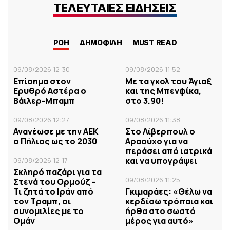
ΤΕΛΕΥΤΑΙΕΣ ΕΙΔΗΣΕΙΣ
ΡΟΗ
ΔΗΜΟΦΙΛΗ
MUST READ
09/08/2026 12:30
09/08/2026 11:52
Επίσημα στον
Με τα γκολ του Άγιαξ
Ερυθρό Αστέρα ο
και της Μπενφίκα,
Βάιλερ-Μπαμπ
στο 3.90!
09/08/2026 12:27
09/08/2026 11:38
Ανανέωσε με την ΑΕΚ
Στο Λίβερπουλ ο
ο Πήλιος ως το 2030
Αραούχο για να
περάσει από ιατρικά
και να υπογράψει
09/08/2026 12:17
Σκληρό παζάρι για τα
09/08/2026 11:25
Στενά του Ορμούζ –
Τι ζητά το Ιράν από
Γκιμαράες: «Θέλω να
τον Τραμπ, οι
κερδίσω τρόπαια και
συνομιλίες με το
ήρθα στο σωστό
Ομάν
μέρος για αυτό»