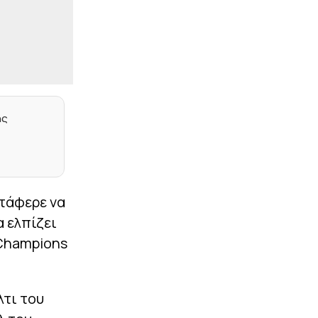
|
CHAMPIONS LEAGUE
23:17
Ευχάριστα νέα από το
Ρέντη: Ετοιμος ο
Σαντιάγκο Εσε
|
ΕΠΙΚΑΙΡΟΤΗΤΑ
23:15
«Τα δεδομένα δεν
πίνονται» – Αντιδράσεις
ης
για γιγάντιο data center
της Google σε διψασμένη
περιοχή της Ινδίας
|
STOIXIMAN BASKET LEAGUE
23:05
Το μέλλον του
ατάφερε να
Λαρεντζάκη, οι ματιές
του Μπαρτζώκα, το
α ελπίζει
ελληνικό στοιχείο και οι
Πλώτας – Πουλακίδας
 Champions
|
PREMIER LEAGUE
23:02
Στην Κρίσταλ Πάλας ο
τι του
Τακεχίρο Τομιγιάσου