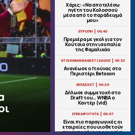
Χάρις: «Να αποτελέσω
ηγέτη του Κολοσσού
μέσα από το παράδειγμά
μου»
|
ΕΥΡΩΠΗ
00:45
Πρεμιέρα με γκολ για τον
Κούτσια στην ισοπαλία
της Φαμαλικάο
|
STOIXIMAN BASKET LEAGUE
00:33
Ανανέωσε ο Ιτούνας στο
Περιστέρι Betsson
|
ΜΠΑΣΚΕΤ
00:20
α
Δήλωσε συμμετοχή στο
Draft του… WNBA ο
Καντέρ (vid)
οι
|
ΕΠΙΚΑΙΡΟΤΗΤΑ
00:07
Είναι πιο παραγωγικές οι
εταιρείες που υιοθετούν
την τετραήμερη εργασία;