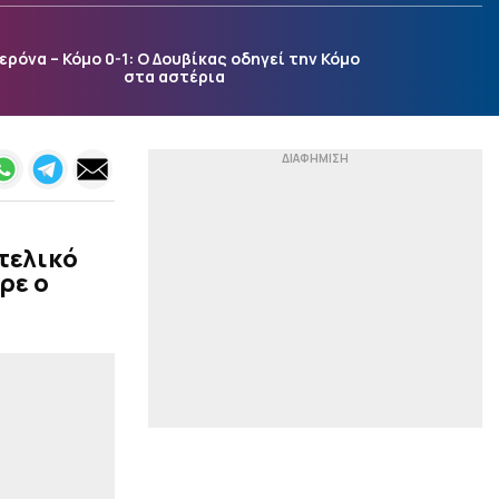
Μια νέα μελέτη δίνει
απαντήσεις
ερόνα – Κόμο 0-1: Ο Δουβίκας οδηγεί την Κόμο
|
ACB
23:54
στα αστέρια
«Ενδιαφέρεται για τον
Μπολομπόι η Μάλαγα»
(pic)
|
ΕΘΝΙΚΕΣ ΟΜΑΔΕΣ
23:46
Ηττήθηκε και έσβησε το
όνειρο της ανόδου για
την Εθνική Νεανίδων (66-
τελικό
74 παρ, 62-62 κ.δ)
ρε ο
|
STOIXIMAN BASKET LEAGUE
23:41
Μοκόκα: «Θέλουμε να
χτίσουμε κάτι μεγάλο
στον Άρη»
|
ΣΤΙΒΟΣ
23:28
Μπέρμιγχαμ 26: Το
πρόγραμμα με τις
ελληνικές συμμετοχές