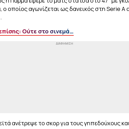
ς η Πάρμα έφερε το ματς στα ίσα στο 47΄με γκο
 ο οποίος αγωνίζεται ως δανεικός στη Serie A 
.
επίσης: Ούτε στο σινεμά…
εϊτά ανέτρεψε το σκορ για τους γηπεδούχους κα