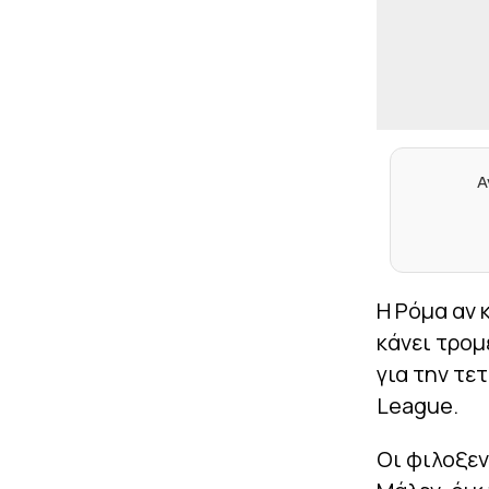
Α
Η Ρόμα αν 
κάνει τρομ
για την τε
League.
Οι φιλοξε