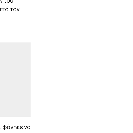
λ του
|
EUROLEAGUE
22:48
από τον
Κούζμιτς: «Έκανε την
διαφορά ο Διαμαντίδης –
Τι χέρι είχε ο Φώτσης»
ΠΕΡΙΣΣΟΤΕΡΑ
ι φάνηκε να