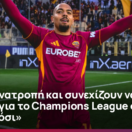
νατροπή και συνεχίζουν ν
για το Champions League 
όσι»