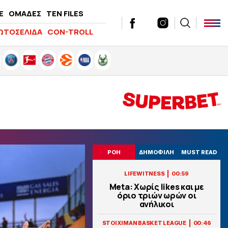
E
ΟΜΑΔΕΣ
TEN FILES
ΩΤΟΣΕΛΙΔΑ
CON-TROLL
ΡΟΗ
ΔΗΜΟΦΙΛΗ
MUST READ
|
LIFEWITNESS
00:59
Meta: Χωρίς likes και με
όριο τριών ωρών οι
ανήλικοι
|
STOIXIMAN BASKET LEAGUE
00:46