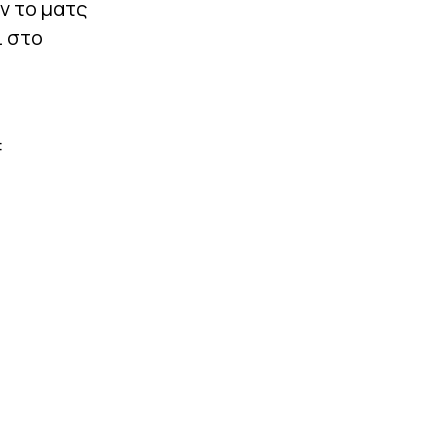
ν το ματς
ι στο
: