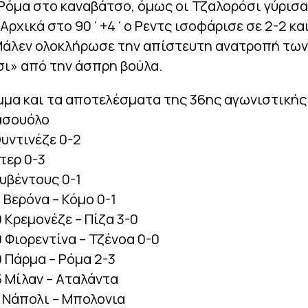
 Ρόμα στο καναβάτσο, όμως οι Τζαλορόσι γύρισα
 Αρχικά στο 90΄+4΄ο Ρεντς ισοφάρισε σε 2-2 κα
Μάλεν ολοκλήρωσε την απίστευτη ανατροπή των
ι» από την άσπρη βούλα.
μα και τα αποτελέσματα της 36ης αγωνιστικής
ασουόλο
Ουντινέζε 0-2
ντερ 0-3
ουβέντους 0-1
0 Βερόνα – Κόμο 0-1
0 Κρεμονέζε – Πίζα 3-0
0 Φιορεντίνα – Τζένοα 0-0
0 Πάρμα – Ρόμα 2-3
5 Μίλαν – Αταλάντα
5 Νάπολι – Μπολονια