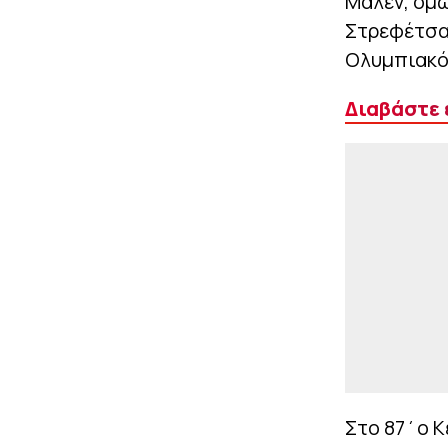
Μάλεν, όμω
Στρεφέτσα,
Ολυμπιακό
Διαβάστε 
Στο 87΄ο Κ