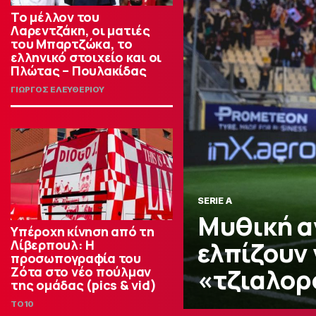
Το μέλλον του
Λαρεντζάκη, οι ματιές
του Μπαρτζώκα, το
ελληνικό στοιχείο και οι
Πλώτας – Πουλακίδας
ΓΙΩΡΓΟΣ ΕΛΕΥΘΕΡΙΟΥ
SERIE A
Μυθική α
Υπέροχη κίνηση από τη
ελπίζουν 
Λίβερπουλ: Η
προσωπογραφία του
«τζιαλορ
Ζότα στο νέο πούλμαν
της ομάδας (pics & vid)
TO10