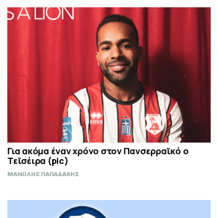
Για ακόμα έναν χρόνο στον Πανσερραϊκό ο
Τεϊσέιρα (pic)
ΜΑΝΩΛΗΣ ΠΑΠΑΔΑΚΗΣ