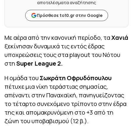
αποτελέσματα αναζήτησης
Πρόσθεσε to10.gr στην Google
Με αέρα από την κανονική περίοδο, τα
Χανιά
ξεκίνησαν δυναμικά τις εντός έδρας
υποχρεώσεις τους στα playout του Νότου
στη
Super League 2.
Η ομάδα του
Σωκράτη Οφρυδόπουλου
πέτυχε μια νίκη τεράστιας σημασίας,
απέναντι στην Παναχαϊκή, πανηγυείζοντας
το τέταρτο συνεχόμενο τρίποντο στην έδρα
της και απομακρυνόμενη στο +3 από τη
ζώνη του υποβαβισμού (12 β.).