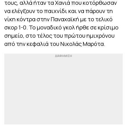
τους, αλλά ήταν τα Χανιά που κοτόρθωσαν
να ελέγξουν το παιχνίδι και να πάρουν τη
νίκη κόντρα στην Παναχαϊκή με το τελικό
σκορ 1-0. Το μοναδικό γκολ ήρθε σε κρίσιμο
σημείο, στο τέλος του πρώτου ημιχρόνου
από την κεφαλιά του Νικολάς Μαρότα.