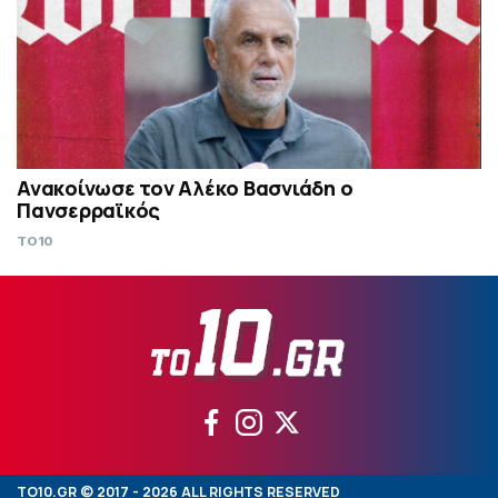
Ανακοίνωσε τον Αλέκο Βασνιάδη ο
Πανσερραϊκός
TO10
TO10.GR © 2017 - 2026 ALL RIGHTS RESERVED