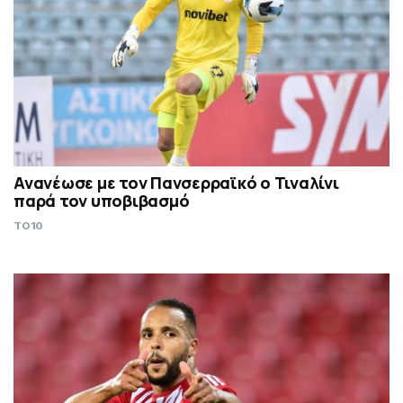
Ανανέωσε με τον Πανσερραϊκό ο Τιναλίνι
παρά τον υποβιβασμό
TO10