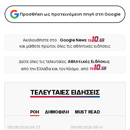
Προσθήκη ως προτεινόμενη πηγή στη Google
Ακολουθήστε στο
Google News
και μάθετε πρώτοι όλες τις αθλητικές ειδήσεις
Δείτε όλες τις τελευταίες
Αθλητικές Ειδήσεις
από την Ελλάδα και τον Κόσμο, από
ΤΕΛΕΥΤΑΙΕΣ ΕΙΔΗΣΕΙΣ
ΡΟΗ
ΔΗΜΟΦΙΛΗ
MUST READ
08/08/2026 09:33
08/08/2026 08:41