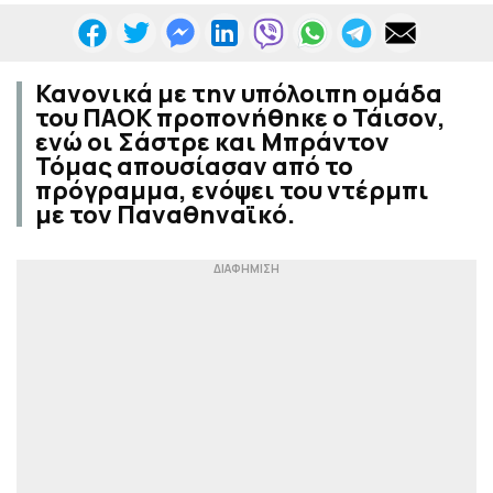
Κανονικά με την υπόλοιπη ομάδα
του ΠΑΟΚ προπονήθηκε ο Τάισον,
ενώ οι Σάστρε και Μπράντον
Τόμας απουσίασαν από το
πρόγραμμα, ενόψει του ντέρμπι
με τον Παναθηναϊκό.