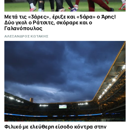
Μετά τις «3άρες», έριξε και «5άρα» ο Άρης!
Δύο γκολ ο Ράτσιτς, σκόραρε και ο
Γαλανόπουλος
ΑΛΕΞΑΝΔΡΟΣ ΚΩΤΑΚΗΣ
Φιλικό με ελεύθερη είσοδο κόντρα στην