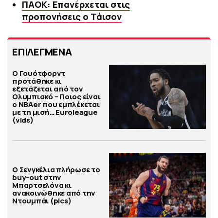
ΠΑΟΚ: Επανέρχεται στις
προπονήσεις ο Τάισον
ΕΠΙΛΕΓΜΕΝΑ
Ο Γουότφορντ
προτάθηκε κι
εξετάζεται από τον
Ολυμπιακό – Ποιος είναι
ο ΝΒΑer που εμπλέκεται
με τη μισή… Euroleague
(vids)
Ο Σενγκέλια πλήρωσε το
buy-out στην
Μπαρτσελόνα κι
ανακοινώθηκε από την
Ντουμπάι (pics)