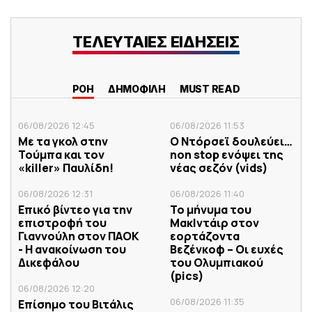
ΤΕΛΕΥΤΑΙΕΣ ΕΙΔΗΣΕΙΣ
ΡΟΗ
ΔΗΜΟΦΙΛΗ
MUST READ
06/08/2026 12:45
06/08/2026 11:53
Με τα γκολ στην
Ο Ντόρσεϊ δουλεύει…
Τούμπα και τον
non stop ενόψει της
«killer» Παυλίδη!
νέας σεζόν (vids)
06/08/2026 12:31
06/08/2026 11:40
Επικό βίντεο για την
Το μήνυμα του
επιστροφή του
ΜακΙντάιρ στον
Γιαννούλη στον ΠΑΟΚ
εορτάζοντα
- Η ανακοίνωση του
Βεζένκοφ – Οι ευχές
Δικεφάλου
του Ολυμπιακού
(pics)
06/08/2026 12:20
06/08/2026 11:35
Επίσημο του Βιτάλις