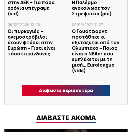
στην ΑΕΚ – Για πόσα
Η Παλέρμο
χρόνια υπέγραψε
ανακοίνωσε τον
(vid)
Στρεφέτσα (pic)
06/08/2026 12:06
06/08/2026 11:27
Οι πυρκαγιές –
Ο Γουότφορντ
ανεμοστρόβιλοι
προτάθηκε κι
έχουν φτάσει στην
εξετάζεται από τον
Ευρώπη – Γιατί είναι
Ολυμπιακό – Ποιος
τόσο επικίνδυνες
είναι ο ΝΒΑer που
εμπλέκεται με τη
μισή… Euroleague
(vids)
Διαβάστε περισσότερα
ΔΙΑΒΑΣΤΕ ΑΚΟΜΑ