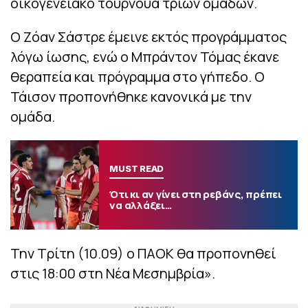
οικογενειακό τουρνουά τριών ομάδων.
Ο Ζόαν Σάστρε έμεινε εκτός προγράμματος
λόγω ίωσης, ενώ ο Μπράντον Τόμας έκανε
θεραπεία και πρόγραμμα στο γήπεδο. Ο
Τάισον προπονήθηκε κανονικά με την
ομάδα.
MUST READ
Ότι κι αν γίνει στη ρεβάνς, πρέπει
να αλλάξει…
Την Τρίτη (10.09) ο ΠΑΟΚ θα προπονηθεί
στις 18:00 στη Νέα Μεσημβρία».