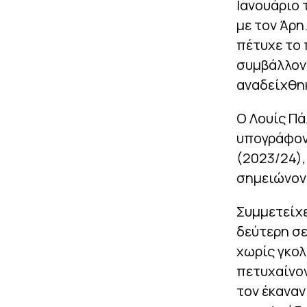
Ιανουάριο 
με τον Άρη
πέτυχε το 
συμβάλλοντ
αναδείχθηκ
Ο Λουίς Πά
υπογράφον
(2023/24)
σημειώνοντ
Συμμετείχε
δεύτερη σ
χωρίς γκολ
πετυχαίνον
τον έκαναν