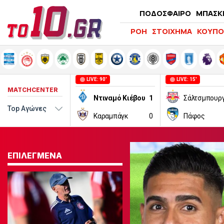
ΠΟΔΟΣΦΑΙΡΟ
ΜΠΑΣΚ
ΡΟΗ
ΣΤΟΙΧΗΜΑ
ΚΟΥΠΟ
LIVE: 90'
LIVE: 15'
MATCHCENTER
Ντιναμό Κιέβου
1
Σάλτσμπουρ
Καραμπάγκ
0
Πάφος
ΕΠΙΛΕΓΜΕΝΑ