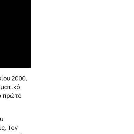
ρίου 2000,
λματικό
το πρώτο
ου
υς. Τον