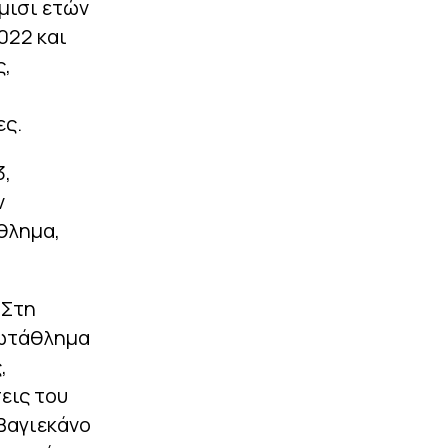
μισι ετών
022 και
ς,
ες.
3,
ν
θλημα,
 Στη
ρωτάθλημα
,
εις του
Βαγιεκάνο