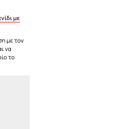
Live η πρώτη αναμέτρηση
του ΠΑΟΚ με την
Άντερλεχτ για τον 3ο
νίδι με
προκριματικό του
Europa League
|
ΕΠΙΚΑΙΡΟΤΗΤΑ
20:10
ση με τον
Η Ευρώπη σε πύρινο
ι να
κλοιό: Ποια μέσα
διαθέτει η ΕΕ για την
οίο το
καταπολέμηση των
δασικών πυρκαγιών; Είναι
αρκετά;
ΠΕΡΙΣΣΟΤΕΡΑ