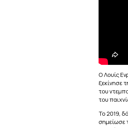
Ο Λουίς Εν
ξεκίνησε τ
του ντεμπο
του παιχνί
Το 2019, δ
σημείωσε τ