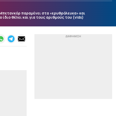
|
ΜΟΥΝΤΙΑΛ 2026
21:17
Μπετανκόρ παραμένει στα «ερυθρόλευκα» και
Η Ομοσπονδία της
ο ίδιο θέλει και για τους αριθμούς του (vids)
Αργεντινής καθιέρωσε
Εθνική γιορτή για τη νίκη
επί της Αγγλίας στο
Μουντιάλ!
|
EUROPA LEAGUE
21:10
«Πάτησε» τη Μακάμπι η
ΤΣΣΚΑ Σόφιας και…
βλέπει ΟΦΗ (0-3)
|
EUROLEAGUE
21:04
Πάρκερ: «Έπρεπε να
γίνουν κάποιες δύσκολες
επιλογές – Όνειρό μου το
NBA Europe με τη
Βιλερμπάν»
|
TO10TV
20:53
Σοκ για τον ΠΑΟΚ στα 17
δευτερόλεπτα: Γκολ η