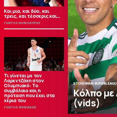
Και μια, και δύο, και
τρεις, και τέσσερις και…
ΓΙΩΡΓΟΣ ΝΟΙΚΟΚΥΡΗΣ
Τι γίνεται με τον
Λαρεντζάκη στον
STOIXIMAN SUPERLEAGU
Ολυμπιακό: Το
Κόλπο με
συμβόλαιο και η
πρόταση που έχει στα
(vids)
χέρια του
ΓΙΩΡΓΟΣ ΦΡΑΓΑΚΗΣ