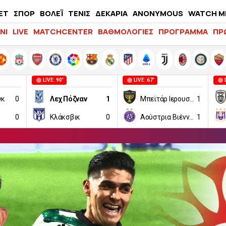
ΕΤ
ΣΠΟΡ
ΒΟΛΕΪ
ΤΕΝΙΣ
ΔΕΚΑΡΙΑ
ANONYMOUS
WATCH M
LIFEWITNESS
ΝΙ
LIVE
MATCHCENTER
ΒΑΘΜΟΛΟΓΙΕΣ
ΠΡΟΓΡΑΜΜΑ
ΠΡ
LIVE: 90'
LIVE: 67'
γκ
0
Λεχ Πόζναν
1
Μπεϊτάρ Ιερουσαλήμ
1
0
Κλάκσβικ
0
Αούστρια Βιέννης
1