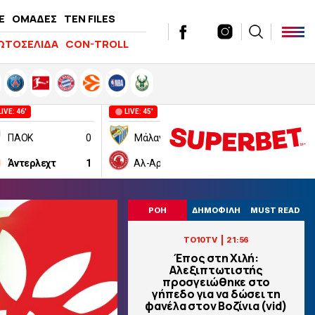
E
ΟΜΑΔΕΣ
TEN FILES
ΩΤΟΣΕΛΙΔΑ
CON-TROLL
LIVE: 46'
LIVE: 45'
LIVE: 45'
ΠΑΟΚ
0
Μάλαγα
1
Μονακό
Άντερλεχτ
1
Αλ-Αραμπί Ντόχα
1
Χετάφε
ΡΟΗ
ΔΗΜΟΦΙΛΗ
MUST READ
|
TO10TV
21:56
Έπος στη Χιλή:
Αλεξιπτωτιστής
προσγειώθηκε στο
γήπεδο για να δώσει τη
φανέλα στον Βοζίνια (vid)