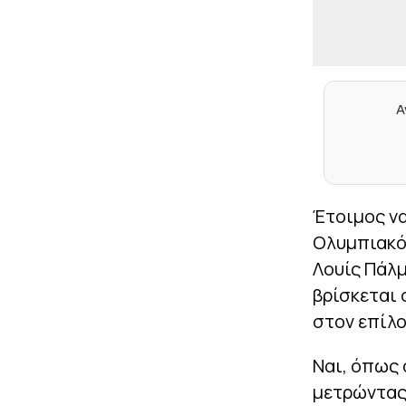
Α
Έτοιμος να
Ολυμπιακός
Λουίς Πάλμ
βρίσκεται 
στον επίλο
Ναι, όπως 
μετρώντας 