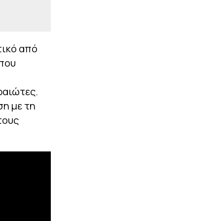
τικό από
 που
ραιώτες.
ση με τη
τους