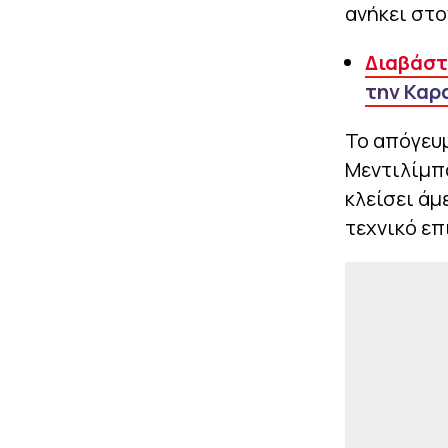
ανήκει στο
Διαβάστε
την Καρ
Το απόγευμ
Μεντιλίμπα
κλείσει άμ
τεχνικό επ