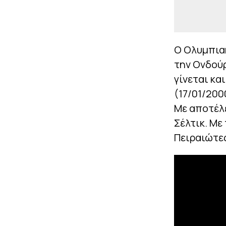
Ο Ολυμπιακ
την Ονδούρ
γίνεται κα
(17/01/200
Με αποτέλε
Σέλτικ. Με
Πειραιώτες