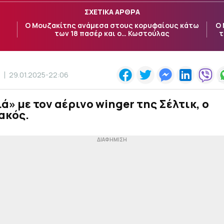
ΣΧΕΤΙΚΑ ΑΡΘΡΑ
Ο Μουζακίτης ανάμεσα στους κορυφαίους κάτω
Ο 
των 18 πασέρ και ο… Κωστούλας
τ
Σ
29.01.2025-22:06
ά» με τον αέρινο winger της Σέλτικ, ο
ακός.