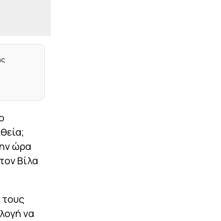
Άντερλεχτ με το...
καλησπέρα! (vid)
|
ΕΠΙΚΑΙΡΟΤΗΤΑ
20:50
Σοβαρή σύγκρουση τραμ:
25 τραυματίες, τρεις
χαροπαλεύουν
ης
|
EUROLEAGUE
20:38
Κάνααν: «Ξύπνησα ένα
πρωί και το συμβόλαιό
μου είχε λήξει»
ο
|
ΠΟΔΟΣΦΑΙΡΟ
20:30
θεία;
Πιέζουν και οι
ποδοσφαιριστές για την
την ώρα
παραίτηση Ινφαντίνο: Η
τον Βίλα
επιστολή της FIFPRO!
|
STOIXIMAN SUPERLEAGUE
20:25
Παναθηναϊκός: Πρώτη
 τους
για Λιβάι Γκαρσία
λογή να
|
EUROPA LEAGUE
20:15