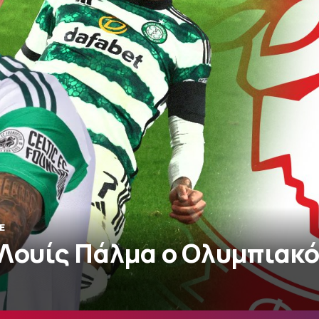
E
 Λουίς Πάλμα ο Ολυμπιακ