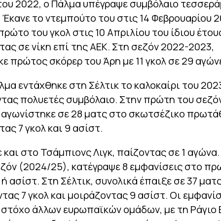
του 2022, ο Πάλμα υπέγραψε συμβόλαιο τεσσερά
. Έκανε το ντεμπούτο του στις 14 Φεβρουαρίου 2
πρώτο του γκολ στις 10 Απριλίου του ίδιου έτου
ας σε νίκη επί της ΑΕΚ. Στη σεζόν 2022-2023,
ε πρώτος σκόρερ του Άρη με 11 γκολ σε 29 αγών
λμα εντάχθηκε στη Σέλτικ το καλοκαίρι του 202
τας πολυετές συμβόλαιο. Στην πρώτη του σεζό
, αγωνίστηκε σε 28 ματς στο σκωτσέζικο πρωτά
ας 7 γκολ και 9 ασίστ.
 και στο Τσάμπιονς Λιγκ, παίζοντας σε 1 αγώνα.
εζόν (2024/25), κατέγραψε 8 εμφανίσεις στο π
 ή ασίστ. Στη Σέλτικ, συνολικά έπαιξε σε 37 ματς
τας 7 γκολ και μοιράζοντας 9 ασίστ. Οι εμφανίσ
 στόχο άλλων ευρωπαϊκών ομάδων, με τη Ράγιο 