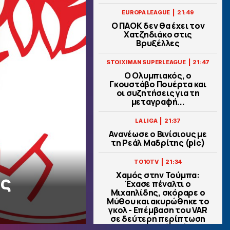
|
EUROPA LEAGUE
21:49
Ο ΠΑΟΚ δεν θα έχει τον
Χατζηδιάκο στις
Βρυξέλλες
|
STOIXIMAN SUPERLEAGUE
21:47
Ο Ολυμπιακός, ο
Γκουστάβο Πουέρτα και
οι συζητήσεις για τη
μεταγραφή...
|
LA LIGA
21:37
Ανανέωσε ο Βινίσιους με
τη Ρεάλ Μαδρίτης (pic)
|
TO10TV
21:34
Χαμός στην Τούμπα:
ός
Έχασε πέναλτι ο
Μιχαηλίδης, σκόραρε ο
Μύθου και ακυρώθηκε το
γκολ - Επέμβαση του VAR
σε δεύτερη περίπτωση
πέναλτι! (vids)