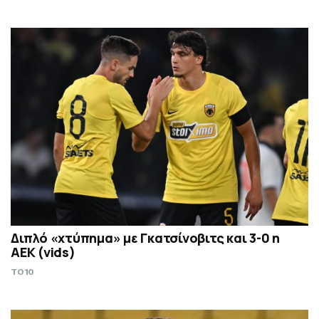
Διπλό «χτύπημα» με Γκατσίνοβιτς και 3-0 η
ΑΕΚ (vids)
TO10