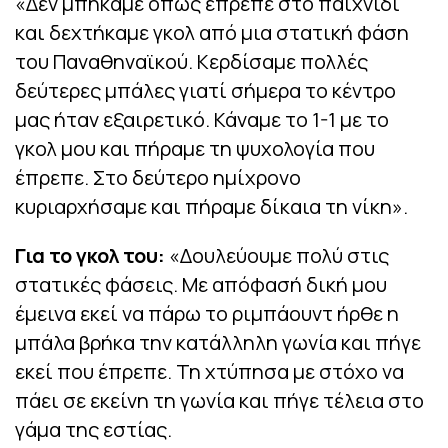
«Δεν μπήκαμε όπως έπρεπε στο παιχνίδι
και δεχτήκαμε γκολ από μια στατική φάση
του Παναθηναϊκού. Κερδίσαμε πολλές
δεύτερες μπάλες γιατί σήμερα το κέντρο
μας ήταν εξαιρετικό. Κάναμε το 1-1 με το
γκολ μου και πήραμε τη ψυχολογία που
έπρεπε. Στο δεύτερο ημίχρονο
κυριαρχήσαμε και πήραμε δίκαια τη νίκη».
Για το γκολ του:
«Δουλεύουμε πολύ στις
στατικές φάσεις. Με απόφασή δική μου
έμεινα εκεί να πάρω το ριμπάουντ ήρθε η
μπάλα βρήκα την κατάλληλη γωνία και πήγε
εκεί που έπρεπε. Τη χτύπησα με στόχο να
πάει σε εκείνη τη γωνία και πήγε τέλεια στο
γάμα της εστίας.