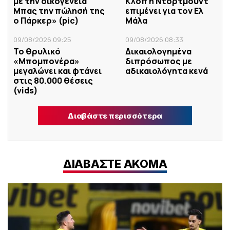
με την οικογένεια
Κλοπ η Ντόρτμουντ
Μπας την πώλησή της
επιμένει για τον Ελ
ο Πάρκερ» (pic)
Μάλα
09/08/2026 09:25
09/08/2026 08:33
Το θρυλικό
Δικαιολογημένα
«Μπομπονέρα»
διπρόσωπος με
μεγαλώνει και φτάνει
αδικαιολόγητα κενά
στις 80.000 θέσεις
(vids)
Διαβάστε περισσότερα
ΔΙΑΒΑΣΤΕ ΑΚΟΜΑ