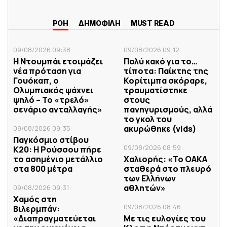
ΡΟΗ
ΔΗΜΟΦΙΛΗ
MUST READ
09/08/2026 09:38
09/08/2026 09:12
Η Ντουμπάι ετοιμάζει
Πολύ κακό για το…
νέα πρόταση για
τίποτα: Παίκτης της
Γουόκαπ, ο
Κορίτιμπα σκόραρε,
Ολυμπιακός ψάχνει
τραυματίστηκε
ψηλό – Το «τρελό»
στους
σενάριο ανταλλαγής»
πανηγυρισμούς, αλλά
το γκολ του
ακυρώθηκε (vids)
09/08/2026 09:35
Παγκόσμιο στίβου
09/08/2026 08:59
Κ20: Η Ρούσσου πήρε
το ασημένιο μετάλλιο
Χαλιορής: «Το ΟΑΚΑ
στα 800 μέτρα
σταθερά στο πλευρό
των Ελλήνων
αθλητών»
09/08/2026 09:31
Χαμός στη
09/08/2026 08:46
Βιλερμπάν:
«Διαπραγματεύεται
Με τις ευλογίες του