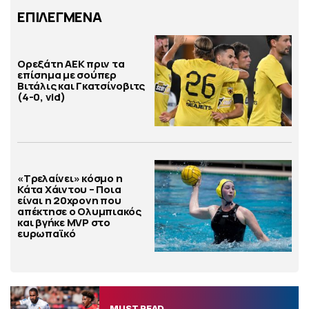
ΕΠΙΛΕΓΜΕΝΑ
Ορεξάτη ΑΕΚ πριν τα
επίσημα με σούπερ
Βιτάλις και Γκατσίνοβιτς
(4-0, vid)
«Τρελαίνει» κόσμο η
Κάτα Χάιντου – Ποια
είναι η 20χρονη που
απέκτησε ο Ολυμπιακός
και βγήκε MVP στο
ευρωπαϊκό
MUST READ