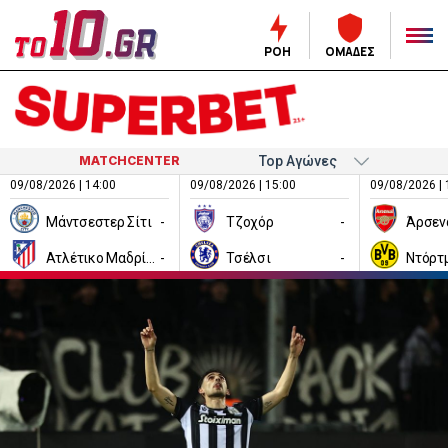
ΡΟΗ
ΟΜΑΔΕΣ
MATCHCENTER
09/08/2026 | 14:00
09/08/2026 | 15:00
09/08/2026 | 
Μάντσεστερ Σίτι
-
Τζοχόρ
-
Άρσεν
Ατλέτικο Μαδρίτης
-
Τσέλσι
-
Ντόρτ