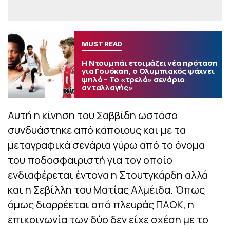
MUST READ
Η Ντουμπάι ετοιμάζει νέα πρόταση
για Γουόκαπ, ο Ολυμπιακός ψάχνει
ψηλό – Το «τρελό» σενάριο
ανταλλαγής»
Αυτή η κίνηση του Σαββίδη ωστόσο
συνδυάστηκε από κάποιους και με τα
μεταγραφικά σενάρια γύρω από το όνομα
του ποδοσφαιριστή για τον οποίο
ενδιαφέρεται έντονα η Στουτγκάρδη αλλά
και η Σεβίλλη του Ματίας Αλμέιδα. Όπως
όμως διαρρέεται από πλευράς ΠΑΟΚ, η
επικοινωνία των δύο δεν είχε σχέση με το