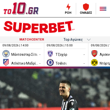
ΡΟΗ
ΟΜΑΔΕΣ
MATCHCENTER
09/08/2026 | 14:00
09/08/2026 | 15:00
09/08/2026 | 
Μάντσεστερ Σίτι
-
Τζοχόρ
-
Άρσεν
Ατλέτικο Μαδρίτης
-
Τσέλσι
-
Ντόρτ