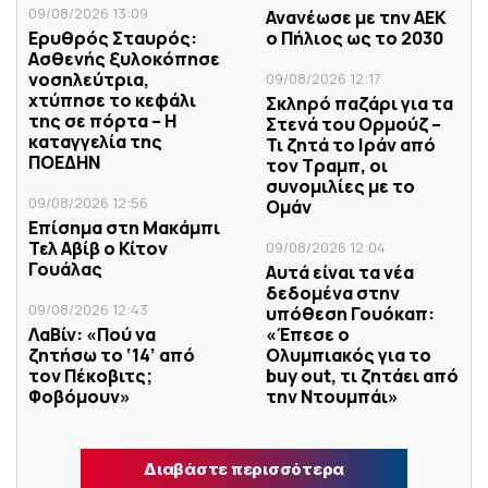
09/08/2026 13:09
Ανανέωσε με την ΑΕΚ
Ερυθρός Σταυρός:
ο Πήλιος ως το 2030
Ασθενής ξυλοκόπησε
νοσηλεύτρια,
09/08/2026 12:17
χτύπησε το κεφάλι
Σκληρό παζάρι για τα
της σε πόρτα – Η
Στενά του Ορμούζ –
καταγγελία της
Τι ζητά το Ιράν από
ΠΟΕΔΗΝ
τον Τραμπ, οι
συνομιλίες με το
09/08/2026 12:56
Ομάν
Επίσημα στη Μακάμπι
Τελ Αβίβ ο Κίτον
09/08/2026 12:04
Γουάλας
Αυτά είναι τα νέα
δεδομένα στην
09/08/2026 12:43
υπόθεση Γουόκαπ:
ΛαΒίν: «Πού να
«Έπεσε ο
ζητήσω το ‘14’ από
Ολυμπιακός για το
τον Πέκοβιτς;
buy out, τι ζητάει από
Φοβόμουν»
την Ντουμπάι»
Διαβάστε περισσότερα