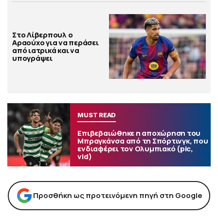
Στο Λίβερπουλ ο
Αραούχο για να περάσει
από ιατρικά και να
υπογράψει
MUST READ
Επιβεβαιώθηκε η αποχώρηση του
Μπραγκάνσα από τη Σπόρτινγκ, που
ενδιαφέρει τον Ολυμπιακό (pic,
vid)
Προσθήκη ως προτεινόμενη πηγή στη Google